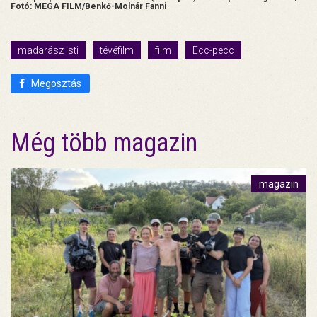
Fotó: MEGA FILM/Benkő-Molnár Fanni
madarász isti
tévéfilm
film
Ecc-pecc
Megosztás
Még több magazin
magazin