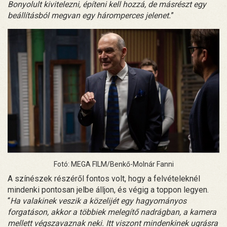
Bonyolult kivitelezni, építeni kell hozzá, de másrészt egy
beállításból megvan egy háromperces jelenet.
”
Fotó: MEGA FILM/Benkő-Molnár Fanni
A színészek részéről fontos volt, hogy a felvételeknél
mindenki pontosan jelbe álljon, és végig a toppon legyen.
“
Ha valakinek veszik a közelijét egy hagyományos
forgatáson, akkor a többiek melegítő nadrágban, a kamera
mellett végszavaznak neki. Itt viszont mindenkinek ugrásra