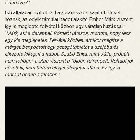
színházról.
”
Isti általában nyitott rá, ha a színészek saját ötleteket
hoznak, az egyik társulati tagot alakító Ember Márk viszont
így is meglepte felvétel közben egy váratlan húzással:
“
Márk, aki a darabbeli Rómeót játssza, mondta, hogy lesz
egy kis meglepetés. Felvétel közben, amikor megitta a
mérget, benyomott egy pezsgőtabletát a szájába és
elkezdte kiköpni a habot. Szabó Erika, mint Júlia, próbált
nem röhögni, a stáb viszont a földön fetrengett. Rohadt jól
nézett ki, nem bírtam eleget ölelgetni utána. Ez így is
maradt benne a filmben.
”