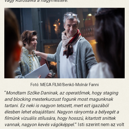
vagy Kurosawa a nagymestere.
”
Fotó: MEGA FILM/Benkő-Molnár Fanni
“
Mondtam Szőke Daninak, az operatőrnek, hogy staging
and blocking mesterkurzust fogunk most magunknak
tartani. Ez neki is nagyon tetszett, mert ezt igazából
élesben lehet elsajátítani. Nagyon rányomta a bélyegét a
filmünk vizuális stílusára, hogy hosszú, kitartott snittek
vannak, nagyon kevés vágóképpel.
” Isti szerint nem az volt