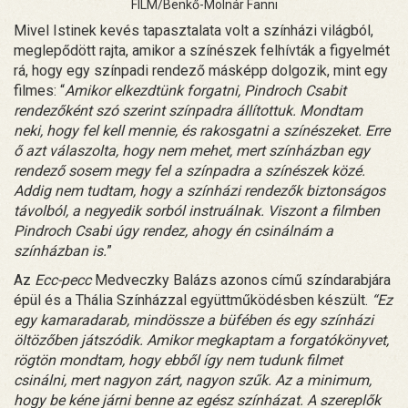
FILM/Benkő-Molnár Fanni
Mivel Istinek kevés tapasztalata volt a színházi világból,
meglepődött rajta, amikor a színészek felhívták a figyelmét
rá, hogy egy színpadi rendező másképp dolgozik, mint egy
filmes: “
Amikor elkezdtünk forgatni, Pindroch Csabit
rendezőként szó szerint színpadra állítottuk. Mondtam
neki, hogy fel kell mennie, és rakosgatni a színészeket. Erre
ő azt válaszolta, hogy nem mehet, mert színházban egy
rendező sosem megy fel a színpadra a színészek közé.
Addig nem tudtam, hogy a színházi rendezők biztonságos
távolból, a negyedik sorból instruálnak. Viszont a filmben
Pindroch Csabi úgy rendez, ahogy én csinálnám a
színházban is.
”
Az
Ecc-pecc
Medveczky Balázs azonos című színdarabjára
épül és a Thália Színházzal együttműködésben készült.
“Ez
egy kamaradarab, mindössze a büfében és egy színházi
öltözőben játszódik. Amikor megkaptam a forgatókönyvet,
rögtön mondtam, hogy ebből így nem tudunk filmet
csinálni, mert nagyon zárt, nagyon szűk. Az a minimum,
hogy be kéne járni benne az egész színházat. A szereplők