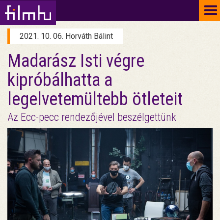
To
na
2021. 10. 06. Horváth Bálint
Madarász Isti végre
kipróbálhatta a
legelvetemültebb ötleteit
Az Ecc-pecc rendezőjével beszélgettünk