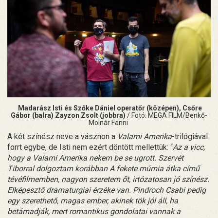
Madarász Isti és Szőke Dániel operatőr (középen), Csőre
Gábor (balra) Zayzon Zsolt (jobbra)
/ Fotó: MEGA FILM/Benkő-
Molnár Fanni
A két színész neve a vásznon a
Valami Amerika
-trilógiával
forrt egybe, de Isti nem ezért döntött mellettük: “
Az a vicc,
hogy a Valami Amerika nekem be se ugrott. Szervét
Tiborral dolgoztam korábban A fekete múmia átka című
tévéfilmemben, nagyon szeretem őt, irtózatosan jó színész.
Elképesztő dramaturgiai érzéke van. Pindroch Csabi pedig
egy szerethető, magas ember, akinek tök jól áll, ha
betámadják, mert romantikus gondolatai vannak a