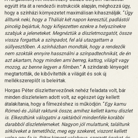
együtt írta át a rendezői instrukciók alapján, méghozzá úgy,
hogy a színházi környezetet maximálisan kihasználják. “
Úgy
álltunk neki, hogy a Tháliát két napon keresztül, padlástól
pincéig bejártuk, hogy kifejezetten ezekre a helyszínekre
szabjuk a jeleneteket. Megnéztük a díszletmozgatót, össze
vissza forgattuk a színpadot, fel alá utazgattam a
süllyesztőben. A színházban mondták, hogy a rendezők
nem szokták ennyire hassználni a színpadtechnikát, de én
azt akartam, hogy minden ami berreg, kattog, világít vagy
mozog, az benne legyen a filmben.
” A színdarab lényegét
megtartották, de kibővítették a világát és sok új
mellékszereplőt is beleírtak.
Horgas Péter díszlettervezőnek nehéz feladata volt, bár
minden díszletelem adott volt, az egészet úgy kellett
átalakítania, hogy a filmezéshez is működjön. “
Egy kamu
Rómeó és Júliát raktunk össze, amihez kellett kamu díszlet
is. Elkezdtünk válogatni a raktárból mindenféle korábbi
darabból díszletelemeket. Nagyon jól mulattunk, találtunk
sírköveket a temetőhöz, meg egy szekeret, viszont kellett
volna egy fa is. Péter kiment valahova, szerzett ágakat, és