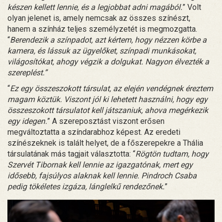
készen kellett lennie, és a legjobbat adni magából.
” Volt
olyan jelenet is, amely nemcsak az összes színészt,
hanem a színház teljes személyzetét is megmozgatta.
“
Berendezik a színpadot, azt kértem, hogy nézzen körbe a
kamera, és lássuk az ügyelőket, színpadi munkásokat,
világosítókat, ahogy végzik a dolgukat. Nagyon élvezték a
szereplést.”
“
Ez egy összeszokott társulat, az elején vendégnek éreztem
magam köztük. Viszont jól ki lehetett használni, hogy egy
összeszokott társulatot kell játszaniuk, ahova megérkezik
egy idegen.
” A szereposztást viszont erősen
megváltoztatta a színdarabhoz képest. Az eredeti
színészeknek is talált helyet, de a főszerepekre a Thália
társulatának más tagjait választotta: “
Rögtön tudtam, hogy
Szervét Tibornak kell lennie az igazgatónak, mert egy
idősebb, fajsúlyos alaknak kell lennie. Pindroch Csaba
pedig tökéletes izgáza, lánglelkű rendezőnek.
”