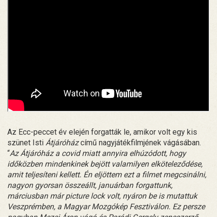
Az Ecc-peccet év elején forgatták le, amikor volt egy kis
szünet Isti
Átjáróház
című nagyjátékfilmjének vágásában.
“
Az Átjáróház a covid miatt annyira elhúzódott, hogy
időközben mindenkinek bejött valamilyen elköteleződése,
amit teljesíteni kellett. Én eljöttem ezt a filmet megcsinálni,
nagyon gyorsan összeállt, januárban forgattunk,
márciusban már picture lock volt, nyáron be is mutattuk
Veszprémben, a Magyar Mozgókép Fesztiválon. Ez persze