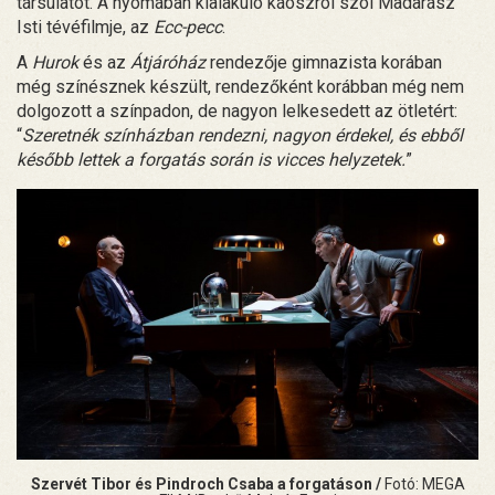
társulatot. A nyomában kialakuló káoszról szól Madarász
Isti tévéfilmje, az
Ecc-pecc
.
A
Hurok
és az
Átjáróház
rendezője gimnazista korában
még színésznek készült, rendezőként korábban még nem
dolgozott a színpadon, de nagyon lelkesedett az ötletért:
“
Szeretnék színházban rendezni, nagyon érdekel, és ebből
később lettek a forgatás során is vicces helyzetek.
”
Szervét Tibor és Pindroch Csaba a forgatáson /
Fotó: MEGA