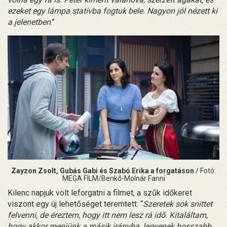
ezeket egy lámpa statívba fogtuk bele. Nagyon jól nézett ki
a jelenetben
.”
Zayzon Zsolt, Gubás Gabi és Szabó Erika a forgatáson
/ Fotó:
MEGA FILM/Benkő-Molnár Fanni
Kilenc napjuk volt leforgatni a filmet, a szűk időkeret
viszont egy új lehetőséget teremtett: “
Szeretek sok snittet
felvenni, de éreztem, hogy itt nem lesz rá idő. Kitaláltam,
hogy akkor menjünk a másik irányba, legyenek hosszabb,