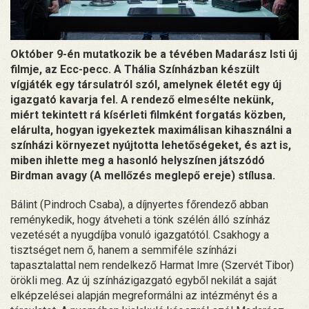
Október 9-én mutatkozik be a tévében Madarász Isti új
filmje, az Ecc-pecc. A Thália Színházban készült
vígjáték egy társulatról szól, amelynek életét egy új
igazgató kavarja fel. A rendező elmesélte nekünk,
miért tekintett rá kísérleti filmként forgatás közben,
elárulta, hogyan igyekeztek maximálisan kihasználni a
színházi környezet nyújtotta lehetőségeket, és azt is,
miben ihlette meg a hasonló helyszínen játszódó
Birdman avagy (A mellőzés meglepő ereje) stílusa.
Bálint (Pindroch Csaba), a díjnyertes főrendező abban
reménykedik, hogy átveheti a tönk szélén álló színház
vezetését a nyugdíjba vonuló igazgatótól. Csakhogy a
tisztséget nem ő, hanem a semmiféle színházi
tapasztalattal nem rendelkező Harmat Imre (Szervét Tibor)
örökli meg. Az új színházigazgató egyből nekilát a saját
elképzelései alapján megreformálni az intézményt és a