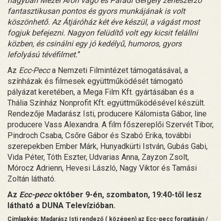
nagyban Mezei Áron vágó és Parádi Gergely zeneszerző
fantasztikusan pontos és gyors munkájának is volt
köszönhető. Az Átjáróház két éve készül, a vágást most
fogjuk befejezni. Nagyon felüdítő volt egy kicsit felállni
közben, és csinálni egy jó kedélyű, humoros, gyors
lefolyású tévéfilmet.
”
Az
Ecc-Pecc
a Nemzeti Filmintézet támogatásával, a
színházak és filmesek együttműködését támogató
pályázat keretében, a Mega Film Kft. gyártásában és a
Thália Színház Nonprofit Kft. együttműködésével készült.
Rendezője Madarász Isti, producere Kálomista Gábor, line
producere Vass Alexandra. A film főszereplői Szervét Tibor,
Pindroch Csaba, Csőre Gábor és Szabó Erika, további
szerepekben Ember Márk, Hunyadkürti István, Gubás Gabi,
Vida Péter, Tóth Eszter, Udvarias Anna, Zayzon Zsolt,
Mórocz Adrienn, Hevesi László, Nagy Viktor és Tamási
Zoltán látható.
Az
Ecc-pecc
október 9-én, szombaton, 19:40-től lesz
látható a DUNA Televízióban.
Címlapkép: Madarász Isti rendező ( középen) az Ecc-pecc forgatásán /