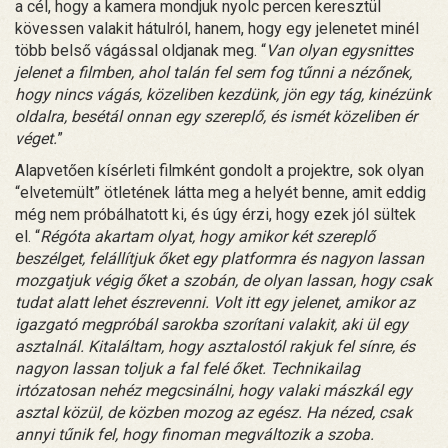
a cél, hogy a kamera mondjuk nyolc percen keresztül
kövessen valakit hátulról, hanem, hogy egy jelenetet minél
több belső vágással oldjanak meg. “
Van olyan egysnittes
jelenet a filmben, ahol talán fel sem fog tűnni a nézőnek,
hogy nincs vágás, közeliben kezdünk, jön egy tág, kinézünk
oldalra, besétál onnan egy szereplő, és ismét közeliben ér
véget.
”
Alapvetően kísérleti filmként gondolt a projektre, sok olyan
“elvetemült” ötletének látta meg a helyét benne, amit eddig
még nem próbálhatott ki, és úgy érzi, hogy ezek jól sültek
el. “
Régóta akartam olyat, hogy amikor két szereplő
beszélget, felállítjuk őket egy platformra és nagyon lassan
mozgatjuk végig őket a szobán, de olyan lassan, hogy csak
tudat alatt lehet észrevenni. Volt itt egy jelenet, amikor az
igazgató megpróbál sarokba szorítani valakit, aki ül egy
asztalnál. Kitaláltam, hogy asztalostól rakjuk fel sínre, és
nagyon lassan toljuk a fal felé őket. Technikailag
irtózatosan nehéz megcsinálni, hogy valaki mászkál egy
asztal közül, de közben mozog az egész. Ha nézed, csak
annyi tűnik fel, hogy finoman megváltozik a szoba.