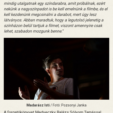
mindig utalgatnak egy színdarabra, amit próbálnak, ezért
nekünk a nagyszínpadot is be kell emelnünk a filmbe, és el
kell kezdenünk megcsinálni a darabot, mert úgy lesz
látványos. Abban maradtuk, hogy a legutolsó jelenetig a
színházon belül tartjuk a filmet, viszont amennyire csak
lehet, szabadon mozgunk benne.
”
Madarász Isti
/ Fotó: Pozsonyi Janka
A forgatókönyvet Medveczky Balázs Sólyom Tamással