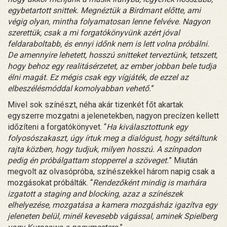
egybetartott snittek. Megnéztük a Birdmant előtte, ami
végig olyan, mintha folyamatosan lenne felvéve. Nagyon
szerettük, csak a mi forgatókönyvünk azért jóval
feldaraboltabb, és ennyi időnk nem is lett volna próbálni.
De amennyire lehetett, hosszú snitteket terveztünk, tetszett,
hogy behoz egy realitásérzetet, az ember jobban bele tudja
élni magát. Ez mégis csak egy vígjáték, de ezzel az
elbeszélésmóddal komolyabban vehető.
”
Mivel sok színészt, néha akár tizenkét főt akartak
egyszerre mozgatni a jelenetekben, nagyon precízen kellett
időzíteni a forgatókönyvet. “
Ha kiválasztottunk egy
folyosószakaszt, úgy írtuk meg a dialógust, hogy sétáltunk
rajta közben, hogy tudjuk, milyen hosszú. A színpadon
pedig én próbálgattam stopperrel a szöveget.
” Miután
megvolt az olvasópróba, színészekkel három napig csak a
mozgásokat próbálták. “
Rendezőként mindig is marhára
izgatott a staging and blocking, azaz a színészek
elhelyezése, mozgatása a kamera mozgásház igazítva egy
jeleneten belül, minél kevesebb vágással, aminek Spielberg