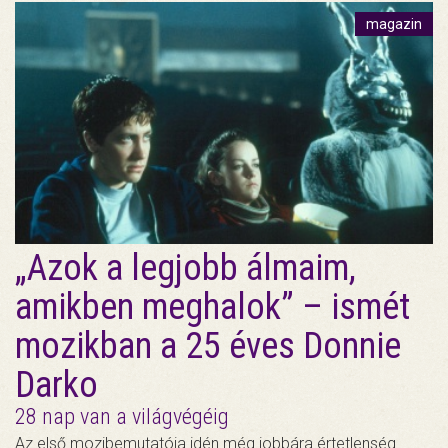
magazin
„Azok a legjobb álmaim,
amikben meghalok” – ismét
mozikban a 25 éves Donnie
Darko
28 nap van a világvégéig
Az első mozibemutatója idén még jobbára értetlenség