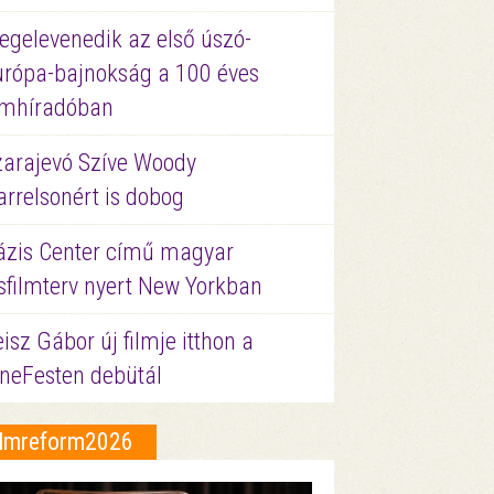
egelevenedik az első úszó-
urópa-bajnokság a 100 éves
ilmhíradóban
zarajevó Szíve Woody
rrelsonért is dobog
ázis Center című magyar
sfilmterv nyert New Yorkban
isz Gábor új filmje itthon a
ineFesten debütál
ilmreform2026