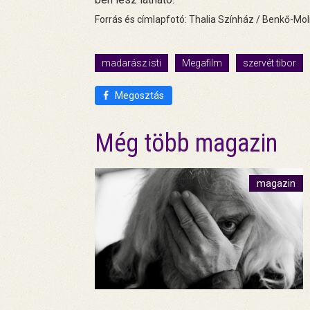
Forrás és címlapfotó: Thalia Színház / Benkő-Mol
madarász isti
Megafilm
szervét tibor
Megosztás
Még több magazin
magazin