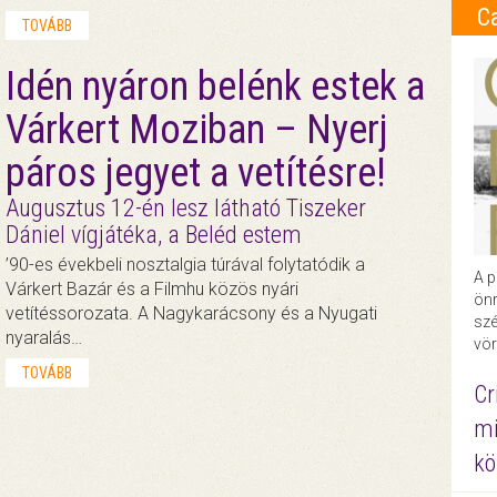
C
TOVÁBB
Idén nyáron belénk estek a
Várkert Moziban – Nyerj
páros jegyet a vetítésre!
Augusztus 12-én lesz látható Tiszeker
Dániel vígjátéka, a Beléd estem
’90-es évekbeli nosztalgia túrával folytatódik a
A p
Várkert Bazár és a Filmhu közös nyári
önr
vetítéssorozata. A Nagykarácsony és a Nyugati
szé
nyaralás…
vör
TOVÁBB
Cr
mi
kö