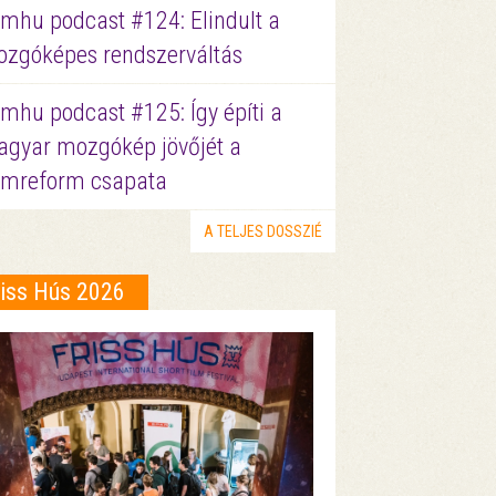
lmhu podcast #124: Elindult a
zgóképes rendszerváltás
lmhu podcast #125: Így építi a
gyar mozgókép jövőjét a
lmreform csapata
A TELJES DOSSZIÉ
riss Hús 2026