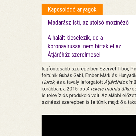
Kapcsolódó anyagok
Madarász Isti, az utolsó mozinéző
A halált kicselezik, de a
koronavírussal nem bírtak el az
Átjáróház szerelmesei
legfontosabb szerepeiben Szervét Tibor, Pi
feltűnik Gubás Gabi, Ember Márk és Hunyadkür
Hurok
, és a tavaly leforgatott
Átjáróház
című 
korábban: a 2015-ös
A fekete múmia átka
és
is televíziós produkció volt. Az alábbi előze
színészi szerepben is feltűnik majd: ő a taka