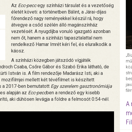
Az
Ecc-pecc
egy színházi társulat és a vezetőség
életét követi: a történetben Bálint, a Járai-díjas
főrendező nagy reményekkel készül rá, hogy
átvegye a csőd szélén álló magánszínház
vezetését. A nyugdíjba vonuló igazgató azonban
nem őt, hanem a színházi tapasztalattal nem
rendelkező Hamar Imrét kéri fel, és eluralkodik a
káosz.
„Bi
A színházi közegben játszódó vígjáték
műk
ndroch Csaba, Csőre Gábor és Szabó Erika látható, de
köz
str
ti István is. A film rendezője Madarász Isti, aki a
bes
mozifilmjei mellett két tévéfilmet is készített
ja
 a 2017-ben bemutatott
Egy szerelem gasztronómiája
fil
tes alapján az
Ecc-pecc
ben a rendező egy kisebb
rító, aki dühösen levágja a földre a felmosót 0:54-nél.
A 
me
Fi