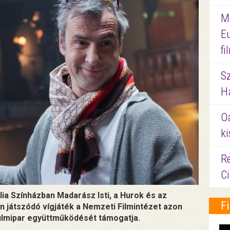
M
E
f
S
Ha
O
ki
Re
C
ia Színházban Madarász Isti, a Hurok és az
F
n játszódó vígjáték a Nemzeti Filmintézet azon
 filmipar együttműködését támogatja.