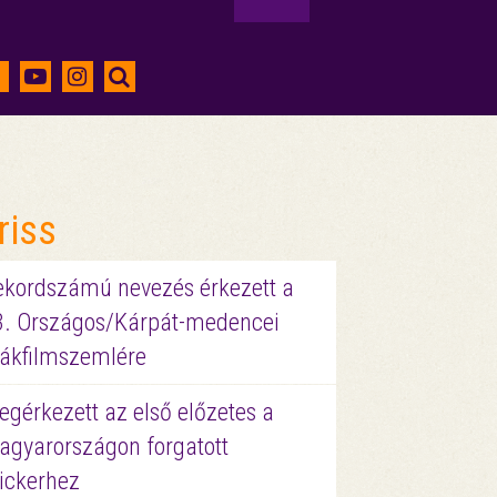
riss
ekordszámú nevezés érkezett a
3. Országos/Kárpát-medencei
iákfilmszemlére
gérkezett az első előzetes a
agyarországon forgatott
ickerhez