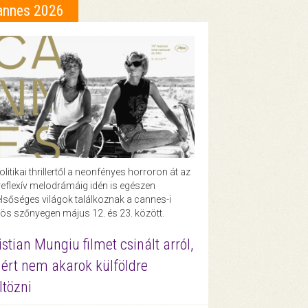
annes 2026
olitikai thrillertől a neonfényes horroron át az
eflexív melodrámáig idén is egészen
lsőséges világok találkoznak a cannes-i
ös szőnyegen május 12. és 23. között.
istian Mungiu filmet csinált arról,
ért nem akarok külföldre
ltözni