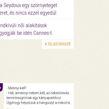
a Seydoux egy szörnyeteget
eret, és nincs ezzel egyedül
ndkívüli női alakítások
gyogják be idén Cannes-t
A TELJES DOSSZIÉ
- Mennyi kell?
- Hát, amennyi nekem kell, az neked kevés
lenne beugrónak egy kártyapartihoz.
Úgyhogy helyezzük a hangsúlyt a mikorra.