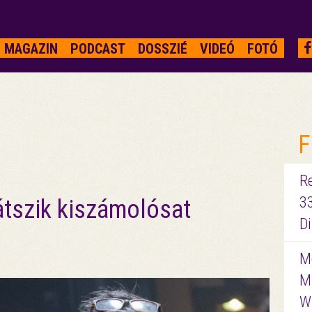
MAGAZIN
PODCAST
DOSSZIÉ
VIDEÓ
FOTÓ
F
R
3
átszik kiszámolósat
D
Me
M
W