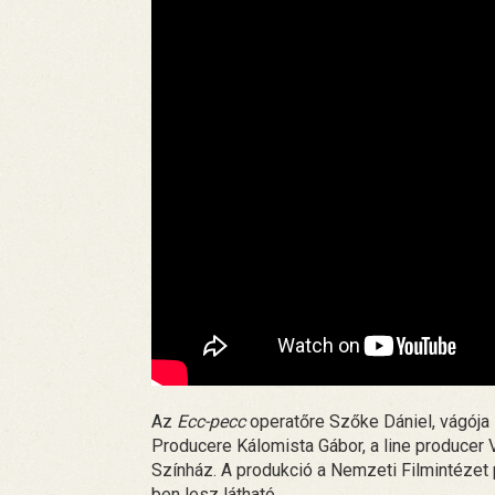
Az
Ecc-pecc
operatőre Szőke Dániel, vágója
Producere Kálomista Gábor, a line producer V
Színház. A produkció a Nemzeti Filmintézet
ben lesz látható.