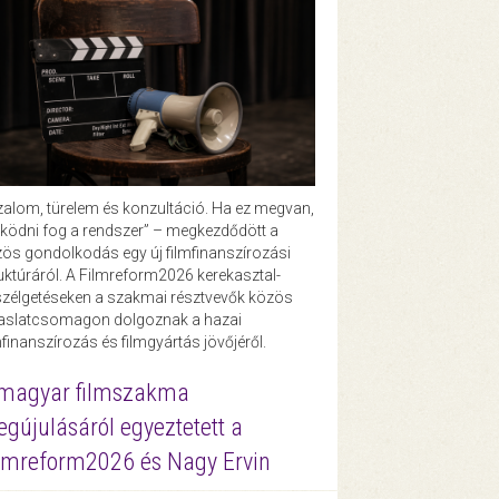
zalom, türelem és konzultáció. Ha ez megvan,
ödni fog a rendszer” – megkezdődött a
ös gondolkodás egy új filmfinanszírozási
uktúráról. A Filmreform2026 kerekasztal-
zélgetéseken a szakmai résztvevők közös
vaslatcsomagon dolgoznak a hazai
mfinanszírozás és filmgyártás jövőjéről.
magyar filmszakma
gújulásáról egyeztetett a
lmreform2026 és Nagy Ervin