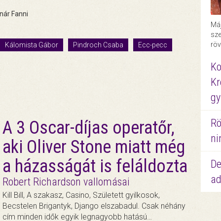
nár Fanni
Máj
sze
röv
Kálomista Gábor
Pindroch Csaba
Ecc-pecc
Ko
Kr
gy
Rö
A 3 Oscar-díjas operatőr,
ni
aki Oliver Stone miatt még
a házasságát is feláldozta
De
ad
Robert Richardson vallomásai
Kill Bill, A szakasz, Casino, Született gyilkosok,
Becstelen Brigantyk, Django elszabadul. Csak néhány
cím minden idők egyik legnagyobb hatású…