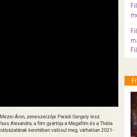
Fi
mo
Fi
ma
Fi
F
 Mezei Áron, zeneszerzője Parádi Gergely lesz.
ass Alexandra, a film gyártója a Megafilm és a Thália
 pályázatának keretében valósul meg, várhatóan 2021-