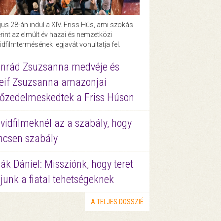
us 28-án indul a XIV. Friss Hús, ami szokás
rint az elmúlt év hazai és nemzetközi
idfilmtermésének legjavát vonultatja fel.
nrád Zsuzsanna medvéje és
eif Zsuzsanna amazonjai
őzedelmeskedtek a Friss Húson
vidfilmeknél az a szabály, hogy
ncsen szabály
ák Dániel: Missziónk, hogy teret
junk a fiatal tehetségeknek
A TELJES DOSSZIÉ