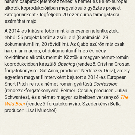
hanem csapatok jelentkezzenek: a német és kelet-európai
alkotók koprodukciójában megvalósuló győztes projekt -
kategóriánként - legfeljebb 70 ezer eurós támogatásra
számíthat majd.
A 2014-es kiírásra több mint kilencvenen jelentkeztek,
ebből 56 projekt került a zsűri elé (8 animáció, 28
dokumentumfilm, 20 rövidfilm). Az újabb szűrőn már csak
három animációs, öt dokumentumfilmes és négy
rövidfilmes alkotás ment át. Köztük a magyar-német-román
koprodukcióban készülő
Opening
(rendező: Cristina Grosan,
forgatókönyvíró: Gát Anna, producer: Nedeczky Dóra), amely
egyetlen magyar filmtervként bejutott a 2014-es European
Short Pitch-re is, a német-román gyártású
Confession
(rendező-forgatókönyvíró: Felméri Cecília, producer: Julian
Schwantes), és a német-magyar színekben versenyző
The
Wild Boar
(rendező-forgatókönyvíró: Szederkényi Bella,
producer: Lissi Muschol).