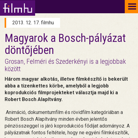
To
na
2013. 12. 17. filmhu
Magyarok a Bosch-pályázat
döntőjében
Grosan, Felméri és Szederkényi is a legjobbak
között
Három magyar alkotás, illetve filmkészítő is bekerült
abba a tizenkettes körbe, amelyből a legjobb
koprodukciós filmprojekteket választja majd ki a
Robert Bosch Alapítvány.
Animáció, dokumentumfilm és rövidfilm kategóriában a
Robert Bosch Alapítvány minden évben jelentős
pénzösszeggel is járó koprodukciós fődíjat adományoz. A
pályázatnak fontos feltétele, hogy ne egyéni filmkészítők,