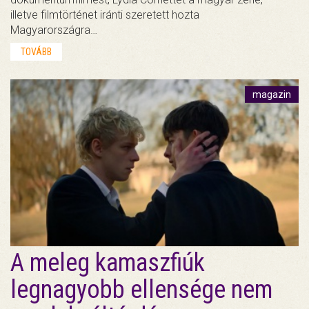
illetve filmtörténet iránti szeretett hozta
Magyarországra…
TOVÁBB
magazin
A meleg kamaszfiúk
legnagyobb ellensége nem