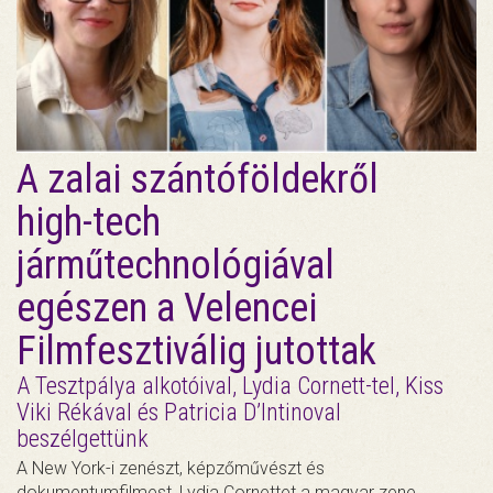
A zalai szántóföldekről
high-tech
járműtechnológiával
egészen a Velencei
Filmfesztiválig jutottak
A Tesztpálya alkotóival, Lydia Cornett-tel, Kiss
Viki Rékával és Patricia D’Intinoval
beszélgettünk
A New York-i zenészt, képzőművészt és
dokumentumfilmest, Lydia Cornettet a magyar zene,