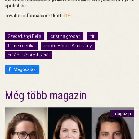
áprilisban.
További információért katt
IDE
.
Szederkényi Bella
cristina grosan
hír
felméri cecília
Robert Bosch Alapítvány
európai koprodukció
Megosztás
Még több magazin
magazin