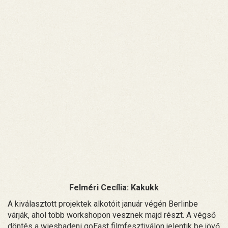
Felméri Cecília: Kakukk
A kiválasztott projektek alkotóit január végén Berlinbe
várják, ahol több workshopon vesznek majd részt. A végső
döntés a wiesbadeni goEast filmfesztiválon jelentik be jövő