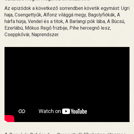
Az epizódok a következő sorrendben követik egymást: Ugri
haja, Csengettyűk, Alfonz világgá megy, Bagolyfiókák, A
hárfa húrja, Vendel és a titok, A Barlangi pók lába, A Búcsú,
Ezerlábú, Mókus Regő frizbije, Pihe hercegnő lesz,
Cseppkővár, Naprendszer.