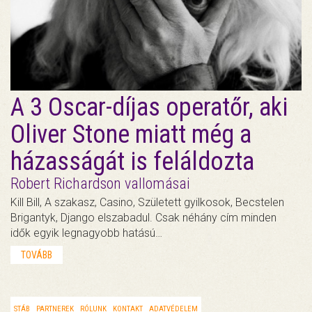
A 3 Oscar-díjas operatőr, aki
Oliver Stone miatt még a
házasságát is feláldozta
Robert Richardson vallomásai
Kill Bill, A szakasz, Casino, Született gyilkosok, Becstelen
Brigantyk, Django elszabadul. Csak néhány cím minden
idők egyik legnagyobb hatású…
TOVÁBB
STÁB
PARTNEREK
RÓLUNK
KONTAKT
ADATVÉDELEM