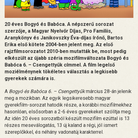
20 éves Bogyó és Babóca. A népszerű sorozat
szerzője, a Magyar Nyelvőr Díjas, Pro Familiis,
Aranykönyv és Janikovszky Éva-díjas írónő, Bartos
Erika első kötete 2004-ben jelent meg. Az első
rajzfilmsorozatot 2010-ben mutatták be, most pedig
elkészült az újabb széria mozifilmváltozata Bogyó és
Babóca 6. – Csengettyűk címmel. A film legelső
moziélménynek tökéletes választás a legkisebb
gyerekek számára is.
A
Bogyó és Babóca 6. – Csengettyűk
március 28-án jelenik
meg a mozikban. Az egyik legsikeresebb magyar
gyerekfilm-sorozat hatodik része, a korábbi mozifilmekhez
hasonlóan, elsősorban a 2-6 éves gyerekeket szólítja meg.
Az idén 20 éves sorozatból készült mozifilm ezúttal is 13
részes meseválogatás, 13 új kaland a régi, jól ismert
szereplőkkel, és néhány vadonatúj karakterrel.