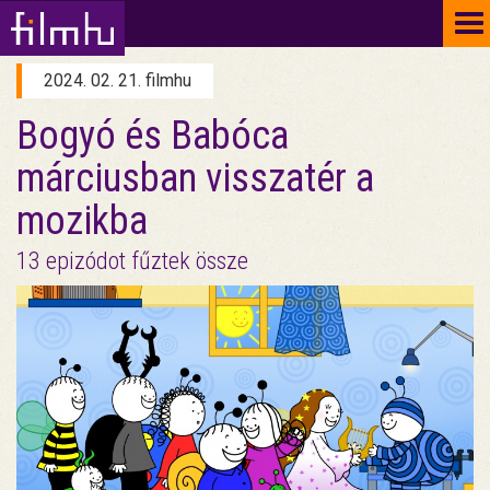
To
na
2024. 02. 21. filmhu
Bogyó és Babóca
márciusban visszatér a
mozikba
13 epizódot fűztek össze