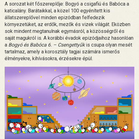
A sorozat két főszereplője: Bogyó a csigafiú és Babóca a
katicalány. Barátaikkal, a közel 100 egyénített kis
állatszereplővel minden epizódban felfedezik
környezetüket, az erdők, mezők és vizek világát. Eközben
sok mindent megtanulnak egymásról, a közösségről és
saját magukról is. A korábbi évadok epizódjaihoz hasonlóan
a
Bogyó és Babóca 6. – Csengettyűk
is csupa olyan mesét
tartalmaz, amely a korosztály tagjai számára ismerős
élményekre, kihívásokra, érzésekre épül.