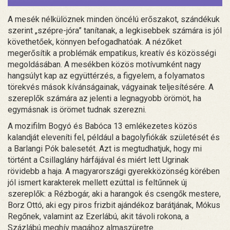
A mesék nélkülöznek minden öncélú erőszakot, szándékuk
szerint „szépre-jóra” tanítanak, a legkisebbek számára is jól
követhetőek, könnyen befogadhatóak. A nézőket
megerősítik a problémák empatikus, kreatív és közösségi
megoldásában. A mesékben közös motívumként nagy
hangsúlyt kap az együttérzés, a figyelem, a folyamatos
törekvés mások kívánságainak, vágyainak teljesítésére. A
szereplők számára az jelenti a legnagyobb örömöt, ha
egymásnak is örömet tudnak szerezni.
A mozifilm Bogyó és Babóca 13 emlékezetes közös
kalandját eleveníti fel, például a bagolyfiókák születését és
a Barlangi Pók balesetét. Azt is megtudhatjuk, hogy mi
történt a Csillaglány hárfájával és miért lett Ugrinak
rövidebb a haja. A magyarországi gyerekközönség körében
jól ismert karakterek mellett ezúttal is feltűnnek új
szereplők: a Rézbogár, aki a harangok és csengők mestere,
Borz Ottó, aki egy piros frizbit ajándékoz barátjának, Mókus
Regőnek, valamint az Ezerlábú, akit távoli rokona, a
Százlábú meghív magához almaszüretre.