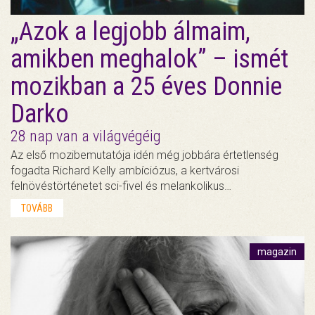
„Azok a legjobb álmaim,
amikben meghalok” – ismét
mozikban a 25 éves Donnie
Darko
28 nap van a világvégéig
Az első mozibemutatója idén még jobbára értetlenség
fogadta Richard Kelly ambíciózus, a kertvárosi
felnövéstörténetet sci-fivel és melankolikus…
TOVÁBB
magazin