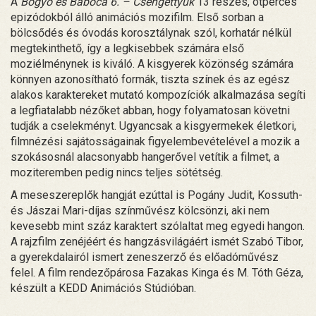
A
Bogyó és Babóca 6. – Csengettyűk
13 részes, ötperces
epizódokból álló animációs mozifilm. Első sorban a
bölcsődés és óvodás korosztálynak szól, korhatár nélkül
megtekinthető, így a legkisebbek számára első
moziélménynek is kiváló. A kisgyerek közönség számára
könnyen azonosítható formák, tiszta színek és az egész
alakos karaktereket mutató kompozíciók alkalmazása segíti
a legfiatalabb nézőket abban, hogy folyamatosan követni
tudják a cselekményt. Ugyancsak a kisgyermekek életkori,
filmnézési sajátosságainak figyelembevételével a mozik a
szokásosnál alacsonyabb hangerővel vetítik a filmet, a
moziteremben pedig nincs teljes sötétség.
A meseszereplők hangját ezúttal is Pogány Judit, Kossuth-
és Jászai Mari-díjas színművész kölcsönzi, aki nem
kevesebb mint száz karaktert szólaltat meg egyedi hangon.
A rajzfilm zenéjéért és hangzásvilágáért ismét Szabó Tibor,
a gyerekdalairól ismert zeneszerző és előadóművész
felel. A film rendezőpárosa Fazakas Kinga és M. Tóth Géza,
készült a KEDD Animációs Stúdióban.