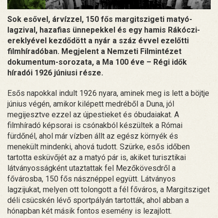
Sok esővel, árvízzel, 150 fős margitszigeti matyó-
lagzival, hazafias ünnepekkel és egy hamis Rákóczi-
ereklyével kezdődött a nyár a száz évvel ezelőtti
filmhíradóban. Megjelent a Nemzeti Filmintézet
dokumentum-sorozata, a Ma 100 éve – Régi idők
híradói 1926 júniusi része.
Esős napokkal indult 1926 nyara, aminek meg is lett a böjtje
június végén, amikor kilépett medréből a Duna, jól
megijesztve ezzel az újpestieket és óbudaiakat. A
filmhíradó képsorai is csónakból készültek a Római
fürdőnél, ahol már vízben állt az egész környék és
menekült mindenki, ahová tudott. Szürke, esős időben
tartotta esküvőjét az a matyó pár is, akiket turisztikai
látványosságként utaztattak fel Mezőkövesdről a
fővárosba, 150 fős násznéppel együtt. Látványos
lagzijukat, melyen ott tolongott a fél főváros, a Margitsziget
déli csücskén lévő sportpályán tartották, ahol abban a
hónapban két másik fontos esemény is lezajlott.