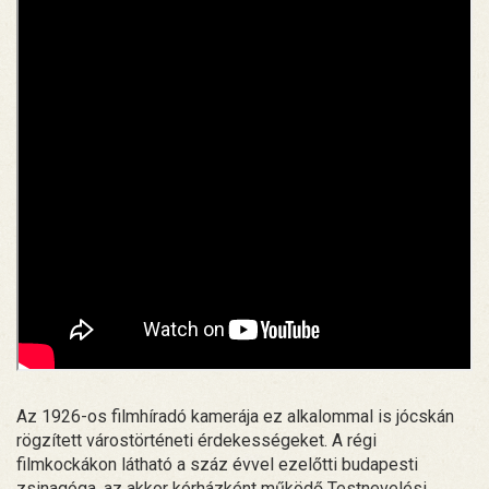
Az 1926-os filmhíradó kamerája ez alkalommal is jócskán
rögzített várostörténeti érdekességeket. A régi
filmkockákon látható a száz évvel ezelőtti budapesti
zsinagóga, az akkor kórházként működő Testnevelési