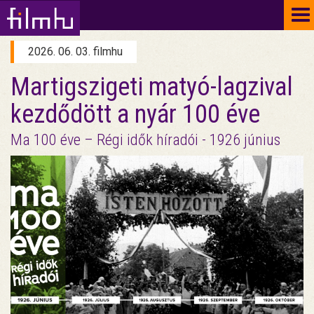
To
na
2026. 06. 03. filmhu
Martigszigeti matyó-lagzival
kezdődött a nyár 100 éve
Ma 100 éve – Régi idők híradói - 1926 június