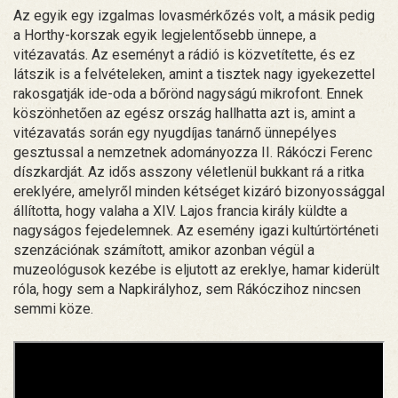
Az egyik egy izgalmas lovasmérkőzés volt, a másik pedig
a Horthy-korszak egyik legjelentősebb ünnepe, a
vitézavatás. Az eseményt a rádió is közvetítette, és ez
látszik is a felvételeken, amint a tisztek nagy igyekezettel
rakosgatják ide-oda a bőrönd nagyságú mikrofont. Ennek
köszönhetően az egész ország hallhatta azt is, amint a
vitézavatás során egy nyugdíjas tanárnő ünnepélyes
gesztussal a nemzetnek adományozza II. Rákóczi Ferenc
díszkardját. Az idős asszony véletlenül bukkant rá a ritka
ereklyére, amelyről minden kétséget kizáró bizonyossággal
állította, hogy valaha a XIV. Lajos francia király küldte a
nagyságos fejedelemnek. Az esemény igazi kultúrtörténeti
szenzációnak számított, amikor azonban végül a
muzeológusok kezébe is eljutott az ereklye, hamar kiderült
róla, hogy sem a Napkirályhoz, sem Rákóczihoz nincsen
semmi köze.