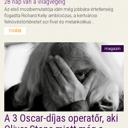
28 nap van a világvégéig
Az első mozibemutatója idén még jobbára értetlenség
fogadta Richard Kelly ambíciózus, a kertvárosi
felnövéstörténetet sci-fivel és melankolikus…
TOVÁBB
magazin
A 3 Oscar-díjas operatőr, aki