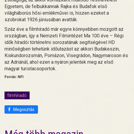
Egyetem, de felbukkannak Rajka és Budafok első
világháborús hősi emlékművei is, hiszen ezeket a
szobrokat 1926 júniusában avatták.
Száz éve a filmhíradó már egyre könnyebben mozgott az
országban, így a Nemzeti Filmintézet Ma 100 éve – Régi
idők híradói történelmi sorozatának segítségével HD
minőségben tehetünk időutazást az akkori Budakeszin,
Kiskundorozsmán, Pomázon, Visegrádon, Nagymaroson és
az Adriánál, ahol ezen a nyáron jelentek meg az első
magyar turistacsoportok.
Forrás: NFI
filmhíradó
Megosztás