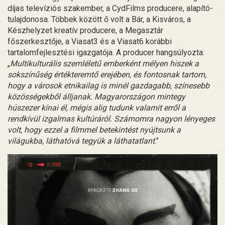
díjas televíziós szakember, a CydFilms producere, alapító-
tulajdonosa. Többek között ő volt a Bár, a Kisváros, a
Készhelyzet kreatív producere, a Megasztár
főszerkesztője, a Viasat3 és a Viasat6 korábbi
tartalomfejlesztési igazgatója. A producer hangsúlyozta:
„
Multikulturális szemléletű emberként mélyen hiszek a
sokszínűség értékteremtő erejében, és fontosnak tartom,
hogy a városok etnikailag is minél gazdagabb, színesebb
közösségekből álljanak. Magyarországon mintegy
húszezer kínai él, mégis alig tudunk valamit erről a
rendkívül izgalmas kultúráról. Számomra nagyon lényeges
volt, hogy ezzel a filmmel betekintést nyújtsunk a
világukba, láthatóvá tegyük a láthatatlant
.”