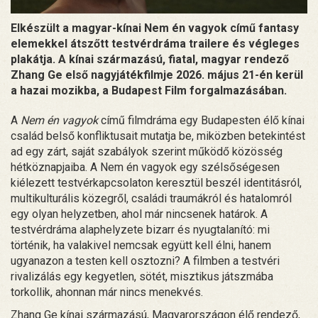
Elkészült a magyar-kínai Nem én vagyok című fantasy
elemekkel átszőtt testvérdráma trailere és végleges
plakátja. A kínai származású, fiatal, magyar rendező
Zhang Ge első nagyjátékfilmje 2026. május 21-én kerül
a hazai mozikba, a Budapest Film forgalmazásában.
A
Nem én vagyok
című filmdráma egy Budapesten élő kínai
család belső konfliktusait mutatja be, miközben betekintést
ad egy zárt, saját szabályok szerint működő közösség
hétköznapjaiba. A Nem én vagyok egy szélsőségesen
kiélezett testvérkapcsolaton keresztül beszél identitásról,
multikulturális közegről, családi traumákról és hatalomról
egy olyan helyzetben, ahol már nincsenek határok. A
testvérdráma alaphelyzete bizarr és nyugtalanító: mi
történik, ha valakivel nemcsak együtt kell élni, hanem
ugyanazon a testen kell osztozni? A filmben a testvéri
rivalizálás egy kegyetlen, sötét, misztikus játszmába
torkollik, ahonnan már nincs menekvés.
Zhang Ge kínai származású, Magyarországon élő rendező,