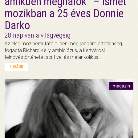
amikben meghalok” – ismét
mozikban a 25 éves Donnie
Darko
28 nap van a világvégéig
Az első mozibemutatója idén még jobbára értetlenség
fogadta Richard Kelly ambíciózus, a kertvárosi
felnövéstörténetet sci-fivel és melankolikus…
TOVÁBB
magazin