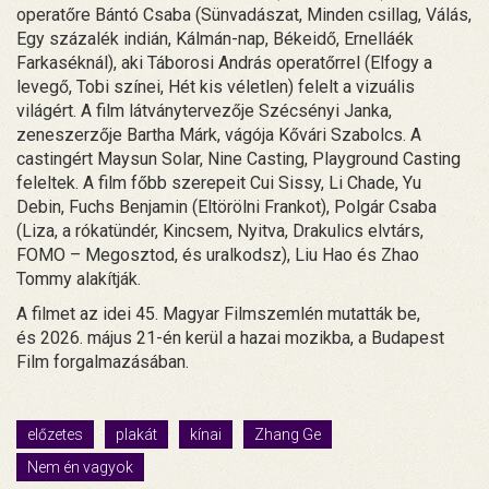
operatőre Bántó Csaba (Sünvadászat, Minden csillag, Válás,
Egy százalék indián, Kálmán-nap, Békeidő, Ernelláék
Farkaséknál), aki Táborosi András operatőrrel (Elfogy a
levegő, Tobi színei, Hét kis véletlen) felelt a vizuális
világért. A film látványtervezője Szécsényi Janka,
zeneszerzője Bartha Márk, vágója Kővári Szabolcs. A
castingért Maysun Solar, Nine Casting, Playground Casting
feleltek. A film főbb szerepeit Cui Sissy, Li Chade, Yu
Debin, Fuchs Benjamin (Eltörölni Frankot), Polgár Csaba
(Liza, a rókatündér, Kincsem, Nyitva, Drakulics elvtárs,
FOMO – Megosztod, és uralkodsz), Liu Hao és Zhao
Tommy alakítják.
A filmet az idei 45. Magyar Filmszemlén mutatták be,
és 2026. május 21-én kerül a hazai mozikba, a Budapest
Film forgalmazásában.
előzetes
plakát
kínai
Zhang Ge
Nem én vagyok