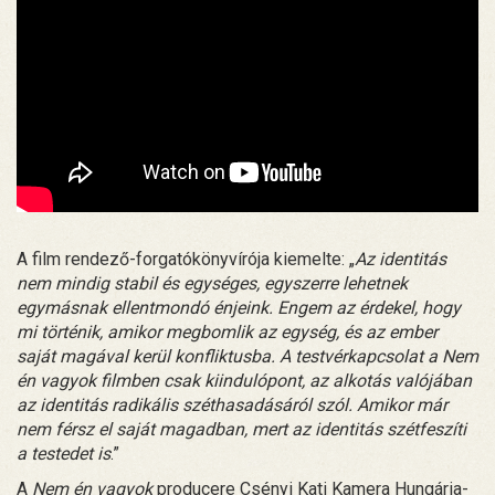
A film rendező-forgatókönyvírója kiemelte: „
Az identitás
nem mindig stabil és egységes, egyszerre lehetnek
egymásnak ellentmondó énjeink. Engem az érdekel, hogy
mi történik, amikor megbomlik az egység, és az ember
saját magával kerül konfliktusba. A testvérkapcsolat a Nem
én vagyok filmben csak kiindulópont, az alkotás valójában
az identitás radikális széthasadásáról szól. Amikor már
nem férsz el saját magadban, mert az identitás szétfeszíti
a testedet is
.”
A
Nem én vagyok
producere Csényi Kati Kamera Hungária-