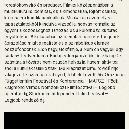
forgatókönyvíró és producer. Filmjei középpontjában a
multikulturális identitás, és a kimondatlan, rejtett családi,
közösségi konfliktusok állnak. Munkáiban személyes
tapasztalatokból kiindulva vizsgálja, hogyan formálja az
egyént a közösséghez tartozás és a különböző kultúrák
együttélése. Alkotásaiban az identitás összetettségének
ábrázolása miatt a realista és a szimbolikus elemek
összefonódnak. Első nagyjátékfilmje, a Nem én vagyok egy
fantasy-testvérdráma. Budapesten játszódik, de Zhang Ge
számára a főváros nem csupán helyszín, hanem aktív tér,
ahol a kultúrák találkoznak. Mei-káprázat című rövidfilmje
világszerte számos díjat nyert, többek között: 66. Országos
Függetlenfilm Fesztivál és Konferencia – MAFSZ - Fődíj,
Zsigmond Vilmos Nemzetközi Filmfesztivál – Legjobb
operatőr díj, Stockholm Independent Film Festival –
Legjobb rendező díj.