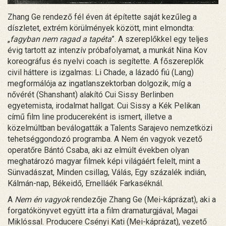
Zhang Ge rendező fél éven át építette saját kezűleg a
díszletet, extrém körülmények között, mint elmondta:
„
fagyban nem ragad a tapéta
”. A szereplőkkel egy teljes
évig tartott az intenzív próbafolyamat, a munkát Nina Kov
koreográfus és nyelvi coach is segítette. A főszereplők
civil háttere is izgalmas: Li Chade, a lázadó fiú (Lang)
megformálója az ingatlanszektorban dolgozik, míg a
nővérét (Shanshant) alakító Cui Sissy Berlinben
egyetemista, irodalmat hallgat. Cui Sissy a Kék Pelikan
című film line producereként is ismert, illetve a
közelmúltban beválogatták a Talents Sarajevo nemzetközi
tehetséggondozó programba. A Nem én vagyok vezető
operatőre Bántó Csaba, aki az elmúlt években olyan
meghatározó magyar filmek képi világáért felelt, mint a
Sünvadászat, Minden csillag, Válás, Egy százalék indián,
Kálmán-nap, Békeidő, Ernelláék Farkaséknál.
A
Nem én vagyok
rendezője Zhang Ge (Mei-káprázat), aki a
forgatókönyvet együtt írta a film dramaturgjával, Magai
Miklóssal. Producere Csényi Kati (Mei-káprázat), vezető