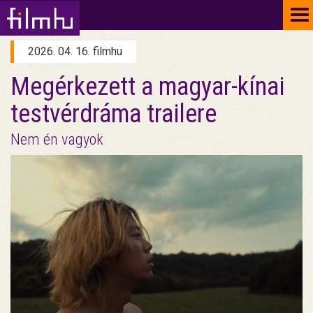
To
na
2026. 04. 16. filmhu
Megérkezett a magyar-kínai
testvérdráma trailere
Nem én vagyok