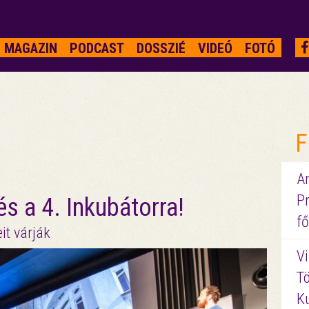
MAGAZIN
PODCAST
DOSSZIÉ
VIDEÓ
FOTÓ
F
A
P
s a 4. Inkubátorra!
fő
it várják
Vi
Tö
K