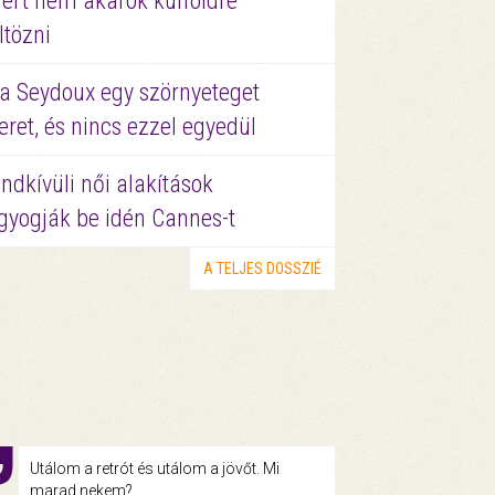
ért nem akarok külföldre
ltözni
a Seydoux egy szörnyeteget
eret, és nincs ezzel egyedül
ndkívüli női alakítások
gyogják be idén Cannes-t
A TELJES DOSSZIÉ
Utálom a retrót és utálom a jövőt. Mi
marad nekem?