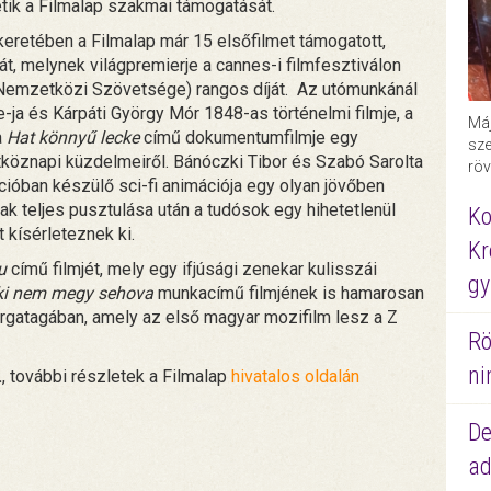
etik a Filmalap szakmai támogatását.
keretében a Filmalap már 15 elsőfilmet támogatott,
t, melynek világpremierje a cannes-i filmfesztiválon
k Nemzetközi Szövetsége) rangos díját. Az utómunkánál
ja és Kárpáti György Mór 1848-as történelmi filmje, a
Máj
a
Hat könnyű lecke
című dokumentumfilmje egy
sze
köznapi küzdelmeiről. Bánóczki Tibor és Szabó Sarolta
röv
óban készülő sci-fi animációja egy olyan jövőben
nak teljes pusztulása után a tudósok egy hihetetlenül
Ko
 kísérleteznek ki.
Kr
u
című filmjét, mely egy ifjúsági zenekar kulisszái
gy
ki nem megy sehova
munkacímű filmjének is hamarosan
orgatagában, amely az első magyar mozifilm lesz a Z
Rö
ni
.
, további részletek a Filmalap
hivatalos oldalán
De
ad