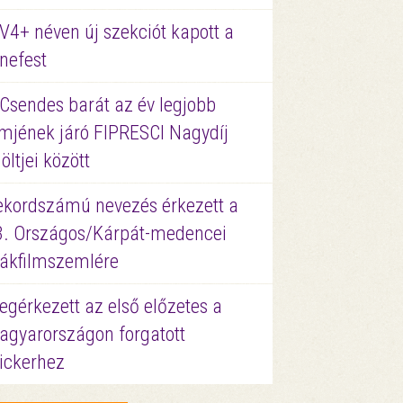
V4+ néven új szekciót kapott a
nefest
 Csendes barát az év legjobb
lmjének járó FIPRESCI Nagydíj
löltjei között
ekordszámú nevezés érkezett a
3. Országos/Kárpát-medencei
iákfilmszemlére
gérkezett az első előzetes a
agyarországon forgatott
ickerhez