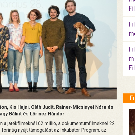
Fi
Fi
mo
Fi
ma
Fi
F
on, Kis Hajni, Oláh Judit, Rainer-Micsinyei Nóra és
agy Bálint és Lőrincz Nándor
tán a játékfilmeknél 62 millió, a dokumentumfilmeknél 22
ó forintig nyújt támogatást az Inkubátor Program, az