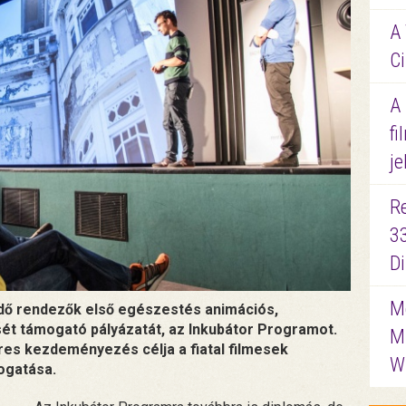
A 
Ci
A
fi
je
R
3
D
Me
zdő rendezők első egészestés animációs,
ét támogató pályázatát, az Inkubátor Programot.
M
res kezdeményezés célja a fiatal filmesek
W
ogatása.