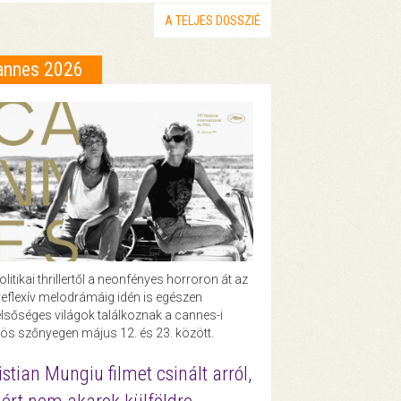
A TELJES DOSSZIÉ
annes 2026
olitikai thrillertől a neonfényes horroron át az
eflexív melodrámáig idén is egészen
lsőséges világok találkoznak a cannes-i
ös szőnyegen május 12. és 23. között.
istian Mungiu filmet csinált arról,