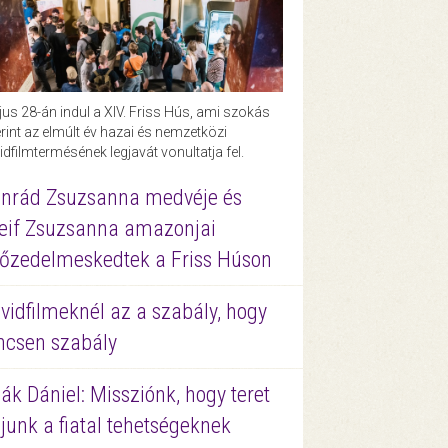
us 28-án indul a XIV. Friss Hús, ami szokás
rint az elmúlt év hazai és nemzetközi
idfilmtermésének legjavát vonultatja fel.
nrád Zsuzsanna medvéje és
eif Zsuzsanna amazonjai
őzedelmeskedtek a Friss Húson
vidfilmeknél az a szabály, hogy
ncsen szabály
ák Dániel: Missziónk, hogy teret
junk a fiatal tehetségeknek