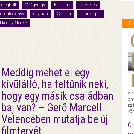
g égbolt
Virágvölgy
Filmalap
fejlesztés
forgatokonyv
egy nap
Guerilla
Impromptu
C
t könnyű lecke
Meddig mehet el egy
kívülálló, ha feltűnik neki,
hogy egy másik családban
A p
önr
baj van? – Gerő Marcell
szé
vör
Velencében mutatja be új
Cr
filmtervét