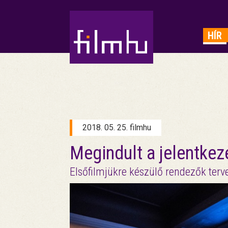
HIRDETÉS
HÍR
2018. 05. 25. filmhu
Megindult a jelentkezé
Elsőfilmjükre készülő rendezők terve