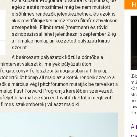
Az Inkubátor Programra továbbra is diplomás, de
F
egész estés mozifilmet még be nem mutatott
elsőfilmes rendezők jelentkezhetnek, és azok is,
akik rövidfilmjükkel nemzetközi filmfesztiválokon
szerepeltek. Filmötlettel (treatment) és rövid
szinopszissal lehet jelentkezni szeptember 2-ig
a Filmalap honlapján közzétett pályázati kiírás
szerint.
A beérkezett pályázatok közül a döntőbe a
filmtervet választ ki, melyek pályázati úton
ű forgatókönyv-fejlesztési támogatásban a Filmalap
„Bi
óbertől öt hónap áll majd az alkotók rendelkezésre a
műk
ök a március végi pitchfórumon mutatják be terveiket a
köz
ilmalap Fast Forward Programja keretében szervezett
str
egfeljebb hármat a zsűri és további kettőt a meghívott
bes
 filmes szakemberek) választ majd ki.
ja
fil
A 
me