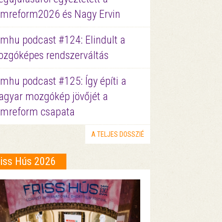
lmreform2026 és Nagy Ervin
lmhu podcast #124: Elindult a
zgóképes rendszerváltás
lmhu podcast #125: Így építi a
gyar mozgókép jövőjét a
lmreform csapata
A TELJES DOSSZIÉ
riss Hús 2026