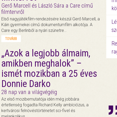
mi
Gerő Marcell és László Sára a Care című
kö
filmtervről
Első nagyjátékfilm-rendezésére készül Gerő Marcell, a
Lé
Káin gyermekei című dokumentumfilm alkotója. A
sz
Care egy Berlinből a nyári szünetre…
TOVÁBB
Re
„Azok a legjobb álmaim,
ra
amikben meghalok” –
ismét mozikban a 25 éves
Donnie Darko
28 nap van a világvégéig
Az első mozibemutatója idén még jobbára
értetlenség fogadta Richard Kelly ambíciózus, a
kertvárosi felnövéstörténetet sci-fivel és
melankolikus…