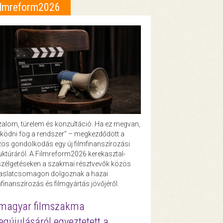
ilmreform2026
zalom, türelem és konzultáció. Ha ez megvan,
ödni fog a rendszer” – megkezdődött a
ös gondolkodás egy új filmfinanszírozási
uktúráról. A Filmreform2026 kerekasztal-
zélgetéseken a szakmai résztvevők közös
vaslatcsomagon dolgoznak a hazai
mfinanszírozás és filmgyártás jövőjéről.
magyar filmszakma
gújulásáról egyeztetett a