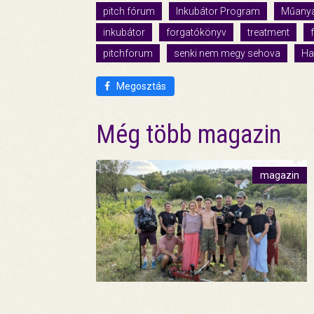
pitch fórum
Inkubátor Program
Műanya
inkubátor
forgatókönyv
treatment
pitchforum
senki nem megy sehova
Ha
Megosztás
Még több magazin
magazin