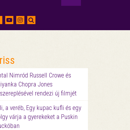
riss
ntal Nimród Russell Crowe és
riyanka Chopra Jones
szereplésével rendezi új filmjét
li, a veréb, Egy kupac kufli és egy
lgy várja a gyerekeket a Puskin
uckóban