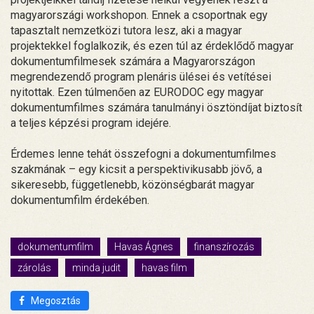
magyarországi workshopon. Ennek a csoportnak egy
tapasztalt nemzetközi tutora lesz, aki a magyar
projektekkel foglalkozik, és ezen túl az érdeklődő magyar
dokumentumfilmesek számára a Magyarországon
megrendezendő program plenáris ülései és vetítései
nyitottak. Ezen túlmenően az EURODOC egy magyar
dokumentumfilmes számára tanulmányi ösztöndíjat biztosít
a teljes képzési program idejére.
Érdemes lenne tehát összefogni a dokumentumfilmes
szakmának – egy kicsit a perspektivikusabb jövő, a
sikeresebb, függetlenebb, közönségbarát magyar
dokumentumfilm érdekében.
dokumentumfilm
Havas Ágnes
finanszírozás
zárolás
minda judit
havas film
Megosztás