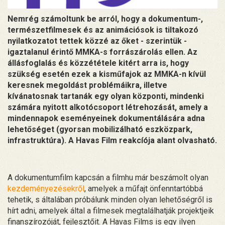
Nemrég számoltunk be arról, hogy a dokumentum-,
természetfilmesek és az animációsok is tiltakozó
nyilatkozatot tettek közzé az őket - szerintük -
igaztalanul érintő MMKA-s forrászárolás ellen. Az
állásfoglalás és közzététele kitért arra is, hogy
szükség esetén ezek a kisműfajok az MMKA-n kívül
keresnek megoldást problémáikra, illetve
kívánatosnak tartanák egy olyan központi, mindenki
számára nyitott alkotócsoport létrehozását, amely a
mindennapok eseményeinek dokumentálására adna
lehetőséget (gyorsan mobilizálható eszközpark,
infrastruktúra). A Havas Film reakcíója alant olvasható.
A dokumentumfilm kapcsán a filmhu már beszámolt olyan
kezdeményezésekről
, amelyek a műfajt önfenntartóbbá
tehetik, s általában próbálunk minden olyan lehetőségről is
hírt adni, amelyek által a filmesek megtalálhatják projektjeik
finanszírozóját, fejlesztőit. A Havas Films is egy ilyen