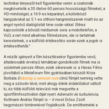
technikai tényezőt kell figyelembe venni: a csatornák
megkövetelik a 30 illetve 60 perces hosszúságú filmeket, a
HD-minőséget, a 16:9-es képarányt, a különböző
hangsávokat az 5.1-es otthoni hangrendszerek miatt és az
angol nyelvű dialóglistát time code-okkal. Ehhez
kapcsolódik a bővülő médiumok sora: a mobiltelefon, a
VoD, a net mind alkalmas filmnézésre, ide is tartalmak
kerestetnek, s a külföldi értékesítés során ezek a jogok is
értékesíthetők."
A nézők igényeit a film készítésekor figyelembe vevő,
általánosabb érvényű témákban gondolkodó filmek ma is
születnek persze itthon, ezek sikeresek is: a Havas Films
jóvoltából a Metaforum film gyártásában készült Kriza
Borbála
D
übörög a nemzeti rock
című filmjét nemrég vette
meg a szlovén tévé, mint ahogy élénk érdeklődést váltott
ki, és több külföldi televízió már megvette a
sportfilmfesztiválon díjat nyert
Adrenalin és turbulencia
,
Kollmann András filmjét is – ő most Erőss Zsolt
hegymászó történetével foglalkozik. De említhetnénk a