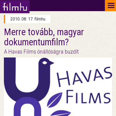
To
na
2010. 08. 17. filmhu
Merre tovább, magyar
dokumentumfilm?
A Havas Films önállóságra buzdít