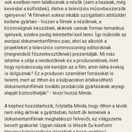
sok esetben nem találkoznak a nézők (sem a hazaiak, még
kevésbé a külföldiek), illetve a televíziós műsorbeszerzők
igényeivel. "A filmeket sokkal inkább szolgáltatói attitűddel
kellene gyártani - hiszen a filmek a nézőknek, a
közönségnek készülnek, akiknek vannak formai-tematikus
igényeik, ezekre pedig tekintettel kell lenni. Így működik az
európai dokumentumfilmes piac, ahol az alkotók a
projekteket a televíziós commissioning editoroknak
(megrendelő főszerkesztőknek) prezentálják. Mi más
lehetne a célja a rendezőknek és a producereknek, mint
hogy nyilvánosság elé kerüljön az a film, amin néha évekig
is dolgoznak? Ez a produceri szemlélet forrásokat is
teremt, mert az itthon és a külpiacokon értékesíthető
dokumentumfilmek további produkciók gyártásának anyagi
alapját biztosíthatják." - teszi hozzá Minda.
A képhez hozzátartozik, folytatta Minda, hogy itthon a tévék
nem elég aktívak a gyártásban, holott ők lennének a
dokumentumfilmek meghatározó felvevői, ez világszerte
bevett gyakorlat. Ugyan nálunk is létezik Eu-konform
törvényi kötelezettség (rögzített a hazai gyártású