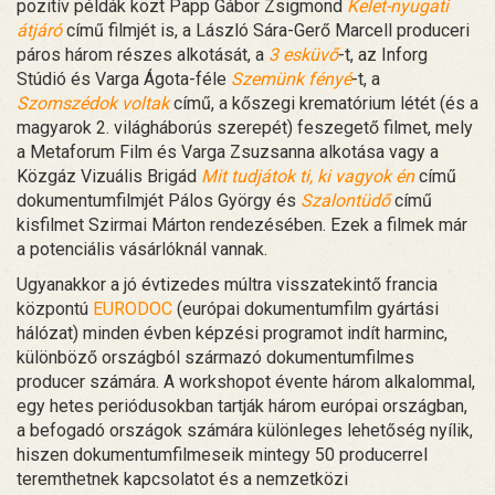
pozitív példák közt Papp Gábor Zsigmond
Kelet-nyugati
átjáró
című filmjét is, a László Sára-Gerő Marcell produceri
páros három részes alkotását, a
3 esküvő
-t, az Inforg
Stúdió és Varga Ágota-féle
Szemünk fényé
-t, a
Szomszédok voltak
című, a kőszegi krematórium létét (és a
magyarok 2. világháborús szerepét) feszegető filmet, mely
a Metaforum Film és Varga Zsuzsanna alkotása vagy a
Közgáz Vizuális Brigád
Mit tudjátok ti, ki vagyok én
című
dokumentumfilmjét Pálos György és
Szalontüdő
című
kisfilmet Szirmai Márton rendezésében. Ezek a filmek már
a potenciális vásárlóknál vannak.
Ugyanakkor a jó évtizedes múltra visszatekintő francia
központú
EURODOC
(európai dokumentumfilm gyártási
hálózat) minden évben képzési programot indít harminc,
különböző országból származó dokumentumfilmes
producer számára. A workshopot évente három alkalommal,
egy hetes periódusokban tartják három európai országban,
a befogadó országok számára különleges lehetőség nyílik,
hiszen dokumentumfilmeseik mintegy 50 producerrel
teremthetnek kapcsolatot és a nemzetközi