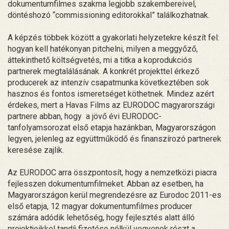
dokumentumfilmes szakma legjobb szakembereivel,
döntéshozó “commissioning editorokkal” találkozhatnak.
A képzés többek között a gyakorlati helyzetekre készít fel:
hogyan kell hatékonyan pitchelni, milyen a meggyőző,
áttekinthető költségvetés, mi a titka a koprodukciós
partnerek megtalálásának. A konkrét projekttel érkező
producerek az intenzív csapatmunka következtében sok
hasznos és fontos ismeretséget köthetnek. Mindez azért
érdekes, mert a Havas Films az EURODOC magyarországi
partnere abban, hogy a jövő évi EURODOC-
tanfolyamsorozat első etapja hazánkban, Magyarországon
legyen, jelenleg az együttműködő és finanszírozó partnerek
keresése zajlik.
Az EURODOC arra összpontosít, hogy a nemzetközi piacra
fejlesszen dokumentumfilmeket. Abban az esetben, ha
Magyarországon kerül megrendezésre az Eurodoc 2011-es
első etapja, 12 magyar dokumentumfilmes producer
számára adódik lehetőség, hogy fejlesztés alatt álló
projektjeikkel tandíj fizetése nélkül vegyenek részt a