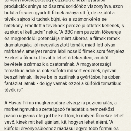
produkciók aránya az összműsoridőhöz viszonyítva, azon
belül a frissen gyártott filmek aránya stb.), de ez alól a
tévék sajnos ki tudnak bújni, és a számonkérés se
hatékony. Emellett a tévéknek persze jó ötletek kellenek, s
ezeket el kell „adni” nekik. "A BBC nem pusztán tőkeereje
és megrendelői potenciálja miatt sikeres: a filmek remek
dramaturgiája, jól megválasztott témáik miatt lett olyan
márkanév, amelyet rendre lebilincselő filmek sora fémjelez.
Ezeket a filmeket tovább lehet értékesíteni, amiből
bevétele származik a csatornának. A magyarországi
tematikus adók is sok külföldi műsort vesznek, nyilván
beszállnának, illetve be is szállnak a gyártásba, ha abban
fantáziát látnak - de így vannak ezzel a külföldi tematikus
tévék is."
A Havas Films megkeresésre elvégzi a pozicionálás, a
marketingmunka szerteágazó feladatát: a nemzetközi
piacon ugyanis elég jól be kell lőni, ki milyen filmekre lehet
vevő, kinek mit kell ajánlani, kit, hogyan lehet elérni. "A
külföldi érvényesüléshez ráadásul egyre több formai és