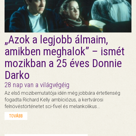
„Azok a legjobb álmaim,
amikben meghalok” – ismét
mozikban a 25 éves Donnie
Darko
28 nap van a világvégéig
Az első mozibemutatója idén még jobbára értetlenség
fogadta Richard Kelly ambíciózus, a kertvárosi
felnövéstörténetet sci-fivel és melankolikus…
TOVÁBB