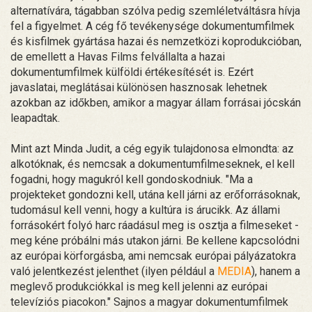
alternatívára, tágabban szólva pedig szemléletváltásra hívja
fel a figyelmet. A cég fő tevékenysége dokumentumfilmek
és kisfilmek gyártása hazai és nemzetközi koprodukcióban,
de emellett a Havas Films felvállalta a hazai
dokumentumfilmek külföldi értékesítését is. Ezért
javaslatai, meglátásai különösen hasznosak lehetnek
azokban az időkben, amikor a magyar állam forrásai jócskán
leapadtak.
Mint azt Minda Judit, a cég egyik tulajdonosa elmondta: az
alkotóknak, és nemcsak a dokumentumfilmeseknek, el kell
fogadni, hogy magukról kell gondoskodniuk. "Ma a
projekteket gondozni kell, utána kell járni az erőforrásoknak,
tudomásul kell venni, hogy a kultúra is árucikk. Az állami
forrásokért folyó harc ráadásul meg is osztja a filmeseket -
meg kéne próbálni más utakon járni. Be kellene kapcsolódni
az európai körforgásba, ami nemcsak európai pályázatokra
való jelentkezést jelenthet (ilyen például a
MEDIA
), hanem a
meglevő produkciókkal is meg kell jelenni az európai
televíziós piacokon." Sajnos a magyar dokumentumfilmek