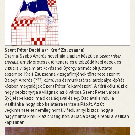
Szent Péter Daciája (r: Kreif Zsuzsanna)
Cserna-Szabó András novelllája alapján készült a
Szent Péter
Daciája
, amely groteszk története és a tobzódó képi gegek és
vizuális világa miatt Kovásznai György animációit juttatta
eszembe. Kreif Zsuzsanna vizsgafilmjének története szerint
Balogh András (???) kőműves és munkatársai autópálya-építés
közben megtalálják Szent Péter "alkatrészeit". A férfi célul tűzi ki,
hogy bebizonyítja a világnak, az ő városa Szent Péter városa.
Gyűjtésbe kezd, majd családjával és egy Daciával elindul a
Vatikánba, hogy jobb belátásra térítse a Pápát. Az út
végkimenetelét némileg homály fedi, annyi biztos, hogy a
nagymama kimúlik az országúton, a Dacia pedig elrepül a Vatikán
kapujában.