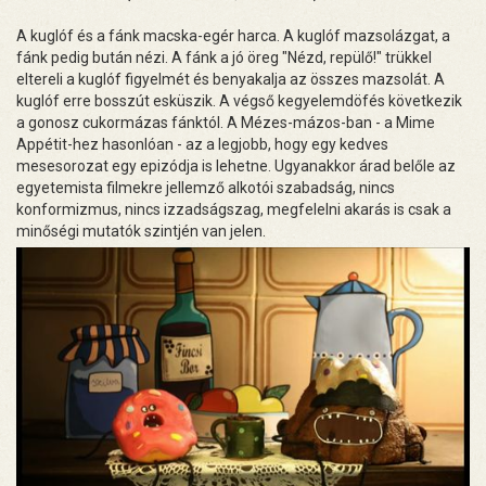
A kuglóf és a fánk macska-egér harca. A kuglóf mazsolázgat, a
fánk pedig bután nézi. A fánk a jó öreg "Nézd, repülő!" trükkel
eltereli a kuglóf figyelmét és benyakalja az összes mazsolát. A
kuglóf erre bosszút esküszik. A végső kegyelemdöfés következik
a gonosz cukormázas fánktól. A Mézes-mázos-ban - a Mime
Appétit-hez hasonlóan - az a legjobb, hogy egy kedves
mesesorozat egy epizódja is lehetne. Ugyanakkor árad belőle az
egyetemista filmekre jellemző alkotói szabadság, nincs
konformizmus, nincs izzadságszag, megfelelni akarás is csak a
minőségi mutatók szintjén van jelen.