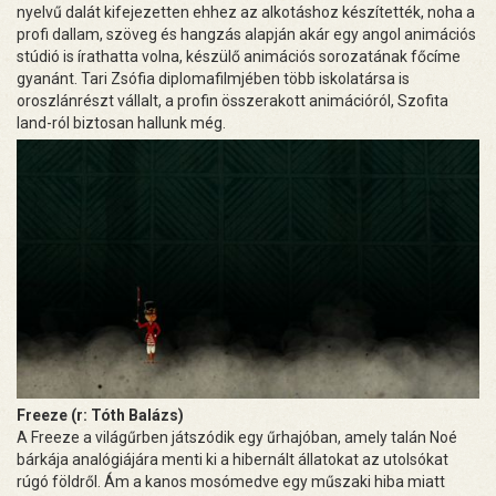
nyelvű dalát kifejezetten ehhez az alkotáshoz készítették, noha a
profi dallam, szöveg és hangzás alapján akár egy angol animációs
stúdió is írathatta volna, készülő animációs sorozatának főcíme
gyanánt. Tari Zsófia diplomafilmjében több iskolatársa is
oroszlánrészt vállalt, a profin összerakott animációról, Szofita
land-ról biztosan hallunk még.
Freeze (r: Tóth Balázs)
A Freeze a világűrben játszódik egy űrhajóban, amely talán Noé
bárkája analógiájára menti ki a hibernált állatokat az utolsókat
rúgó földről. Ám a kanos mosómedve egy műszaki hiba miatt