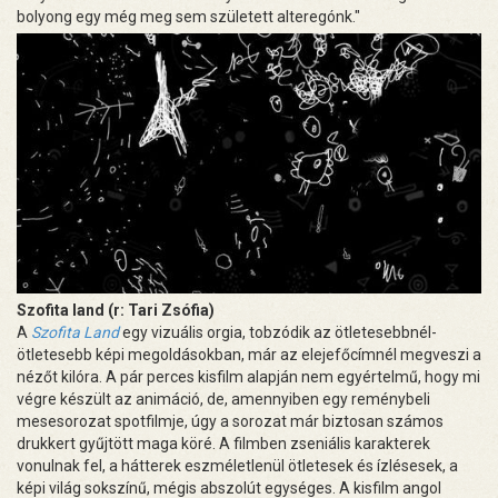
bolyong egy még meg sem született alteregónk."
Szofita land (r: Tari Zsófia)
A
Szofita Land
egy vizuális orgia, tobzódik az ötletesebbnél-
ötletesebb képi megoldásokban, már az elejefőcímnél megveszi a
nézőt kilóra. A pár perces kisfilm alapján nem egyértelmű, hogy mi
végre készült az animáció, de, amennyiben egy reménybeli
mesesorozat spotfilmje, úgy a sorozat már biztosan számos
drukkert gyűjtött maga köré. A filmben zseniális karakterek
vonulnak fel, a hátterek eszméletlenül ötletesek és ízlésesek, a
képi világ sokszínű, mégis abszolút egységes. A kisfilm angol