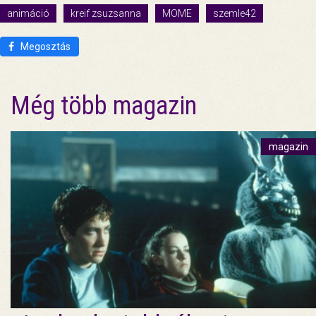
animáció
kreif zsuzsanna
MOME
szemle42
Megosztás
Még több magazin
magazin