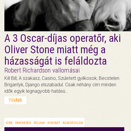
A 3 Oscar-díjas operatőr, aki
Oliver Stone miatt még a
házasságát is feláldozta
Robert Richardson vallomásai
Kill Bill, A szakasz, Casino, Született gyilkosok, Becstelen
Brigantyk, Django elszabadul. Csak néhány cím minden
idők egyik legnagyobb hatású…
TOVÁBB
STÁB
PARTNEREK
RÓLUNK
KONTAKT
ADATVÉDELEM