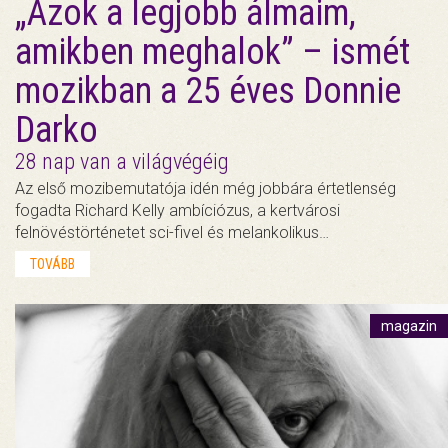
„Azok a legjobb álmaim,
amikben meghalok” – ismét
mozikban a 25 éves Donnie
Darko
28 nap van a világvégéig
Az első mozibemutatója idén még jobbára értetlenség
fogadta Richard Kelly ambíciózus, a kertvárosi
felnövéstörténetet sci-fivel és melankolikus…
TOVÁBB
magazin