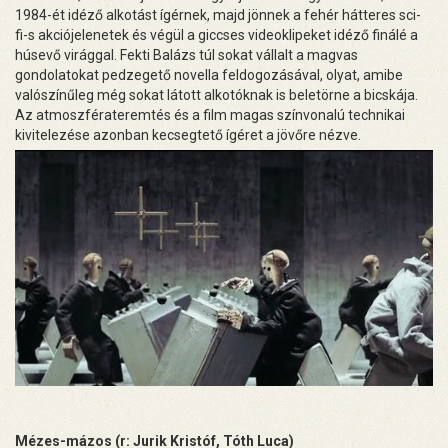
1984-ét idéző alkotást ígérnek, majd jönnek a fehér hátteres sci-
fi-s akciójelenetek és végül a giccses videoklipeket idéző finálé a
húsevő virággal. Fekti Balázs túl sokat vállalt a magvas
gondolatokat pedzegető novella feldogozásával, olyat, amibe
valószínűleg még sokat látott alkotóknak is beletörne a bicskája.
Az atmoszférateremtés és a film magas színvonalú technikai
kivitelezése azonban kecsegtető ígéret a jövőre nézve.
Mézes-mázos (r: Jurik Kristóf, Tóth Luca)