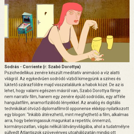
Sodrás - Corriente (r: Szabó Dorottya)
Pszichedellikus zenére készült meditatív animáció a víz alatti
világról. Az egykedvűen sodródó vízből kimegyünk a színes és
lüktető szárazföldre majd visszatalálunk a habok közé. De az is
lehet, hogy valami egészen másról van, Szabó Dorottya filmje
nem narratív film, hanem egy zenére épülő sodródás, egy afféle
hangulatfilm, anamorfizálódó lényekkel. Az analóg és digitális
technikákat ötvöző diplomafilmről opponense ekképp nyilatkozott
egy blogon: "Inkább átérezhető, mint megfejthető a film, alkalmas
arra, hogy beleringassuk magunkat a repetitív, önnemző,
kormányozatlan, vágás nélküli látványvilágába, ahol a tudatmélyre
süllyedt Atlantiszok szövevényes utcahálózatán mindig ott