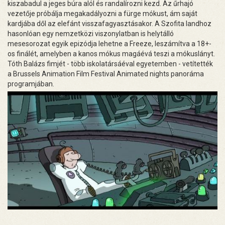
kiszabadul a jeges búra alól és randalírozni kezd. Az űrhajó
vezetője próbálja megakadályozni a fürge mókust, ám saját
kardjába dől az elefánt visszafagyasztásakor. A Szofita landhoz
hasonlóan egy nemzetközi viszonylatban is helytálló
mesesorozat egyik epizódja lehetne a Freeze, leszámítva a 18+-
os finálét, amelyben a kanos mókus magáévá teszi a mókuslányt.
Tóth Balázs fimjét - több iskolatársáéval egyetemben - vetítették
a Brussels Animation Film Festival Animated nights panoráma
programjában.