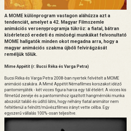
A MOME különprogram vastagon aláhúzza azt a
tendenciát, amelyet a 42. Magyar Filmszemle
animációs versenyprogramja tükröz: a fiatal, bátran
kísérletező eredeti és minőségi munkákat felvonultató
MOME hallgatók minden okot megadna arra, hogy a
magyar animációs szakma újbóli felvirágzását
reméljük tőlük.
Mime Appétit (r: Bucsi Réka és Varga Petra)
Bucsi Réka és Varga Petra 2008-ban nyertek felvételt a MOME
animáció szakára. A Mimé Appétit Némafilmes korszakot idéző
pantomimjáték - két vicces figura harca egy tál ételért. A vicces kis
filmetűd zenéje és a pantomimhoz igazított hangmérnöki munka
abszolút találó és üdítő látni, hogy néhány fiatal animátor nem
feltétlenül a felnőtt/művészfilmes irányt vette célba. Egy
egyszerű vállalás 100%-osan teljesítve.