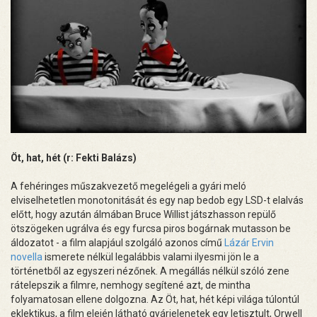
Öt, hat, hét (r: Fekti Balázs)
A fehéringes műszakvezető megelégeli a gyári meló
elviselhetetlen monotonitását és egy nap bedob egy LSD-t elalvás
előtt, hogy azután álmában Bruce Willist játszhasson repülő
ötszögeken ugrálva és egy furcsa piros bogárnak mutasson be
áldozatot - a film alapjául szolgáló azonos című
Lázár Ervin
novella
ismerete nélkül legalábbis valami ilyesmi jön le a
történetből az egyszeri nézőnek. A megállás nélkül szóló zene
rátelepszik a filmre, nemhogy segítené azt, de mintha
folyamatosan ellene dolgozna. Az Öt, hat, hét képi világa túlontúl
eklektikus, a film elején látható gyárjelenetek egy letisztult, Orwell