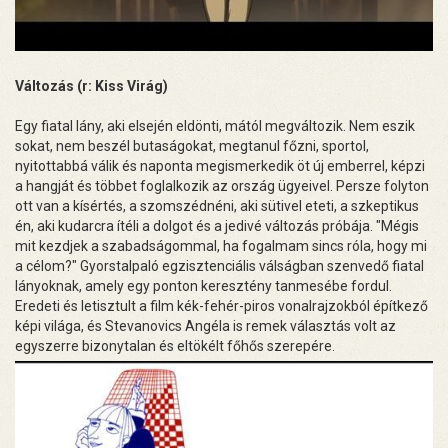
Változás (r: Kiss Virág)
Egy fiatal lány, aki elsején eldönti, mától megváltozik. Nem eszik
sokat, nem beszél butaságokat, megtanul főzni, sportol,
nyitottabbá válik és naponta megismerkedik öt új emberrel, képzi
a hangját és többet foglalkozik az ország ügyeivel. Persze folyton
ott van a kísértés, a szomszédnéni, aki sütivel eteti, a szkeptikus
én, aki kudarcra ítéli a dolgot és a jedivé változás próbája. "Mégis
mit kezdjek a szabadságommal, ha fogalmam sincs róla, hogy mi
a célom?" Gyorstalpaló egzisztenciális válságban szenvedő fiatal
lányoknak, amely egy ponton keresztény tanmesébe fordul.
Eredeti és letisztult a film kék-fehér-piros vonalrajzokból építkező
képi világa, és Stevanovics Angéla is remek választás volt az
egyszerre bizonytalan és eltökélt főhős szerepére.