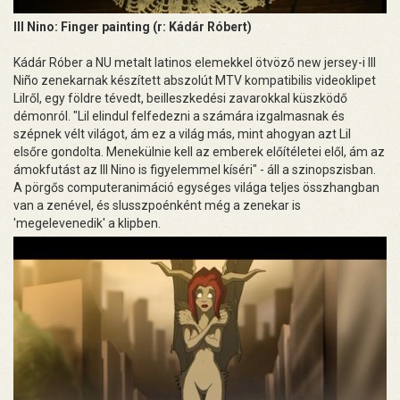
Ill Nino: Finger painting (r: Kádár Róbert)
Kádár Róber a NU metalt latinos elemekkel ötvöző new jersey-i Ill
Niño zenekarnak készített abszolút MTV kompatibilis videoklipet
Lilről, egy földre tévedt, beilleszkedési zavarokkal küszködő
démonról. "Lil elindul felfedezni a számára izgalmasnak és
szépnek vélt világot, ám ez a világ más, mint ahogyan azt Lil
elsőre gondolta. Menekülnie kell az emberek előítéletei elől, ám az
ámokfutást az Ill Nino is figyelemmel kíséri" - áll a szinopszisban.
A pörgős computeranimáció egységes világa teljes összhangban
van a zenével, és slusszpoénként még a zenekar is
'megelevenedik' a klipben.