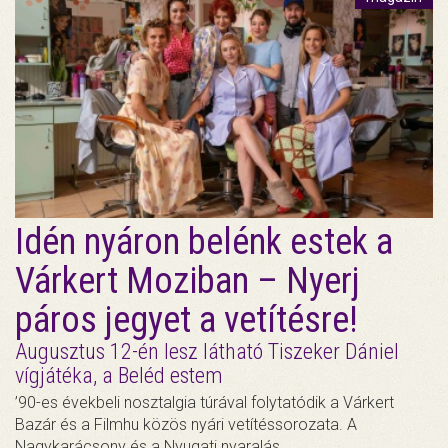
Idén nyáron belénk estek a
Várkert Moziban – Nyerj
páros jegyet a vetítésre!
Augusztus 12-én lesz látható Tiszeker Dániel
vígjátéka, a Beléd estem
’90-es évekbeli nosztalgia túrával folytatódik a Várkert
Bazár és a Filmhu közös nyári vetítéssorozata. A
Nagykarácsony és a Nyugati nyaralás…