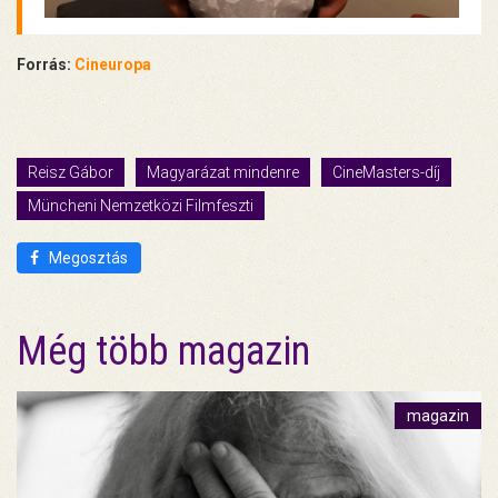
Forrás:
Cineuropa
Reisz Gábor
Magyarázat mindenre
CineMasters-díj
Müncheni Nemzetközi Filmfeszti
Megosztás
Még több magazin
magazin