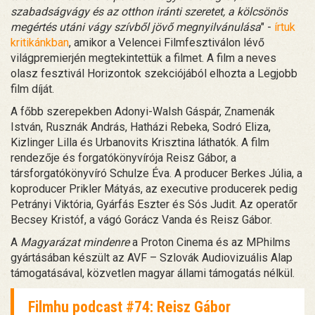
szabadságvágy és az otthon iránti szeretet, a kölcsönös
megértés utáni vágy szívből jövő megnyilvánulása
" -
írtuk
kritikánkban
, amikor a Velencei Filmfesztiválon lévő
világpremierjén megtekintettük a filmet. A film a neves
olasz fesztivál Horizontok szekciójából elhozta a Legjobb
film díját.
A főbb szerepekben Adonyi-Walsh Gáspár, Znamenák
István, Rusznák András, Hatházi Rebeka, Sodró Eliza,
Kizlinger Lilla és Urbanovits Krisztina láthatók. A film
rendezője és forgatókönyvírója Reisz Gábor, a
társforgatókönyvíró Schulze Éva. A producer Berkes Júlia, a
koproducer Prikler Mátyás, az executive producerek pedig
Petrányi Viktória, Gyárfás Eszter és Sós Judit. Az operatőr
Becsey Kristóf, a vágó Gorácz Vanda és Reisz Gábor.
A
Magyarázat mindenre
a Proton Cinema és az MPhilms
gyártásában készült az AVF – Szlovák Audiovizuális Alap
támogatásával, közvetlen magyar állami támogatás nélkül.
Filmhu podcast #74: Reisz Gábor