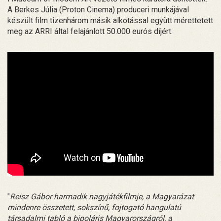
A Berkes Júlia (Proton Cinema) produceri munkájával
készült film tizenhárom másik alkotással együtt mérettetett
meg az ARRI által felajánlott 50.000 eurós díjért.
"
Reisz Gábor harmadik nagyjátékfilmje, a Magyarázat
mindenre összetett, sokszínű, fojtogató hangulatú
társadalmi tabló a bipoláris Magyarországról, a