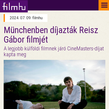
To
na
2024. 07. 09. filmhu
Münchenben díjazták Reisz
Gábor filmjét
A legjobb külföldi filmnek járó CineMasters-díjat
kapta meg