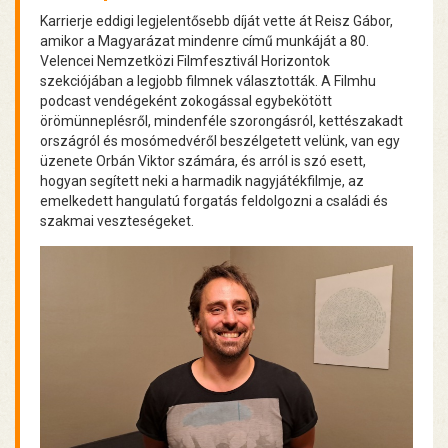
Karrierje eddigi legjelentősebb díját vette át Reisz Gábor,
amikor a Magyarázat mindenre című munkáját a 80.
Velencei Nemzetközi Filmfesztivál Horizontok
szekciójában a legjobb filmnek választották. A Filmhu
podcast vendégeként zokogással egybekötött
örömünneplésről, mindenféle szorongásról, kettészakadt
országról és mosómedvéről beszélgetett velünk, van egy
üzenete Orbán Viktor számára, és arról is szó esett,
hogyan segített neki a harmadik nagyjátékfilmje, az
emelkedett hangulatú forgatás feldolgozni a családi és
szakmai veszteségeket.