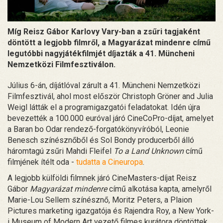
Míg Reisz Gábor Karlovy Vary-ban a zsűri tagjaként
döntött a legjobb filmről, a Magyarázat mindenre című
legutóbbi nagyjátékfilmjét díjazták a 41. Müncheni
Nemzetközi Filmfesztiválon.
Július 6-án, díjátlóval zárult a 41. Müncheni Nemzetközi
Filmfesztivál, ahol most először Christoph Gröner and Julia
Weigl látták el a programigazgatói feladatokat. Idén újra
bevezették a 100.000 euróval járó CineCoPro-díjat, amelyet
a Baran bo Odar rendező-forgatókönyvíróból, Leonie
Benesch színésznőből és Sol Bondy producerből álló
háromtagú zsűri Mahdi Fleifel
To a Land Unknown
című
filmjének ítélt oda -
tudatta a Cineuropa
.
A legjobb külföldi filmnek járó CineMasters-díjat Reisz
Gábor
Magyarázat mindenre
című alkotása kapta, amelyről
Marie-Lou Sellem színésznő, Moritz Peters, a Plaion
Pictures marketing igazgatója és Rajendra Roy, a New York-
i Museum of Modern Art vezető filmes kurátora döntöttek.