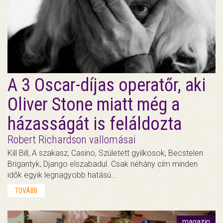
A 3 Oscar-díjas operatőr, aki
Oliver Stone miatt még a
házasságát is feláldozta
Robert Richardson vallomásai
Kill Bill, A szakasz, Casino, Született gyilkosok, Becstelen
Brigantyk, Django elszabadul. Csak néhány cím minden
idők egyik legnagyobb hatású…
TOVÁBB
magazin