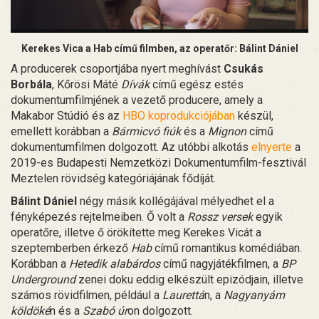
Kerekes Vica a Hab című filmben, az operatőr: Bálint Dániel
A producerek csoportjába nyert meghívást
Csukás
Borbála
, Kőrösi Máté
Dívák
című egész estés
dokumentumfilmjének a vezető producere, amely a
Makabor Stúdió és az
HBO koprodukciójában
készül,
emellett korábban a
Bármicvó fiúk
és a
Mignon
című
dokumentumfilmen dolgozott. Az utóbbi alkotás
elnyerte
a
2019-es Budapesti Nemzetközi Dokumentumfilm-fesztivál
Meztelen rövidség kategóriájának fődíját.
Bálint Dániel
négy másik kollégájával mélyedhet el a
fényképezés rejtelmeiben. Ő volt a
Rossz versek
egyik
operatőre, illetve ő örökítette meg Kerekes Vicát a
szeptemberben érkező
Hab
című romantikus komédiában.
Korábban a
Hetedik alabárdos
című nagyjátékfilmen, a
BP
Underground
zenei doku eddig elkészült epizódjain, illetve
számos rövidfilmen, például a
Laurettá
n, a
Nagyanyám
köldöké
n és a
Szabó úr
on dolgozott.