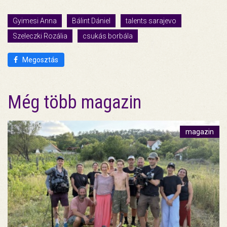
Gyimesi Anna
Bálint Dániel
talents sarajevo
Szeleczki Rozália
csukás borbála
Megosztás
Még több magazin
magazin