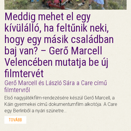
Meddig mehet el egy
kívülálló, ha feltűnik neki,
hogy egy másik családban
baj van? – Gerő Marcell
Velencében mutatja be új
filmtervét
Gerő Marcell és László Sára a Care című
filmtervről
Első nagyjátékfilm-rendezésére készül Gerő Marcell, a
Káin gyermekei című dokumentumfilm alkotója. A Care
egy Berlinből a nyári szünetre…
TOVÁBB