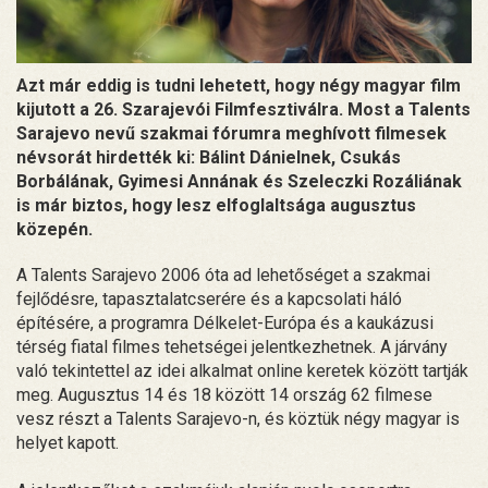
Azt már eddig is tudni lehetett, hogy négy magyar film
kijutott a 26. Szarajevói Filmfesztiválra. Most a Talents
Sarajevo nevű szakmai fórumra meghívott filmesek
névsorát hirdették ki: Bálint Dánielnek, Csukás
Borbálának, Gyimesi Annának és Szeleczki Rozáliának
is már biztos, hogy lesz elfoglaltsága augusztus
közepén.
A Talents Sarajevo 2006 óta ad lehetőséget a szakmai
fejlődésre, tapasztalatcserére és a kapcsolati háló
építésére, a programra Délkelet-Európa és a kaukázusi
térség fiatal filmes tehetségei jelentkezhetnek. A járvány
való tekintettel az idei alkalmat online keretek között tartják
meg. Augusztus 14 és 18 között 14 ország 62 filmese
vesz részt a Talents Sarajevo-n, és köztük négy magyar is
helyet kapott.