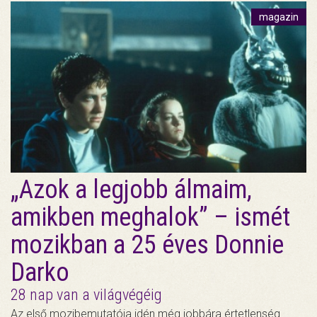
magazin
„Azok a legjobb álmaim,
amikben meghalok” – ismét
mozikban a 25 éves Donnie
Darko
28 nap van a világvégéig
Az első mozibemutatója idén még jobbára értetlenség