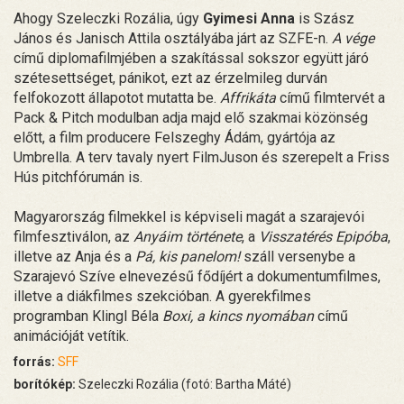
Ahogy Szeleczki Rozália, úgy
Gyimesi Anna
is Szász
János és Janisch Attila osztályába járt az SZFE-n.
A vége
című diplomafilmjében a szakítással sokszor együtt járó
szétesettséget, pánikot, ezt az érzelmileg durván
felfokozott állapotot mutatta be.
Affrikáta
című filmtervét a
Pack & Pitch modulban adja majd elő szakmai közönség
előtt, a film producere Felszeghy Ádám, gyártója az
Umbrella. A terv tavaly nyert FilmJuson és szerepelt a Friss
Hús pitchfórumán is.
Magyarország filmekkel is képviseli magát a szarajevói
filmfesztiválon, az
Anyáim története
, a
Visszatérés Epipóba
,
illetve az Anja és a
Pá, kis panelom!
száll versenybe a
Szarajevó Szíve elnevezésű fődíjért a dokumentumfilmes,
illetve a diákfilmes szekcióban. A gyerekfilmes
programban Klingl Béla
Boxi, a kincs nyomában
című
animációját vetítik.
forrás:
SFF
borítókép:
Szeleczki Rozália (fotó: Bartha Máté)