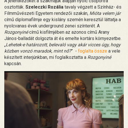
A jelentkezőket a szakmájuk alapján nyolc csoportra
osztották.
Szeleczki Rozália
tavaly végzett a Színház- és
Filmművészeti Egyetem rendezői szakán,
Mióta velem jár
című diplomafilmje egy kislány szemén keresztül láttatja a
nyolcvanas évek underground zenei színterét. A
Rozgonyiné
című kisfilmjében az azonos című Arany
János-balladát dolgozta át és emelte kortárs környezetbe.
„
Lehetek-e határozott, belevaló vagy akár vicces úgy, hogy
közben vonzó maradok, mint nő?
” -
foglalta össze
a vele
készített interjúnkban, mi foglalkoztatta a
Rozgonyiné
kapcsán.