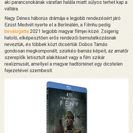
aki parancsnokának váratlan halála miatt súlyos terhet kap a
vállára.
Nagy Dénes háborús drámája a legjobb rendezésért járó
Ezüst Medvét nyerte el a Berlinálén, a Filmhu pedig
beválogatta
2021 legjobb magyar filmjei közé. Zsigerig
hatoló, elképesztően erős rendezői bemutatkozásnak
neveztük, és többek közt dicsértük Dobos Tamás
gondosan megkomponált, szürkés-barnás képeit, az amatőr
szereplők letisztult alakításait vagy a film szikár
realizmusát, amellyel a magyar hadtörténet egy dicstelen
fejezetével szembesít.