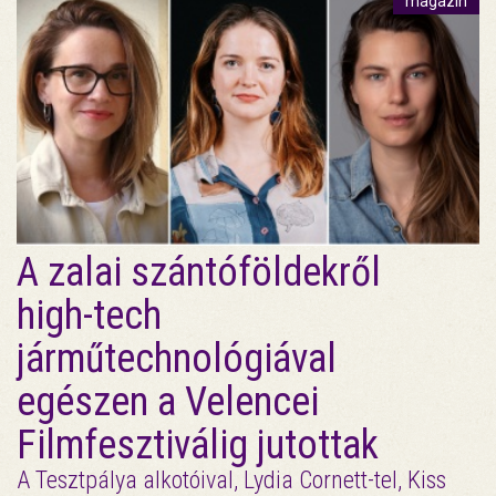
magazin
A zalai szántóföldekről
high-tech
járműtechnológiával
egészen a Velencei
Filmfesztiválig jutottak
A Tesztpálya alkotóival, Lydia Cornett-tel, Kiss