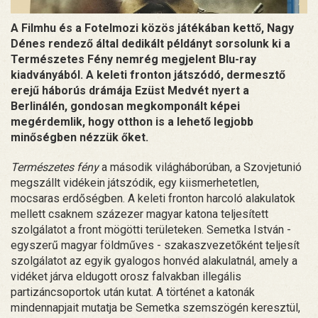
A Filmhu és a Fotelmozi közös játékában kettő, Nagy
Dénes rendező által dedikált példányt sorsolunk ki a
Természetes Fény nemrég megjelent Blu-ray
kiadványából. A keleti fronton játszódó, dermesztő
erejű háborús drámája Ezüst Medvét nyert a
Berlinálén, gondosan megkomponált képei
megérdemlik, hogy otthon is a lehető legjobb
minőségben nézzük őket.
Természetes fény
a második világháborúban, a Szovjetunió
megszállt vidékein játszódik, egy kiismerhetetlen,
mocsaras erdőségben. A keleti fronton harcoló alakulatok
mellett csaknem százezer magyar katona teljesített
szolgálatot a front mögötti területeken. Semetka István -
egyszerű magyar földműves - szakaszvezetőként teljesít
szolgálatot az egyik gyalogos honvéd alakulatnál, amely a
vidéket járva eldugott orosz falvakban illegális
partizáncsoportok után kutat. A történet a katonák
mindennapjait mutatja be Semetka szemszögén keresztül,