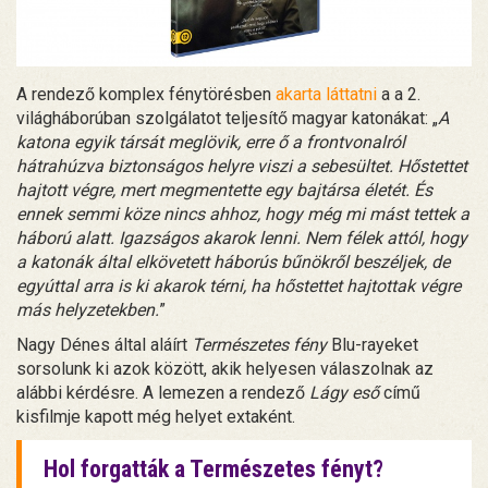
A rendező komplex fénytörésben
akarta láttatni
a a 2.
világháborúban szolgálatot teljesítő magyar katonákat: „
A
katona egyik társát meglövik, erre ő a frontvonalról
hátrahúzva biztonságos helyre viszi a sebesültet. Hőstettet
hajtott végre, mert megmentette egy bajtársa életét. És
ennek semmi köze nincs ahhoz, hogy még mi mást tettek a
háború alatt. Igazságos akarok lenni. Nem félek attól, hogy
a katonák által elkövetett háborús bűnökről beszéljek, de
egyúttal arra is ki akarok térni, ha hőstettet hajtottak végre
más helyzetekben.
”
Nagy Dénes által aláírt
Természetes fény
Blu-rayeket
sorsolunk ki azok között, akik helyesen válaszolnak az
alábbi kérdésre. A lemezen a rendező
Lágy eső
című
kisfilmje kapott még helyet extaként.
Hol forgatták a Természetes fényt?