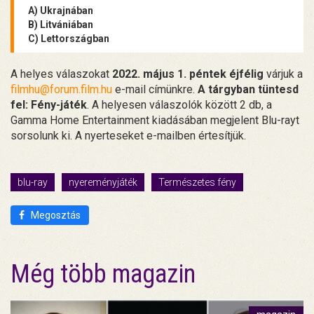
A) Ukrajnában
B) Litvániában
C) Lettországban
A helyes válaszokat
2022. május 1. péntek éjfélig
várjuk a
filmhu@forum.film.hu
e-mail címünkre.
A tárgyban tüntesd
fel: Fény-játék
. A helyesen válaszolók között 2 db, a
Gamma Home Entertainment kiadásában megjelent Blu-rayt
sorsolunk ki. A nyerteseket e-mailben értesítjük.
blu-ray
nyereményjáték
Természetes fény
Megosztás
Még több magazin