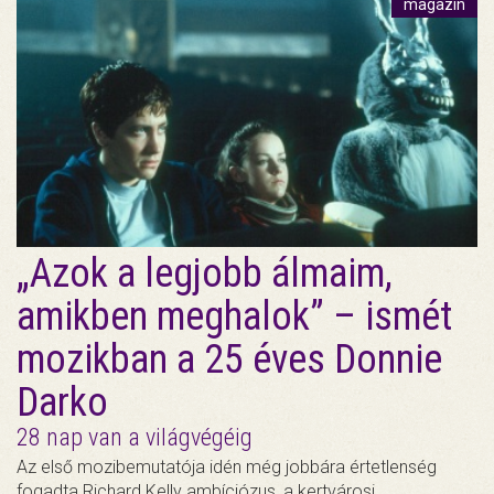
magazin
„Azok a legjobb álmaim,
amikben meghalok” – ismét
mozikban a 25 éves Donnie
Darko
28 nap van a világvégéig
Az első mozibemutatója idén még jobbára értetlenség
fogadta Richard Kelly ambíciózus, a kertvárosi