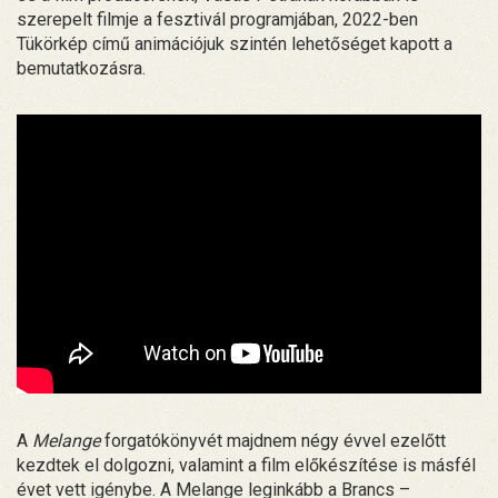
szerepelt filmje a fesztivál programjában, 2022-ben
Tükörkép című animációjuk szintén lehetőséget kapott a
bemutatkozásra.
A
Melange
forgatókönyvét majdnem négy évvel ezelőtt
kezdtek el dolgozni, valamint a film előkészítése is másfél
évet vett igénybe. A Melange leginkább a Brancs –