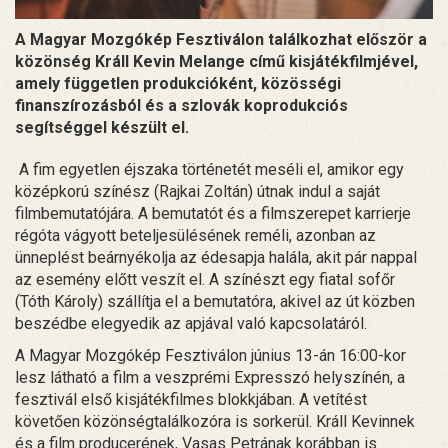
A Magyar Mozgókép Fesztiválon találkozhat először a
közönség Králl Kevin Melange című kisjátékfilmjével,
amely független produkcióként, közösségi
finanszírozásból és a szlovák koprodukciós
segítséggel készült el.
A fim egyetlen éjszaka történetét meséli el, amikor egy
középkorú színész (Rajkai Zoltán) útnak indul a saját
filmbemutatójára. A bemutatót és a filmszerepet karrierje
régóta vágyott beteljesülésének reméli, azonban az
ünneplést beárnyékolja az édesapja halála, akit pár nappal
az esemény előtt veszít el. A színészt egy fiatal sofőr
(Tóth Károly) szállítja el a bemutatóra, akivel az út közben
beszédbe elegyedik az apjával való kapcsolatáról.
A Magyar Mozgókép Fesztiválon június 13-án 16:00-kor
lesz látható a film a veszprémi Expresszó helyszínén, a
fesztivál első kisjátékfilmes blokkjában. A vetítést
követően közönségtalálkozóra is sorkerül. Králl Kevinnek
és a film producerének, Vasas Petrának korábban is