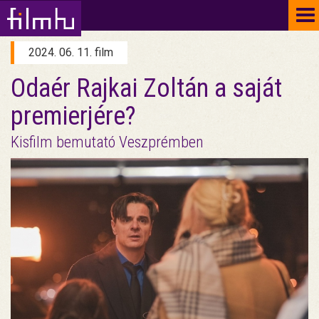
To
na
2024. 06. 11. film
Odaér Rajkai Zoltán a saját
premierjére?
Kisfilm bemutató Veszprémben