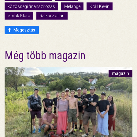
közösségi finanszirozás
Melange
Králl Kevin
Spilák Klára
Rajkai Zoltán
Megosztás
Még több magazin
magazin