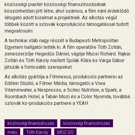
közösségi piactér közösségi finanszírozásának
köszönhetően jött létre, ahol számos, a film iránt érdeklődő
látogató adott bizalmat a projektnek. Az alkotás végül
többek között a szlovák koprodukciós támogatással tudott
megvalósulni.
A technikai stáb nagy részét a Budapesti Metropolitan
Egyetem hallgatói tették ki. A film operatőre Tóth Zoltán,
zeneszerzője Hegedűs Dániel, vágója Mucsi Richárd. Rajkai
Zoltán és Tóth Károly mellett Spilák Klára és Varga Gábor
játszák a fontosabb szerepeket.
Az alkotás gyártója a Filmnexus, produkciós partnerei az
Editinn Stúdió, a Filmer Média, támogatói a Viwa
Vitaminwater, a Nespresso, a Scitec Nutrition, a Spark, a
Roombach Hotel, a Tabán Mozi és a Color Nyomda, továbbá
szlovák ko-produkciós partnere a YEAH.
közösségi finanszírozás
közösségi finanszirozas
metu
Tóth Károly
MOZ.GO