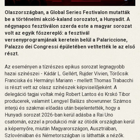
Olaszországban, a Global Series Festivalon mutatták
be a történelmi akció-kaland sorozatot, a Hunyadit. A
négynapos fesztiválon szerda este a magyar sorozat
volt az egyik főszereplő: a fesztivál
versenyprogramjának keretein belül a Palariccione,
Palazzo dei Congressi épületében vetítették le az első
részt.
Az eseményen a tízrészes epikus sorozat legnagyobb
hazai színészei - Kádár L. Gellért, Rujder Vivien, Törőcsik
Franciska és Hermányi Mariann - mellett Thomas Trabacchi
is részt vett az olasz színészek képviselőjeként. A
delegáció tagjai voltak még Robert Lantos és Krskó Tibor
producerek, valamint Lengyel Balázs showrunner. Számos
interjú és szakmai előadás után bejelentették, hogy a
Hunyadi sorozat 2026-ban kerül adásba a Rai Uno
csatornán, ezzel a produkció már az ötödik országban kerül
a képernyőre, miután Magyarországon, Ausztriában,
Szlovéniában és Németországban is láthatták a nézők.