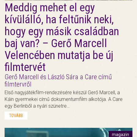
Meddig mehet el egy
kívülálló, ha feltűnik neki,
hogy egy másik családban
baj van? – Gerő Marcell
Velencében mutatja be új
filmtervét
Gerő Marcell és László Sára a Care című
filmtervről
Első nagyjátékfilm-rendezésére készül Gerő Marcell, a
Káin gyermekei című dokumentumfilm alkotója. A Care
egy Berlinből a nyári szünetre…
TOVÁBB
magazin