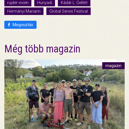
rujder vivien
Hunyadi
Kádár L. Gellért
Hermányi Mariann
Global Series Festival
Megosztás
Még több magazin
magazin