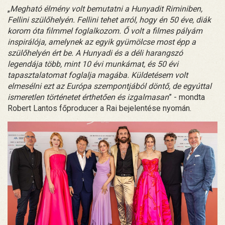
„
Megható élmény volt bemutatni a Hunyadit Riminiben,
Fellini szülőhelyén. Fellini tehet arról, hogy én 50 éve, diák
korom óta filmmel foglalkozom. Ő volt a filmes pályám
inspirálója, amelynek az egyik gyümölcse most épp a
szülőhelyén ért be. A Hunyadi és a déli harangszó
legendája több, mint 10 évi munkámat, és 50 évi
tapasztalatomat foglalja magába. Küldetésem volt
elmesélni ezt az Európa szempontjából döntő, de egyúttal
ismeretlen történetet érthetően és izgalmasan
” - mondta
Robert Lantos főproducer a Rai bejelentése nyomán.