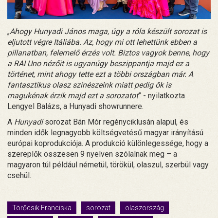
„
Ahogy Hunyadi János maga, úgy a róla készült sorozat is
eljutott végre Itáliába. Az, hogy mi ott lehettünk ebben a
pillanatban, felemelő érzés volt. Biztos vagyok benne, hogy
a RAI Uno nézőit is ugyanúgy beszippantja majd ez a
történet, mint ahogy tette ezt a többi országban már. A
fantasztikus olasz színészeink miatt pedig ők is
magukénak érzik majd ezt a sorozatot
” - nyilatkozta
Lengyel Balázs, a Hunyadi showrunnere.
A
Hunyadi
sorozat Bán Mór regényciklusán alapul, és
minden idők legnagyobb költségvetésű magyar irányítású
európai koprodukciója. A produkció különlegessége, hogy a
szereplők összesen 9 nyelven szólalnak meg – a
magyaron túl például németül, törökül, olaszul, szerbül vagy
csehül.
Törőcsik Franciska
sorozat
olaszország