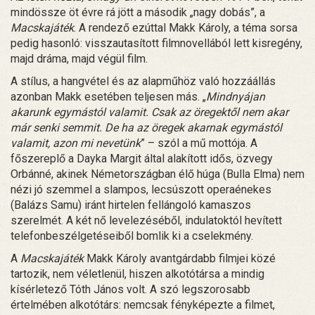
mindössze öt évre rá jött a második „nagy dobás”, a
Macskajáték
. A rendező ezúttal Makk Károly, a téma sorsa
pedig hasonló: visszautasított filmnovellából lett kisregény,
majd dráma, majd végül film.
A stílus, a hangvétel és az alapműhöz való hozzáállás
azonban Makk esetében teljesen más. „
Mindnyájan
akarunk egymástól valamit. Csak az öregektől nem akar
már senki semmit. De ha az öregek akarnak egymástól
valamit, azon mi nevetünk
” – szól a mű mottója. A
főszereplő a Dayka Margit által alakított idős, özvegy
Orbánné, akinek Németországban élő húga (Bulla Elma) nem
nézi jó szemmel a slampos, lecsúszott operaénekes
(Balázs Samu) iránt hirtelen fellángoló kamaszos
szerelmét. A két nő levelezéséből, indulatoktól hevített
telefonbeszélgetéseiből bomlik ki a cselekmény.
A
Macskajáték
Makk Károly avantgárdabb filmjei közé
tartozik, nem véletlenül, hiszen alkotótársa a mindig
kísérletező Tóth János volt. A szó legszorosabb
értelmében alkotótárs: nemcsak fényképezte a filmet,