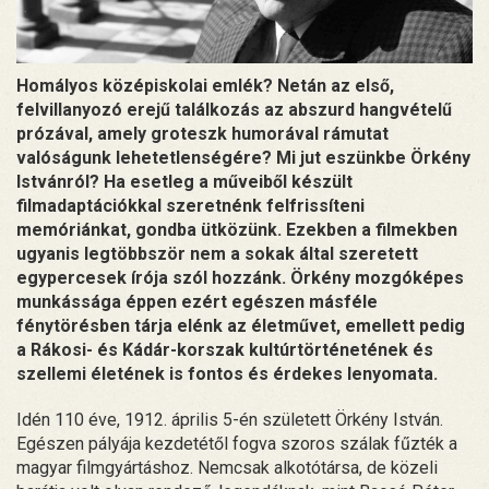
Homályos középiskolai emlék? Netán az első,
felvillanyozó erejű találkozás az abszurd hangvételű
prózával, amely groteszk humorával rámutat
valóságunk lehetetlenségére? Mi jut eszünkbe Örkény
Istvánról? Ha esetleg a műveiből készült
filmadaptációkkal szeretnénk felfrissíteni
memóriánkat, gondba ütközünk. Ezekben a filmekben
ugyanis legtöbbször nem a sokak által szeretett
egypercesek írója szól hozzánk. Örkény mozgóképes
munkássága éppen ezért egészen másféle
fénytörésben tárja elénk az életművet, emellett pedig
a Rákosi- és Kádár-korszak kultúrtörténetének és
szellemi életének is fontos és érdekes lenyomata.
Idén 110 éve, 1912. április 5-én született Örkény István.
Egészen pályája kezdetétől fogva szoros szálak fűzték a
magyar filmgyártáshoz. Nemcsak alkotótársa, de közeli