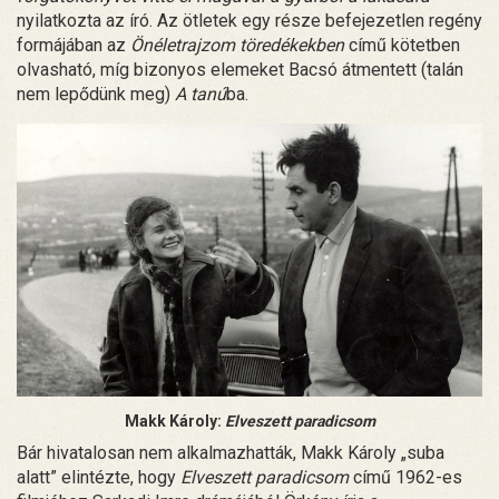
nyilatkozta az író. Az ötletek egy része befejezetlen regény
formájában az
Önéletrajzom töredékekben
című kötetben
olvasható, míg bizonyos elemeket Bacsó átmentett (talán
nem lepődünk meg)
A tanú
ba.
Makk Károly:
Elveszett paradicsom
Bár hivatalosan nem alkalmazhatták, Makk Károly „suba
alatt” elintézte, hogy
Elveszett paradicsom
című 1962-es