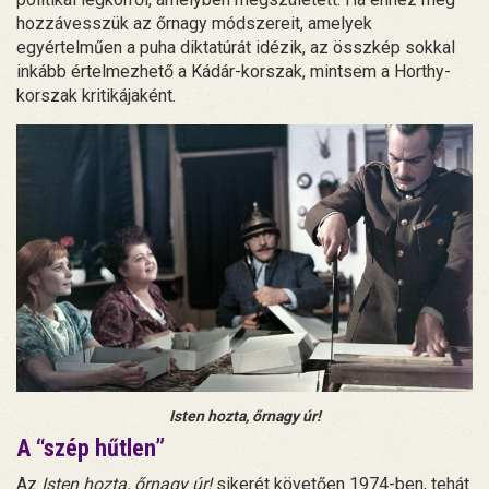
hozzávesszük az őrnagy módszereit, amelyek
egyértelműen a puha diktatúrát idézik, az összkép sokkal
inkább értelmezhető a Kádár-korszak, mintsem a Horthy-
korszak kritikájaként.
Isten hozta, őrnagy úr!
A “szép hűtlen”
Az
Isten hozta, őrnagy úr!
sikerét követően 1974-ben, tehát