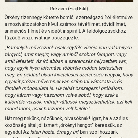
Rekviem (Frajt Edit)
Örkény tizennégy kötetre bomló, szerteágazó írói életműve
a moziváltozatokon kívül számos tévéfilmet, rövidfilmet,
animációs filmet és videót inspirált. A feldolgozásokhoz
fűződő viszonyát így összegezte:
„
Bármelyik művésznek csak egyféle víziója van valamilyen
tárgyról, amit megírt, vagy amiből szobrot faragott, vagy
amit lefestett. Az író abban a szerencsés helyzetben van,
hogy egyik ilyen látomása többféle módon testesülhet
meg. Én például olyan kivételesen szerencsés vagyok, hogy
egy-két prózai művemnek van színpadi változata is és
filmbeli módosulata is. Ha tehát összegezni próbálom,
hogy károm vagy hasznom volt-e abból, hogy ezek a
különféle verziók, műfaji váltások megszülethettek, azt kell
mondanom, csak hasznom volt belőle.
”
Hát még nekünk, nézőknek, olvasóknak! Igaz, ha a széles
közönség által jól ismert „örkényi hangot” keressük, az
egyedül Az
Isten hozta, őrnagy úr!
-ban szól hozzánk