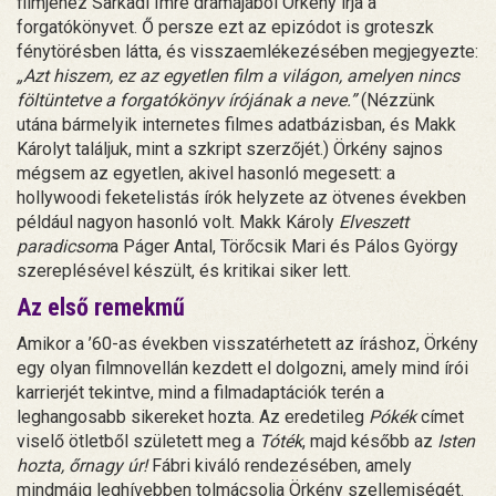
filmjéhez Sarkadi Imre drámájából Örkény írja a
forgatókönyvet. Ő persze ezt az epizódot is groteszk
fénytörésben látta, és visszaemlékezésében megjegyezte:
„Azt hiszem, ez az egyetlen film a világon, amelyen nincs
föltüntetve a forgatókönyv írójának a neve.”
(Nézzünk
utána bármelyik internetes filmes adatbázisban, és Makk
Károlyt találjuk, mint a szkript szerzőjét.) Örkény sajnos
mégsem az egyetlen, akivel hasonló megesett: a
hollywoodi feketelistás írók helyzete az ötvenes években
például nagyon hasonló volt. Makk Károly
Elveszett
paradicsom
a Páger Antal, Törőcsik Mari és Pálos György
szereplésével készült, és kritikai siker lett.
Az első remekmű
Amikor a ’60-as években visszatérhetett az íráshoz, Örkény
egy olyan filmnovellán kezdett el dolgozni, amely mind írói
karrierjét tekintve, mind a filmadaptációk terén a
leghangosabb sikereket hozta. Az eredetileg
Pókék
címet
viselő ötletből született meg a
Tóték
, majd később az
Isten
hozta, őrnagy úr!
Fábri kiváló rendezésében, amely
mindmáig leghívebben tolmácsolja Örkény szellemiségét.