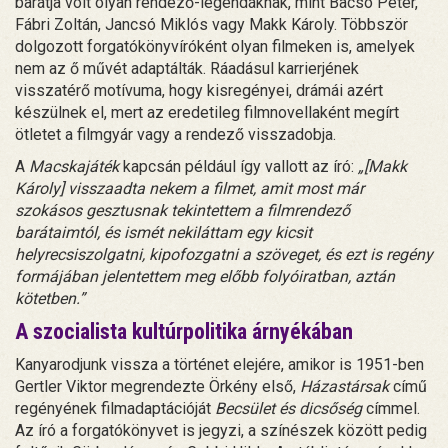
barátja volt olyan rendező-legendáknak, mint Bacsó Péter,
Fábri Zoltán, Jancsó Miklós vagy Makk Károly. Többször
dolgozott forgatókönyvíróként olyan filmeken is, amelyek
nem az ő művét adaptálták. Ráadásul karrierjének
visszatérő motívuma, hogy kisregényei, drámái azért
készülnek el, mert az eredetileg filmnovellaként megírt
ötletet a filmgyár vagy a rendező visszadobja.
A
Macskajáték
kapcsán például így vallott az író:
„[Makk
Károly] visszaadta nekem a filmet, amit most már
szokásos gesztusnak tekintettem a filmrendező
barátaimtól, és ismét nekiláttam egy kicsit
helyrecsiszolgatni, kipofozgatni a szöveget, és ezt is regény
formájában jelentettem meg előbb folyóiratban, aztán
kötetben.”
A szocialista kultúrpolitika árnyékában
Kanyarodjunk vissza a történet elejére, amikor is 1951-ben
Gertler Viktor megrendezte Örkény első,
Házastársak
című
regényének filmadaptációját
Becsület és dicsőség
címmel.
Az író a forgatókönyvet is jegyzi, a színészek között pedig