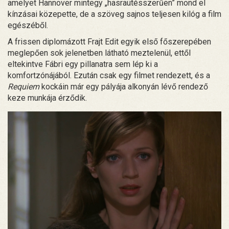
amelyet Hannover mintegy „hasraütésszerűen” mond el
kínzásai közepette, de a szöveg sajnos teljesen kilóg a film
egészéből.
A frissen diplomázott Frajt Edit egyik első főszerepében
meglepően sok jelenetben látható meztelenül, ettől
eltekintve Fábri egy pillanatra sem lép ki a
komfortzónájából. Ezután csak egy filmet rendezett, és a
Requiem
kockáin már egy pályája alkonyán lévő rendező
keze munkája érződik.