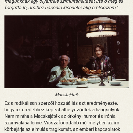
magunknak egy olyanféle szimultaneitását írta ő meg és
forgatta le, amihez hasonló kísérletre alig emlékszem.
”
Macskajáték
Ez a radikálisan szerzői hozzáállás azt eredményezte,
hogy az eredetihez képest áthelyeződtek a hangsúlyok.
Nem mintha a Macskajáték az örkényi humor és irónia
szárnyalása lenne. Visszafogottabb mű, melyben az író
körbejárja az elmúlás tragikumát, az emberi kapcsolatok