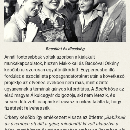
Becsület és dicsőség
Annál fontosabbak voltak azonban a kialakult
munkakapcsolatok, hiszen Makk-kal és Bacsóval Örkény
később is szorosan együttműködött. Egypercesbe illő
fordulat: a szocialista propagandatörténet után a következő
projektje az ötvenes években nem más, mint szinte
ugyanennek a témának gúnyos kifordítása. A
Babik
hőse az
első magyar Álkulcsgyár dolgozója, aki nem létezik, és
sosem létezett, csupán két ravasz munkás találta ki, hogy
fizetését felvehessék.
Örkény később így emlékezett vissza az ötletre:
„Babiknak
az üzemben ott állt a gépe, mindenütt ki volt akasztva a