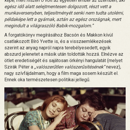
képe, mert hiszen ő volt az egyetlen ember az üzemben, aki
egész idő alatt selejtmentesen dolgozott, részt vett a
munkaversenyben, teljesítményét senki nem tudta utolérni,
példaképe lett a gyárnak, aztán az egész országnak, mert
megindult a világraszóló Babik-mozgalom.”
A forgatókönyv megírásához Bacsón és Makkon kívül
csatlakozott Bíró Yvette is, és a visszaemlékezések
szerint az anyag napról napra terebélyesedett, egyik
abszurd jelenetet a másik után toldották hozzá. Elnézve az
ötlet eredetiségét és sajátosan örkényi hangulatát (melyet
Szirák Péter a
„valószerűtlen valószerűsítésének”
nevez),
nagy szívfájdalmam, hogy a film maga sosem készült el.
Ennek oka természetesen politikai jellegű.