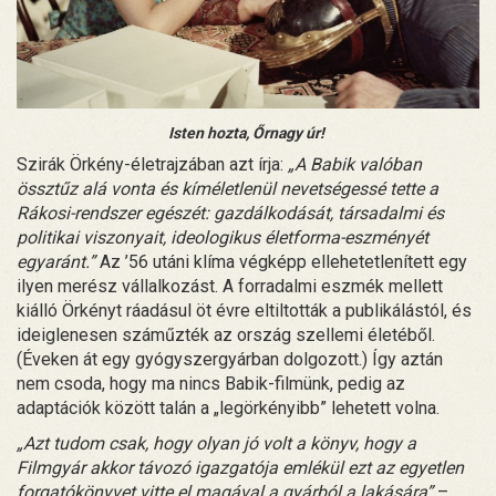
Isten hozta, Őrnagy úr!
Szirák Örkény-életrajzában azt írja:
„A Babik valóban
össztűz alá vonta és kíméletlenül nevetségessé tette a
Rákosi-rendszer egészét: gazdálkodását, társadalmi és
politikai viszonyait, ideologikus életforma-eszményét
egyaránt.”
Az ’56 utáni klíma végképp ellehetetlenített egy
ilyen merész vállalkozást. A forradalmi eszmék mellett
kiálló Örkényt ráadásul öt évre eltiltották a publikálástól, és
ideiglenesen száműzték az ország szellemi életéből.
(Éveken át egy gyógyszergyárban dolgozott.) Így aztán
nem csoda, hogy ma nincs Babik-filmünk, pedig az
adaptációk között talán a „legörkényibb” lehetett volna.
„Azt tudom csak, hogy olyan jó volt a könyv, hogy a
Filmgyár akkor távozó igazgatója emlékül ezt az egyetlen
forgatókönyvet vitte el magával a gyárból a lakására”
–