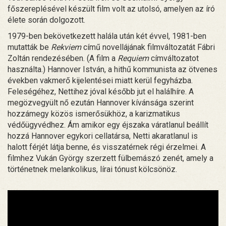
főszereplésével készült film volt az utolsó, amelyen az író
élete során dolgozott.
1979-ben bekövetkezett halála után két évvel, 1981-ben
mutatták be
Rekviem
című novellájának filmváltozatát Fábri
Zoltán rendezésében. (A film a
Requiem
címváltozatot
használta.) Hannover István, a hithű kommunista az ötvenes
években vakmerő kijelentései miatt kerül fegyházba.
Feleségéhez, Nettihez jóval később jut el halálhíre. A
megözvegyült nő ezután Hannover kívánsága szerint
hozzámegy közös ismerősükhöz, a karizmatikus
védőügyvédhez. Ám amikor egy éjszaka váratlanul beállít
hozzá Hannover egykori cellatársa, Netti akaratlanul is
halott férjét látja benne, és visszatérnek régi érzelmei. A
filmhez Vukán György szerzett fülbemászó zenét, amely a
történetnek melankolikus, lírai tónust kölcsönöz.