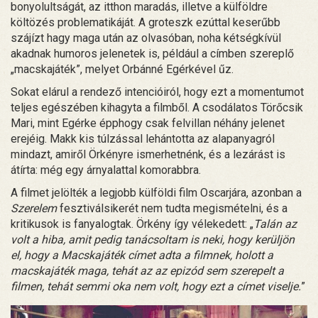
bonyolultságát, az itthon maradás, illetve a külföldre
költözés problematikáját. A groteszk ezúttal keserűbb
szájízt hagy maga után az olvasóban, noha kétségkívül
akadnak humoros jelenetek is, például a címben szereplő
„macskajáték”, melyet Orbánné Egérkével űz.
Sokat elárul a rendező intencióiról, hogy ezt a momentumot
teljes egészében kihagyta a filmből. A csodálatos Törőcsik
Mari, mint Egérke épphogy csak felvillan néhány jelenet
erejéig. Makk kis túlzással lehántotta az alapanyagról
mindazt, amiről Örkényre ismerhetnénk, és a lezárást is
átírta: még egy árnyalattal komorabbra.
A filmet jelölték a legjobb külföldi film Oscarjára, azonban a
Szerelem
fesztiválsikerét nem tudta megismételni, és a
kritikusok is fanyalogtak. Örkény így vélekedett: „
Talán az
volt a hiba, amit pedig tanácsoltam is neki, hogy kerüljön
el, hogy a Macskajáték címet adta a filmnek, holott a
macskajáték maga, tehát az az epizód sem szerepelt a
filmen, tehát semmi oka nem volt, hogy ezt a címet viselje.
”