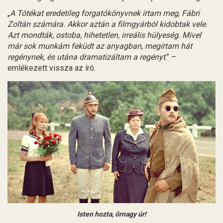
„
A Tótékat eredetileg forgatókönyvnek írtam meg, Fábri
Zoltán számára. Akkor aztán a filmgyárból kidobtak vele.
Azt mondták, ostoba, hihetetlen, irreális hülyeség. Mivel
már sok munkám feküdt az anyagban, megírtam hát
regénynek, és utána dramatizáltam a regényt
.” –
emlékezett vissza az író.
Isten hozta, őrnagy úr!