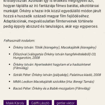
kristálytisztán. Azonban így is érdekes megfigyelni azt,
hogyan táplálta az író fantáziája filmes barátai, alkotótársai
munkáját. Örkény a hazai írók közül egyedülálló módon járult
hozzá a huszadik századi magyar film fejlődéséhez.
Adaptációinak, megvalósulatlan filmterveinek története
pedig éppoly abszurd és tanulságos, akár egy egyperces.
Felhasznált irodalom:
Örkény István: Tóték (kisregény), Macskajáték (kisregény)
Élőszóval (válogatás Örkény István hangfelvételeiből) CD,
Hungaroton, 2008
Örkény István: Nyertesként hagytam el a hadszínteret
(Filmvilág)
Szirák Péter: Örkény István (pályakép), Palatinus kiadó, 2008
MMA Lexikon Macskajáték szócikke (írta: Beregi Tamás)
Bacsó Péter: Örkény és a Babik-mozgalom (Filmvilág)
Makk Károly
Gálffi László
gertler viktor