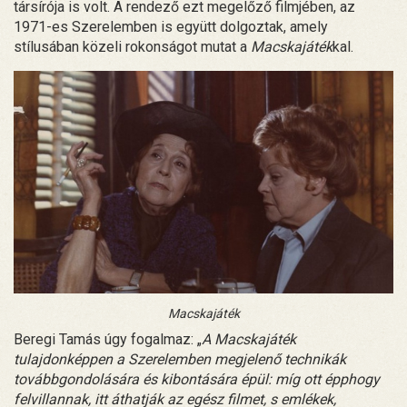
társírója is volt. A rendező ezt megelőző filmjében, az
1971-es Szerelemben is együtt dolgoztak, amely
stílusában közeli rokonságot mutat a
Macskajáték
kal.
Macskajáték
Beregi Tamás úgy fogalmaz: „
A Macskajáték
tulajdonképpen a Szerelemben megjelenő technikák
továbbgondolására és kibontására épül: míg ott épphogy
felvillannak, itt áthatják az egész filmet, s emlékek,