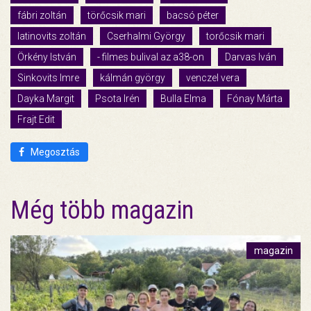
fábri zoltán
törőcsik mari
bacsó péter
latinovits zoltán
Cserhalmi György
torőcsik mari
Örkény István
- filmes bulival az a38-on
Darvas Iván
Sinkovits Imre
kálmán györgy
venczel vera
Dayka Margit
Psota Irén
Bulla Elma
Fónay Márta
Frajt Edit
Megosztás
Még több magazin
magazin