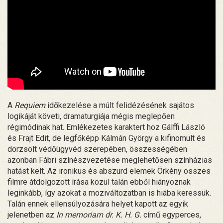
A
Requiem
időkezelése a múlt felidézésének sajátos
logikáját követi, dramaturgiája mégis meglepően
régimódinak hat. Emlékezetes karaktert hoz Gálffi László
és Frajt Edit, de legfőképp Kálmán György a kifinomult és
dörzsölt védőügyvéd szerepében, összességében
azonban Fábri színészvezetése meglehetősen színházias
hatást kelt. Az ironikus és abszurd elemek Örkény összes
filmre átdolgozott írása közül talán ebből hiányoznak
leginkább, így azokat a moziváltozatban is hiába keressük.
Talán ennek ellensúlyozására helyet kapott az egyik
jelenetben az
In memoriam dr. K. H. G.
című egyperces,