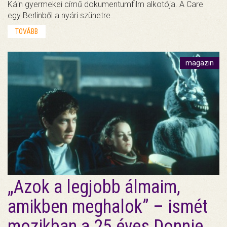
Káin gyermekei című dokumentumfilm alkotója. A Care
egy Berlinből a nyári szünetre…
TOVÁBB
magazin
„Azok a legjobb álmaim,
amikben meghalok” – ismét
mozikban a 25 éves Donnie