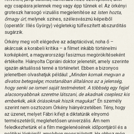
egy csapásra jelennek meg vagy épp tűnnek el. Az örkényi
groteszk harsogó vizuális megjelenítése az
Isten hozta,
őrnagy úr!
, melynek színes, szélesvásznú képeiből
(operatőr: Illés György) végletekig túlfeszített abszurditás
sugárzik.
Örkény meg volt elégedve az adaptációval, noha ő –
akárcsak a korabeli kritika – a filmet inkább történelmi
korképként, a magyarországi fasizmus megörökítéseként
értékelte. Hiányolta Cipriáni doktor jelenetét, amely szerinte
igazán aktuálissá tenné a történetet. Ebben a bizonyos
jelenetben olvashatjuk például: „
Minden kornak megvan a
divatos betegsége; mostanában általános az a jelenség,
hogy senki se ismeri saját testméreteit. A többség egy fejjel
alacsonyabbnak szeretne látszani, de akadnak cseplesz kis
emberkék, akik óriásoknak hiszik magukat
.” Én személy
szerint nem osztozom Örkény hiányérzetében. Tény, hogy
az üzenet, melyet Fábri kifejt a diktatúrák elnyomó
természetéről, meglehetősen univerzális. Ám nem
feledkezhetünk el a film megjelenésének időpontjáról és a
politikai légkörről, amelyben megszületett. Ha ehhez még