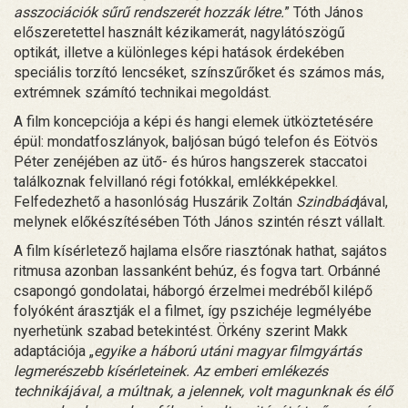
asszociációk sűrű rendszerét hozzák létre.
” Tóth János
előszeretettel használt kézikamerát, nagylátószögű
optikát, illetve a különleges képi hatások érdekében
speciális torzító lencséket, színszűrőket és számos más,
extrémnek számító technikai megoldást.
A film koncepciója a képi és hangi elemek ütköztetésére
épül: mondatfoszlányok, baljósan búgó telefon és Eötvös
Péter zenéjében az ütő- és húros hangszerek staccatoi
találkoznak felvillanó régi fotókkal, emlékképekkel.
Felfedezhető a hasonlóság Huszárik Zoltán
Szindbád
jával,
melynek előkészítésében Tóth János szintén részt vállalt.
A film kísérletező hajlama elsőre riasztónak hathat, sajátos
ritmusa azonban lassanként behúz, és fogva tart. Orbánné
csapongó gondolatai, háborgó érzelmei medréből kilépő
folyóként árasztják el a filmet, így pszichéje legmélyébe
nyerhetünk szabad betekintést. Örkény szerint Makk
adaptációja „
egyike a háború utáni magyar filmgyártás
legmerészebb kísérleteinek. Az emberi emlékezés
technikájával, a múltnak, a jelennek, volt magunknak és élő