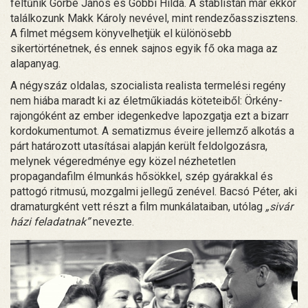
feltűnik Görbe János és Gobbi Hilda. A stáblistán már ekkor
találkozunk Makk Károly nevével, mint rendezőasszisztens.
A filmet mégsem könyvelhetjük el különösebb
sikertörténetnek, és ennek sajnos egyik fő oka maga az
alapanyag.
A négyszáz oldalas, szocialista realista termelési regény
nem hiába maradt ki az életműkiadás köteteiből: Örkény-
rajongóként az ember idegenkedve lapozgatja ezt a bizarr
kordokumentumot. A sematizmus éveire jellemző alkotás a
párt határozott utasításai alapján került feldolgozásra,
melynek végeredménye egy közel nézhetetlen
propagandafilm élmunkás hősökkel, szép gyárakkal és
pattogó ritmusú, mozgalmi jellegű zenével. Bacsó Péter, aki
dramaturgként vett részt a film munkálataiban, utólag
„sivár
házi feladatnak”
nevezte.