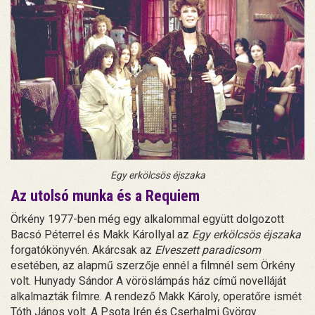
Egy erkölcsös éjszaka
Az utolsó munka és a Requiem
Örkény 1977-ben még egy alkalommal együtt dolgozott
Bacsó Péterrel és Makk Károllyal az
Egy erkölcsös éjszaka
forgatókönyvén. Akárcsak az
Elveszett paradicsom
esetében, az alapmű szerzője ennél a filmnél sem Örkény
volt. Hunyady Sándor A vöröslámpás ház című novelláját
alkalmazták filmre. A rendező Makk Károly, operatőre ismét
Tóth János volt. A Psota Irén és Cserhalmi György