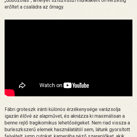
„dobozolás”, amelyet sziszifuszi munkaként orrvérzésig
erőltet a családra az őrnagy.
Fábri groteszk iránti különös érzékenysége varázsolja
igazán élővé az alapművet, és aknázza ki maximálisan a
benne rejlő tragikomikus lehetőségeket. Nem riad vissza a
burleszkszerű elemek használatától sem, látunk gyorsított
felvételt, jump cutokat, kamerába néző szereplőket, akik