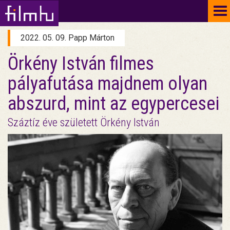
To
na
2022. 05. 09. Papp Márton
Örkény István filmes
pályafutása majdnem olyan
abszurd, mint az egypercesei
Száztíz éve született Örkény István