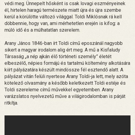
védi meg. Ünnepelt hősként is csak lovagi eszményeinek
él, hirtelen haragú természete miatt újra és újra szembe
kerül a körülötte változó világgal. Toldi Miklósnak rá kell
döbbennie, hogy van, ami mérhetetlen erején is kifog: a
múló idő és a múlhatatlan szerelem.
Arany János 1846-ban írt Toldi című eposzánál nagyobb
sikert a magyar irodalom alig ért meg. A mű a Kisfaludy
Társaság „a nép ajkán élő történeti személy” életét
elbeszélő, népies formájú és tartalmú költemény alkotására
kiírt pályázatára készült mindössze fél esztendő alatt. A
pályázat vitán felüli nyertese Arany Toldi-ja lett, mely azóta
kötelező olvasmány a később keletkezett Toldi estéje és
Toldi szereleme című művekkel egyetemben. Arany
varázslatos nyelvezetű műve a világirodalomban is párját
ritkítja.