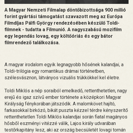
A Magyar Nemzeti Filmalap döntőbizottsága 900 millió
forint gyártási támogatást szavazott meg az Európa
Filmdíjas Pálfi György rendezésében készülő Toldi-
filmnek - tudatta a Filmunió. A nagyszabású mozifilm
egy legendás lovag, egy költőóriás és egy bátor
filmrendező találkozása.
A magyar irodalom egyik legnagyobb hősének kalandjai, a
Toldi-trilógia egy romantikus drámai történetben,
szélesvásznon, látványos vizuális trükkökkel kel életre.
Toldi Miklós a nép soraiból emelkedő, rettenthetetlen, nagy
erejű és igaz szívű ember története a középkori Magyar
Királyság fénykorában játszódik. A malomkövet hajító,
farkasokkal birkózó, bikát puszta kézzel térdre kényszerítő
rettenthetetlen Toldi Miklós kalandjai során fiatal magányos
hősből eszményi vitézzé válik, Lajos király udvarában
testőrkapitány lesz, aki az ország becsületét lovagi tornán