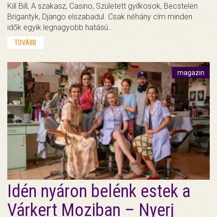
Kill Bill, A szakasz, Casino, Született gyilkosok, Becstelen
Brigantyk, Django elszabadul. Csak néhány cím minden
idők egyik legnagyobb hatású…
TOVÁBB
magazin
Idén nyáron belénk estek a
Várkert Moziban – Nyerj