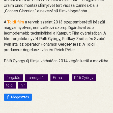
Uraim című montázsfilmjével tért vissza Cannes-ba, a
„Cannes Classics” elnevezésű filmválogatásba.
A
Toldi-film
a tervek szerint 2013 szeptemberétől készül
magyar nyelven, nemzetközi szereplőgárdával és a
legmodernebb technikákkal a Katapult Film gyártásában. A
film forgatókönyvét Pálfi György, Ruttkay Zsófia és Szabó
Iván írta, az operatőr Pohárnok Gergely lesz. A Toldi
producere Angelusz Iván és Reich Péter.
Pálfi György új filmje várhatóan 2014 végén kerül a mozikba.
forgatás
támogatás
Filmalap
Pálfi György
toldi
hír
Megosztás