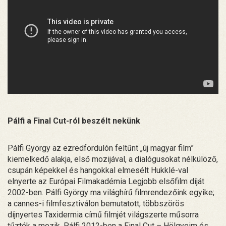
Pálfi a Final Cut-ról beszélt nekünk
Pálfi György az ezredfordulón feltűnt „új magyar film”
kiemelkedő alakja, első mozijával, a dialógusokat nélkülöző,
csupán képekkel és hangokkal elmesélt Hukklé-val
elnyerte az Európai Filmakadémia Legjobb elsőfilm díját
2002-ben. Pálfi György ma világhírű filmrendezőink egyike;
a cannes-i filmfesztiválon bemutatott, többszörös
díjnyertes Taxidermia című filmjét világszerte műsorra
tűzték a mozik. Pálfi 2012-ben a Final Cut – Hölgyeim és