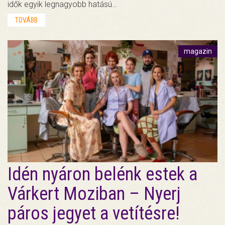
idők egyik legnagyobb hatású…
TOVÁBB
magazin
Idén nyáron belénk estek a
Várkert Moziban – Nyerj
páros jegyet a vetítésre!