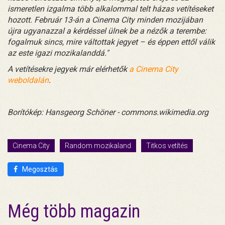
ismeretlen izgalma több alkalommal telt házas vetítéseket
hozott. Február 13-án a Cinema City minden mozijában
újra ugyanazzal a kérdéssel ülnek be a nézők a terembe:
fogalmuk sincs, mire váltottak jegyet – és éppen ettől válik
az este igazi mozikalanddá."
A vetítésekre jegyek már elérhetők
a Cinema City
weboldalán
.
Borítókép: Hansgeorg Schöner - commons.wikimedia.org
Cinema City
Random mozikaland
Titkos vetítés
Megosztás
Még több magazin