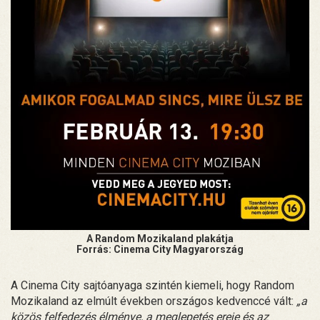
A Random Mozikaland plakátja
Forrás: Cinema City Magyarország
A Cinema City sajtóanyaga szintén kiemeli, hogy Random
Mozikaland az elmúlt években országos kedvenccé vált:
„a
közös felfedezés élménye, a meglepetés ereje és az