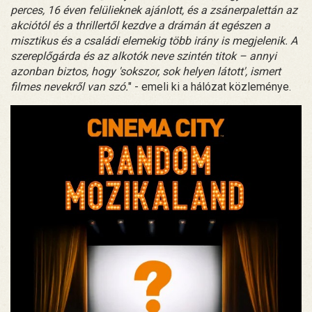
perces, 16 éven felülieknek ajánlott, és a zsánerpalettán az
akciótól és a thrillertől kezdve a drámán át egészen a
misztikus és a családi elemekig több irány is megjelenik. A
szereplőgárda és az alkotók neve szintén titok – annyi
azonban biztos, hogy 'sokszor, sok helyen látott', ismert
filmes nevekről van szó.
" - emeli ki a hálózat közleménye.