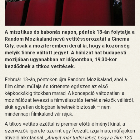
A misztikus és babonás napon, péntek 13-án folytatja a
Random Mozikaland nevű vetítéssorozatát a Cinema
City: csak a moziteremben derül ki, hogy a közönség
melyik filmre váltott jegyet. A hálózat hat budapesti
mozijában ugyanabban az időpontban, 19:30-kor
kezdődnek a titkos vetítések.
Február 13-án, pénteken újra Random Mozikaland, ahol a
film címe, műfaja és története egészen az első
képkockákig titokban marad. A koncepció változatlan: a
mozihálózat leveszi a filmválasztás terhét a nézők válláról,
akik egyetlen dologban lehetnek biztosak – nem
mindennapi filmkaland vár rájuk.
A titkos vetítés ezúttal is premier előtti élményt kínál, a
szervezők ígérete szerint egy feszült, izgalmas, műfajokon
átívelő alkotással. „
Annyit már tudni lehet, hogy a film 120