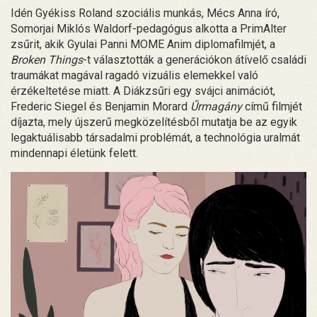
Idén Gyékiss Roland szociális munkás, Mécs Anna író,
Somorjai Miklós Waldorf-pedagógus alkotta a PrimAlter
zsűrit, akik Gyulai Panni MOME Anim diplomafilmjét, a
Broken Things
-t választották a generációkon átívelő családi
traumákat magával ragadó vizuális elemekkel való
érzékeltetése miatt. A Diákzsűri egy svájci animációt,
Frederic Siegel és Benjamin Morard
Űrmagány
című filmjét
díjazta, mely újszerű megközelítésből mutatja be az egyik
legaktuálisabb társadalmi problémát, a technológia uralmát
mindennapi életünk felett.