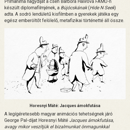
Primanima nagydíját a cseh Barbora Halířová FAMU-n
készült diplomafilmjének, a
Bújócskának
(
Hide N Seek
)
adta. A sodró lendületű kisfilmben a gyerekek játéka egy
egész emberöltőt felölelő, metafizikai történetté áll össze.
Horesnyi Máté: Jacques ámokfutása
A legígéretesebb magyar animációs tehetségnek járó
George Pal-díjat Horesnyi Máté
Jacques ámokfutása,
avagy mikor veszítjük el bizalmunkat önmagunkkal