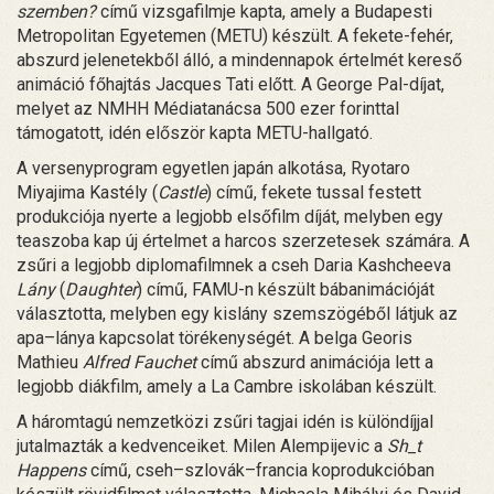
szemben?
című vizsgafilmje kapta, amely a Budapesti
Metropolitan Egyetemen (METU) készült. A fekete-fehér,
abszurd jelenetekből álló, a mindennapok értelmét kereső
animáció főhajtás Jacques Tati előtt. A George Pal-díjat,
melyet az NMHH Médiatanácsa 500 ezer forinttal
támogatott, idén először kapta METU-hallgató.
A versenyprogram egyetlen japán alkotása, Ryotaro
Miyajima Kastély (
Castle
) című, fekete tussal festett
produkciója nyerte a legjobb elsőfilm díját, melyben egy
teaszoba kap új értelmet a harcos szerzetesek számára. A
zsűri a legjobb diplomafilmnek a cseh Daria Kashcheeva
Lány
(
Daughter
) című, FAMU-n készült bábanimációját
választotta, melyben egy kislány szemszögéből látjuk az
apa–lánya kapcsolat törékenységét. A belga Georis
Mathieu
Alfred Fauchet
című abszurd animációja lett a
legjobb diákfilm, amely a La Cambre iskolában készült.
A háromtagú nemzetközi zsűri tagjai idén is különdíjjal
jutalmazták a kedvenceiket. Milen Alempijevic a
Sh_t
Happens
című, cseh–szlovák–francia koprodukcióban