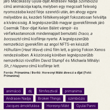
járó Macskássy Gyula-díjat Andrasev Nadja
Szimbiózis
című animációja kapta, melyben egy megcsalt feleség
nyomozásba kezd férje szeretői után, ám ahogy egyre
mélyebbre ás, kezdeti féltékenységét fokozatosan felváltja
a kíváncsiság. A legnépszerűbb magyar gyerekfilmnek járó
Csermák Tibor-díjat Kelen Bálint vámpír- és
vérfarkastanoncok mindennapjait bemutató
Draco, a
borzasztó
című kisfilmje nyerte. A legnépszerűbb
nemzetközi gyerekfilm az angol NFTS-en készült
Hőhullám
(
Heat Wave
) című film lett, a görög Fokion Xenos
rendezésében. A közönség körében legnépszerűbb
nemzetközi rövidfilm David Stumpf és Michaela Mihályi
Sh_t Happens
című kisfilmje lett.
Forrás: Primanima / Borító: Horesnyi Máté átveszi a díjat (Fotó:
Primanima)
animáció
díj
filmfesztivál
primanima
Andrasev Nadja
Broken Things
szimbiózis
Jacques ámokfutása
Horesnyi Máté
Gyulai Panni