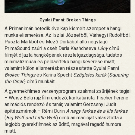
Gyulai Panni: Broken Things
A Primanimán hetedik éve kap kiemelt szerepet a hangi
munka elismerése. Az Iszlai Józsefből, Várhegyi Rudolfból,
Puszta Márkból és Mező Dorkából álló négytagú
PrimaSound zsűri a cseh Daria Kashcheeva
Lány
című
filmjét díjazta hangképének részletgazdagsága, tudatos
minimalizmusa és példaértékű hangi keverése miatt,
valamint külön elismerésben részesítette Gyulai Panni
Broken Things
és Karina Specht
Szögletes kerék
(
Squaring
the Circle
) című munkáit.
A gyermekfilmes versenyprogram szakmai zsűrijének tagjai
– Weisz Béla rajzfilmrendező, karikaturista, Fischer Ferenc
animációs rendező és tanár, valamint Gerzsenyi Judit
építészmérnök – Rémi Durin
A nagy farkas és a kis farkas
(
Big Wolf and Little Wolf
) című animációját választotta a
legjobb gyerekfilmnek az üdítő, magával ragadó humora
miatt.