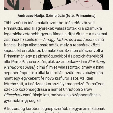
Andrasev Nadja: Szimbiózis (fotó: Primanima)
Több zsűri is idén mutatkozott be: idén először volt
PrimaKids, ahol kisgyerekek választották ki a számukra
legemlékezetesebb gyerekfilmet, a díjat ők is – a szakmai
zsűrihez hasonlóan –
A nagy farkas és a kis farkas
című
francia–belga alkotásnak adták, mely a testvérek közti
kapcsolat érzékletes bemutatása. Szintén először volt a
Primanimán egy pszichológusokból és pszichiáterekből
álló PrimaPszicho zsűri, akik az amerikai–kínai
Siqi Song
Kishúgom
(
Sister
) című filmjét választották, amely a kínai
népesedéspolitika által kontrollált születésszabályozás
miatt egy egykeként felnövő kisfiúról szól. Az idén
létrehozott, a tinédzser korosztályt megcélzó PrimaTeen
szekció közönségdíjasa a német Christoph Sarow
Blieschow
című filmje lett, melynek a középpontjában a
gyermeki irigység áll.
A közönség körében legnépszerűbb magyar animációnak