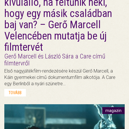
kívülálló, ha feltűnik neki,
hogy egy másik családban
baj van? – Gerő Marcell
Velencében mutatja be új
filmtervét
Gerő Marcell és László Sára a Care című
filmtervről
Első nagyjátékfilm-rendezésére készül Gerő Marcell, a
Káin gyermekei című dokumentumfilm alkotója. A Care
egy Berlinből a nyári szünetre…
TOVÁBB
magazin