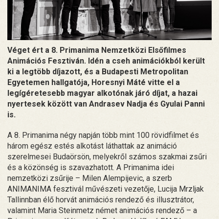
Véget ért a 8. Primanima Nemzetközi Elsőfilmes
Animációs Fesztiván. Idén a cseh animációkból került
ki a legtöbb díjazott, és a Budapesti Metropolitan
Egyetemen hallgatója, Horesnyi Máté vitte el a
legígéretesebb magyar alkotónak járó díjat, a hazai
nyertesek között van Andrasev Nadja és Gyulai Panni
is.
A 8. Primanima négy napján több mint 100 rövidfilmet és
három egész estés alkotást láthattak az animáció
szerelmesei Budaörsön, melyekről számos szakmai zsűri
és a közönség is szavazhatott. A Primanima idei
nemzetközi zsűrije – Milen Alempijevic, a szerb
ANIMANIMA fesztivál művészeti vezetője, Lucija Mrzljak
Tallinnban élő horvát animációs rendező és illusztrátor,
valamint Maria Steinmetz német animációs rendező – a