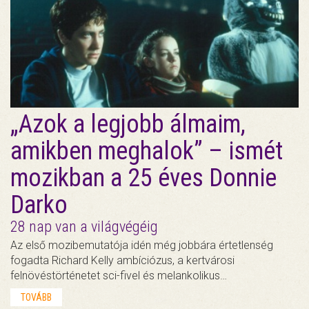
„Azok a legjobb álmaim,
amikben meghalok” – ismét
mozikban a 25 éves Donnie
Darko
28 nap van a világvégéig
Az első mozibemutatója idén még jobbára értetlenség
fogadta Richard Kelly ambíciózus, a kertvárosi
felnövéstörténetet sci-fivel és melankolikus…
TOVÁBB