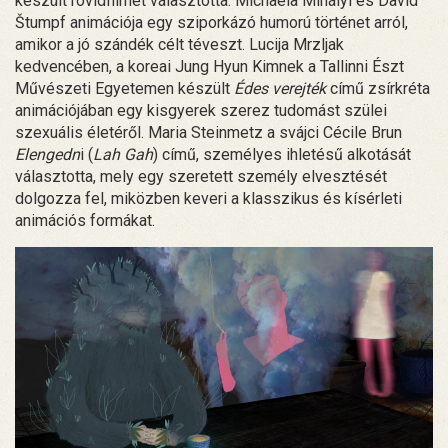
készült rövidfilmet választotta. Michaela Mihályi és David
Štumpf animációja egy sziporkázó humorú történet arról,
amikor a jó szándék célt téveszt. Lucija Mrzljak
kedvencében, a koreai Jung Hyun Kimnek a Tallinni Észt
Művészeti Egyetemen készült
Édes verejték
című zsírkréta
animációjában egy kisgyerek szerez tudomást szülei
szexuális életéről. Maria Steinmetz a svájci Cécile Brun
Elengedn
i (
Lah Gah
) című, személyes ihletésű alkotását
választotta, mely egy szeretett személy elvesztését
dolgozza fel, miközben keveri a klasszikus és kísérleti
animációs formákat.