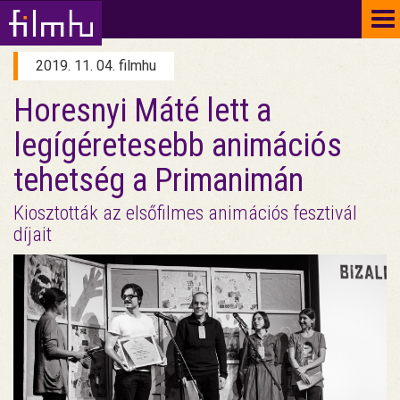
To
na
2019. 11. 04. filmhu
Horesnyi Máté lett a
legígéretesebb animációs
tehetség a Primanimán
Kiosztották az elsőfilmes animációs fesztivál
díjait