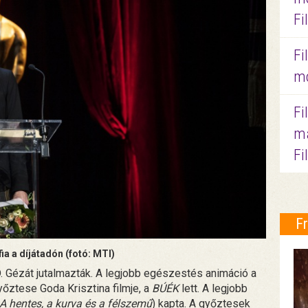
Fi
Fi
mo
Fi
ma
Fi
F
a a díjátadón (fotó: MTI)
D. Gézát jutalmazták. A legjobb egészestés animáció a
yőztese Goda Krisztina filmje, a
BÚÉK
lett. A legjobb
A hentes, a kurva és a félszemű
) kapta. A győztesek