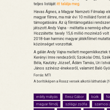
teljes listáját
itt találja meg
.
Havas Ágnes, a Magyar Nemzeti Filmalap eln
magyar filmre, ma már évi 10 milliárd forint
támogatására. Az új filmtámogatási rendsze
játszott Andy Vajna - méltatta a nemrég elh
Hozzátette: tavaly 15,6 millió mozinéző vol
2018-ban harminc magyar játékfilmet mutatt
közönséget vonzottak.
A gálán Andy Vajna mellett megemlékeztek t
Kerényi Imre rendezőről; Szokolai Ottó, Szé
Béla, Kautzky József, Ádám Tamás, Uri Istvá
János színész-énekesről, valamint Baló Györ
Forrás: MTI
A borítóképen a Rossz versek alkotói láthatóak (f
erdély mátyás
Reisz Gábor
búék
Na
magyar filmdíj
szilágyi zsófia
szamosi z