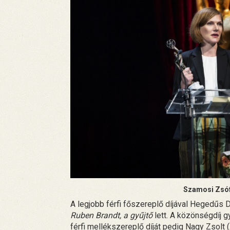
Szamosi Zsófi
A legjobb férfi főszereplő díjával Hegedűs 
Ruben Brandt, a gyűjtő
lett. A közönségdíj g
férfi mellékszereplő díját pedig Nagy Zsolt (