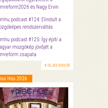
lmreform2026 és Nagy Ervin
lmhu podcast #124: Elindult a
zgóképes rendszerváltás
lmhu podcast #125: Így építi a
gyar mozgókép jövőjét a
lmreform csapata
A TELJES DOSSZIÉ
riss Hús 2026