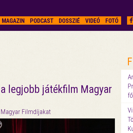
MAGAZIN
PODCAST
DOSSZIÉ
VIDEÓ
FOTÓ
F
A
P
a legjobb játékfilm Magyar
fő
Vi
 Magyar Filmdíjakat
Tö
K