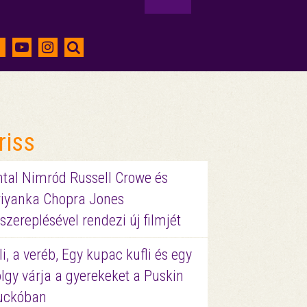
riss
ntal Nimród Russell Crowe és
riyanka Chopra Jones
szereplésével rendezi új filmjét
li, a veréb, Egy kupac kufli és egy
lgy várja a gyerekeket a Puskin
uckóban