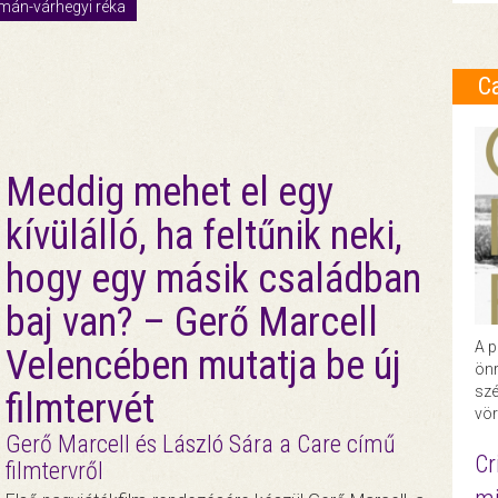
mán-várhegyi réka
C
Meddig mehet el egy
kívülálló, ha feltűnik neki,
hogy egy másik családban
baj van? – Gerő Marcell
A p
Velencében mutatja be új
önr
szé
filmtervét
vör
Gerő Marcell és László Sára a Care című
Cr
filmtervről