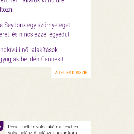
ért nem akarok külföldre
ltözni
a Seydoux egy szörnyeteget
eret, és nincs ezzel egyedül
ndkívüli női alakítások
gyogják be idén Cannes-t
A TELJES DOSSZIÉ
Pedig lehettem volna akármi. Lehettem
volna halász. A halászok ugyan kora