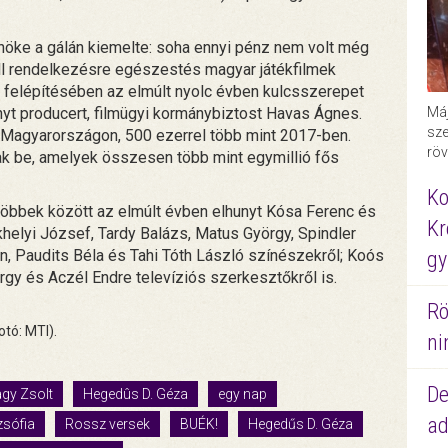
öke a gálán kiemelte: soha ennyi pénz nem volt még
 áll rendelkezésre egészestés magyar játékfilmek
r felépítésében az elmúlt nyolc évben kulcsszerepet
unyt producert, filmügyi kormánybiztost Havas Ágnes.
Máj
sze
t Magyarországon, 500 ezerrel több mint 2017-ben.
röv
ak be, amelyek összesen több mint egymillió fős
Ko
öbbek között az elmúlt évben elhunyt Kósa Ferenc és
Kr
khelyi József, Tardy Balázs, Matus György, Spindler
n, Paudits Béla és Tahi Tóth László színészekről; Koós
gy
gy és Aczél Endre televíziós szerkesztőkről is.
Rö
otó: MTI).
ni
De
gy Zsolt
Hegedûs D. Géza
egy nap
ad
sófia
Rossz versek
BUÉK!
Hegedűs D. Géza