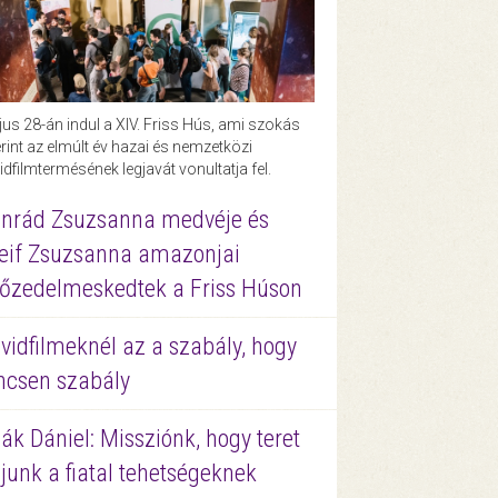
us 28-án indul a XIV. Friss Hús, ami szokás
rint az elmúlt év hazai és nemzetközi
idfilmtermésének legjavát vonultatja fel.
nrád Zsuzsanna medvéje és
eif Zsuzsanna amazonjai
őzedelmeskedtek a Friss Húson
vidfilmeknél az a szabály, hogy
ncsen szabály
ák Dániel: Missziónk, hogy teret
junk a fiatal tehetségeknek