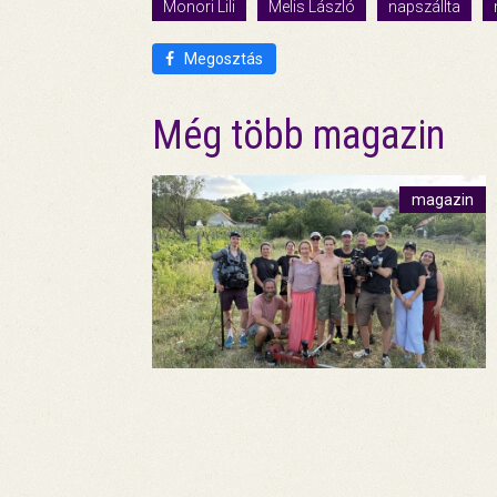
Monori Lili
Melis László
napszállta
Megosztás
Még több magazin
magazin