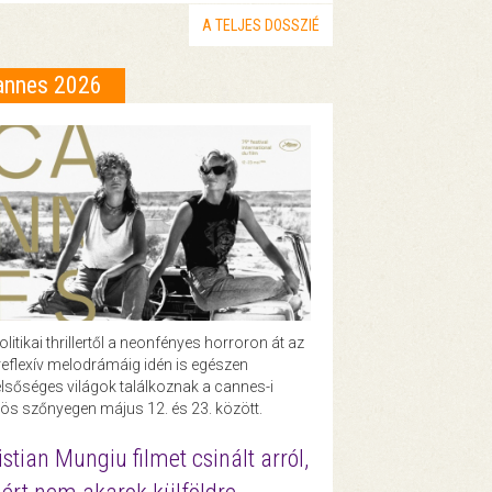
A TELJES DOSSZIÉ
annes 2026
olitikai thrillertől a neonfényes horroron át az
eflexív melodrámáig idén is egészen
lsőséges világok találkoznak a cannes-i
ös szőnyegen május 12. és 23. között.
istian Mungiu filmet csinált arról,