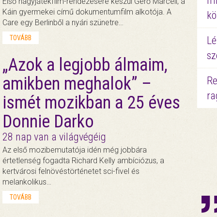
mi
Első nagyjátékfilm-rendezésére készül Gerő Marcell, a
Káin gyermekei című dokumentumfilm alkotója. A
kö
Care egy Berlinből a nyári szünetre…
TOVÁBB
Lé
sz
„Azok a legjobb álmaim,
amikben meghalok” –
Re
ra
ismét mozikban a 25 éves
Donnie Darko
28 nap van a világvégéig
Az első mozibemutatója idén még jobbára
értetlenség fogadta Richard Kelly ambíciózus, a
kertvárosi felnövéstörténetet sci-fivel és
melankolikus…
TOVÁBB