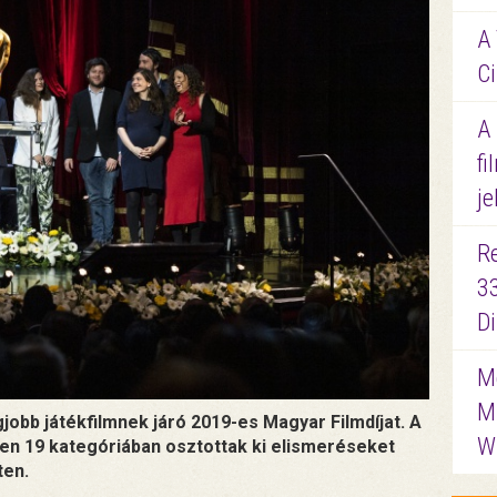
A 
Ci
A
fi
je
R
3
D
Me
M
jobb játékfilmnek járó 2019-es Magyar Filmdíjat. A
W
sen 19 kategóriában osztottak ki elismeréseket
ten.