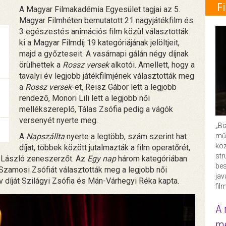
F
A Magyar Filmakadémia Egyesület tagjai az 5.
Magyar Filmhéten bemutatott 21 nagyjátékfilm és
3 egészestés animációs film közül választották
ki a Magyar Filmdíj 19 kategóriájának jelöltjeit,
majd a győzteseit. A vasárnapi gálán négy díjnak
örülhettek a
Rossz versek
alkotói. Amellett, hogy a
tavalyi év legjobb játékfilmjének választották meg
a
Rossz versek
-et, Reisz Gábor lett a legjobb
rendező, Monori Lili lett a legjobb női
mellékszereplő, Tálas Zsófia pedig a vágók
versenyét nyerte meg.
„Bi
műk
A
Napszállta
nyerte a legtöbb, szám szerint hat
köz
díjat, többek között jutalmazták a film operatőrét,
str
s László zeneszerzőt. Az
Egy nap
három kategóriában
bes
 Szamosi Zsófiát választották meg a legjobb női
ja
v díját Szilágyi Zsófia és Mán-Várhegyi Réka kapta.
fil
A 
me