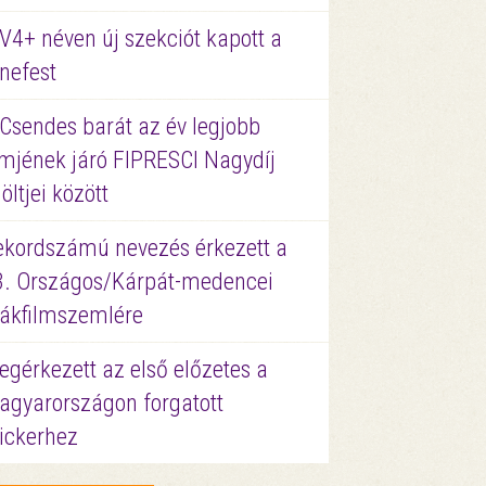
V4+ néven új szekciót kapott a
nefest
 Csendes barát az év legjobb
lmjének járó FIPRESCI Nagydíj
löltjei között
ekordszámú nevezés érkezett a
3. Országos/Kárpát-medencei
iákfilmszemlére
gérkezett az első előzetes a
agyarországon forgatott
ickerhez