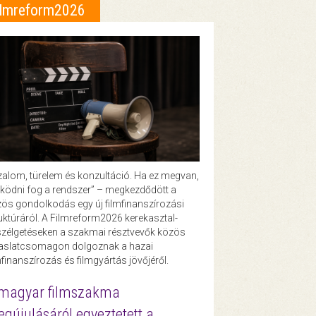
ilmreform2026
zalom, türelem és konzultáció. Ha ez megvan,
ödni fog a rendszer” – megkezdődött a
ös gondolkodás egy új filmfinanszírozási
uktúráról. A Filmreform2026 kerekasztal-
zélgetéseken a szakmai résztvevők közös
vaslatcsomagon dolgoznak a hazai
mfinanszírozás és filmgyártás jövőjéről.
magyar filmszakma
gújulásáról egyeztetett a