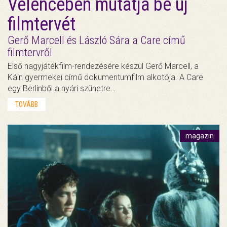
Velencében mutatja be új
filmtervét
Gerő Marcell és László Sára a Care című
filmtervről
Első nagyjátékfilm-rendezésére készül Gerő Marcell, a
Káin gyermekei című dokumentumfilm alkotója. A Care
egy Berlinből a nyári szünetre…
TOVÁBB
magazin