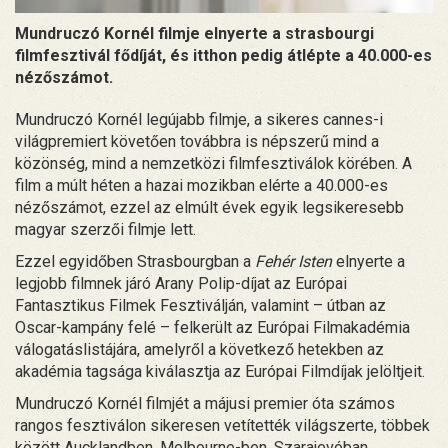
Mundruczó Kornél filmje elnyerte a strasbourgi
filmfesztivál fődíját, és itthon pedig átlépte a 40.000-es
nézőszámot.
Mundruczó Kornél legújabb filmje, a sikeres cannes-i
világpremiert követően továbbra is népszerű mind a
közönség, mind a nemzetközi filmfesztiválok körében. A
film a múlt héten a hazai mozikban elérte a 40.000-es
nézőszámot, ezzel az elmúlt évek egyik legsikeresebb
magyar szerzői filmje lett.
Ezzel egyidőben Strasbourgban a
Fehér Isten
elnyerte a
legjobb filmnek járó Arany Polip-díjat az Európai
Fantasztikus Filmek Fesztiválján, valamint – útban az
Oscar-kampány felé – felkerült az Európai Filmakadémia
válogatáslistájára, amelyről a következő hetekben az
akadémia tagsága kiválasztja az Európai Filmdíjak jelöltjeit.
Mundruczó Kornél filmjét a májusi premier óta számos
rangos fesztiválon sikeresen vetítették világszerte, többek
között Aucklandben, Melbourne-ben, Szarajevóban,