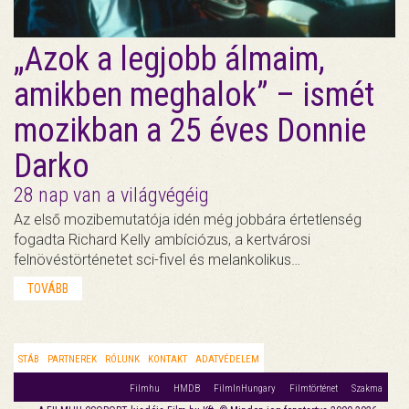
„Azok a legjobb álmaim,
amikben meghalok” – ismét
mozikban a 25 éves Donnie
Darko
28 nap van a világvégéig
Az első mozibemutatója idén még jobbára értetlenség
fogadta Richard Kelly ambíciózus, a kertvárosi
felnövéstörténetet sci-fivel és melankolikus…
TOVÁBB
STÁB
PARTNEREK
RÓLUNK
KONTAKT
ADATVÉDELEM
Filmhu
HMDB
FilmInHungary
Filmtörténet
Szakma