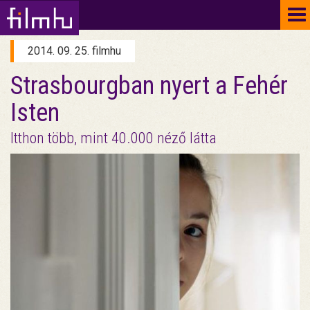
To
na
2014. 09. 25. filmhu
Strasbourgban nyert a Fehér
Isten
Itthon több, mint 40.000 néző látta