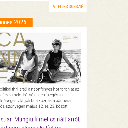
A TELJES DOSSZIÉ
annes 2026
olitikai thrillertől a neonfényes horroron át az
eflexív melodrámáig idén is egészen
lsőséges világok találkoznak a cannes-i
ös szőnyegen május 12. és 23. között.
istian Mungiu filmet csinált arról,