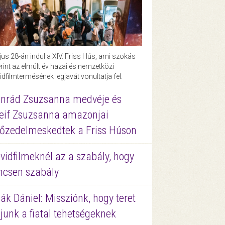
us 28-án indul a XIV. Friss Hús, ami szokás
rint az elmúlt év hazai és nemzetközi
idfilmtermésének legjavát vonultatja fel.
nrád Zsuzsanna medvéje és
eif Zsuzsanna amazonjai
őzedelmeskedtek a Friss Húson
vidfilmeknél az a szabály, hogy
ncsen szabály
ák Dániel: Missziónk, hogy teret
junk a fiatal tehetségeknek