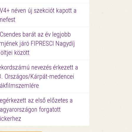
V4+ néven új szekciót kapott a
nefest
 Csendes barát az év legjobb
lmjének járó FIPRESCI Nagydíj
löltjei között
ekordszámú nevezés érkezett a
3. Országos/Kárpát-medencei
iákfilmszemlére
gérkezett az első előzetes a
agyarországon forgatott
ickerhez