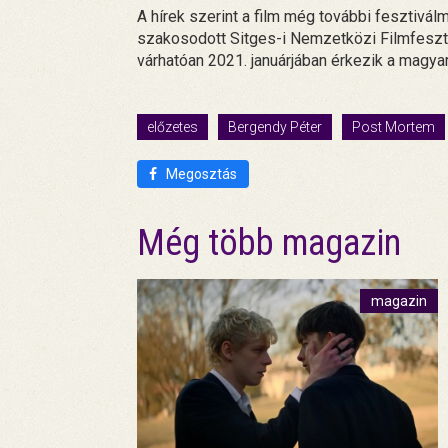
A hírek szerint a film még további fesztivál
szakosodott Sitges-i Nemzetközi Filmfeszti
várhatóan 2021. januárjában érkezik a magya
előzetes
Bergendy Péter
Post Mortem
Megosztás
Még több magazin
magazin