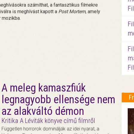
meghívásokra számíthat, a fantasztikus filmekre
Fi
válra is meghívást kapott a
Post Mortem
, amely
r mozikba.
Fi
mo
Fi
ma
Fi
A meleg kamaszfiúk
legnagyobb ellensége nem
F
az alakváltó démon
Kritika A Léviták könyve című filmről
Független horrorok dominálják az idei nyarat, a