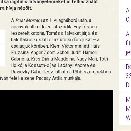
itka digitális látványelemeket is felhasználó
a hívja nézőit.
A 
Ci
A
Post Mortem
az 1. világháború után, a
spanyolnátha idején játszódik. Egy frissen
leszerelt katona, Tomás a falvakat járja, és
A
halottakról készíti el az utolsó fotójukat – a
fi
családjuk körében. Klem Viktor mellett Hais
je
Fruzsina, Anger Zsolt, Schell Judit, Hámori
Gabriella, Kiss Diána Magdolna, Nagy Mari, Tóth
Ildikó, a Kossuth-díjas Ladányi Andrea és
R
Reviczky Gábor lesz látható a főbb szerepekben.
3
tván felel, a zene Pacsay Attila munkája.
D
Me
M
W