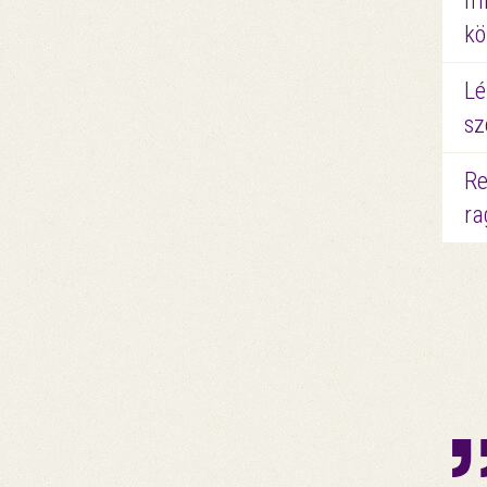
mi
kö
Lé
sz
Re
ra