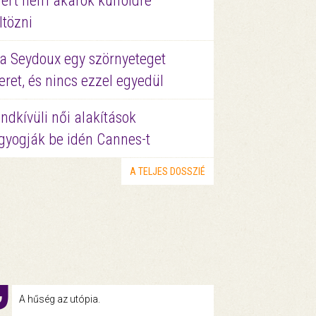
ért nem akarok külföldre
ltözni
a Seydoux egy szörnyeteget
eret, és nincs ezzel egyedül
ndkívüli női alakítások
gyogják be idén Cannes-t
A TELJES DOSSZIÉ
A hűség az utópia.