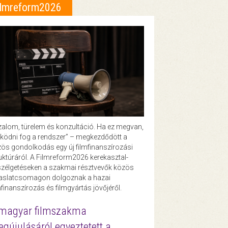
ilmreform2026
zalom, türelem és konzultáció. Ha ez megvan,
ödni fog a rendszer” – megkezdődött a
ös gondolkodás egy új filmfinanszírozási
uktúráról. A Filmreform2026 kerekasztal-
zélgetéseken a szakmai résztvevők közös
vaslatcsomagon dolgoznak a hazai
mfinanszírozás és filmgyártás jövőjéről.
magyar filmszakma
gújulásáról egyeztetett a