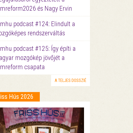
lmreform2026 és Nagy Ervin
lmhu podcast #124: Elindult a
zgóképes rendszerváltás
lmhu podcast #125: Így építi a
gyar mozgókép jövőjét a
lmreform csapata
A TELJES DOSSZIÉ
riss Hús 2026