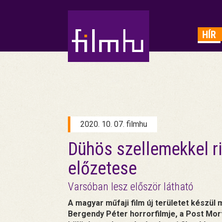
HIRDETÉS
HÍR
2020. 10. 07. filmhu
Dühös szellemekkel r
előzetese
Varsóban lesz először látható
A magyar műfaji film új területet készül
Bergendy Péter horrorfilmje, a Post Mor