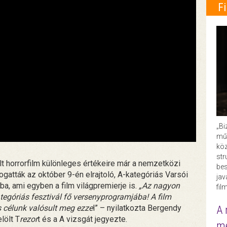
F
„Bi
műk
köz
str
t horrorfilm különleges értékeire már a nemzetközi
bes
ogatták az október 9-én elrajtoló, A-kategóriás Varsói
ja
, ami egyben a film világpremierje is.
„Az nagyon
fil
tegóriás fesztivál fő versenyprogramjába! A film
s célunk valósult meg ezze
l” – nyilatkozta Bergendy
A 
lölt T
rezor
t és a A vizsgát jegyezte.
me