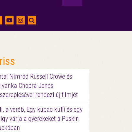
riss
ntal Nimród Russell Crowe és
riyanka Chopra Jones
szereplésével rendezi új filmjét
li, a veréb, Egy kupac kufli és egy
lgy várja a gyerekeket a Puskin
uckóban