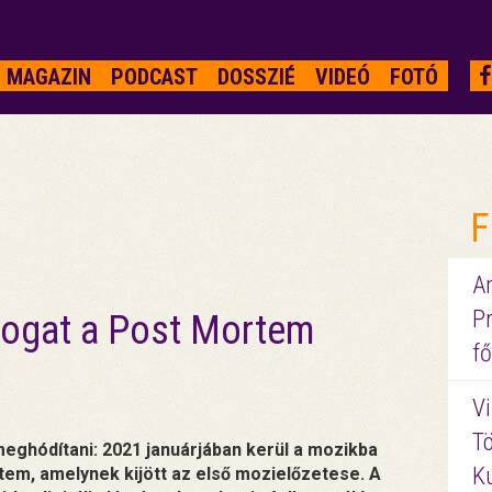
MAGAZIN
PODCAST
DOSSZIÉ
VIDEÓ
FOTÓ
F
A
P
iogat a Post Mortem
fő
Vi
Tö
 meghódítani: 2021 januárjában kerül a mozikba
K
tem, amelynek kijött az első mozielőzetese. A