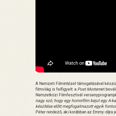
A Nemzeti Filmintézet támogatásával készül
filmvilág is felfigyelt: a
Post Mortem
et bevál
Nemzetközi Filmfesztivál versenyprogramjába
nagy szó, hogy egy horrorfilm bejut egy A-ka
készítése előtt megfogalmazott egyik fonto
Péter rendező, aki korábban az Emmy-díjra je