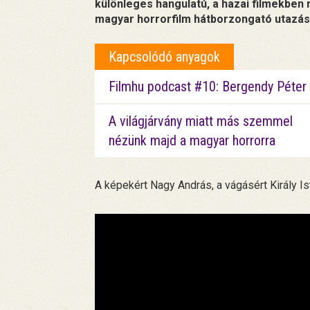
különleges hangulatú, a hazai filmekben r
magyar horrorfilm hátborzongató utazásr
Kapcsolódó anyagok
Filmhu podcast #10: Bergendy Péter
A világjárvány miatt más szemmel
nézünk majd a magyar horrorra
A képekért Nagy András, a vágásért Király Is