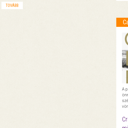
TOVÁBB
C
A p
önr
szé
vör
Cr