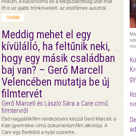
Hokum, a Backrooms és a Megszállottság után már
itt is az újabb trónkövetelő: az elsőfilmes ausztrál…
TOVÁBB
Meddig mehet el egy
Máj
sze
kívülálló, ha feltűnik neki,
röv
hogy egy másik családban
Ko
baj van? – Gerő Marcell
Kr
gy
Velencében mutatja be új
filmtervét
Rö
Gerő Marcell és László Sára a Care című
ni
filmtervről
De
Első nagyjátékfilm-rendezésére készül Gerő Marcell, a
Káin gyermekei című dokumentumfilm alkotója. A
ad
Care egy Berlinből a nyári szünetre…