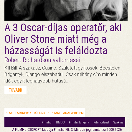
A 3 Oscar-díjas operatőr, aki
Oliver Stone miatt még a
házasságát is feláldozta
Robert Richardson vallomásai
Kill Bill, A szakasz, Casino, Született gyilkosok, Becstelen
Brigantyk, Django elszabadul. Csak néhány cím minden
idők egyik legnagyobb hatású…
TOVÁBB
STÁB
PARTNEREK
RÓLUNK
KONTAKT
ADATVÉDELEM
Filmhu
HMDB
FilmInHungary
Filmtörténet
Szakma
A FILMHU-CSOPORT kiadója Film.hu Kft. © Minden jog fenntartva 2000-2026