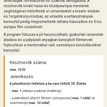
tehetségek felfedezése és szakmai támogatása. A
résztvevők kiváló hazai és középeurópai mesterek
segítségével mélyíthetik el ismereteiket a kreatív írásban
és forgatókönyvírásban, az előadók esettanulmányain
keresztül pedig megismerhetik néhány klasszikus és friss
európai film születését.
A program fókusza a jól hasznosítható, gyakorlati ismeretek
átadása és a pályázati anyagban benyújtott filmtervek
fejlesztése a mentorokkal való személyes konzultációkon
keresztül.
Résztvevők száma:
max. 10 fő
Jelentkezés:
A jelentkezés feltétele a be nem töltött 30. Életév.
-
max. 1
oldalas szakmai önéletrajz
-
a jelentkező által írt filmterv szinopszisa
(
max. 1 olda
l
)
és
treatmentje
(
max. 10 oldal
)