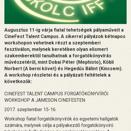
Augusztus 11-ig várja fiatal tehetségek pályaműveit a
CineFest Talent Campus. A sikerrel pályázok kétnapos
workshopon vehetnek részt a szeptemberi
fesztiválon, melynek keretében olyan elismert
szakemberektől tanulhatnak a forgatókönyvírás
művészetéről, mint Dobai Péter (Mephisto), Köbli
Norbert (A berni követ) és Hegedűs Bálint (Kincsem).
A workshop részletei és a pályázati feltételek a
következők:
CINEFEST TALENT CAMPUS FORGATÓKÖNYVÍRÓI
WORKSHOP A JAMESON CINEFESTEN
2017. szeptember 15-16.
Workshop fiatal forgatókönyvírók és egyetemi hallgatók
számára, melynek célja a pályakezdő forgatókönyvíró