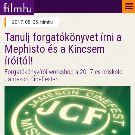
To
na
2017. 08. 05. filmhu
Tanulj forgatókönyvet írni a
Mephisto és a Kincsem
íróitól!
Forgatókönyvírói workshop a 2017-es miskolci
Jameson CineFesten