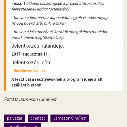
-
max. 1
oldalas összefoglaló a projekt státuszáról és
fejlesztésének eddigi történetéről
-
ha van a filmtervhez kapcsolódó egyéb vizuális anyag
(mood board, stb) online linken
-
ha van a jelentkezőnek korábbi mozgóképes munkája,
annak online megtekintő linkje
Jelentkezés határideje:
2017. augusztus 11.
Jelentkezési cím:
office@cinefest.hu
A fesztivál a résztvevőknek a program ideje alatt
szállást biztosít.
Forrás:
Jameson CineFest
pályázat
cinefest
Jameson CineFest
forgatókönyvírás