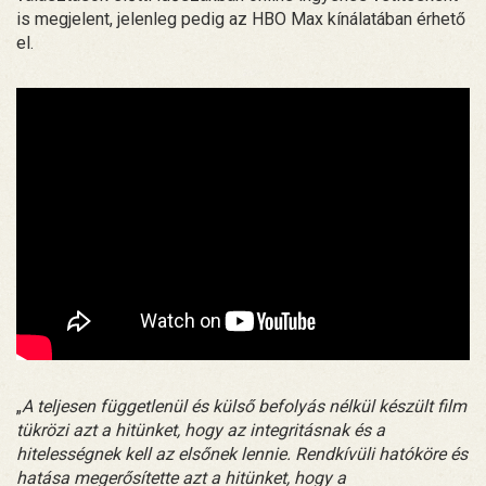
is megjelent, jelenleg pedig az HBO Max kínálatában érhető
el.
„
A teljesen függetlenül és külső befolyás nélkül készült film
tükrözi azt a hitünket, hogy az integritásnak és a
hitelességnek kell az elsőnek lennie. Rendkívüli hatóköre és
hatása megerősítette azt a hitünket, hogy a