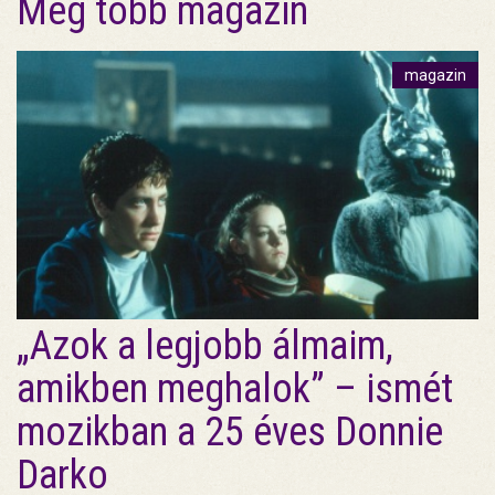
Még több magazin
magazin
„Azok a legjobb álmaim,
amikben meghalok” – ismét
mozikban a 25 éves Donnie
Darko