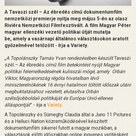
A Tavaszi szél – Az ébredés című dokumentumfilm
nemzetközi premierje nyitja meg május 5-én az olasz
Riviéra Nemzetközi Filmfesztivált. A film Magyar Péter
magyar ellenzéki vezető politikai útját mutatja
be, amely a vasárnapi általános választásokon aratott
győzelmével tetőzött - írja a Variety.
„
A Topolánszky Tamás Yvan rendezésében készült
Tavaszi
szél – Az ébredés
című film betekintést nyújt Magyar
politikai felemelkedésének kulisszái mögé, amely Orbán
Viktor,
Magyarország
régóta hivatalban lévő
miniszterelnökének 16 évnyi hatalmon töltött időszak utáni
megbuktatásához vezetett, elutasítva Orbán
szélsőjobboldali politikáját és Európai Unió-ellenes
álláspontját
” - írja a
Variety
.
A Topolánszky és Sümeghy Claudia által a Juno 11 Pictures
és a Halluci-Nation közreműködésével készített
dokumentumfilm sikerrel futott a magyar mozikban, a
választások előtti időszakban online ingyenes vetítésként