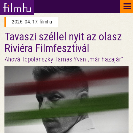
To
na
2026. 04. 17. filmhu
Tavaszi széllel nyit az olasz
Riviéra Filmfesztivál
Ahová Topolánszky Tamás Yvan „már hazajár”