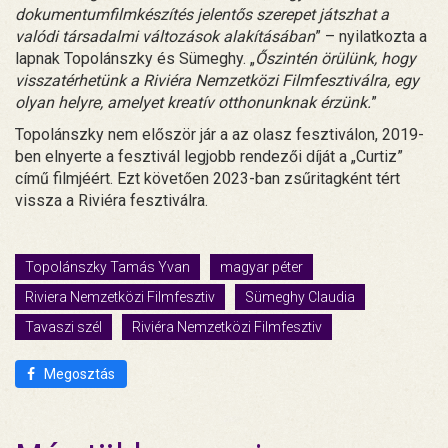
dokumentumfilmkészítés jelentős szerepet játszhat a
valódi társadalmi változások alakításában
” – nyilatkozta a
lapnak Topolánszky és Sümeghy. „
Őszintén örülünk, hogy
visszatérhetünk a Riviéra Nemzetközi Filmfesztiválra, egy
olyan helyre, amelyet kreatív otthonunknak érzünk.
”
Topolánszky nem először jár a az olasz fesztiválon, 2019-
ben elnyerte a fesztivál legjobb rendezői díját a „Curtiz”
című filmjéért. Ezt követően 2023-ban zsűritagként tért
vissza a Riviéra fesztiválra.
Topolánszky Tamás Yvan
magyar péter
Riviera Nemzetközi Filmfesztiv
Sümeghy Claudia
Tavaszi szél
Riviéra Nemzetközi Filmfesztiv
Megosztás