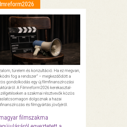
ilmreform2026
zalom, türelem és konzultáció. Ha ez megvan,
ödni fog a rendszer” – megkezdődött a
ös gondolkodás egy új filmfinanszírozási
uktúráról. A Filmreform2026 kerekasztal-
zélgetéseken a szakmai résztvevők közös
vaslatcsomagon dolgoznak a hazai
mfinanszírozás és filmgyártás jövőjéről.
magyar filmszakma
gújulásáról egyeztetett a