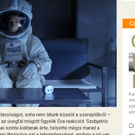
C
A p
önr
szé
vör
 távolságot, soha nem látunk közelit a szereplőkről –
k az üvegfal mögött figyelik Éva reakcióit. Szubjektív
Cr
i szinte kiáltanak érte, helyette mégis marad a
el ábrázolva azt a tehetetlenséget, amiben a nő van,