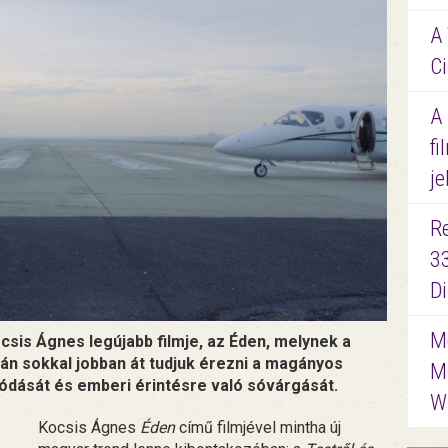
A 
Ci
A
fi
je
R
3
D
Me
csis Ágnes legújabb filmje, az Éden, melynek a
után sokkal jobban át tudjuk érezni a magányos
M
yódását és emberi érintésre való sóvárgását.
W
Kocsis Ágnes
Éden
című filmjével mintha új