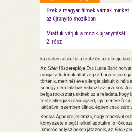
Ezek a magyar filmek várnak minket
az újranyitó mozikban
Miattuk várjuk a mozik újranyitását –
2. rész
küzdelem alakul ki a teste és az elméje közö
Az
Éden
főszereplője Éva (Lana Barić horvát
rutinját a tudósok által végzett orvosi vizsgá
történik, mert hét éve allergia alakult ki nál
sehogy sem találnak választ az orvosok. A 
belga rocksztár), akinek az a feladata, hogy
teste allergiás reakciójáért, így mentve fel 
lakásával szemben állnak, éppen csak súrol
Kocsis Ágnesre jellemző, hogy rendkívül ér
környezete a saját lelkiállapotukra is fókusz
ismerős helyszíneken játszódik, az
Éden
ped