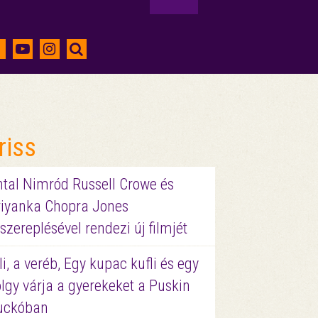
riss
ntal Nimród Russell Crowe és
riyanka Chopra Jones
szereplésével rendezi új filmjét
li, a veréb, Egy kupac kufli és egy
lgy várja a gyerekeket a Puskin
uckóban