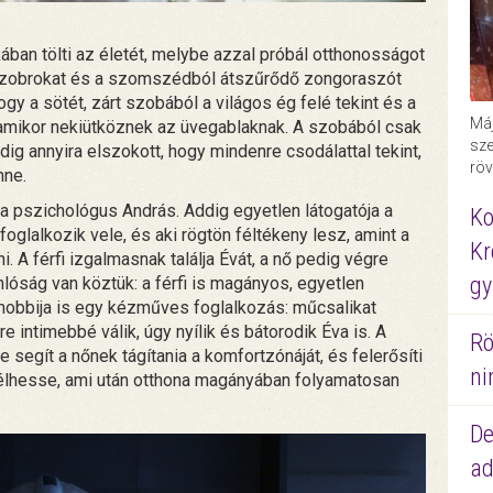
itkában tölti az életét, melybe azzal próbál otthonosságot
szobrokat és a szomszédból átszűrődő zongoraszót
ogy a sötét, zárt szobából a világos ég felé tekint és a
Máj
k, amikor nekiütköznek az üvegablaknak. A szobából csak
sze
dig annyira elszokott, hogy mindenre csodálattal tekint,
röv
nne.
a pszichológus András. Addig egyetlen látogatója a
Ko
foglalkozik vele, és aki rögtön féltékeny lesz, amint a
Kr
A férfi izgalmasnak találja Évát, a nő pedig végre
gy
lóság van köztük: a férfi is magányos, egyetlen
ő hobbija is egy kézműves foglalkozás: műcsalikat
 intimebbé válik, úgy nyílik és bátorodik Éva is. A
Rö
e segít a nőnek tágítania a komfortzónáját, és felerősíti
ni
t élhesse, ami után otthona magányában folyamatosan
De
ad