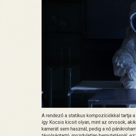
A rendező a statikus kompozíciókkal tartja a
így Kocsis kicsit olyan, mint az orvosok, aki
kamerát sem használ, pedig a nő pánikrohama
távolságtartó, mozdulatlan bemutatásnál, ezz