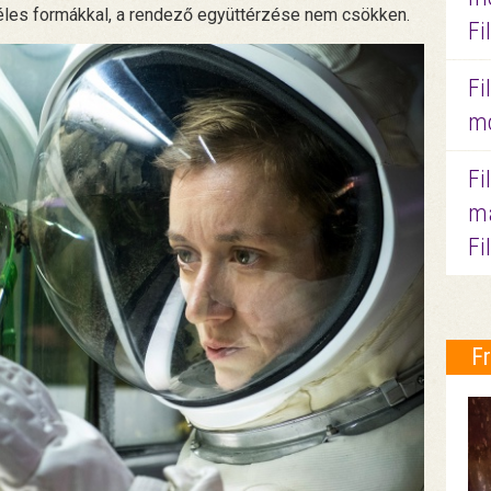
s éles formákkal, a rendező együttérzése nem csökken.
Fi
Fi
mo
Fi
ma
Fi
F