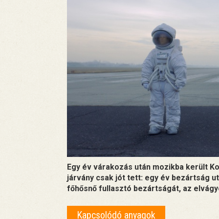
Egy év várakozás után mozikba került Ko
járvány csak jót tett: egy év bezártság 
főhősnő fullasztó bezártságát, az elvág
Kapcsolódó anyagok