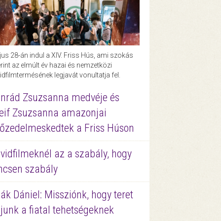
us 28-án indul a XIV. Friss Hús, ami szokás
rint az elmúlt év hazai és nemzetközi
idfilmtermésének legjavát vonultatja fel.
nrád Zsuzsanna medvéje és
eif Zsuzsanna amazonjai
őzedelmeskedtek a Friss Húson
vidfilmeknél az a szabály, hogy
ncsen szabály
ák Dániel: Missziónk, hogy teret
junk a fiatal tehetségeknek