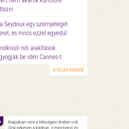
ért nem akarok külföldre
ltözni
a Seydoux egy szörnyeteget
eret, és nincs ezzel egyedül
ndkívüli női alakítások
gyogják be idén Cannes-t
A TELJES DOSSZIÉ
Alapjában véve a feleségem éretlen volt.
Ülök békésen a kádban, ő meg bejön és