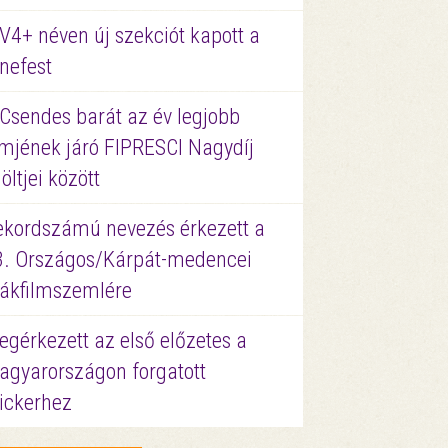
V4+ néven új szekciót kapott a
nefest
 Csendes barát az év legjobb
lmjének járó FIPRESCI Nagydíj
löltjei között
ekordszámú nevezés érkezett a
3. Országos/Kárpát-medencei
iákfilmszemlére
gérkezett az első előzetes a
agyarországon forgatott
ickerhez