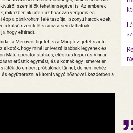
mi
 kívülről szemlélők tehetlenségével is. Az emberek
kö
k, miközben aki átéli, az hosszan vergődik és
i épp a pánikroham felé taszítja. Iszonyú harcok ezek,
Lé
ben a külső szemlélő számára sem láthatóak,
ja, hogy elfáradt.
sz
-hidat, a Mechvárt ligetet és a Margitszigetet szinte
az alkotók, hogy minél univerzálisabbak legyenek és
Re
on Máté operatőr statikus, elégikus képei és Vinnai
ra
odásan erősítik egymást, és alkotnak egy ismeretlen
es játékidő embert próbálónak tűnhet, de nem nehéz
e és együttérezni a kitörni vágyó hősnővel, kezdetben a