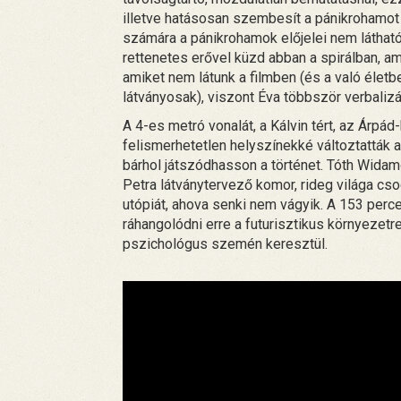
illetve hatásosan szembesít a pánikrohamot
számára a pánikrohamok előjelei nem látható
rettenetes erővel küzd abban a spirálban, am
amiket nem látunk a filmben (és a való élet
látványosak), viszont Éva többször verbalizál
A 4-es metró vonalát, a Kálvin tért, az Árpád
felismerhetetlen helyszínekké változtatták 
bárhol játszódhasson a történet. Tóth Widam
Petra látványtervező komor, rideg világa cs
utópiát, ahova senki nem vágyik. A 153 perc
ráhangolódni erre a futurisztikus környezetr
pszichológus szemén keresztül.