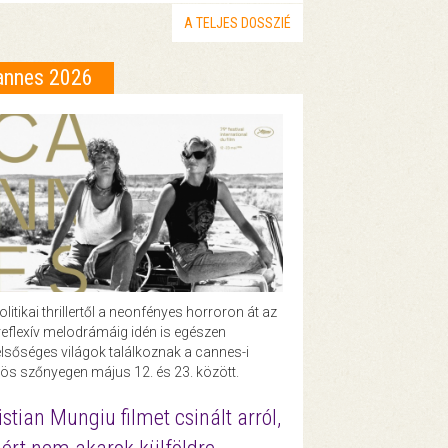
A TELJES DOSSZIÉ
annes 2026
olitikai thrillertől a neonfényes horroron át az
eflexív melodrámáig idén is egészen
lsőséges világok találkoznak a cannes-i
ös szőnyegen május 12. és 23. között.
istian Mungiu filmet csinált arról,