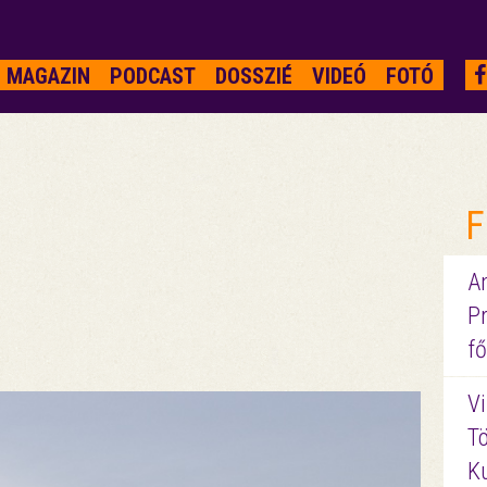
MAGAZIN
PODCAST
DOSSZIÉ
VIDEÓ
FOTÓ
F
A
P
fő
Vi
Tö
K