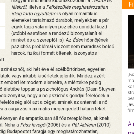
magyar trend lenne kibontakozóban: a
Testről és
F
lélekről
, illetve a
Felkészülés meghatározatlan
ideig tartó együttlétre
is olyan romantikus
elemeket tartalmazó darabok, melyekben a pár
egyik tagja valamilyen pszichés gonddal küzd
(utóbbi esetében a rendező bizonytalanít el
minket és a szereplőt is). Az
Éden
hősnőjének
pszichés problémái viszont nem maradnak belső
harcok, fizikai formát öltenek, iszonyatos
tt.
 színésznő), aki hét éve él acélbörtönben, egyetlen
„Bi
latok, vagy inkább kísérletek jelentik. Mindez azért
műk
a az emberi lét modern elemeire, a miértekre pedig
köz
nő életébe toppan a pszichológus András (Daan Stuyven
str
 bebizonyítsa, hogy a nő pszichés gondjai felelősek a
bes
a felelősség alól azt a céget, aminek az antennái a nő
ja
va a sugárzás maximális megengedett határértékét.
fil
zékenyen és empatikusan áll főszereplőihez, akiknek
A 
ál. Noha a
Friss levegő
(2006) és a
Pál Adrienn
(2010)
ig Budapestet faragja egy meghatározhatatlan,
me