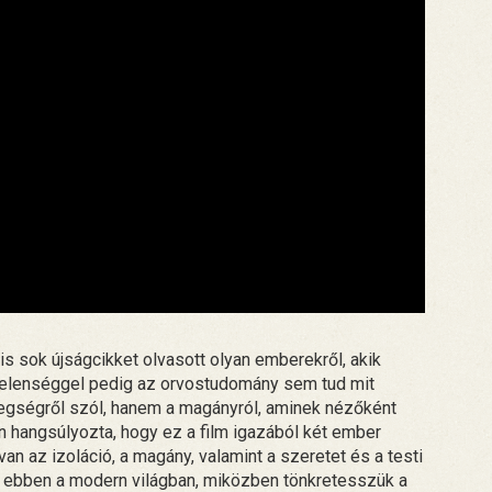
sis sok újságcikket olvasott olyan emberekről, akik
elenséggel pedig az orvostudomány sem tud mit
egségről szól, hanem a magányról, aminek nézőként
an hangsúlyozta, hogy ez a film igazából két ember
an az izoláció, a magány, valamint a szeretet és a testi
a ebben a modern világban, miközben tönkretesszük a