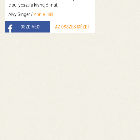
elsüllyeszti a kishajóimat.
Alvy Singer /
Annie Hall
OSZD MEG!
AZ ÖSSZES IDÉZET