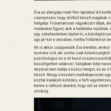
Éva az allergiája miatt fém lapokkal teli kal
csempészni, hogy drótból készít magának 
hallgatja. Folyamatosan vágyakozni látjuk, ah
madarakat figyeli, akik a halálukba repülne
egy szkafanderben léphet ki, a külvilágtól pe
úgy jár-kel a városban, mintha földönkívüli le
Mi is akkor csöppenünk Éva életébe, amikor 
testvére volt, aki szinte csak kötelességből 
pszichológus és a nő kezd összecsiszolódni. 
beszélgethet valakivel. Valójában több hason
lányával nem találja a közös hangot, és az 
készít. Ahogy a kezdeti munkakapcsolat egyre
köztük kialakuló kötődés, a férfi együttérzés
benne a változni akarást, hogy azt az élete
sóvárog.