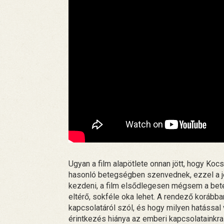
Ugyan a film alapötlete onnan jött, hogy Koc
hasonló betegségben szenvednek, ezzel a j
kezdeni, a film elsődlegesen mégsem a bet
eltérő, sokféle oka lehet. A rendező korább
kapcsolatáról szól, és hogy milyen hatással v
érintkezés hiánya az emberi kapcsolatainkr