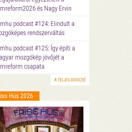
lmreform2026 és Nagy Ervin
lmhu podcast #124: Elindult a
zgóképes rendszerváltás
lmhu podcast #125: Így építi a
gyar mozgókép jövőjét a
lmreform csapata
A TELJES DOSSZIÉ
riss Hús 2026