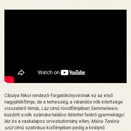
Cibulya Nikol rendező-forgatókönyvírónak ez az első
nagyjátékfilmje, de a terhesség, a várandós nők kitettsége
visszatérő témái,
Láz
című rövidfilmjében Semmelweis
küzdött a nők számára halálos ítélettel felérő gyermekágyi
láz és a vaskalapos orvostudomány ellen,
Mária Terézia
szül
című szatirikus kisfilmjében pedig a királynő