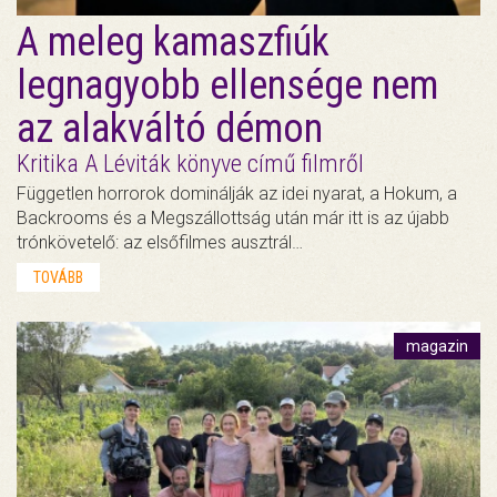
A meleg kamaszfiúk
legnagyobb ellensége nem
az alakváltó démon
Kritika A Léviták könyve című filmről
Független horrorok dominálják az idei nyarat, a Hokum, a
Backrooms és a Megszállottság után már itt is az újabb
trónkövetelő: az elsőfilmes ausztrál…
TOVÁBB
magazin