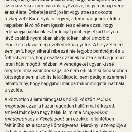
az érkezéskor meg van róla győződve, hogy másnap véget
ér az élete. Önbeteljesítő jóslat vagy stressz okozta
tévképzet? Bármelyik is legyen, a terhességének utolsó
napjaiban lévő nő nem igazán tesz ellene azzal, hogy
édesanyja halálának évfordulóját pont egy elzárt helyen
lévő családi nyaralóban akarja tölteni, ahol a morbid
előérzeten kívül még szellemek is gyötrik. A helyzeten az
sem javít, hogy sikerül rábeszélnie legjobb barátnőjét és a
féltestvérét is, hogy csatlakozzanak hozzá a hétvégére az
isten háta mögötti házban. A vendégeket ugyan kissé
meglepi Irma várandóssága, de nem ejti őket különösebben
kétségbe sem a labilis lelkiállapota, sem pedig a szemmel
látható tény, hogy nagyjából már bármikor megindulhat nála
a szülés.
A közvetlen állami támogatás nélkül készült
Holnap
meghalok
azzal a hazai független hullámmal érkezett,
amivel már olyan nagy halak is, mint a
Magyarázat
mindenre
vagy a
Fekete pont
, ám ezekkel ellentétben
feltűnőbb az alacsony költségvetés. Maroknyi szereplője a
fő helyszínnek számító apró nyaralón kívül legfeljebb a