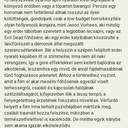
környező erdőben vagy a tóparton barangol. Persze egy
horrornak nem feltétlenül állnak rosszul az ilyen
kötöttségek, gondoljunk csak a low-budget horrorkészítés
olyan hollywoodi ikonjaira, mint Jason Vorhees, aki mindig
egy erdei táborban szeretett a legjobban lecsapni, vagy az
Evil Dead főhősére, aki egy erdei kalyibában köszörülte a
láncfűrészét a démonok által megszállt
szerencsétleneken. Bár a helyszín a szépen felújított erdei
nyaraló képében itt is stimmelne, Irma nem áll neki
vérengzeni, így a gore effektekkel sem kellett bajlódnia az
alkotóknak, leszámítva egy rövid, de annál fájdalmasabbnak
tűnő foghúzásos jelenetet. Ahhoz a történethez viszont,
amit a film el akar mesélni főhősének egyedül viselt
terhességről, családi és kapcsolati hálójának
szétziláltságáról, kifejezetten illik a lassú tempó, a
fenyegetettség érzetének fokozatos növelése. Vérfürdő
helyett a film Irma terhelt pszichéjében mártózik meg,
családi traumáit hozza felszínre, miközben a
természetfelettivel is kacérkodik. De mintha egyik irányba
sem akarna igazán elköteleződni.