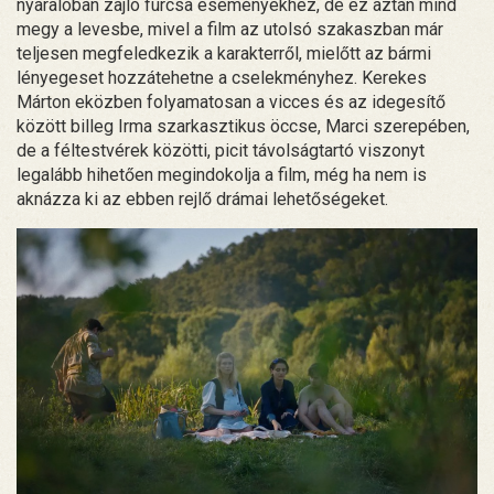
nyaralóban zajló furcsa eseményekhez, de ez aztán mind
megy a levesbe, mivel a film az utolsó szakaszban már
teljesen megfeledkezik a karakterről, mielőtt az bármi
lényegeset hozzátehetne a cselekményhez. Kerekes
Márton eközben folyamatosan a vicces és az idegesítő
között billeg Irma szarkasztikus öccse, Marci szerepében,
de a féltestvérek közötti, picit távolságtartó viszonyt
legalább hihetően megindokolja a film, még ha nem is
aknázza ki az ebben rejlő drámai lehetőségeket.