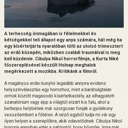
A terhesség önmagában is félelmekkel és
kétségekkel teli állapot egy anya számára, hát még ha
egy kísértetjárta nyaralóban tölti az utolsó trimesztert
az erdő közepén, miközben családi traumáival is meg
kell küzdenie. Cibulya Nikol horrorfilmje, a Kurta Niké
főszereplésével készült Holnap meghalok
megérkezett a mozikba. Kritikánk a filmről.
A magányos erdei kunyhó legalább annyira evidens
helyszínválasztás egy horrorhoz, mint a barátságtalan
ormok között magasodó kísértetkastély, az elhagyatott
szanatórium vagy épp a világtól elzárt kis falu, ahol a
belterjes helybéliek már szorgosan fonják a gyúlékony
vesszőembert a főtéren. A néző egyből tudja mi vár egy
ilyen helyen a szereplőkre, akik odavetődnek. Cibulya Nikol
horrorja annyiban eltér a sablontól, hogy hősnője, Irma már