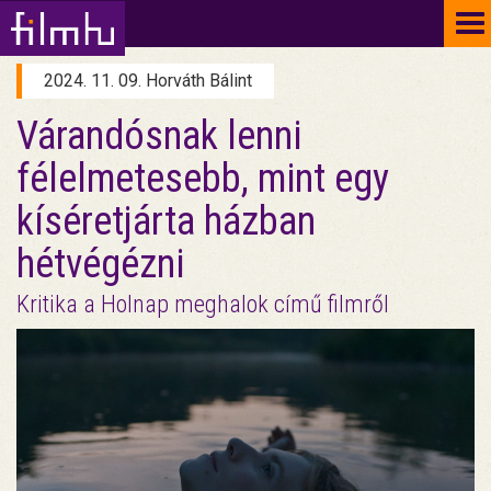
To
na
2024. 11. 09. Horváth Bálint
Várandósnak lenni
félelmetesebb, mint egy
kíséretjárta házban
hétvégézni
Kritika a Holnap meghalok című filmről