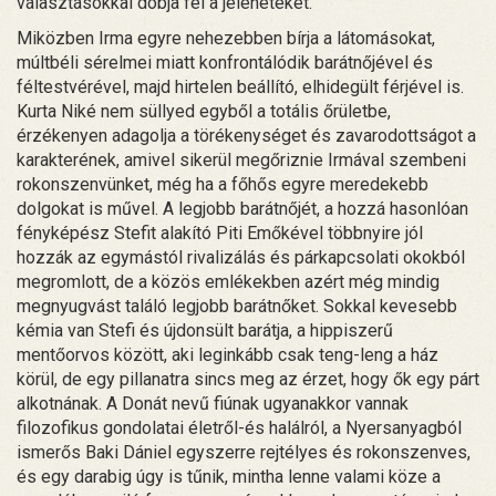
választásokkal dobja fel a jeleneteket.
Miközben Irma egyre nehezebben bírja a látomásokat,
múltbéli sérelmei miatt konfrontálódik barátnőjével és
féltestvérével, majd hirtelen beállító, elhidegült férjével is.
Kurta Niké nem süllyed egyből a totális őrületbe,
érzékenyen adagolja a törékenységet és zavarodottságot a
karakterének, amivel sikerül megőriznie Irmával szembeni
rokonszenvünket, még ha a főhős egyre meredekebb
dolgokat is művel. A legjobb barátnőjét, a hozzá hasonlóan
fényképész Stefit alakító Piti Emőkével többnyire jól
hozzák az egymástól rivalizálás és párkapcsolati okokból
megromlott, de a közös emlékekben azért még mindig
megnyugvást találó legjobb barátnőket. Sokkal kevesebb
kémia van Stefi és újdonsült barátja, a hippiszerű
mentőorvos között, aki leginkább csak teng-leng a ház
körül, de egy pillanatra sincs meg az érzet, hogy ők egy párt
alkotnának. A Donát nevű fiúnak ugyanakkor vannak
filozofikus gondolatai életről-és halálról, a Nyersanyagból
ismerős Baki Dániel egyszerre rejtélyes és rokonszenves,
és egy darabig úgy is tűnik, mintha lenne valami köze a