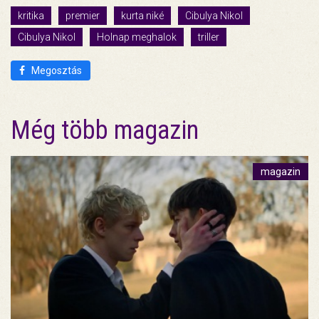
kritika
premier
kurta niké
Cibulya Nikol
Cibulya Nikol
Holnap meghalok
triller
Megosztás
Még több magazin
magazin