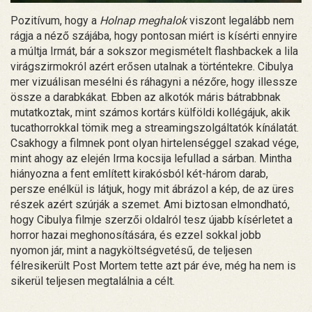
Pozitívum, hogy a
Holnap meghalok
viszont legalább nem
rágja a néző szájába, hogy pontosan miért is kísérti ennyire
a múltja Irmát, bár a sokszor megismételt flashbackek a lila
virágszirmokról azért erősen utalnak a történtekre. Cibulya
mer vizuálisan mesélni és ráhagyni a nézőre, hogy illessze
össze a darabkákat. Ebben az alkotók máris bátrabbnak
mutatkoztak, mint számos kortárs külföldi kollégájuk, akik
tucathorrokkal tömik meg a streamingszolgáltatók kínálatát.
Csakhogy a filmnek pont olyan hirtelenséggel szakad vége,
mint ahogy az elején Irma kocsija lefullad a sárban. Mintha
hiányozna a fent említett kirakósból két-három darab,
persze enélkül is látjuk, hogy mit ábrázol a kép, de az üres
részek azért szúrják a szemet. Ami biztosan elmondható,
hogy Cibulya filmje szerzői oldalról tesz újabb kísérletet a
horror hazai meghonosítására, és ezzel sokkal jobb
nyomon jár, mint a nagyköltségvetésű, de teljesen
félresikerült Post Mortem tette azt pár éve, még ha nem is
sikerül teljesen megtalálnia a célt.