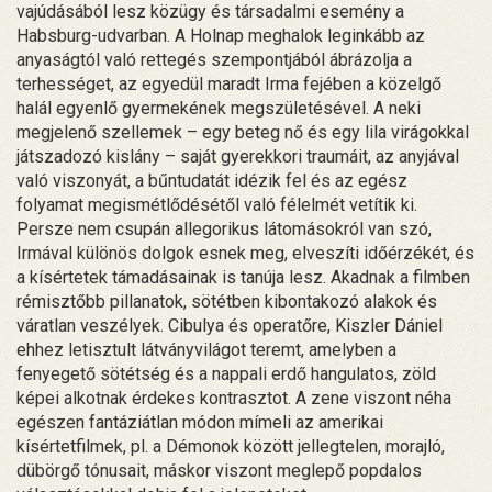
vajúdásából lesz közügy és társadalmi esemény a
Habsburg-udvarban. A Holnap meghalok leginkább az
anyaságtól való rettegés szempontjából ábrázolja a
terhességet, az egyedül maradt Irma fejében a közelgő
halál egyenlő gyermekének megszületésével. A neki
megjelenő szellemek – egy beteg nő és egy lila virágokkal
játszadozó kislány – saját gyerekkori traumáit, az anyjával
való viszonyát, a bűntudatát idézik fel és az egész
folyamat megismétlődésétől való félelmét vetítik ki.
Persze nem csupán allegorikus látomásokról van szó,
Irmával különös dolgok esnek meg, elveszíti időérzékét, és
a kísértetek támadásainak is tanúja lesz. Akadnak a filmben
rémisztőbb pillanatok, sötétben kibontakozó alakok és
váratlan veszélyek. Cibulya és operatőre, Kiszler Dániel
ehhez letisztult látványvilágot teremt, amelyben a
fenyegető sötétség és a nappali erdő hangulatos, zöld
képei alkotnak érdekes kontrasztot. A zene viszont néha
egészen fantáziátlan módon mímeli az amerikai
kísértetfilmek, pl. a Démonok között jellegtelen, morajló,
dübörgő tónusait, máskor viszont meglepő popdalos