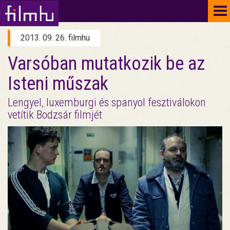
To
na
2013. 09. 26. filmhu
Varsóban mutatkozik be az
Isteni műszak
Lengyel, luxemburgi és spanyol fesztiválokon
vetítik Bodzsár filmjét