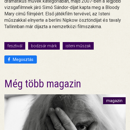
dramatikus művek kategóriában, majd 2007-ben a legjobb
vizsgafilmnek járó Simó Sándor-díjat kapta meg a Bloody
Mary című filmjéért. Első játékfilm tervével, az Isteni
műszakkal elnyerte a berlini Nipkow ösztöndíjat és tavaly
Tallinnban már díjazta a nemzetközi filmszakma.
fesztivál
bodzsár márk
isteni műszak
Megosztás
Még több magazin
magazin