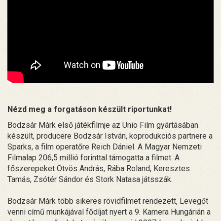
Nézd meg a forgatáson készült riportunkat!
Bodzsár Márk első játékfilmje az Unio Film gyártásában
készült, producere Bodzsár István, koprodukciós partnere a
Sparks, a film operatőre Reich Dániel. A Magyar Nemzeti
Filmalap 206,5 millió forinttal támogatta a filmet. A
főszerepeket Ötvös András, Rába Roland, Keresztes
Tamás, Zsótér Sándor és Stork Natasa játsszák.
Bodzsár Márk több sikeres rövidfilmet rendezett, Levegőt
venni című munkájával fődíjat nyert a 9. Kamera Hungárián a