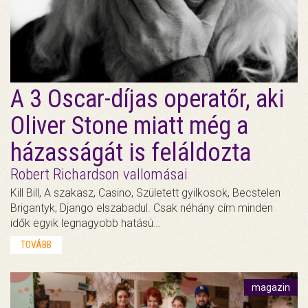
A 3 Oscar-díjas operatőr, aki
Oliver Stone miatt még a
házasságát is feláldozta
Robert Richardson vallomásai
Kill Bill, A szakasz, Casino, Született gyilkosok, Becstelen
Brigantyk, Django elszabadul. Csak néhány cím minden
idők egyik legnagyobb hatású…
TOVÁBB
magazin