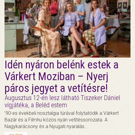
Idén nyáron belénk estek a
Várkert Moziban – Nyerj
páros jegyet a vetítésre!
Augusztus 12-én lesz látható Tiszeker Dániel
vígjátéka, a Beléd estem
’90-es évekbeli nosztalgia túrával folytatódik a Várkert
Bazár és a Filmhu közös nyári vetítéssorozata. A
Nagykarácsony és a Nyugati nyaralás…