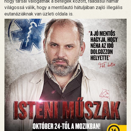
hogy társai válogatnak a betegek között, ráadásul hamar
világossá válik, hogy a mentőautó hátuljában zajló illegális
eutanáziáknak van üzleti oldala is.