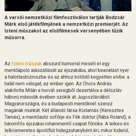
A varsói nemzetközi filmfesztiválon tartják Bodzsár
Márk első játékfilmjének a nemzetközi premierjét. Az
Isteni műszakot az elsőfilmesek versenyében tűzik
műsorra.
Az
Isteni műszak
abszurd humorral meséli el egy
mentőápoló alászállását az éjszakába, ahol beavatást nyer
a halottasbizniszbe és az ahhoz kötődő kegyetlen elvbe: a
halál nem válogat, az ember igen. Az Ötvös András
alakította Milán a horvát seregből dezertálva a délszláv
háború második évében szökik át Jugoszláviából
Magyarországra, és a budapesti mentőknél szerez
magának munkát. Két állandó társa Kistamás (Keresztes
Tamás), a mentőautó sofőrje és Fék doktor (Rába Roland), a
háromfős éjszakai rohammentő csapat főnöke. A lelkes és
lelkiismeretes ápolófiút hidegzuhanyként éri, mikor kiderül,