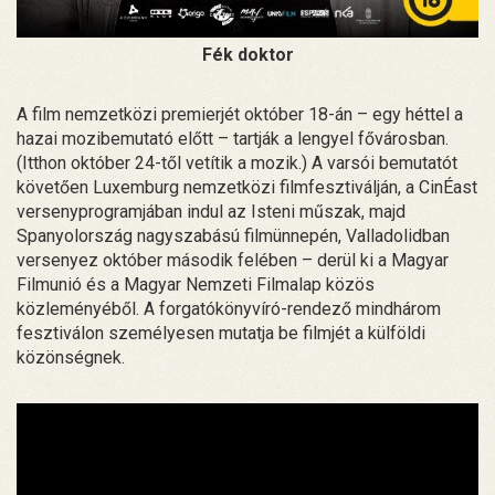
Fék doktor
A film nemzetközi premierjét október 18-án – egy héttel a
hazai mozibemutató előtt – tartják a lengyel fővárosban.
(Itthon október 24-től vetítik a mozik.) A varsói bemutatót
követően Luxemburg nemzetközi filmfesztiválján, a CinÉast
versenyprogramjában indul az Isteni műszak, majd
Spanyolország nagyszabású filmünnepén, Valladolidban
versenyez október második felében – derül ki a Magyar
Filmunió és a Magyar Nemzeti Filmalap közös
közleményéből. A forgatókönyvíró-rendező mindhárom
fesztiválon személyesen mutatja be filmjét a külföldi
közönségnek.