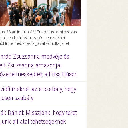
us 28-án indul a XIV. Friss Hús, ami szokás
rint az elmúlt év hazai és nemzetközi
idfilmtermésének legjavát vonultatja fel.
nrád Zsuzsanna medvéje és
eif Zsuzsanna amazonjai
őzedelmeskedtek a Friss Húson
vidfilmeknél az a szabály, hogy
ncsen szabály
ák Dániel: Missziónk, hogy teret
junk a fiatal tehetségeknek