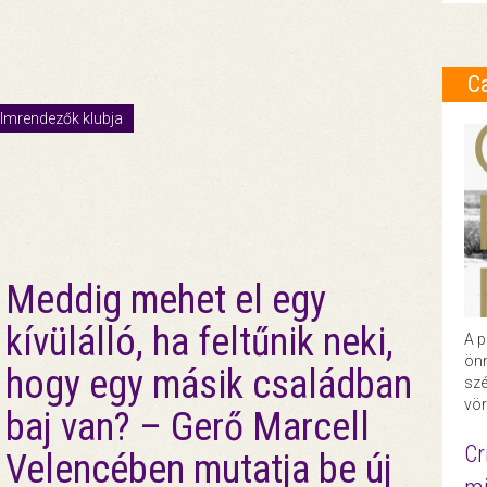
C
ilmrendezők klubja
Meddig mehet el egy
kívülálló, ha feltűnik neki,
A p
önr
hogy egy másik családban
szé
vör
baj van? – Gerő Marcell
Cr
Velencében mutatja be új