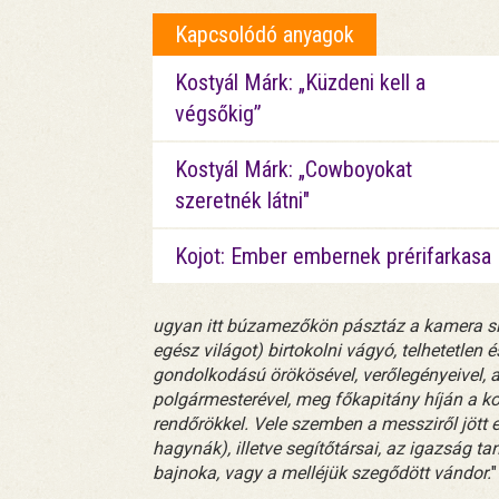
Kapcsolódó anyagok
Kostyál Márk: „Küzdeni kell a
végsőkig”
Kostyál Márk: „Cowboyokat
szeretnék látni"
Kojot: Ember embernek prérifarkasa
ugyan itt búzamezőkön pásztáz a kamera siva
egész világot) birtokolni vágyó, telhetetlen é
gondolkodású örökösével, verőlegényeivel, a
polgármesterével, meg főkapitány híján a ko
rendőrökkel. Vele szemben a messziről jött e
hagynák), illetve segítőtársai, az igazság t
bajnoka, vagy a melléjük szegődött vándor.
"