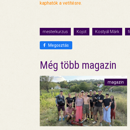
kaphatók a vetítésre.
mesterkurzus
Kojot
Kostyál Márk
f
Megosztás
Még több magazin
magazin