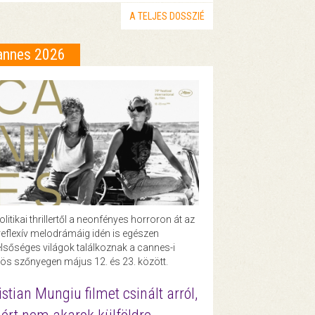
A TELJES DOSSZIÉ
annes 2026
olitikai thrillertől a neonfényes horroron át az
eflexív melodrámáig idén is egészen
lsőséges világok találkoznak a cannes-i
ös szőnyegen május 12. és 23. között.
istian Mungiu filmet csinált arról,