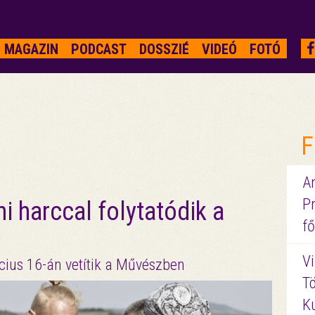
MAGAZIN
PODCAST
DOSSZIÉ
VIDEÓ
FOTÓ
F
A
P
ni harccal folytatódik a
fő
Vi
cius 16-án vetítik a Művészben
Tö
K