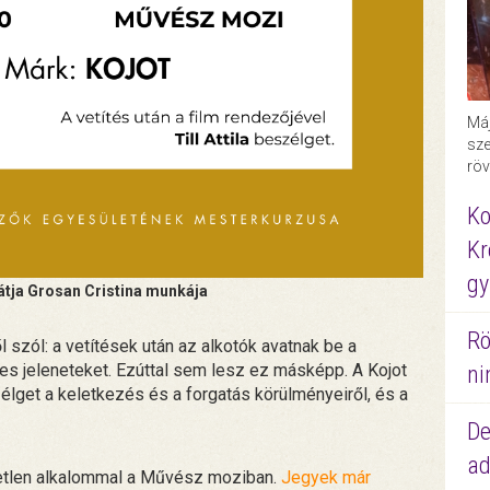
Máj
sze
röv
Ko
Kr
gy
tja Grosan Cristina munkája
Rö
 szól: a vetítések után az alkotók avatnak be a
es jeleneteket. Ezúttal sem lesz ez másképp. A Kojot
ni
zélget a keletkezés és a forgatás körülményeiről, és a
De
ad
yetlen alkalommal a Művész moziban.
Jegyek már