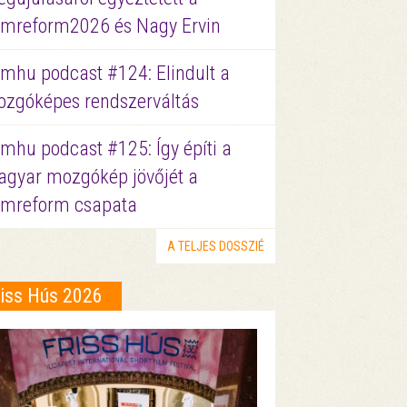
lmreform2026 és Nagy Ervin
lmhu podcast #124: Elindult a
zgóképes rendszerváltás
lmhu podcast #125: Így építi a
gyar mozgókép jövőjét a
lmreform csapata
A TELJES DOSSZIÉ
riss Hús 2026