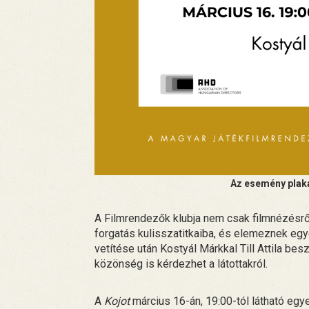
Az esemény plaká
A Filmrendezők klubja nem csak filmnézésről
forgatás kulisszatitkaiba, és elemeznek egy
vetítése után Kostyál Márkkal Till Attila bes
közönség is kérdezhet a látottakról.
A
Kojot
március 16-án, 19:00-tól látható eg