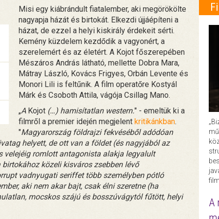
F
Misi egy kiábrándult fiatalember, aki megörökölte
nagyapja házát és birtokát. Elkezdi újjáépíteni a
házat, de ezzel a helyi kiskirály érdekeit sérti.
Kemény küzdelem kezdődik a vagyonért, a
szerelemért és az életért. A Kojot főszerepében
Mészáros András látható, mellette Dobra Mara,
Mátray László, Kovács Frigyes, Orbán Levente és
Monori Lili is feltűnik. A film operatőre Kostyál
Márk és Csoboth Attila, vágója Csillag Mano.
„
A
Kojot
(…) hamisítatlan western.
" - emeltük ki a
filmről a premier idején megjelent
kritikánkban
.
„Bi
műk
"
Magyarország földrajzi fekvéséből adódóan
köz
tag helyett, de ott van a földet (és nagyjából az
str
s velejéig romlott antagonista alakja legyalult
bes
 birtokához közeli kisváros zsebben lévő
ja
rrupt vadnyugati seriffet több személyben pótló
fil
mber, aki nem akar bajt, csak élni szeretne (ha
anulatlan, mocskos szájú és bosszúvágytól fűtött, helyi
A 
me