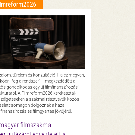
ilmreform2026
zalom, türelem és konzultáció. Ha ez megvan,
ödni fog a rendszer” – megkezdődött a
ös gondolkodás egy új filmfinanszírozási
uktúráról. A Filmreform2026 kerekasztal-
zélgetéseken a szakmai résztvevők közös
vaslatcsomagon dolgoznak a hazai
mfinanszírozás és filmgyártás jövőjéről.
magyar filmszakma
gújulásáról egyeztetett a