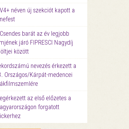
V4+ néven új szekciót kapott a
nefest
 Csendes barát az év legjobb
lmjének járó FIPRESCI Nagydíj
löltjei között
ekordszámú nevezés érkezett a
3. Országos/Kárpát-medencei
iákfilmszemlére
gérkezett az első előzetes a
agyarországon forgatott
ickerhez