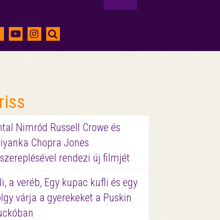
riss
ntal Nimród Russell Crowe és
riyanka Chopra Jones
szereplésével rendezi új filmjét
li, a veréb, Egy kupac kufli és egy
lgy várja a gyerekeket a Puskin
uckóban