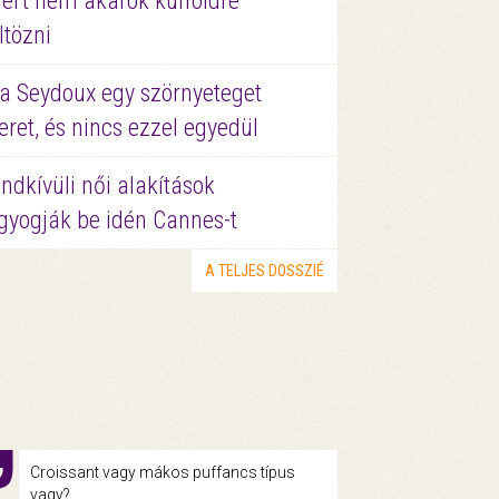
ért nem akarok külföldre
ltözni
a Seydoux egy szörnyeteget
eret, és nincs ezzel egyedül
ndkívüli női alakítások
gyogják be idén Cannes-t
A TELJES DOSSZIÉ
Croissant vagy mákos puffancs típus
vagy?