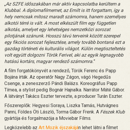
„
Az SZFE időszakában már aktív kapcsolatba kerültem a
Klubbal. A diplomafilmemet, az Emilt is itt forgattam, így a
hely nemcsak mítosz maradt számomra, hanem személyes
alkotói térré is vált. A most elkészült film egy független
alkotás, amelyet egy lehetséges nemzetközi sorozat
pilotjának szánunk. Hosszú távú terveink között szerepel
egy fikciós sorozat fejlesztése, amely tovább bontaná ezt a
gazdag történeti és kulturális világot. Külön megtiszteltetés
volt együtt dolgozni Török Ferivel, aki az egyik legnagyobb
hatású kortárs, magyar rendező számomra.
”
A film forgatókönyvét a rendező, Török Ferenc és Papp
Bojána írták. Az operatőr Nagy Zágon, vágó Hegedűs
Csenge, a zeneszerző Pándi Balázs. Koreográfus Papp
Tímea, a stylist pedig Bognár Hajnalka. Narrátor Máté Gábor.
A látványt Takács Eszter tervezte, a producer Turán Eszter.
Főszereplők: Hegyesi Soraya, Liszka Tamás, Hutvágnes
Panni, Földes Öti László, Torma Gábor Frenk. A
Fészek Klub
gyártója és forgalmazója a Moviebar Films.
Legközelebb az
Art Mozik éjszakájá
n lehet látni a filmet