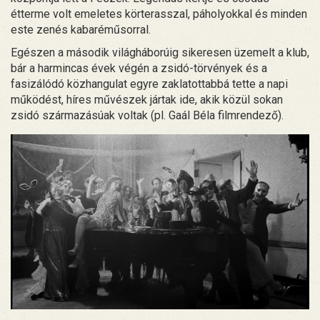
étterme volt emeletes körterasszal, páholyokkal és minden
este zenés kabaréműsorral.
Egészen a második világháborúig sikeresen üzemelt a klub,
bár a harmincas évek végén a zsidó-törvények és a
fasizálódó közhangulat egyre zaklatottabbá tette a napi
működést, híres művészek jártak ide, akik közül sokan
zsidó származásúak voltak (pl. Gaál Béla filmrendező).