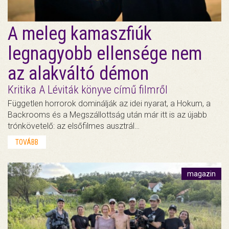
A meleg kamaszfiúk
legnagyobb ellensége nem
az alakváltó démon
Kritika A Léviták könyve című filmről
Független horrorok dominálják az idei nyarat, a Hokum, a
Backrooms és a Megszállottság után már itt is az újabb
trónkövetelő: az elsőfilmes ausztrál…
TOVÁBB
magazin