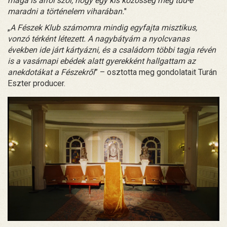
maga is arról szól, hogy egy kis közösség meg tud-e
maradni a történelem viharában.
"
„
A Fészek Klub számomra mindig egyfajta misztikus,
vonzó térként létezett. A nagybátyám a nyolcvanas
években ide járt kártyázni, és a családom többi tagja révén
is a vasárnapi ebédek alatt gyerekként hallgattam az
anekdotákat a Fészekről
” – osztotta meg gondolatait Turán
Eszter producer.