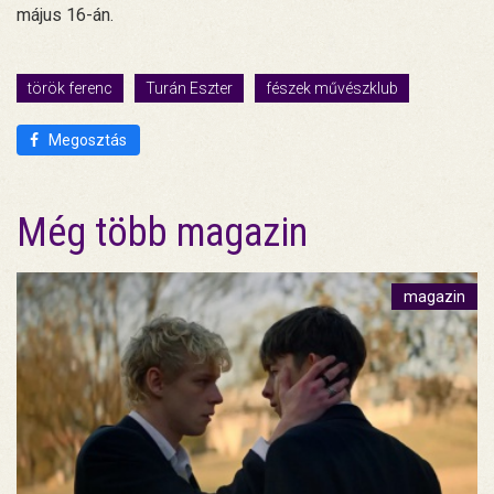
május 16-án.
török ferenc
Turán Eszter
fészek művészklub
Megosztás
Még több magazin
magazin