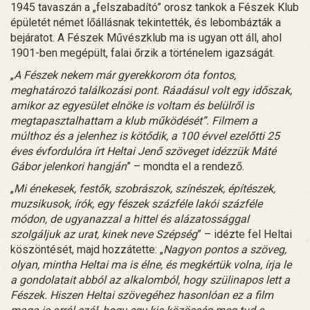
1945 tavaszán a „felszabadító” orosz tankok a Fészek Klub
épületét német lőállásnak tekintették, és lebombázták a
bejáratot. A Fészek Művészklub ma is ugyan ott áll, ahol
1901-ben megépült, falai őrzik a történelem igazságát.
„
A Fészek nekem már gyerekkorom óta fontos,
meghatározó találkozási pont. Ráadásul volt egy időszak,
amikor az egyesület elnöke is voltam és belülről is
megtapasztalhattam a klub működését”. Filmem a
múlthoz és a jelenhez is kötődik, a 100 évvel ezelőtti 25
éves évfordulóra írt Heltai Jenő szöveget idézzük Máté
Gábor jelenkori hangján
” – mondta el a rendező.
„
Mi énekesek, festők, szobrászok, színészek, építészek,
muzsikusok, írók, egy fészek százféle lakói százféle
módon, de ugyanazzal a hittel és alázatossággal
szolgáljuk az urat, kinek neve Szépség
” – idézte fel Heltai
köszöntését, majd hozzátette: „
Nagyon pontos a szöveg,
olyan, mintha Heltai ma is élne, és megkértük volna, írja le
a gondolatait abból az alkalomból, hogy szülinapos lett a
Fészek. Hiszen Heltai szövegéhez hasonlóan ez a film