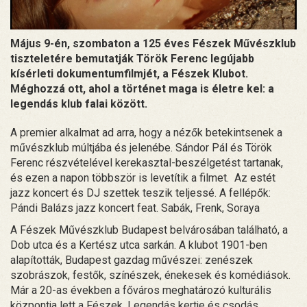
Május 9-én, szombaton a 125 éves Fészek Művészklub
tiszteletére bemutatják Török Ferenc legújabb
kísérleti dokumentumfilmjét, a Fészek Klubot.
Méghozzá ott, ahol a történet maga is életre kel: a
legendás klub falai között.
A premier alkalmat ad arra, hogy a nézők betekintsenek a
művészklub múltjába és jelenébe. Sándor Pál és Török
Ferenc részvételével kerekasztal-beszélgetést tartanak,
és ezen a napon többször is levetítik a filmet. Az estét
jazz koncert és DJ szettek teszik teljessé. A fellépők:
Pándi Balázs jazz koncert feat. Sabák, Frenk, Soraya
A Fészek Művészklub Budapest belvárosában található, a
Dob utca és a Kertész utca sarkán. A klubot 1901-ben
alapították, Budapest gazdag művészei: zenészek
szobrászok, festők, színészek, énekesek és komédiások.
Már a 20-as években a főváros meghatározó kulturális
központja lett a Fészek. Legendás kertje és csodás