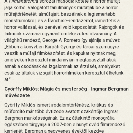
A
Filmanatómia
sorozat második kötete a horror műfajt
járja körbe. Válogatott tanulmányok mutatják be a horror
műfajtörténetét, alműfajait, beszélnek a legismertebb
monstrumokról, és a franchise-rendszerről, ismertetik a
horror vallással, és zenével való kapcsolatát. Rajongók és
laikusok számára egyaránt emlékezetes olvasmány. A
világhírű rendező, George A. Romero így ajánlja a művet:
„Ebben a könyvben Kárpáti György és társai szemügyre
veszik a műfaji filmkészítést, és kapukat nyitnak meg,
amelyeken keresztül mindannyian megtapasztalhatjuk
annak a csodának és izgalomnak az érzését, amelyeket
csak az általuk vizsgált horrorfilmeken keresztül élhetünk
át.”
Györffy Miklós: Mágia és mesterség - Ingmar Bergman
művészete
Györffy Miklós ismert irodalomtörténész, kritikus és
műfordító már több évtizede avatott szakértője Ingmar
Bergman munkásságának. Ez az áttekintő monográfia
egészében tárgyalja a 2007-ben elhunyt svéd filmrendező
karrierjét. Bergman a negyvenes évektől kezdve