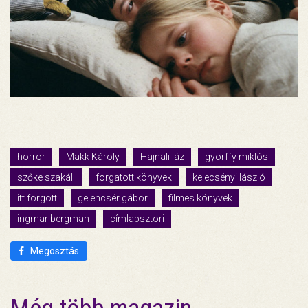
horror
Makk Károly
Hajnali láz
györffy miklós
szőke szakáll
forgatott könyvek
kelecsényi lászló
itt forgott
gelencsér gábor
filmes könyvek
ingmar bergman
címlapsztori
Megosztás