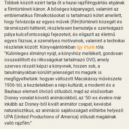
Többek között ezért tartja őt a hazai rajzfilmgyártás atyjának
a filmtörténeti kánon. A bőséges képanyagot, valamint az
emblematikus filmalkotásokat is tartalmazó kötet amellett,
hogy felvázolja az egyes művek (film)történeti közegét és
társmészeti hátterét, részletesen bemutatja e szerteágazó
pálya kulcsfontosságú fejezeteit, és eligazít az életmű
egyes fázisai, a személyes motívumok, valamint a technikai
részletek között. Könyvajánlónkban
így írtunk
róla:
"Különleges élményt nyújt, a könyvhöz mellékelt, gondosan
összeállított és ritkoságokat tartalmazó DVD, amely
szerves részét képzi a könyvnek, hiszen sok, a
tanulmányokban körülírt jelenséget mi magunk is
megfigyelhetünk: hogyan változott Macskássy művészete
1936-tól, a kezdetekben a népi kultúrát, a modernt és a
Bauhaus elemeit ötvöző stílusból, majd az elsősorban
Disney vonalat követő animációkból, az ’50-es évekre már
inkább az Disney-ből kivált animátor csapat, kevésbé
naturalisztikus, az animáció sajátosságait előtérbe helyező
UPA (United Productions of America) stílusát magáénak
valló rajzfilm."