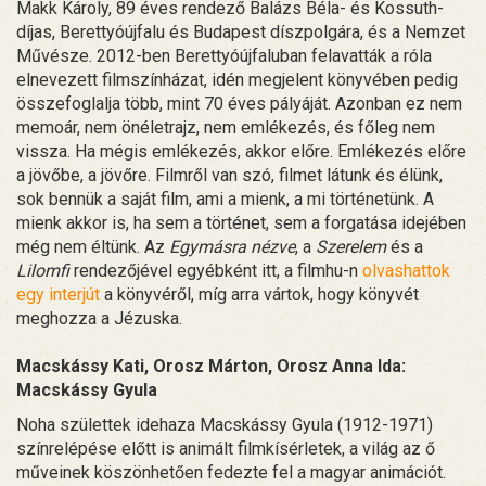
Makk Károly, 89 éves rendező Balázs Béla- és Kossuth-
díjas, Berettyóújfalu és Budapest díszpolgára, és a Nemzet
Művésze. 2012-ben Berettyóújfaluban felavatták a róla
elnevezett filmszínházat, idén megjelent könyvében pedig
összefoglalja több, mint 70 éves pályáját. Azonban ez nem
memoár, nem önéletrajz, nem emlékezés, és főleg nem
vissza. Ha mégis emlékezés, akkor előre. Emlékezés előre
a jövőbe, a jövőre. Filmről van szó, filmet látunk és élünk,
sok bennük a saját film, ami a mienk, a mi történetünk. A
mienk akkor is, ha sem a történet, sem a forgatása idejében
még nem éltünk. Az
Egymásra
nézve
, a
Szerelem
és a
Lilomfi
rendezőjével egyébként itt, a filmhu-n
olvashattok
egy interjút
a könyvéről, míg arra vártok, hogy könyvét
meghozza a Jézuska.
Macskássy Kati, Orosz Márton, Orosz Anna Ida:
Macskássy Gyula
Noha születtek idehaza Macskássy Gyula (1912-1971)
színrelépése előtt is animált filmkísérletek, a világ az ő
műveinek köszönhetően fedezte fel a magyar animációt.