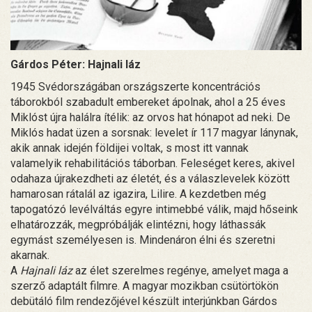
Gárdos Péter: Hajnali láz
1945 Svédországában országszerte koncentrációs
táborokból szabadult embereket ápolnak, ahol a 25 éves
Miklóst újra halálra ítélik: az orvos hat hónapot ad neki. De
Miklós hadat üzen a sorsnak: levelet ír 117 magyar lánynak,
akik annak idején földijei voltak, s most itt vannak
valamelyik rehabilitációs táborban. Feleséget keres, akivel
odahaza újrakezdheti az életét, és a válaszlevelek között
hamarosan rátalál az igazira, Lilire. A kezdetben még
tapogatózó levélváltás egyre intimebbé válik, majd hőseink
elhatározzák, megpróbálják elintézni, hogy láthassák
egymást személyesen is. Mindenáron élni és szeretni
akarnak.
A
Hajnali láz
az élet szerelmes regénye, amelyet maga a
szerző adaptált filmre. A magyar mozikban csütörtökön
debütáló film rendezőjével készült interjúnkban Gárdos