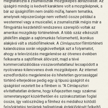
meghatározta a zsurnaliszták mozgóképes ábrázolását. Az
újságíró mindig is kedvelt karaktere volt a mozgóképnek, s
bár az újságírófilm nem önálló műfaj, hanem tematika,
amelynek népszerűsége nem vethető össze például a
westernnel vagy a musicallel, a zsurnaliszták mégis már a
filmgyártás kezdetétől rendszeres szereplői voltak az
amerikai mozgókép történetének. A több száz elkészült
játékfilm alapján a sajtómunkás felismerhető, ikonikus
alakjává vált a stúdiófilmeknek. A
Címlapsztori
filmtörténeti
kalandozása során végigkövethetjük azt a folyamatot,
ahogy a televíziózás megjelenése az ötvenes években
felkavarta a sajtófilmek állóvizét, majd a tévé
kommercializálódása visszavonhatatlanul lecsapódott a
nyolcvanas-kilencvenes évek mozgóképein. Az internet
ezredfordulós megjelenése és hihetetlen gyorsasággal
történő elterjedése pedig egy új típusú újságírót és
újságírást vezetett be a filmben is. "A Címlapsztori
elvitathatatlan érdeme, hogy kifejezetten nagy szakmai
ismeretanyagot közérthetően és szórakoztatóan foglal
össze, így valószínűleg a filmhez és médiához kötődő
felsőoktatási területek hallgatóinak érdeklődését felkeltő