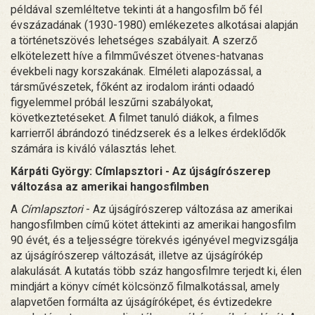
példával szemléltetve tekinti át a hangosfilm bő fél
évszázadának (1930-1980) emlékezetes alkotásai alapján
a történetszövés lehetséges szabályait. A szerző
elkötelezett híve a filmművészet ötvenes-hatvanas
évekbeli nagy korszakának. Elméleti alapozással, a
társművészetek, főként az irodalom iránti odaadó
figyelemmel próbál leszűrni szabályokat,
következtetéseket. A filmet tanuló diákok, a filmes
karrierről ábrándozó tinédzserek és a lelkes érdeklődők
számára is kiváló választás lehet.
Kárpáti György: Címlapsztori - Az újságírószerep
változása az amerikai hangosfilmben
A
Címlapsztori
- Az újságírószerep változása az amerikai
hangosfilmben című kötet áttekinti az amerikai hangosfilm
90 évét, és a teljességre törekvés igényével megvizsgálja
az újságírószerep változását, illetve az újságírókép
alakulását. A kutatás több száz hangosfilmre terjedt ki, élen
mindjárt a könyv címét kölcsönző filmalkotással, amely
alapvetően formálta az újságíróképet, és évtizedekre