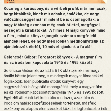
Közeleg a karácsony, és a vérbeli profik már nemcsak,
hogy kitalálták, kinek mit adnak ajándékba, de nagy
valószínűséggel már mindent be is csomagoltak; a
nagy többség azonban még csak ötletel, megfigyel,
nézegeti a kirakatokat. A filmes témájú könyvek mind
a film-, mind a könyvrajongók számára megfelelő
ajándék lehet, de hogy még jobban megkönnyítsük az
ajándékozók életét, 10 művet ajánlunk a fa alá!
Gelencsér Gábor: Forgatott könyvek - A magyar film
és az irodalom kapcsolata 1945 és 1995 között
Gelencsér Gábornak, az ELTE BTK oktatójának már négy
önálló kötete jelent meg, s mindegyik magyar filmesekkel
foglakozik. Idén publikálta ötödik könyvét, egy
nagyszabású, hiánypótló monográfiát, mely a magyar film
és az irodalom kapcsolatát tárgyalja 1945 és 1995 között.
Egyfelől áttekinti két kulturális rendszer, azaz film és
irodalom hatásösszefüggéseinek történetét, másfelől
érzékeny és alapos elemzéseket közöl a legfontosabb írók