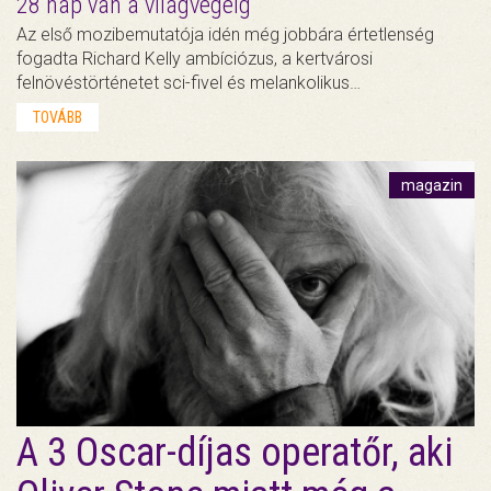
28 nap van a világvégéig
Az első mozibemutatója idén még jobbára értetlenség
fogadta Richard Kelly ambíciózus, a kertvárosi
felnövéstörténetet sci-fivel és melankolikus…
TOVÁBB
magazin
A 3 Oscar-díjas operatőr, aki