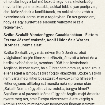
elmondta, hogy a két mű között nagy lesz a különbség,
mivel a film „dramatikusabb, sokkal több olyan pontja van,
ahol kiéleződnek a konfliktusok, és sokkal nehezebb a
szerelmesek sorsa, mint a regényben. Én azt gondolom,
hogy ez egy sűrített és élesebb változata lesz a
regénynek”.
Szőke Szakáll: Vonósnégyes Casablancában - Életem
Ferenc József császár, Adolf Hitler és a Warner
Brothers uralma alatt
Szőke Szakáll, vagy más néven Gerő Jenő az első
világháború idején filmezett először, játszott a bécsi és a
berlini színházban is, azonban 1938-ban kivándorolt
Angliába, hiszen tudta, ha a Führer hatalomra jut, a nácizmus
ellenségeit a lámpavasakra fogják akasztani. Szőke Szakáll
nem várta meg Hitler bosszúját
A revizor
című filmjéért –
Hitler ugyanis állítólag azt mondta neki a premier után:
„Sakall! Nem szégyelli ezt az ostoba, bárgyú filmet?
Sajnálom a rá pazarolt időmet.” Így hát Anglia, majd Amerika
nyerte meg azt, amit Európa elveszített: élete végéig a
komikus több, mint negyven hollywoodi filmben játszott,