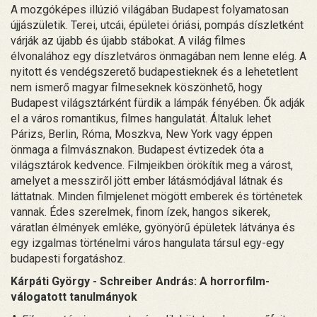
A mozgóképes illúzió világában Budapest folyamatosan
újjászületik. Terei, utcái, épületei óriási, pompás díszletként
várják az újabb és újabb stábokat. A világ filmes
élvonalához egy díszletváros önmagában nem lenne elég. A
nyitott és vendégszerető budapestieknek és a lehetetlent
nem ismerő magyar filmeseknek köszönhető, hogy
Budapest világsztárként fürdik a lámpák fényében. Ők adják
el a város romantikus, filmes hangulatát. Általuk lehet
Párizs, Berlin, Róma, Moszkva, New York vagy éppen
önmaga a filmvásznakon. Budapest évtizedek óta a
világsztárok kedvence. Filmjeikben örökítik meg a várost,
amelyet a messziről jött ember látásmódjával látnak és
láttatnak. Minden filmjelenet mögött emberek és történetek
vannak. Édes szerelmek, finom ízek, hangos sikerek,
váratlan élmények emléke, gyönyörű épületek látványa és
egy izgalmas történelmi város hangulata társul egy-egy
budapesti forgatáshoz.
Kárpáti György - Schreiber András: A horrorfilm-
válogatott tanulmányok