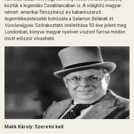
köztük a legendás Casablancában is. A világhírű magyar-
német- amerikai filmszínész és kabarészerző
legemlékezetesebb bohózata a Salamon Bélának írt
Vonósnégyes
. Szórakoztató önéletírása 50 éve jelent meg
Londonban, könyve magyar nyelven viszont furcsa módon
most először olvasható.
Makk Károly: Szeretni kell