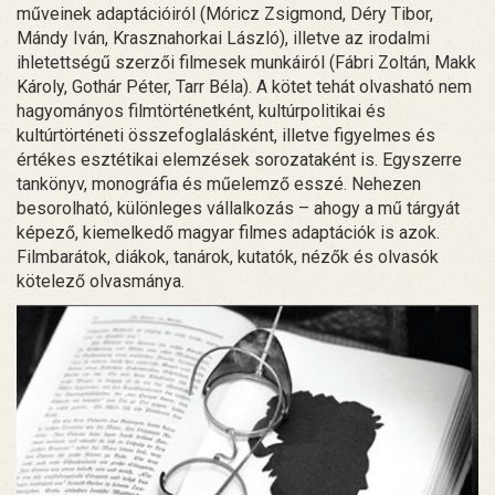
műveinek adaptációiról (Móricz Zsigmond, Déry Tibor,
Mándy Iván, Krasznahorkai László), illetve az irodalmi
ihletettségű szerzői filmesek munkáiról (Fábri Zoltán, Makk
Károly, Gothár Péter, Tarr Béla). A kötet tehát olvasható nem
hagyományos filmtörténetként, kultúrpolitikai és
kultúrtörténeti összefoglalásként, illetve figyelmes és
értékes esztétikai elemzések sorozataként is. Egyszerre
tankönyv, monográfia és műelemző esszé. Nehezen
besorolható, különleges vállalkozás – ahogy a mű tárgyát
képező, kiemelkedő magyar filmes adaptációk is azok.
Filmbarátok, diákok, tanárok, kutatók, nézők és olvasók
kötelező olvasmánya.