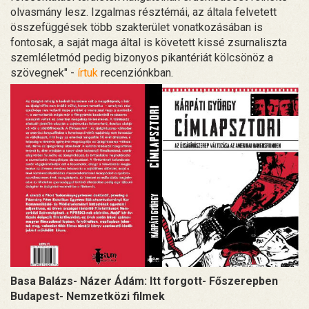
olvasmány lesz. Izgalmas résztémái, az általa felvetett
összefüggések több szakterület vonatkozásában is
fontosak, a saját maga által is követett kissé zsurnaliszta
szemléletmód pedig bizonyos pikantériát kölcsönöz a
szövegnek" -
írtuk
recenziónkban.
Basa Balázs- Názer Ádám: Itt forgott- Főszerepben
Budapest- Nemzetközi filmek