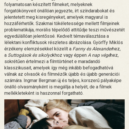
folyamatosan készített filmeket, melyeknek
forgatókönyveit önállóan jegyezte, írt színdarabokat és
jelentetett meg kisregényeket, amelyek magyarul is
hozzáférhetők. Szakmai tökéletessége mellett filmjeinek
problematikája, morális tépelődő attitűdje teszi művészetét
egyedülállóan jelentőssé. Kedvelt témaválasztása a
lélektani konfliktusok részletes ábrázolása. Györffy Miklós
érzékeny elemzésekkel közelít a
Fanny és Alexander
hez,
a
Suttogások
és sikolyo
khoz vagy éppen
A nap végé
hez,
sokrétűen értelmezi a filmtörténet e maradandó
klasszikusait, amelyek így még inkább befogadhatóvá
válnak az olvasók és filmnézők újabb és újabb generációi
számára. Ingmar Bergman új és teljes, korszerű pályaképe
önálló olvasmányként is megállja a helyét, de a filmek
mellékleteként is haszonnal forgatható.