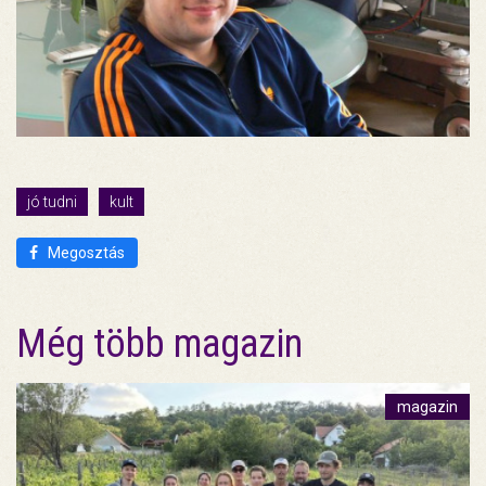
jó tudni
kult
Megosztás
Még több magazin
magazin