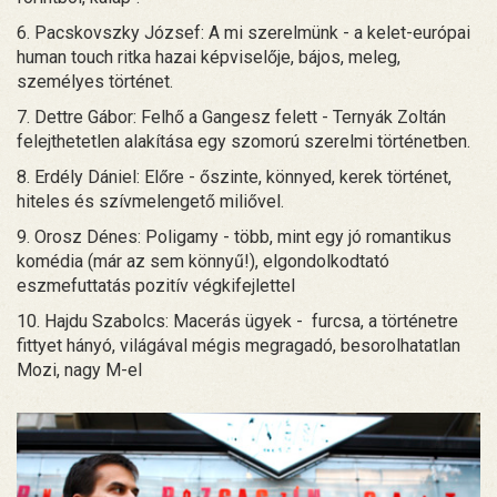
6. Pacskovszky József: A mi szerelmünk - a kelet-európai
human touch ritka hazai képviselője, bájos, meleg,
személyes történet.
7. Dettre Gábor: Felhő a Gangesz felett - Ternyák Zoltán
felejthetetlen alakítása egy szomorú szerelmi történetben.
8. Erdély Dániel: Előre - őszinte, könnyed, kerek történet,
hiteles és szívmelengető miliővel.
9. Orosz Dénes: Poligamy - több, mint egy jó romantikus
komédia (már az sem könnyű!), elgondolkodtató
eszmefuttatás pozitív végkifejlettel
10. Hajdu Szabolcs: Macerás ügyek - furcsa, a történetre
fittyet hányó, világával mégis megragadó, besorolhatatlan
Mozi, nagy M-el