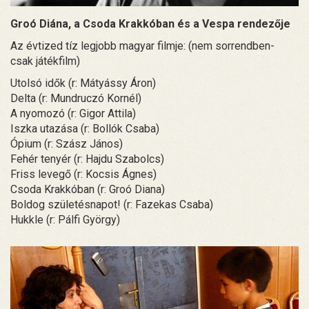
Groó Diána, a Csoda Krakkóban és a Vespa rendezője
Az évtized tíz legjobb magyar filmje: (nem sorrendben-
csak játékfilm)
Utolsó idők (r: Mátyássy Áron)
Delta (r: Mundruczó Kornél)
A nyomozó (r: Gigor Attila)
Iszka utazása (r: Bollók Csaba)
Ópium (r: Szász János)
Fehér tenyér (r: Hajdu Szabolcs)
Friss levegő (r: Kocsis Ágnes)
Csoda Krakkóban (r: Groó Diana)
Boldog születésnapot! (r: Fazekas Csaba)
Hukkle (r: Pálfi György)