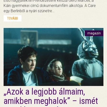
Első nagyjátékfilm-rendezésére készül Gerő Marcell, a
Káin gyermekei című dokumentumfilm alkotója. A Care
egy Berlinből a nyári szünetre…
TOVÁBB
magazin
„Azok a legjobb álmaim,
amikben meghalok” – ismét