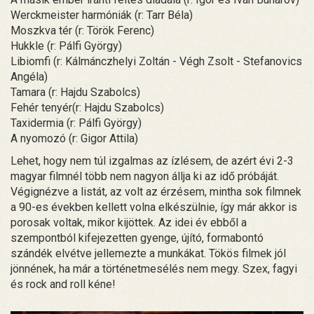
Werckmeister harmóniák (r: Tarr Béla)
Moszkva tér (r: Török Ferenc)
Hukkle (r: Pálfi György)
Libiomfi (r: Kálmánczhelyi Zoltán - Végh Zsolt - Stefanovics
Angéla)
Tamara (r: Hajdu Szabolcs)
Fehér tenyér(r: Hajdu Szabolcs)
Taxidermia (r: Pálfi György)
A nyomozó (r: Gigor Attila)
Lehet, hogy nem túl izgalmas az ízlésem, de azért évi 2-3
magyar filmnél több nem nagyon állja ki az idő próbáját.
Végignézve a listát, az volt az érzésem, mintha sok filmnek
a 90-es években kellett volna elkészülnie, így már akkor is
porosak voltak, mikor kijöttek. Az idei év ebből a
szempontból kifejezetten gyenge, újító, formabontó
szándék elvétve jellemezte a munkákat. Tökös filmek jól
jönnének, ha már a történetmesélés nem megy. Szex, fagyi
és rock and roll kéne!