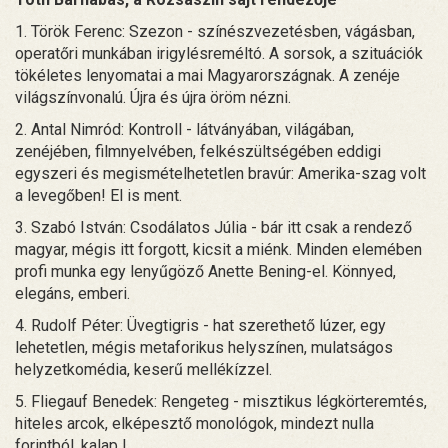
1. Török Ferenc: Szezon - színészvezetésben, vágásban,
operatőri munkában irigylésreméltó. A sorsok, a szituációk
tökéletes lenyomatai a mai Magyarországnak. A zenéje
világszínvonalú. Újra és újra öröm nézni.
2. Antal Nimród: Kontroll - látványában, világában,
zenéjében, filmnyelvében, felkészültségében eddigi
egyszeri és megismételhetetlen bravúr: Amerika-szag volt
a levegőben! El is ment.
3. Szabó István: Csodálatos Júlia - bár itt csak a rendező
magyar, mégis itt forgott, kicsit a miénk. Minden elemében
profi munka egy lenyűgöző Anette Bening-el. Könnyed,
elegáns, emberi.
4. Rudolf Péter: Üvegtigris - hat szerethető lúzer, egy
lehetetlen, mégis metaforikus helyszínen, mulatságos
helyzetkomédia, keserű mellékízzel.
5. Fliegauf Benedek: Rengeteg - misztikus légkörteremtés,
hiteles arcok, elképesztő monológok, mindezt nulla
forintból, kalap !