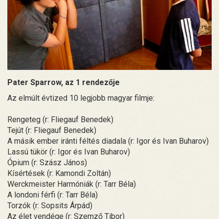
Pater Sparrow, az 1 rendezője
Az elmúlt évtized 10 legjobb magyar filmje:
Rengeteg (r: Fliegauf Benedek)
Tejút (r: Fliegauf Benedek)
A másik ember iránti féltés diadala (r: Igor és Ivan Buharov)
Lassú tükör (r: Igor és Ivan Buharov)
Ópium (r: Szász János)
Kísértések (r: Kamondi Zoltán)
Werckmeister Harmóniák (r: Tarr Béla)
A londoni férfi (r: Tarr Béla)
Torzók (r: Sopsits Árpád)
Az élet vendége (r: Szemző Tibor)