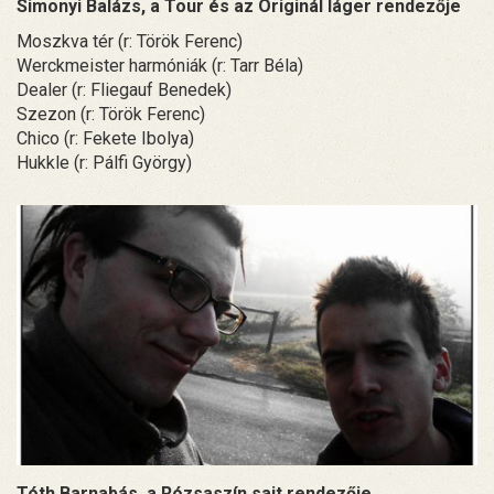
Simonyi Balázs, a Tour és az Originál láger rendezője
Moszkva tér (r: Török Ferenc)
Werckmeister harmóniák (r: Tarr Béla)
Dealer (r: Fliegauf Benedek)
Szezon (r: Török Ferenc)
Chico (r: Fekete Ibolya)
Hukkle (r: Pálfi György)
Tóth Barnabás, a Rózsaszín sajt rendezője