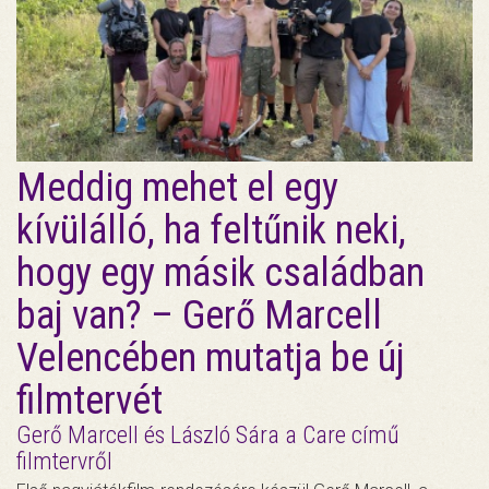
Meddig mehet el egy
kívülálló, ha feltűnik neki,
hogy egy másik családban
baj van? – Gerő Marcell
Velencében mutatja be új
filmtervét
Gerő Marcell és László Sára a Care című
filmtervről