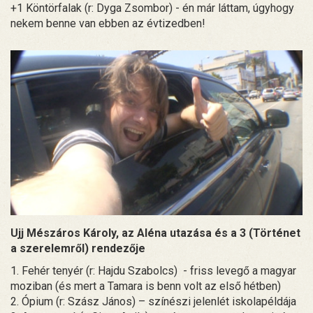
+1 Köntörfalak (r: Dyga Zsombor) - én már láttam, úgyhogy
nekem benne van ebben az évtizedben!
Ujj Mészáros Károly, az Aléna utazása és a 3 (Történet
a szerelemről) rendezője
1. Fehér tenyér (r: Hajdu Szabolcs) - friss levegő a magyar
moziban (és mert a Tamara is benn volt az első hétben)
2. Ópium (r: Szász János) – színészi jelenlét iskolapéldája