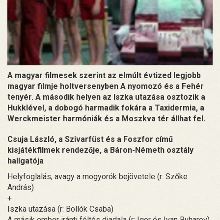
A magyar filmesek szerint az elmúlt évtized legjobb
magyar filmje holtversenyben A nyomozó és a Fehér
tenyér. A második helyen az Iszka utazása osztozik a
Hukklével, a dobogó harmadik fokára a Taxidermia, a
Werckmeister harmóniák és a Moszkva tér állhat fel.
Csuja László, a Szivarfüst és a Foszfor című
kisjátékfilmek rendezője, a Báron-Németh osztály
hallgatója
Helyfoglalás, avagy a mogyorók bejövetele (r: Szőke
András)
+
Iszka utazása (r: Bollók Csaba)
A másik ember iránti féltés diadala (r: Igor és Ivan Buharov)