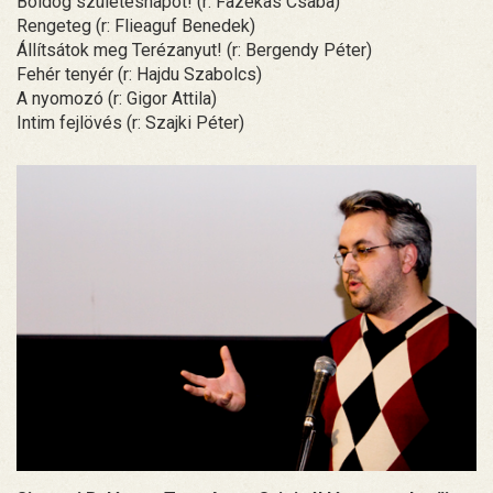
Boldog születésnapot! (r: Fazekas Csaba)
Rengeteg (r: Flieaguf Benedek)
Állítsátok meg Terézanyut! (r: Bergendy Péter)
Fehér tenyér (r: Hajdu Szabolcs)
A nyomozó (r: Gigor Attila)
Intim fejlövés (r: Szajki Péter)