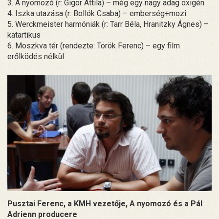
3. A nyomozó (r: Gigor Attila) – még egy nagy adag oxigén
4. Iszka utazása (r: Bollók Csaba) – emberség+mozi
5. Werckmeister harmóniák (r: Tarr Béla, Hranitzky Ágnes) –
katartikus
6. Moszkva tér (rendezte: Török Ferenc) – egy film
erőlködés nélkül
Pusztai Ferenc, a KMH vezetője, A nyomozó és a Pál
Adrienn producere