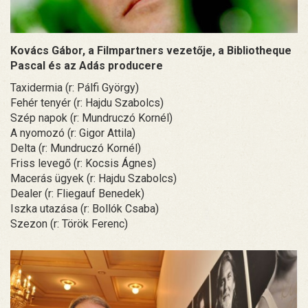
Kovács Gábor, a Filmpartners vezetője, a Bibliotheque
Pascal és az Adás producere
Taxidermia (r: Pálfi György)
Fehér tenyér (r: Hajdu Szabolcs)
Szép napok (r: Mundruczó Kornél)
A nyomozó (r: Gigor Attila)
Delta (r: Mundruczó Kornél)
Friss levegő (r: Kocsis Ágnes)
Macerás ügyek (r: Hajdu Szabolcs)
Dealer (r: Fliegauf Benedek)
Iszka utazása (r: Bollók Csaba)
Szezon (r: Török Ferenc)