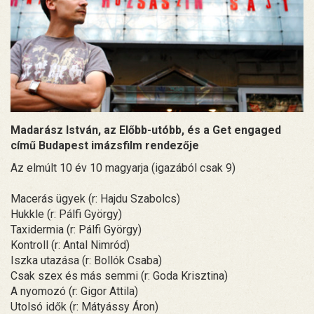
Madarász István, az Előbb-utóbb, és a Get engaged
című Budapest imázsfilm rendezője
Az elmúlt 10 év 10 magyarja (igazából csak 9)
Macerás ügyek (r: Hajdu Szabolcs)
Hukkle (r: Pálfi György)
Taxidermia (r: Pálfi György)
Kontroll (r: Antal Nimród)
Iszka utazása (r: Bollók Csaba)
Csak szex és más semmi (r: Goda Krisztina)
A nyomozó (r: Gigor Attila)
Utolsó idők (r: Mátyássy Áron)