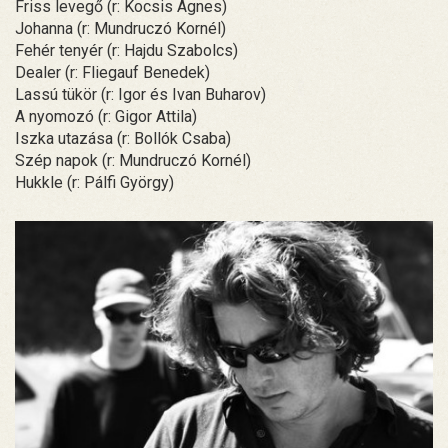
Friss levegő (r: Kocsis Ágnes)
Johanna (r: Mundruczó Kornél)
Fehér tenyér (r: Hajdu Szabolcs)
Dealer (r: Fliegauf Benedek)
Lassú tükör (r: Igor és Ivan Buharov)
A nyomozó (r: Gigor Attila)
Iszka utazása (r: Bollók Csaba)
Szép napok (r: Mundruczó Kornél)
Hukkle (r: Pálfi György)