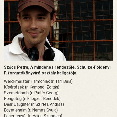
Szőcs Petra, A mindenes rendezője, Schulze-Földényi
F. forgatókönyvíró osztály hallgatója
Werckmeister Harmóniák (r: Tarr Béla)
Kísértések (r: Kamondi Zoltán)
Szemétdomb (r: Pintér Georg)
Rengeteg (r: Fliegauf Benedek)
Dear Daughter (r: Szirtes András)
Egyetleneim (r: Nemes Gyula)
Fehér tenyér (r: Hajdu Szabolcs)