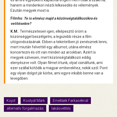
hanem a mindenkori nézői lelkesedés és vélemények.
Ezután megyek most is.
Filmhu
:
Te is elmész majd a közönségtalálkozókra és
vetítésekre?
K.M.
: Természetesen igen, elképesztő öröm a
közönséggel beszélgetni, a legszebb része a film
utógondozásának. Ebben a tekintetben jó zenésznek lenni,
mert miután felvettél egy albumot, utána elmész
koncertezni és ott van minden az arcokban. Azért is
megyek szívesen, mert közönségtalálkozó eddig
elenyészve volt. Olyan filmet írtunk, olyat csináltunk, ami
ezer szállal kötődik a magyar emberekhez, nekik szól. Pont
egy olyan dolgot jár körbe, ami egyre inkább benne van a
levegőben.
Kojot
Kostyál Márk
Ernelláék Farkaséknál
alternatív forgalmazás
lakásvetítés