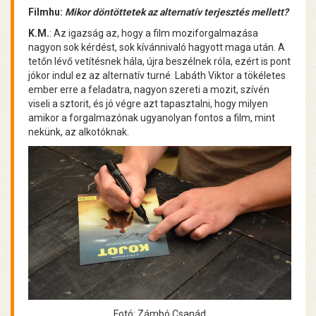
Filmhu:
Mikor döntöttetek az alternatív terjesztés mellett?
K.M.
: Az igazság az, hogy a film moziforgalmazása
nagyon sok kérdést, sok kívánnivaló hagyott maga után. A
tetőn lévő vetítésnek hála, újra beszélnek róla, ezért is pont
jókor indul ez az alternatív turné. Labáth Viktor a tökéletes
ember erre a feladatra, nagyon szereti a mozit, szívén
viseli a sztorit, és jó végre azt tapasztalni, hogy milyen
amikor a forgalmazónak ugyanolyan fontos a film, mint
nekünk, az alkotóknak.
Fotó: Zámbó Csanád