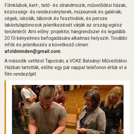
Filmklubok, kert-, tető- és strandmozik, művelődési házak,
közösségi- és rendezvényterek, múzeumok és galériák,
cégek, iskolák, táborok és fesztiválok, és persze
lakástulajdonosok jelentkezését várják az ország egész
területéről. Ami előny: projektor, hangrendszer és legalább
20 fő kényelmes befogadására alkalmas helyszín. További
infók és jelentkezés a következő címen:
afoldminden@gmail.com
.
A második vetítést Tapolcán, a VOKE Batsányi Művelődési
Házban tartották, előtte egy pár nappal telefonon értük el a
film rendezőjét: