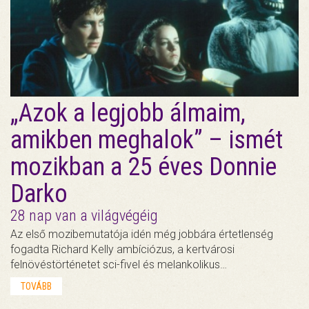
„Azok a legjobb álmaim,
amikben meghalok” – ismét
mozikban a 25 éves Donnie
Darko
28 nap van a világvégéig
Az első mozibemutatója idén még jobbára értetlenség
fogadta Richard Kelly ambíciózus, a kertvárosi
felnövéstörténetet sci-fivel és melankolikus…
TOVÁBB