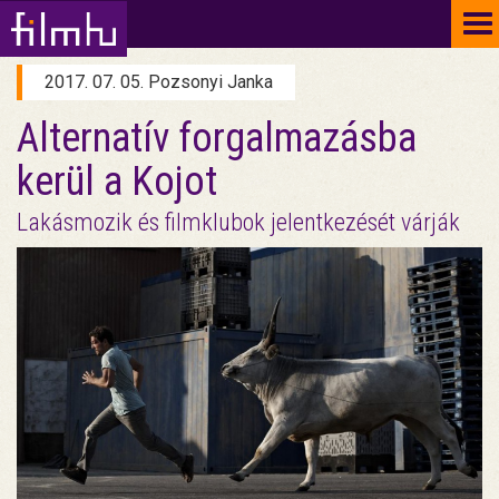
To
na
2017. 07. 05. Pozsonyi Janka
Alternatív forgalmazásba
kerül a Kojot
Lakásmozik és filmklubok jelentkezését várják