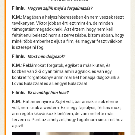
Filmhu
:
Hogyan zajlik majd a forgalmazás?
K.M.
: Magában a helyszínkeresésben én nem veszek részt
tevékenyen, Viktor jobban érti ezt mint én, de minden
támogatást megadok neki. Azt érzem, hogy nem kell
feltétlenül beleszólnom a szervezésbe, bízom abban, hogy
minél több emberhez eljut a film, és magyar fesztiválokon
is szerepelni fog.
Filmhu
:
Most min dolgozol?
K.M.
: Reklámokat forgatok, egyiket a másik után, és
közben van 2-3 olyan téma amin agyalok, és van egy
konkrét forgatókönyv amin már két hónapja dolgozunk a
Lovas Balázzsal és a Lengyel Balázzsal.
Filmhu
:
Ez is műfaji film lesz?
K.M.
: Hát amennyire a
Kojot
volt, bár annak is sok eleme
volt, nem csak a western. Ez is egy fajsúlyos, férfias mozi,
ami régóta kikivánkozik belőlem, de van mellette más
tervem is. Pont az a helyzet, hogy fogalmam sincs mit hoz
a jövő.