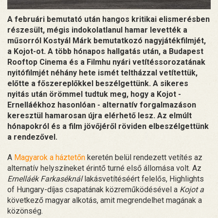
A februári bemutató után hangos kritikai elismerésben
részesült, mégis indokolatlanul hamar levették a
műsorról Kostyál Márk bemutatkozó nagyjátékfilmjét,
a Kojot-ot. A több hónapos hallgatás után, a Budapest
Rooftop Cinema és a Filmhu nyári vetítéssorozatának
nyitófilmjét néhány hete ismét teltházzal vetítettük,
előtte a főszereplőkkel beszélgettünk. A sikeres
nyitás után örömmel tudtuk meg, hogy a Kojot -
Ernelláékhoz hasonlóan - alternatív forgalmazáson
keresztül hamarosan újra elérhető lesz. Az elmúlt
hónapokról és a film jövőjéről röviden elbeszélgettünk
a rendezővel.
A
Magyarok a háztetőn
keretén belül rendezett vetítés az
alternatív helyszíneket érintő turné első állomása volt. Az
Ernelláék Farkaséknál
lakásvetítéséért felelős, Highlights
of Hungary-díjas csapatának közreműködésével a
Kojot a
következő magyar alkotás, amit megrendelhet magának a
közönség.