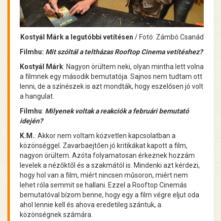
Kostyál Márk a legutóbbi vetítésen
/ Fotó: Zámbó Csanád
Filmhu:
Mit szóltál a teltházas Rooftop Cinema vetítéshez?
Kostyál Márk
: Nagyon örültem neki, olyan mintha lett volna
a filmnek egy második bemutatója. Sajnos nem tudtam ott
lenni, de a színészek is azt mondták, hogy eszelősen jó volt
a hangulat.
Filmhu
:
Milyenek voltak a reakciók a februári bemutató
idején?
K.M.
: Akkor nem voltam közvetlen kapcsolatban a
közönséggel. Zavarbaejtően jó kritikákat kapott a film,
nagyon örültem. Azóta folyamatosan érkeznek hozzám
levelek a nézőktől és a szakmától is. Mindenki azt kérdezi,
hogy hol van a film, miért nincsen műsoron, miért nem
lehet róla semmit se hallani. Ezzel a Rooftop Cinemás
bemutatóval bízom benne, hogy egy a film végre eljut oda
ahol lennie kell és ahova eredetileg szántuk, a
közönségnek számára.