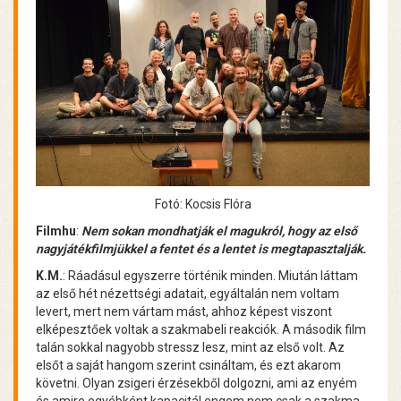
Fotó: Kocsis Flóra
Filmhu
:
Nem sokan mondhatják el magukról, hogy az első
nagyjátékfilmjükkel a fentet és a lentet is megtapasztalják.
K.M.
: Ráadásul egyszerre történik minden. Miután láttam
az első hét nézettségi adatait, egyáltalán nem voltam
levert, mert nem vártam mást, ahhoz képest viszont
elképesztőek voltak a szakmabeli reakciók. A második film
talán sokkal nagyobb stressz lesz, mint az első volt. Az
elsőt a saját hangom szerint csináltam, és ezt akarom
követni. Olyan zsigeri érzésekből dolgozni, ami az enyém
és amire egyébként kapacitál engem nem csak a szakma,