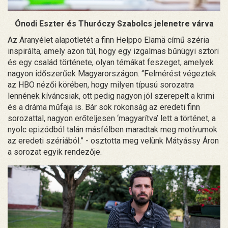
Ónodi Eszter és Thuróczy Szabolcs jelenetre várva
Az Aranyélet alapötletét a finn Helppo Elämä című széria
inspirálta, amely azon túl, hogy egy izgalmas bűnügyi sztori
és egy család története, olyan témákat feszeget, amelyek
nagyon időszerűek Magyarországon. “Felmérést végeztek
az HBO nézői körében, hogy milyen típusú sorozatra
lennének kíváncsiak, ott pedig nagyon jól szerepelt a krimi
és a dráma műfaja is. Bár sok rokonság az eredeti finn
sorozattal, nagyon erőteljesen ‘magyarítva’ lett a történet, a
nyolc epizódból talán másfélben maradtak meg motívumok
az eredeti szériából.” - osztotta meg velünk Mátyássy Áron
a sorozat egyik rendezője.