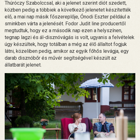
Thúróczy Szabolccsal, aki a jelenet szerint diót szedett,
közben pedig a többiek a következő jelenetet készítették
elő, a mai nap másik főszereplője, Ónodi Eszter például a
sminkben várta a jelenését. Fodor Judit line producertől
megtudtuk, hogy ez a második nap ezen a helyszínen,
tegnap lagzi és ál-disznóvágás is volt, ugyanis a felvételek
úgy készültek, hogy totálban a még az élő állaltot fogjuk
látni, közeliben pedig, amikor az egyik főhős levágja, egy
darab disznóbőr és művér segítségével készült az
állatbarát jelenet.