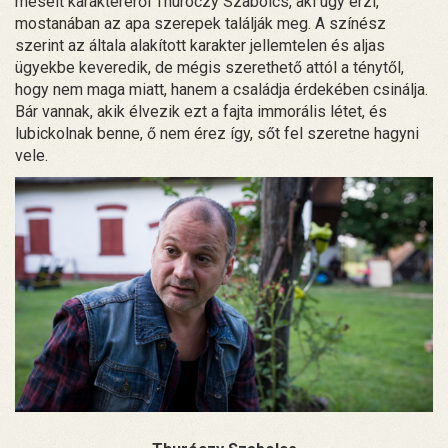
mesélt karakteréről Thuróczy Szabolcs, aki úgy érzi,
mostanában az apa szerepek találják meg. A színész
szerint az általa alakított karakter jellemtelen és aljas
ügyekbe keveredik, de mégis szerethető attól a ténytől,
hogy nem maga miatt, hanem a családja érdekében csinálja.
Bár vannak, akik élvezik ezt a fajta immorális létet, és
lubickolnak benne, ő nem érez így, sőt fel szeretne hagyni
vele.