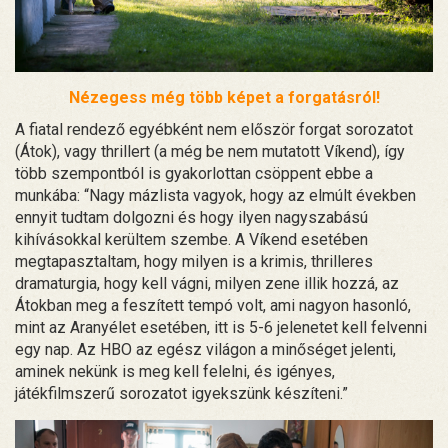
Nézegess még több képet a forgatásról!
A fiatal rendező egyébként nem először forgat sorozatot
(Átok), vagy thrillert (a még be nem mutatott Víkend), így
több szempontból is gyakorlottan csöppent ebbe a
munkába: “Nagy mázlista vagyok, hogy az elmúlt években
ennyit tudtam dolgozni és hogy ilyen nagyszabású
kihívásokkal kerültem szembe. A Víkend esetében
megtapasztaltam, hogy milyen is a krimis, thrilleres
dramaturgia, hogy kell vágni, milyen zene illik hozzá, az
Átokban meg a feszített tempó volt, ami nagyon hasonló,
mint az Aranyélet esetében, itt is 5-6 jelenetet kell felvenni
egy nap. Az HBO az egész világon a minőséget jelenti,
aminek nekünk is meg kell felelni, és igényes,
játékfilmszerű sorozatot igyekszünk készíteni.”