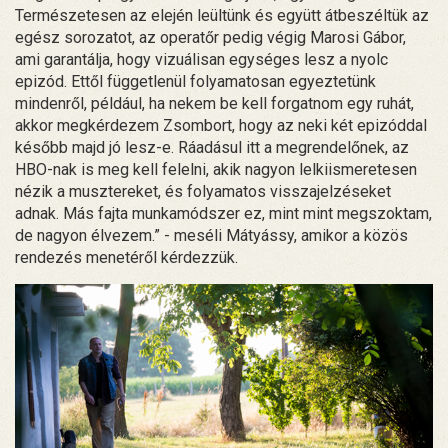
Természetesen az elején leültünk és együtt átbeszéltük az
egész sorozatot, az operatőr pedig végig Marosi Gábor,
ami garantálja, hogy vizuálisan egységes lesz a nyolc
epizód. Ettől függetlenül folyamatosan egyeztetünk
mindenről, például, ha nekem be kell forgatnom egy ruhát,
akkor megkérdezem Zsombort, hogy az neki két epizóddal
később majd jó lesz-e. Ráadásul itt a megrendelőnek, az
HBO-nak is meg kell felelni, akik nagyon lelkiismeretesen
nézik a musztereket, és folyamatos visszajelzéseket
adnak. Más fajta munkamódszer ez, mint mint megszoktam,
de nagyon élvezem.” - meséli Mátyássy, amikor a közös
rendezés menetéről kérdezzük.