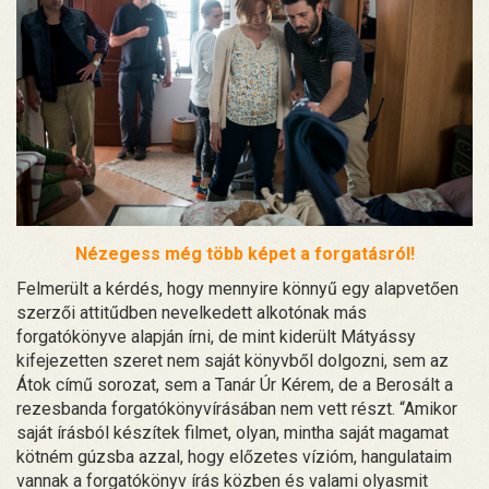
Nézegess még több képet a forgatásról!
Felmerült a kérdés, hogy mennyire könnyű egy alapvetően
szerzői attitűdben nevelkedett alkotónak más
forgatókönyve alapján írni, de mint kiderült Mátyássy
kifejezetten szeret nem saját könyvből dolgozni, sem az
Átok című sorozat, sem a Tanár Úr Kérem, de a Berosált a
rezesbanda forgatókönyvírásában nem vett részt. “Amikor
saját írásból készítek filmet, olyan, mintha saját magamat
kötném gúzsba azzal, hogy előzetes vízióm, hangulataim
vannak a forgatókönyv írás közben és valami olyasmit