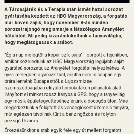
A Társasjáték és a Terápia után ismét hazai sorozat
gyártásába kezdett az HBO Magyarország, a forgatás
már bőven zajlik, hogy november 8-án minden
sorozatrajongó megismerje a látszólagos Aranyélet
hátulütőit. Mi pedig kizarándokoltunk a tanyavilágba,
hogy meglátogassuk a stábot.
“Ég a nap melegtől a kopár szík sarja” - pörgött a fejünkben,
amikor közeledtünk az HBO Magyarország legújabb saját
gyártású sorozata, az Aranyélet forgatási helyszínéhez. A
nyári melegben olyannak tűnt, mintha nem is csupán egy
órára lennénk Budapesttől, a Lajozsmizse
szomszédságában elnyúló homokutakon pillanatok alatt
irányított el minket rossz irányba a GPS, hogy a tanyavilág
egy másik épületegyütteséhez érjünk a döcögős úton. Mire
megérkeztünk a felújított és vendéglőként üzemelő tanyára,
már egészen távolinak tűnt a benzingőzös és folyton
pezsgő főváros.
Érkezésünkkor a stáb egyik fele egy út mellett forgatott