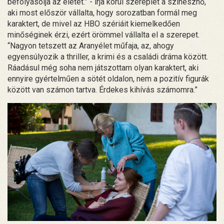
befolyásolja az életét.” - írja körül szereplét a színésznő,
aki most először vállalta, hogy sorozatban formál meg
karaktert, de mivel az HBO szériáit kiemelkedően
minőséginek érzi, ezért örömmel vállalta el a szerepet.
“Nagyon tetszett az Aranyélet műfaja, az, ahogy
egyensúlyozik a thriller, a krimi és a családi dráma között.
Ráadásul még soha nem játszottam olyan karaktert, aki
ennyire gyértelműen a sötét oldalon, nem a pozitív figurák
között van számon tartva. Érdekes kihívás számomra.”