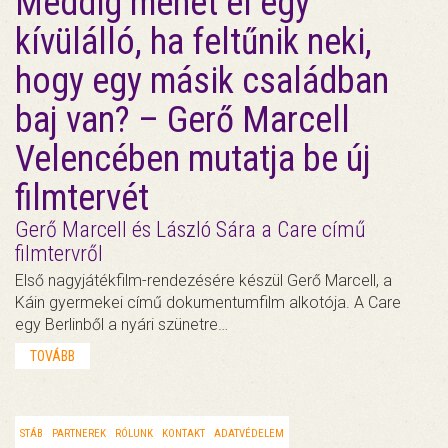
Meddig mehet el egy
kívülálló, ha feltűnik neki,
hogy egy másik családban
baj van? – Gerő Marcell
Velencében mutatja be új
filmtervét
Gerő Marcell és László Sára a Care című
filmtervről
Első nagyjátékfilm-rendezésére készül Gerő Marcell, a
Káin gyermekei című dokumentumfilm alkotója. A Care
egy Berlinből a nyári szünetre…
TOVÁBB
STÁB
PARTNEREK
RÓLUNK
KONTAKT
ADATVÉDELEM