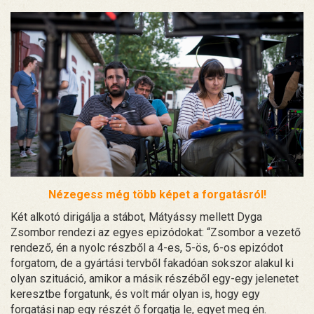
Nézegess még több képet a forgatásról!
Két alkotó dirigálja a stábot, Mátyássy mellett Dyga
Zsombor rendezi az egyes epizódokat: “Zsombor a vezető
rendező, én a nyolc részből a 4-es, 5-ös, 6-os epizódot
forgatom, de a gyártási tervből fakadóan sokszor alakul ki
olyan szituáció, amikor a másik részéből egy-egy jelenetet
keresztbe forgatunk, és volt már olyan is, hogy egy
forgatási nap egy részét ő forgatja le, egyet meg én.