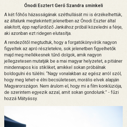
Ónodi Esztert Gerő Szandra sminkeli
A két főhős házasságának széthullását mi is érzékelhettük,
az általunk megtekintett jelenetben az Ónodi Eszter által
alakított, épp napfürdőző Jankához próbál közeledni a férje,
aki azonban ezt ridegen elutasítja.
A rendezőtől megtudtuk, hogy a forgatókönyvírók nagyon
figyeltek az apró részletekre, sok jelenetben figyelhetők
majd meg mellékesnek tűnő dolgok, amik nagyon
jellegzetesen mutatják be a mai magyar helyzetet, a pitiáner
mindennapos kis stikliket, amikkel sokan próbálnak
boldogulni és túlélni. “Nagy vonalakban az egész arról szól,
hogy meg lehet-e élni becsületesen, morális elvek alapján
Magyarországon. Nem árulom el, hogy mi a film konklúziója,
de szerintem egyezik azzal, amit sokan gondolunk.” - fűzi
hozzá Mátyássy.