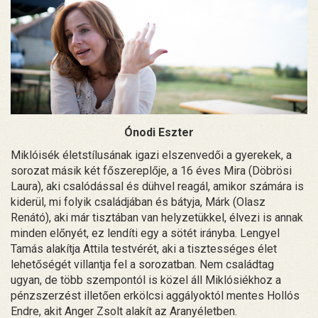
Ónodi Eszter
Miklóisék életstílusának igazi elszenvedői a gyerekek, a
sorozat másik két főszereplője, a 16 éves Mira (Döbrösi
Laura), aki csalódással és dühvel reagál, amikor számára is
kiderül, mi folyik családjában és bátyja, Márk (Olasz
Renátó), aki már tisztában van helyzetükkel, élvezi is annak
minden előnyét, ez lendíti egy a sötét irányba. Lengyel
Tamás alakítja Attila testvérét, aki a tisztességes élet
lehetőségét villantja fel a sorozatban. Nem családtag
ugyan, de több szempontól is közel áll Miklósiékhoz a
pénzszerzést illetően erkölcsi aggályoktól mentes Hollós
Endre, akit Anger Zsolt alakít az Aranyéletben.