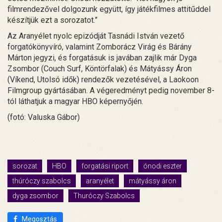
filmrendezővel dolgozunk együtt, így játékfilmes attitűddel
készítjük ezt a sorozatot.”
Az Aranyélet nyolc epizódját Tasnádi István vezető
forgatókönyvíró, valamint Zomborácz Virág és Bárány
Márton jegyzi, és forgatásuk is javában zajlik már Dyga
Zsombor (Couch Surf, Köntörfalak) és Mátyássy Áron
(Víkend, Utolsó idők) rendezők vezetésével, a Laokoon
Filmgroup gyártásában. A végeredményt pedig november 8-
tól láthatjuk a magyar HBO képernyőjén.
(fotó: Valuska Gábor)
sorozat
HBO
forgatási riport
ónodi eszter
thúróczy szabolcs
aranyélet
mátyássy áron
dyga zsombor
Thuróczy Szabolcs
Megosztás