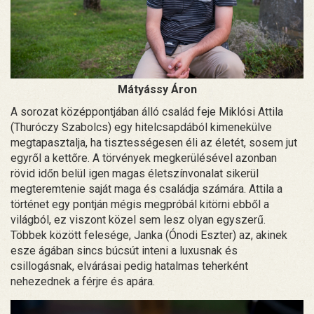
Mátyássy Áron
A sorozat középpontjában álló család feje Miklósi Attila
(Thuróczy Szabolcs) egy hitelcsapdából kimenekülve
megtapasztalja, ha tisztességesen éli az életét, sosem jut
egyről a kettőre. A törvények megkerülésével azonban
rövid időn belül igen magas életszínvonalat sikerül
megteremtenie saját maga és családja számára. Attila a
történet egy pontján mégis megpróbál kitörni ebből a
világból, ez viszont közel sem lesz olyan egyszerű.
Többek között felesége, Janka (Ónodi Eszter) az, akinek
esze ágában sincs búcsút inteni a luxusnak és
csillogásnak, elvárásai pedig hatalmas teherként
nehezednek a férjre és apára.