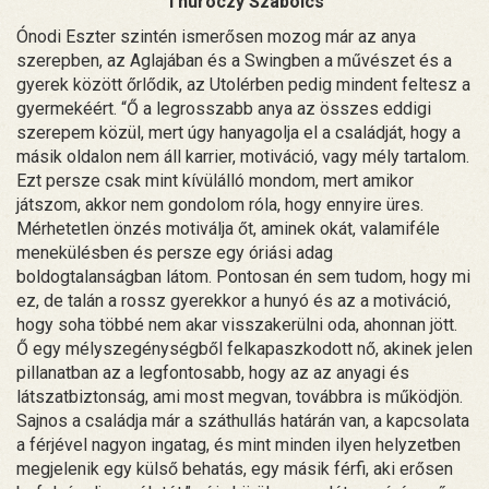
Thuróczy Szabolcs
Ónodi Eszter szintén ismerősen mozog már az anya
szerepben, az Aglajában és a Swingben a művészet és a
gyerek között őrlődik, az Utolérben pedig mindent feltesz a
gyermekéért. “Ő a legrosszabb anya az összes eddigi
szerepem közül, mert úgy hanyagolja el a családját, hogy a
másik oldalon nem áll karrier, motiváció, vagy mély tartalom.
Ezt persze csak mint kívülálló mondom, mert amikor
játszom, akkor nem gondolom róla, hogy ennyire üres.
Mérhetetlen önzés motiválja őt, aminek okát, valamiféle
menekülésben és persze egy óriási adag
boldogtalanságban látom. Pontosan én sem tudom, hogy mi
ez, de talán a rossz gyerekkor a hunyó és az a motiváció,
hogy soha többé nem akar visszakerülni oda, ahonnan jött.
Ő egy mélyszegénységből felkapaszkodott nő, akinek jelen
pillanatban az a legfontosabb, hogy az az anyagi és
látszatbiztonság, ami most megvan, továbbra is működjön.
Sajnos a családja már a száthullás határán van, a kapcsolata
a férjével nagyon ingatag, és mint minden ilyen helyzetben
megjelenik egy külső behatás, egy másik férfi, aki erősen