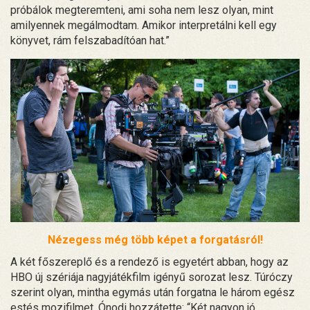
próbálok megteremteni, ami soha nem lesz olyan, mint
amilyennek megálmodtam. Amikor interpretálni kell egy
könyvet, rám felszabadítóan hat.”
Nézegess még több képet a forgatásról!
A két főszereplő és a rendező is egyetért abban, hogy az
HBO új szériája nagyjátékfilm igényű sorozat lesz. Túróczy
szerint olyan, mintha egymás után forgatna le három egész
estés mozifilmet. Ónodi hozzátette: “Két nagyon jó