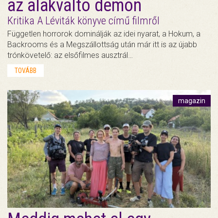
az alakváltó démon
Kritika A Léviták könyve című filmről
Független horrorok dominálják az idei nyarat, a Hokum, a
Backrooms és a Megszállottság után már itt is az újabb
trónkövetelő: az elsőfilmes ausztrál…
TOVÁBB
magazin