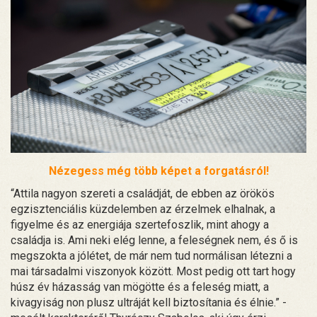
Nézegess még több képet a forgatásról!
“Attila nagyon szereti a családját, de ebben az örökös
egzisztenciális küzdelemben az érzelmek elhalnak, a
figyelme és az energiája szertefoszlik, mint ahogy a
családja is. Ami neki elég lenne, a feleségnek nem, és ő is
megszokta a jólétet, de már nem tud normálisan létezni a
mai társadalmi viszonyok között. Most pedig ott tart hogy
húsz év házasság van mögötte és a feleség miatt, a
kivagyiság non plusz ultráját kell biztosítania és élnie.” -