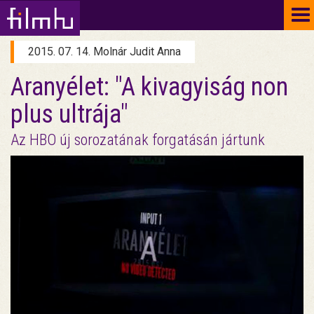
To
na
2015. 07. 14. Molnár Judit Anna
Aranyélet: "A kivagyiság non
plus ultrája"
Az HBO új sorozatának forgatásán jártunk