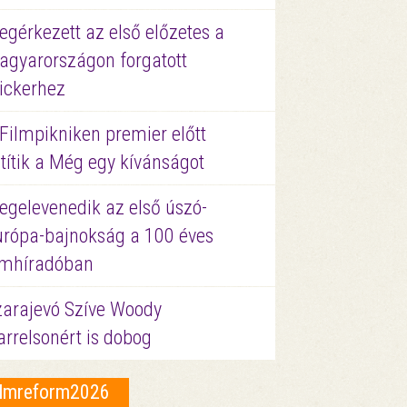
gérkezett az első előzetes a
agyarországon forgatott
ickerhez
Filmpikniken premier előtt
títik a Még egy kívánságot
egelevenedik az első úszó-
urópa-bajnokság a 100 éves
ilmhíradóban
zarajevó Szíve Woody
rrelsonért is dobog
ilmreform2026