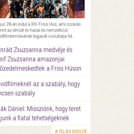
us 28-án indul a XIV. Friss Hús, ami szokás
rint az elmúlt év hazai és nemzetközi
idfilmtermésének legjavát vonultatja fel.
nrád Zsuzsanna medvéje és
eif Zsuzsanna amazonjai
őzedelmeskedtek a Friss Húson
vidfilmeknél az a szabály, hogy
ncsen szabály
ák Dániel: Missziónk, hogy teret
junk a fiatal tehetségeknek
A TELJES DOSSZIÉ