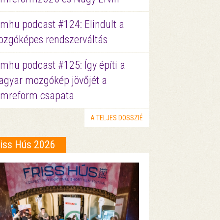
lmhu podcast #124: Elindult a
zgóképes rendszerváltás
lmhu podcast #125: Így építi a
gyar mozgókép jövőjét a
lmreform csapata
A TELJES DOSSZIÉ
riss Hús 2026