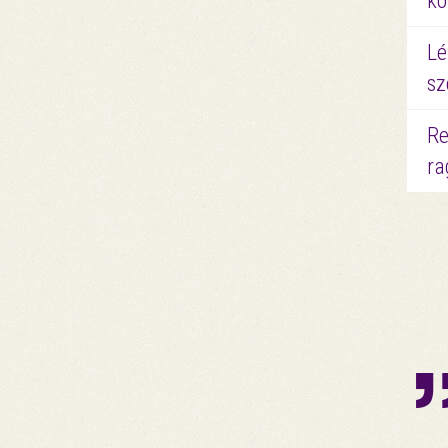
kö
Lé
sz
Re
ra