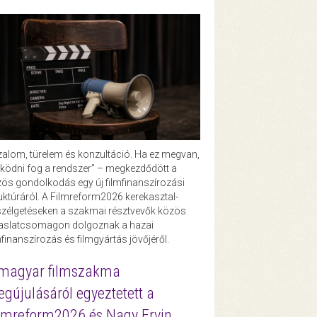
zalom, türelem és konzultáció. Ha ez megvan,
ödni fog a rendszer” – megkezdődött a
ös gondolkodás egy új filmfinanszírozási
uktúráról. A Filmreform2026 kerekasztal-
zélgetéseken a szakmai résztvevők közös
vaslatcsomagon dolgoznak a hazai
mfinanszírozás és filmgyártás jövőjéről.
magyar filmszakma
gújulásáról egyeztetett a
lmreform2026 és Nagy Ervin