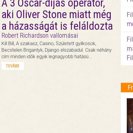
A 3 Oscar-díjas operatőr,
aki Oliver Stone miatt még
Fi
a házasságát is feláldozta
mo
Robert Richardson vallomásai
Fi
Kill Bill, A szakasz, Casino, Született gyilkosok,
ma
Becstelen Brigantyk, Django elszabadul. Csak néhány
cím minden idők egyik legnagyobb hatású…
Fi
TOVÁBB
F