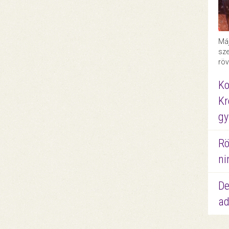
Máj
sze
röv
Ko
Kr
gy
Rö
ni
De
ad