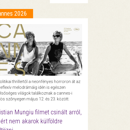
annes 2026
olitikai thrillertől a neonfényes horroron át az
eflexív melodrámáig idén is egészen
lsőséges világok találkoznak a cannes-i
ös szőnyegen május 12. és 23. között.
istian Mungiu filmet csinált arról,
ért nem akarok külföldre