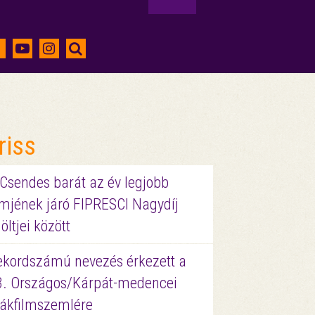
riss
 Csendes barát az év legjobb
lmjének járó FIPRESCI Nagydíj
löltjei között
ekordszámú nevezés érkezett a
3. Országos/Kárpát-medencei
iákfilmszemlére