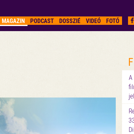
MAGAZIN
PODCAST
DOSSZIÉ
VIDEÓ
FOTÓ
F
A
fi
je
R
3
D