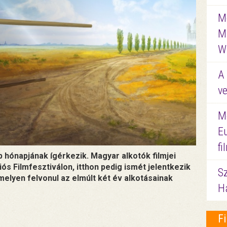
Me
M
W
A 
ve
M
E
f
b hónapjának ígérkezik. Magyar alkotók filmjei
s Filmfesztiválon, itthon pedig ismét jelentkezik
S
elyen felvonul az elmúlt két év alkotásainak
Ha
F