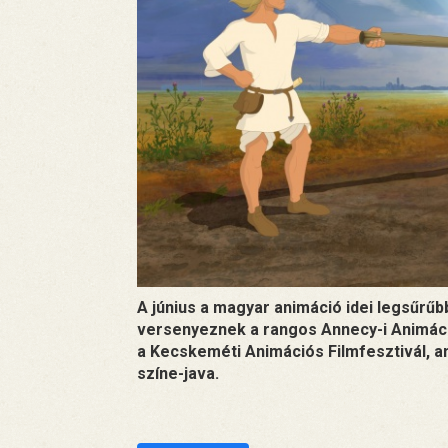
A június a magyar animáció idei legsűrűb
versenyeznek a rangos Annecy-i Animáció
a Kecskeméti Animációs Filmfesztivál, am
színe-java.