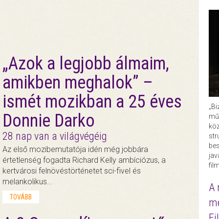
„Azok a legjobb álmaim,
amikben meghalok” –
ismét mozikban a 25 éves
„Bi
Donnie Darko
műk
köz
28 nap van a világvégéig
str
bes
Az első mozibemutatója idén még jobbára
ja
értetlenség fogadta Richard Kelly ambíciózus, a
fil
kertvárosi felnövéstörténetet sci-fivel és
melankolikus…
A 
TOVÁBB
me
Fi