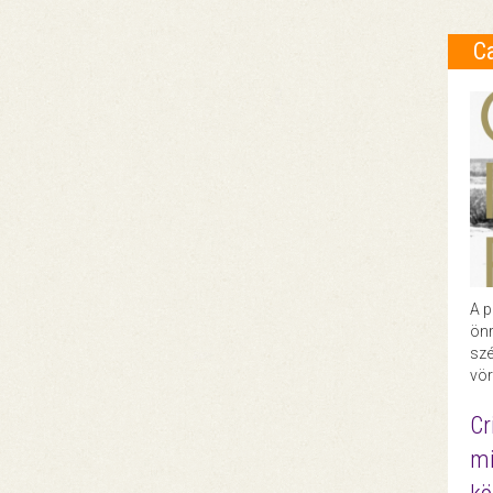
C
A p
önr
szé
vör
Cr
mi