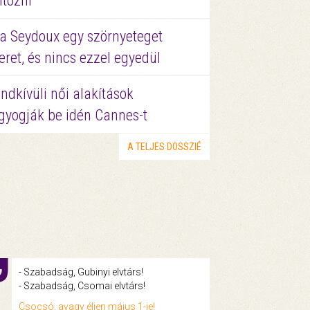
ltözni
a Seydoux egy szörnyeteget
eret, és nincs ezzel egyedül
ndkívüli női alakítások
gyogják be idén Cannes-t
A TELJES DOSSZIÉ
- Szabadság, Gubinyi elvtárs!
- Szabadság, Csomai elvtárs!
Csocsó, avagy éljen május 1-je!