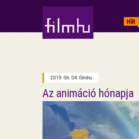
HIRDETÉS
HÍR
2019. 06. 04. filmhu
Az animáció hónapja