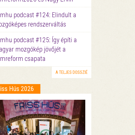
lmhu podcast #124: Elindult a
zgóképes rendszerváltás
lmhu podcast #125: Így építi a
gyar mozgókép jövőjét a
lmreform csapata
A TELJES DOSSZIÉ
riss Hús 2026