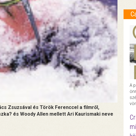
C
A p
önr
szé
vör
cs Zsuzsával és Török Ferenccel a filmről,
zka? és Woody Allen mellett Ari Kaurismaki neve
Cr
mi