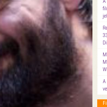
A
fi
je
R
3
D
Me
M
W
A 
ve
F