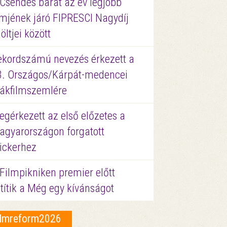
 Csendes barát az év legjobb
lmjének járó FIPRESCI Nagydíj
löltjei között
ekordszámú nevezés érkezett a
3. Országos/Kárpát-medencei
iákfilmszemlére
gérkezett az első előzetes a
agyarországon forgatott
ickerhez
Filmpikniken premier előtt
títik a Még egy kívánságot
ilmreform2026