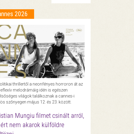
annes 2026
olitikai thrillertől a neonfényes horroron át az
eflexív melodrámáig idén is egészen
lsőséges világok találkoznak a cannes-i
ös szőnyegen május 12. és 23. között.
istian Mungiu filmet csinált arról,
ért nem akarok külföldre