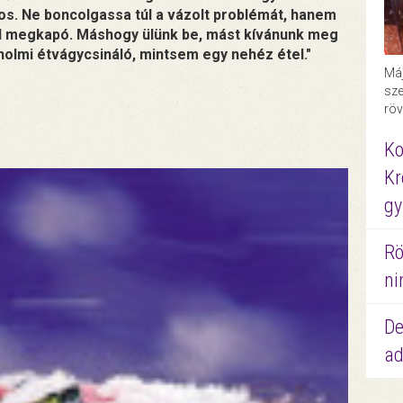
ros. Ne boncolgassa túl a vázolt problémát, hanem
l megkapó. Máshogy ülünk be, mást kívánunk meg
 holmi étvágycsináló, mintsem egy nehéz étel."
Máj
sze
röv
Ko
Kr
gy
Rö
ni
De
ad