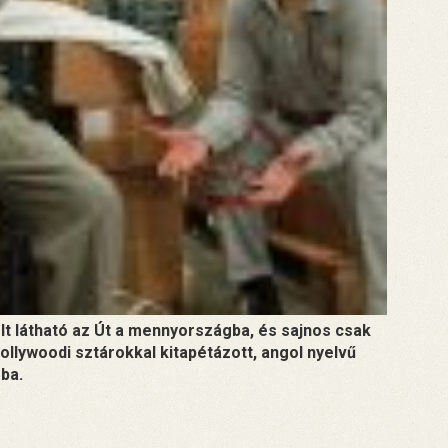
lt látható az Út a mennyországba, és sajnos csak
llywoodi sztárokkal kitapétázott, angol nyelvű
sba.