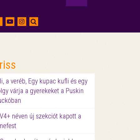
riss
li, a veréb, Egy kupac kufli és egy
lgy várja a gyerekeket a Puskin
uckóban
V4+ néven új szekciót kapott a
nefest