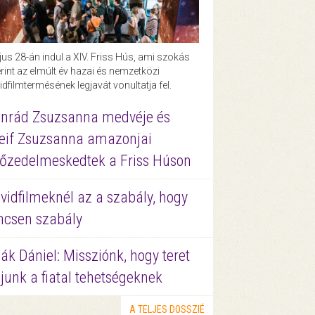
us 28-án indul a XIV. Friss Hús, ami szokás
rint az elmúlt év hazai és nemzetközi
idfilmtermésének legjavát vonultatja fel.
nrád Zsuzsanna medvéje és
eif Zsuzsanna amazonjai
őzedelmeskedtek a Friss Húson
vidfilmeknél az a szabály, hogy
ncsen szabály
ák Dániel: Missziónk, hogy teret
junk a fiatal tehetségeknek
A TELJES DOSSZIÉ