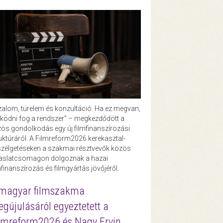
zalom, türelem és konzultáció. Ha ez megvan,
ödni fog a rendszer” – megkezdődött a
ös gondolkodás egy új filmfinanszírozási
uktúráról. A Filmreform2026 kerekasztal-
zélgetéseken a szakmai résztvevők közös
vaslatcsomagon dolgoznak a hazai
mfinanszírozás és filmgyártás jövőjéről.
magyar filmszakma
gújulásáról egyeztetett a
lmreform2026 és Nagy Ervin