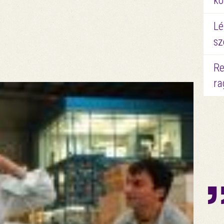
kö
Lé
sz
Re
ra