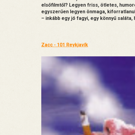
elsőfilmtől? Legyen friss, ötletes, humo
egyszerűen legyen önmaga, kiforratlanu
– inkább egy jó fagyi, egy könnyű saláta,
Zacc - 101 Reykjavík