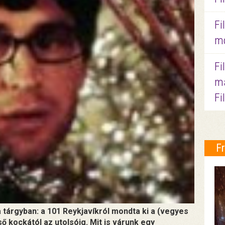
Fi
mo
Fi
ma
Fi
F
a tárgyban: a 101 Reykjavíkról mondta ki a (vegyes
lső kockától az utolsóig. Mit is várunk egy