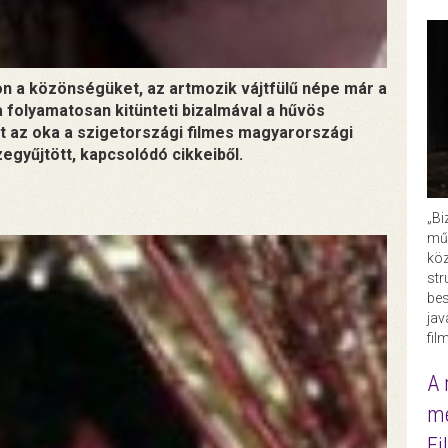
on a közönségüket, az artmozik vájtfülű népe már a
a folyamatosan kitünteti bizalmával a hűvös
et az oka a szigetországi filmes magyarországi
egyűjtött, kapcsolódó cikkeiből.
„Bi
műk
köz
str
bes
ja
fil
A 
me
Fi