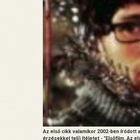
Az első cikk valamikor 2002-ben íródott 
érzésekkel teli) ítéletet - "Elsőfilm. Az e