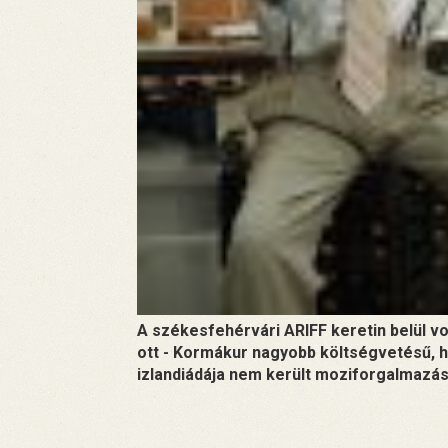
A székesfehérvári ARIFF keretin belül vo
ott - Kormákur nagyobb költségvetésű, ho
izlandiádája nem került moziforgalmazá