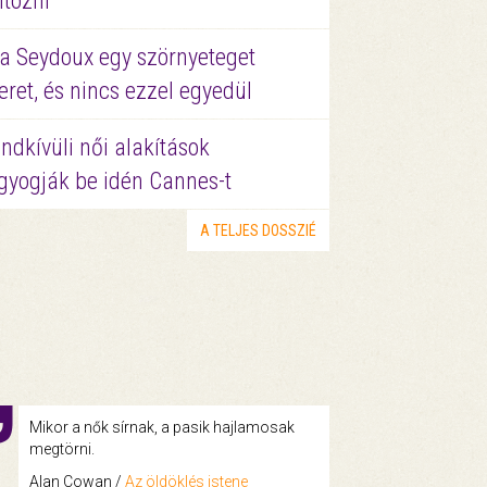
ltözni
a Seydoux egy szörnyeteget
eret, és nincs ezzel egyedül
ndkívüli női alakítások
gyogják be idén Cannes-t
A TELJES DOSSZIÉ
Mikor a nők sírnak, a pasik hajlamosak
megtörni.
Alan Cowan /
Az öldöklés istene