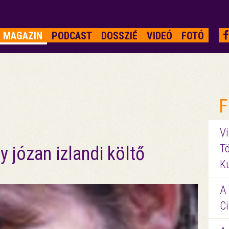
MAGAZIN
PODCAST
DOSSZIÉ
VIDEÓ
FOTÓ
F
Vi
Tö
y józan izlandi költő
K
A 
Ci