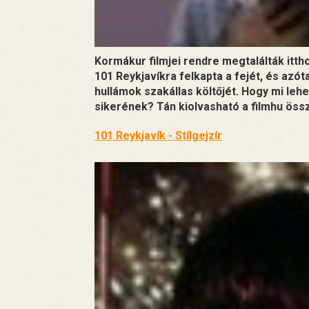
Kormákur filmjei rendre megtalálták itth
101 Reykjavíkra felkapta a fejét, és azót
hullámok szakállas költőjét. Hogy mi leh
sikerének? Tán kiolvasható a filmhu össz
101 Reykjavík - Stílgejzír