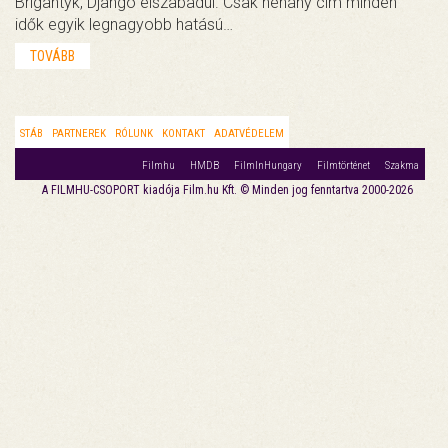
Brigantyk, Django elszabadul. Csak néhány cím minden
idők egyik legnagyobb hatású…
TOVÁBB
STÁB
PARTNEREK
RÓLUNK
KONTAKT
ADATVÉDELEM
Filmhu
HMDB
FilmInHungary
Filmtörténet
Szakma
A FILMHU-CSOPORT kiadója Film.hu Kft. © Minden jog fenntartva 2000-2026