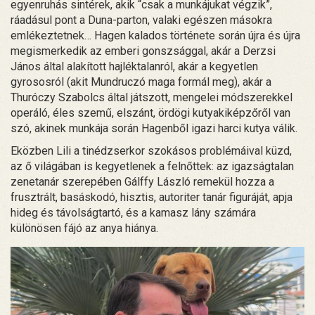
egyenruhás sintérek, akik “csak a munkájukat végzik”,
ráadásul pont a Duna-parton, valaki egészen másokra
emlékeztetnek… Hagen kalados története során újra és újra
megismerkedik az emberi gonszsággal, akár a Derzsi
János által alakított hajléktalanról, akár a kegyetlen
gyrososról (akit Mundruczó maga formál meg), akár a
Thuróczy Szabolcs által játszott, mengelei módszerekkel
operáló, éles szemű, elszánt, ördögi kutyakiképzőről van
szó, akinek munkája során Hagenből igazi harci kutya válik.
Eközben Lili a tinédzserkor szokásos problémáival küzd,
az ő világában is kegyetlenek a felnőttek: az igazságtalan
zenetanár szerepében Gálffy László remekül hozza a
frusztrált, basáskodó, hisztis, autoriter tanár figuráját, apja
hideg és távolságtartó, és a kamasz lány számára
különösen fájó az anya hiánya.