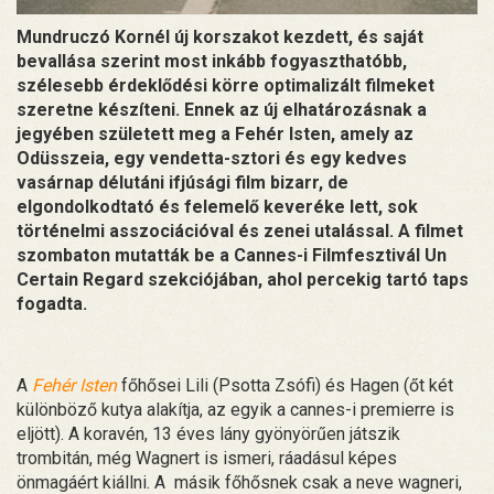
Mundruczó Kornél új korszakot kezdett, és saját
bevallása szerint most inkább fogyaszthatóbb,
szélesebb érdeklődési körre optimalizált filmeket
szeretne készíteni. Ennek az új elhatározásnak a
jegyében született meg a Fehér Isten, amely az
Odüsszeia, egy vendetta-sztori és egy kedves
vasárnap délutáni ifjúsági film bizarr, de
elgondolkodtató és felemelő keveréke lett, sok
történelmi asszociációval és zenei utalással. A filmet
szombaton mutatták be a Cannes-i Filmfesztivál Un
Certain Regard szekciójában, ahol percekig tartó taps
fogadta.
A
Fehér Isten
főhősei Lili (Psotta Zsófi) és Hagen (őt két
különböző kutya alakítja, az egyik a cannes-i premierre is
eljött). A koravén, 13 éves lány gyönyörűen játszik
trombitán, még Wagnert is ismeri, ráadásul képes
önmagáért kiállni. A másik főhősnek csak a neve wagneri,