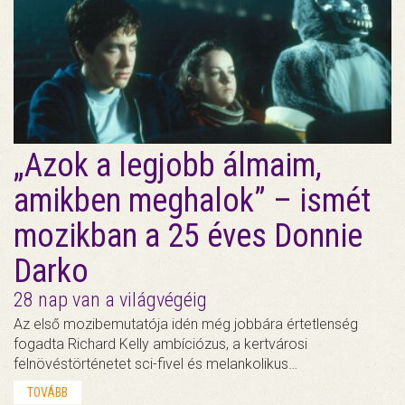
„Azok a legjobb álmaim,
amikben meghalok” – ismét
mozikban a 25 éves Donnie
Darko
28 nap van a világvégéig
Az első mozibemutatója idén még jobbára értetlenség
fogadta Richard Kelly ambíciózus, a kertvárosi
felnövéstörténetet sci-fivel és melankolikus…
TOVÁBB