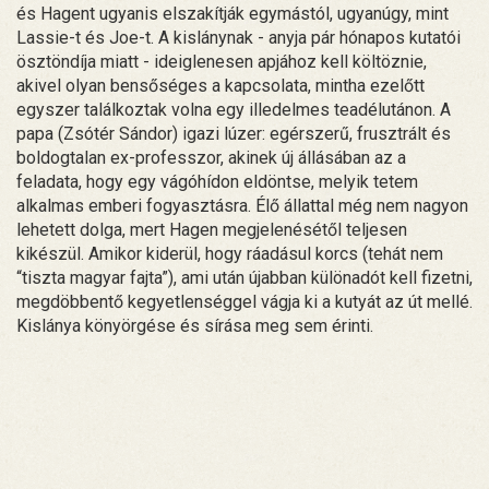
és Hagent ugyanis elszakítják egymástól, ugyanúgy, mint
Lassie-t és Joe-t. A kislánynak - anyja pár hónapos kutatói
ösztöndíja miatt - ideiglenesen apjához kell költöznie,
akivel olyan bensőséges a kapcsolata, mintha ezelőtt
egyszer találkoztak volna egy illedelmes teadélutánon. A
papa (Zsótér Sándor) igazi lúzer: egérszerű, frusztrált és
boldogtalan ex-professzor, akinek új állásában az a
feladata, hogy egy vágóhídon eldöntse, melyik tetem
alkalmas emberi fogyasztásra. Élő állattal még nem nagyon
lehetett dolga, mert Hagen megjelenésétől teljesen
kikészül. Amikor kiderül, hogy ráadásul korcs (tehát nem
“tiszta magyar fajta”), ami után újabban különadót kell fizetni,
megdöbbentő kegyetlenséggel vágja ki a kutyát az út mellé.
Kislánya könyörgése és sírása meg sem érinti.