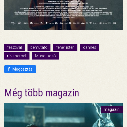
fesztivál
bemutató
fehér isten
cannes
rév marcell
Mundruczó
Megosztás
Még több magazin
magazin