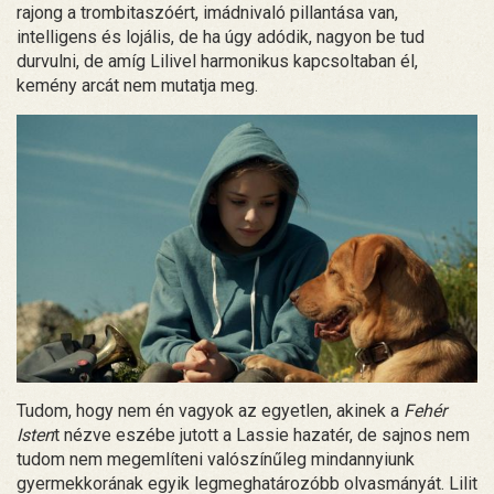
rajong a trombitaszóért, imádnivaló pillantása van,
intelligens és lojális, de ha úgy adódik, nagyon be tud
durvulni, de amíg Lilivel harmonikus kapcsoltaban él,
kemény arcát nem mutatja meg.
Tudom, hogy nem én vagyok az egyetlen, akinek a
Fehér
Isten
t nézve eszébe jutott a Lassie hazatér, de sajnos nem
tudom nem megemlíteni valószínűleg mindannyiunk
gyermekkorának egyik legmeghatározóbb olvasmányát. Lilit