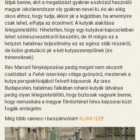
látjuk benne, akit a megalázást gyakran eszközül használó
magyar iskolarendszer oly gyakran nevel ki, és aki elég
okos ahhoz, hogy tudja, akkor jár a legjobban, ha amennyire
csak lehet, elfojtja az érzelmeit. A kutyák alakítása
lélegzetelállító. Hihetetlen, hogy egy kutyával kapcsolatban
lehet színészvezetésről beszélni, de itt mégis ez a
helyzet: hatalmas teljesítmény ez az egész stáb részéről,
de külön gratuláció jár a két kutyaszereplőnek (és
trénereiknek).
Rév Marcell fényképezése pedig megint nem okozott
csalódást: a
Fehér Isten
képi világa gyönyörű, mesteriek a
kutya perspektívájából felvett képsorok. Az üres
Budapesten, hatalmas falkában rohanó kutyák látványa
pedig olyan lélegzetelállító, hogy biztosak vagyunk benne,
hogy nemsokára a magyar filmtörténet híres képsorai közt
fogják emlegetni.
Még több cannes-i beszámolóért
KLIKK IDE
!