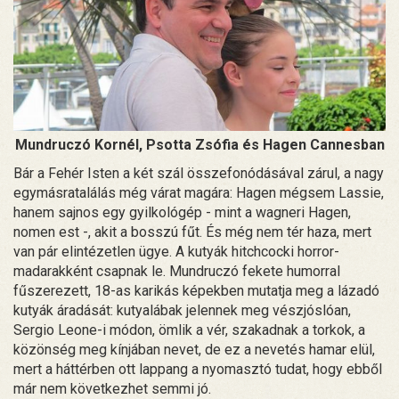
Mundruczó Kornél, Psotta Zsófia és Hagen Cannesban
Bár a Fehér Isten a két szál összefonódásával zárul, a nagy
egymásratalálás még várat magára: Hagen mégsem Lassie,
hanem sajnos egy gyilkológép - mint a wagneri Hagen,
nomen est -, akit a bosszú fűt. És még nem tér haza, mert
van pár elintézetlen ügye. A kutyák hitchcocki horror-
madarakként csapnak le. Mundruczó fekete humorral
fűszerezett, 18-as karikás képekben mutatja meg a lázadó
kutyák áradását: kutyalábak jelennek meg vészjóslóan,
Sergio Leone-i módon, ömlik a vér, szakadnak a torkok, a
közönség meg kínjában nevet, de ez a nevetés hamar elül,
mert a háttérben ott lappang a nyomasztó tudat, hogy ebből
már nem következhet semmi jó.