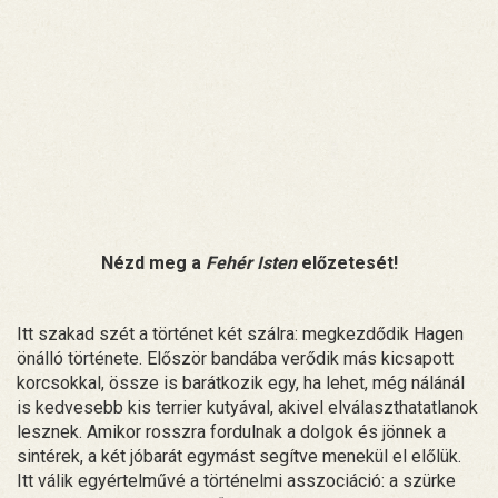
Nézd meg a
Fehér Isten
előzetesét!
Itt szakad szét a történet két szálra: megkezdődik Hagen
önálló története. Először bandába verődik más kicsapott
korcsokkal, össze is barátkozik egy, ha lehet, még nálánál
is kedvesebb kis terrier kutyával, akivel elválaszthatatlanok
lesznek. Amikor rosszra fordulnak a dolgok és jönnek a
sintérek, a két jóbarát egymást segítve menekül el előlük.
Itt válik egyértelművé a történelmi asszociáció: a szürke