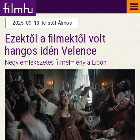
To
na
2025. 09. 13. Kristóf Álmos
Ezektől a filmektől volt
hangos idén Velence
Négy emlékezetes filmélmény a Lidón