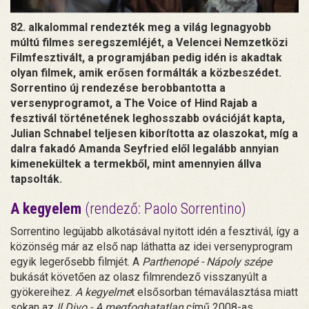
82. alkalommal rendezték meg a világ legnagyobb
múltú filmes seregszemléjét, a Velencei Nemzetközi
Filmfesztivált, a programjában pedig idén is akadtak
olyan filmek, amik erősen formálták a közbeszédet.
Sorrentino új rendezése berobbantotta a
versenyprogramot, a The Voice of Hind Rajab a
fesztivál történetének leghosszabb ovációját kapta,
Julian Schnabel teljesen kiborította az olaszokat, míg a
dalra fakadó Amanda Seyfried elől legalább annyian
kimenekültek a termekből, mint amennyien állva
tapsolták.
A kegyelem
(rendező: Paolo Sorrentino)
Sorrentino legújabb alkotásával nyitott idén a fesztivál, így a
közönség már az első nap láthatta az idei versenyprogram
egyik legerősebb filmjét. A
Parthenopé - Nápoly szépe
bukását követően az olasz filmrendező visszanyúlt a
gyökereihez.
A kegyelme
t elsősorban témaválasztása miatt
sokan az
Il Divo - A megfoghatatlan
című 2008-as