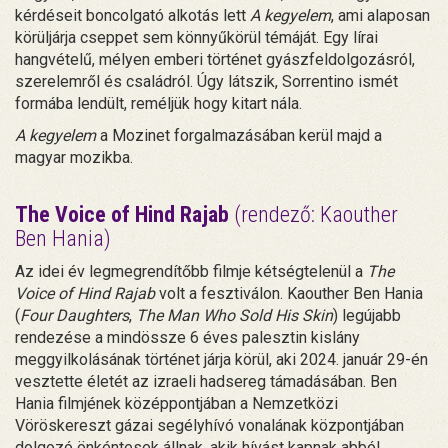
kérdéseit boncolgató alkotás lett
A kegyelem
, ami alaposan
körüljárja cseppet sem könnyűkörül témáját. Egy lírai
hangvételű, mélyen emberi történet gyászfeldolgozásról,
szerelemről és családról. Úgy látszik, Sorrentino ismét
formába lendült, reméljük hogy kitart nála.
A kegyelem
a Mozinet forgalmazásában kerül majd a
magyar mozikba.
The Voice of Hind Rajab
(rendező: Kaouther
Ben Hania)
Az idei év legmegrendítőbb filmje kétségtelenül a
The
Voice of Hind Rajab
volt a fesztiválon. Kaouther Ben Hania
(
Four Daughters
,
The Man Who Sold His Skin
) legújabb
rendezése a mindössze 6 éves palesztin kislány
meggyilkolásának történet járja körül, aki 2024. január 29-én
vesztette életét az izraeli hadsereg támadásában. Ben
Hania filmjének középpontjában a Nemzetközi
Vöröskereszt gázai segélyhívó vonalának központjában
dolgozó önkéntesek állnak, akik hívást kapnak abból