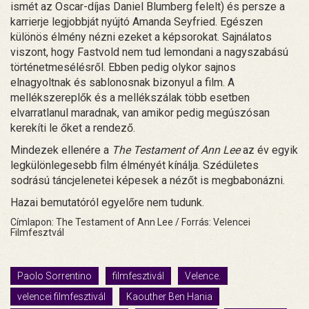
ismét az Oscar-díjas Daniel Blumberg felelt) és persze a
karrierje legjobbját nyújtó Amanda Seyfried. Egészen
különös élmény nézni ezeket a képsorokat. Sajnálatos
viszont, hogy Fastvold nem tud lemondani a nagyszabású
történetmesélésről. Ebben pedig olykor sajnos
elnagyoltnak és sablonosnak bizonyul a film. A
mellékszereplők és a mellékszálak több esetben
elvarratlanul maradnak, van amikor pedig megúszósan
kerekíti le őket a rendező.
Mindezek ellenére a
The Testament of Ann Lee
az év egyik
legkülönlegesebb film élményét kínálja. Szédületes
sodrású táncjelenetei képesek a nézőt is megbabonázni.
Hazai bemutatóról egyelőre nem tudunk.
Címlapon: The Testament of Ann Lee / Forrás: Velencei
Filmfesztvál
Paolo Sorrentino
filmfesztivál
Velence.
velencei filmfesztivál
Kaouther Ben Hania