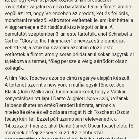
rövidebbre vágatni és néző barátabbá tenni a filmet, amiből
végül az lett, hogy Velencében az eredeti, két és fél órás,
mondhatni rendezői változatot vetítették le, ami két héttel a
világpremierje előtt ráadásul kiszivárgott online. A
bemutatót szeptember 3-án este tartották, ahol Schnabel a
Cartier “Glory to the Filmmaker” elnevezésű életműdíját
vehette át, a szakma számára azonban előző este
vetítették a filmet, amely során példátlanul sokan hagyták el
tajtékozva a termet, főleg persze a vérig sértődött olasz
kollégák.
A film Nick Tosches azonos című regénye alapján készült.
A történet szerint a new york-i maffia egyik főnöke, Joe
Black (John Malkovich) tudomására kerül, hogy a Vatikán
könyvtárában ott lapul Dante Alighieri
Isteni színjáték
ának
felbecsülhetetlen értékű eredeti kézirata, aminek a
hitelesítésére és elhozására magát Nick Toschest (Oscar
Isaac) kéri fel. Ezzel párhuzamosan felelevenedik a
14.századi Firenze, ahol Dante (ismét Oscar Isaac) élete fő
művének befejezésével küzd. Az előbbi szál