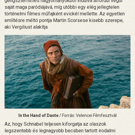
gengszterfilmes hagyományokból indulva átfordul végül
saját maga paródiájává, míg utóbbi egy elég jellegtelen
történelmi filmes műfajként evickél mellette. Az egyetlen
említésre méltó pontja Martin Scorsese kisebb szerepe,
aki Vergiliust alakítja.
In the Hand of Dante
/ Forrás: Velencei Filmfesztvál
Az, hogy Schnabel teljesen kiforgatja az olaszok
legszentebb és legnagyobb becsben tartott irodalmi