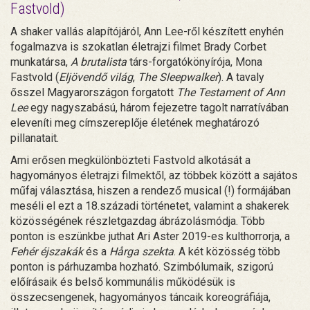
Fastvold)
A shaker vallás alapítójáról, Ann Lee-ről készített enyhén
fogalmazva is szokatlan életrajzi filmet Brady Corbet
munkatársa,
A brutalista
társ-forgatókönyírója, Mona
Fastvold (
Eljövendő világ
,
The Sleepwalker
). A tavaly
ősszel Magyarországon forgatott
The Testament of Ann
Lee
egy nagyszabású, három fejezetre tagolt narratívában
eleveníti meg címszereplője életének meghatározó
pillanatait.
Ami erősen megkülönbözteti Fastvold alkotását a
hagyományos életrajzi filmektől, az többek között a sajátos
műfaj választása, hiszen a rendező musical (!) formájában
meséli el ezt a 18.századi történetet, valamint a shakerek
közösségének részletgazdag ábrázolásmódja. Több
ponton is eszünkbe juthat Ari Aster 2019-es kulthorrorja, a
Fehér éjszakák
és a
Hårga szekta
. A két közösség több
ponton is párhuzamba hozható. Szimbólumaik, szigorú
előírásaik és belső kommunális működésük is
összecsengenek, hagyományos táncaik koreográfiája,