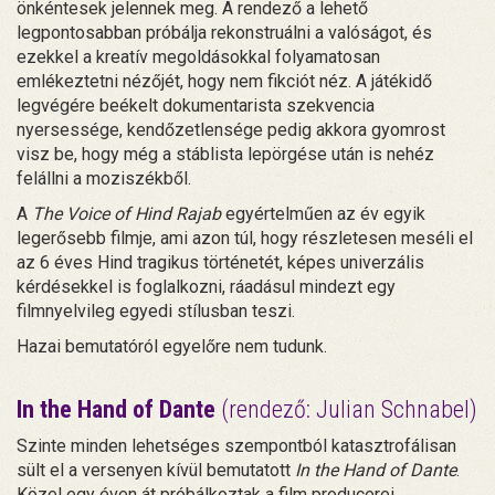
önkéntesek jelennek meg. A rendező a lehető
legpontosabban próbálja rekonstruálni a valóságot, és
ezekkel a kreatív megoldásokkal folyamatosan
emlékeztetni nézőjét, hogy nem fikciót néz. A játékidő
legvégére beékelt dokumentarista szekvencia
nyersessége, kendőzetlensége pedig akkora gyomrost
visz be, hogy még a stáblista lepörgése után is nehéz
felállni a moziszékből.
A
The Voice of Hind Rajab
egyértelműen az év egyik
legerősebb filmje, ami azon túl, hogy részletesen meséli el
az 6 éves Hind tragikus történetét, képes univerzális
kérdésekkel is foglalkozni, ráadásul mindezt egy
filmnyelvileg egyedi stílusban teszi.
Hazai bemutatóról egyelőre nem tudunk.
In the Hand of Dante
(rendező: Julian Schnabel)
Szinte minden lehetséges szempontból katasztrofálisan
sült el a versenyen kívül bemutatott
In the Hand of Dante
.
Közel egy éven át próbálkoztak a film producerei