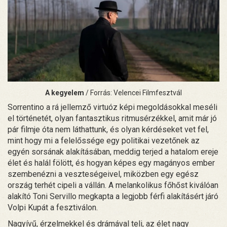
A kegyelem
/ Forrás: Velencei Filmfesztvál
Sorrentino a rá jellemző virtuóz képi megoldásokkal meséli
el történetét, olyan fantasztikus ritmusérzékkel, amit már jó
pár filmje óta nem láthattunk, és olyan kérdéseket vet fel,
mint hogy mi a felelőssége egy politikai vezetőnek az
egyén sorsának alakításában, meddig terjed a hatalom ereje
élet és halál fölött, és hogyan képes egy magányos ember
szembenézni a veszteségeivel, miközben egy egész
ország terhét cipeli a vállán. A melankolikus főhőst kiválóan
alakító Toni Servillo megkapta a legjobb férfi alakításért járó
Volpi Kupát a fesztiválon.
Nagyívű, érzelmekkel és drámával teli, az élet nagy