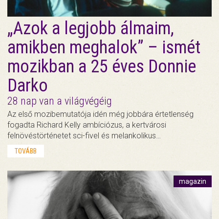
„Azok a legjobb álmaim,
amikben meghalok” – ismét
mozikban a 25 éves Donnie
Darko
28 nap van a világvégéig
Az első mozibemutatója idén még jobbára értetlenség
fogadta Richard Kelly ambíciózus, a kertvárosi
felnövéstörténetet sci-fivel és melankolikus…
TOVÁBB
magazin