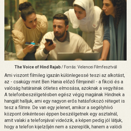
The Voice of Hind Rajab
/ Forrás: Velencei Filmfesztvál
Ami viszont filmileg igazán különlegessé teszi az alkotást,
az - csakúgy mint Ben Hania előző filmjeinél - a fikció és a
valóság határainak ötletes elmosása, azoknak a vegyítése.
A telefonbeszélgetésben egész végig magának Hindnek a
hangját halljuk, ami egy nagyon erős hatásfokozó réteget is
tesz a filmre. De van egy jelenet, amikor a segélyhívó
központ önkéntesei éppen beszélgetnek egy asztalnál,
amit valaki a telefonjával videózik, a képen pedig jól látjuk,
hogy a telefon kijelzőjén nem a szereplők, hanem a valódi