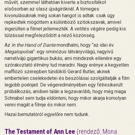
művét, szemmel láthatóan kiverte a biztosítékot
elsősorban az olasz újságíróknál. A tömeges
kivonulásuknak még sokan hangot is adtak: csak úgy
repkedtek mögöttem a különböző szitokszavak, amivel
ingerülten a filmet jellemezték. A vetítés végére pedig kis
túlzással megfeleződött a néző közönség.
Az
In the Hand of Dante
mondhatni, hogy “az idei év
Megalopolis
a”: egy ominózus látványvilágú, nagyívű
narratívájú gigantikus bukás, ami mindezek ellenére egy
szórakoztató élmény tud maradni. Nagy erénye a kegyetlen
maffiózó szerepben tündöklő Gerard Butler, akinek
embertelen cselekedetei és beszólásai szolgáltatják a film
legjobb poénjait. De végeredményében egy félresikerült
próbálkozás, amiben talán a legzavaróbb, hogy még maga
Schnabel sem tudja eldönteni, hogy mikor akarja komolyan
venni magát a filmje és mikor nem.
Hazai bemutatóról egyelőre nem tudunk.
The Testament of Ann Lee
(rendező: Mona