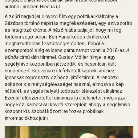
autóból, amiben Hind is ül.
A zsűri nagydíját elnyerő film egy politikai kiáltvány a
Gázában történő népirtás megfékezéséért, egy szívszorító
és letaglózó dráma. A néző hiába tudja jól, hogy mi fog
történni végő soron, Ben Hania képes thrillereket
meghazudtolóan feszültséget építeni. Ebből a
szempontból elég evidens párhuzamot vonni a 2018-as
A
bűnös
című dán filmmel. Gustav Möller filmje is egy
segélyhívó központban játszódik, és hasonlóan kelt
suspense-t. Sok arcközeli felvételt kapunk, amihez
igencsak expresszív színészi játék társul. A rendező
sokszor kis mélységélességet használ, elmosva a kép
hátterét, és vágás helyett többször átélezést alkalmaz.
Ezentúl előszeretettel dinamizálja a jeleneteit még azzal,
hogy kézi kamerával követi szereplőit, ahogy a segélyhívó
központ kis szobái között lavírozva próbálnak
információkhoz jutni.