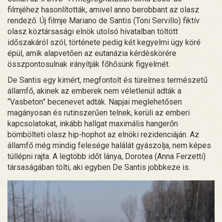
filmjéhez hasonlították, amivel anno berobbant az olasz
rendező. Új filmje Mariano de Santis (Toni Servillo) fiktív
olasz köztársasági elnök utolsó hivatalban töltött
időszakáról szól, története pedig két kegyelmi ügy köré
épül, amik alapvetően az eutanázia kérdéskörére
összpontosulnak irányítják főhősünk figyelmét.
De Santis egy kimért, megfontolt és türelmes természetű
államfő, akinek az emberek nem véletlenül adták a
“Vasbeton” becenevet adták. Napjai meglehetősen
magányosan és rutinszerűen telnek, kerüli az emberi
kapcsolatokat, inkább hallgat maximális hangerőn
bömbölteti olasz hip-hophot az elnöki rezidenciáján. Az
államfő még mindig felesége halálát gyászolja, nem képes
túllépni rajta. A legtöbb időt lánya, Dorotea (Anna Ferzetti)
társaságában tölti, aki egyben De Santis jobbkeze is.