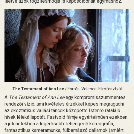
illetve azok rögzítésmódja is kapcsolódnak egymáshoz.
The Testament of Ann Lee
/ Forrás: Velencei Filmfesztvál
A
The Testament of Ann Lee
egy kompromisszummentes
rendezői vízió, ami kivételes érzékkel képes megragadni
az eksztatikus vallási táncok közepette Istenre rátaláló
hívek lélekállapotát. Fastvold filmje egyértelműen ezekben
a jelenetekben a legerősebb: lehengerlő koreográfia,
fantasztikus kameramunka, fülbemászó dallamok (amiért