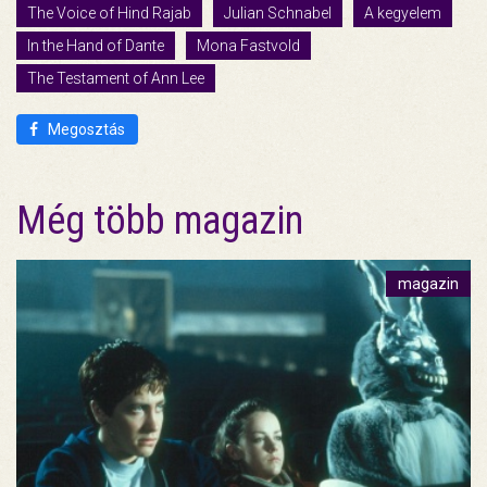
The Voice of Hind Rajab
Julian Schnabel
A kegyelem
In the Hand of Dante
Mona Fastvold
The Testament of Ann Lee
Megosztás
Még több magazin
magazin