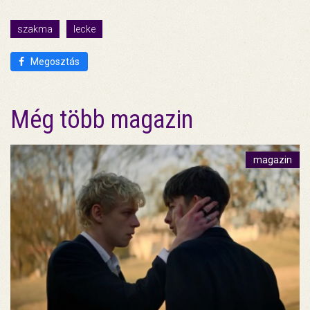
szakma
lecke
Megosztás
Még több magazin
magazin