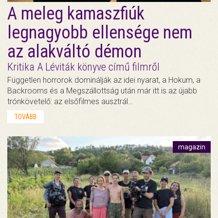
A meleg kamaszfiúk
legnagyobb ellensége nem
az alakváltó démon
Kritika A Léviták könyve című filmről
Független horrorok dominálják az idei nyarat, a Hokum, a
Backrooms és a Megszállottság után már itt is az újabb
trónkövetelő: az elsőfilmes ausztrál…
TOVÁBB
magazin