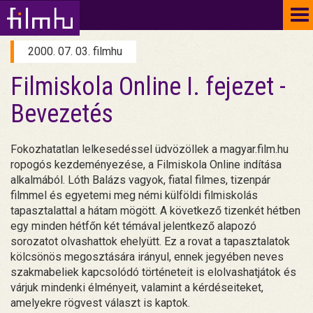
To
na
2000. 07. 03. filmhu
Filmiskola Online I. fejezet -
Bevezetés
Fokozhatatlan lelkesedéssel üdvözöllek a magyar.film.hu
ropogós kezdeményezése, a Filmiskola Online indítása
alkalmából. Lóth Balázs vagyok, fiatal filmes, tizenpár
filmmel és egyetemi meg némi külföldi filmiskolás
tapasztalattal a hátam mögött. A következő tizenkét hétben
egy minden hétfőn két témával jelentkező alapozó
sorozatot olvashattok ehelyütt. Ez a rovat a tapasztalatok
kölcsönös megosztására irányul, ennek jegyében neves
szakmabeliek kapcsolódó történeteit is elolvashatjátok és
várjuk mindenki élményeit, valamint a kérdéseiteket,
amelyekre rögvest választ is kaptok.