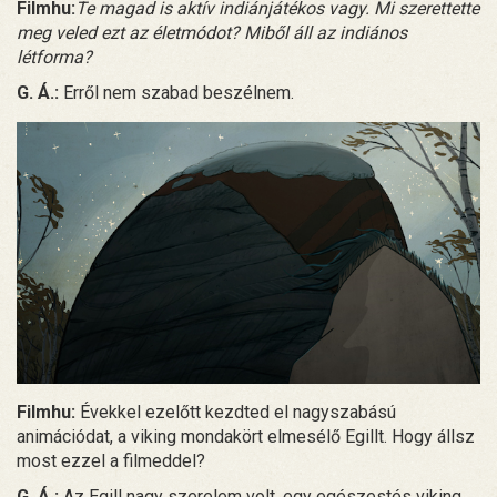
Filmhu:
Te magad is aktív indiánjátékos vagy. Mi szerettette
meg veled ezt az életmódot? Miből áll az indiános
létforma?
G. Á.:
Erről nem szabad beszélnem.
Filmhu:
Évekkel ezelőtt kezdted el nagyszabású
animációdat, a viking mondakört elmesélő Egillt. Hogy állsz
most ezzel a filmeddel?
G. Á.:
Az Egill nagy szerelem volt, egy egészestés viking