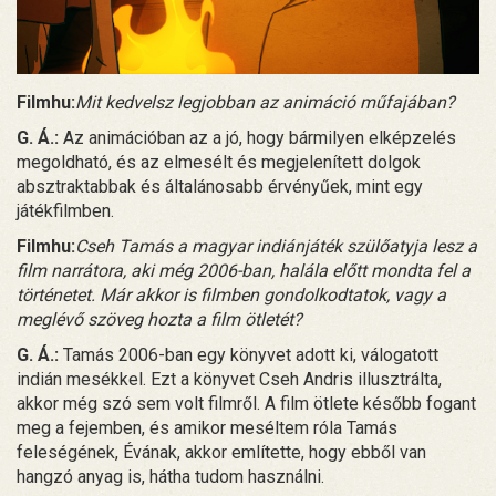
Filmhu:
Mit kedvelsz legjobban az animáció műfajában?
G. Á.:
Az animációban az a jó, hogy bármilyen elképzelés
megoldható, és az elmesélt és megjelenített dolgok
absztraktabbak és általánosabb érvényűek, mint egy
játékfilmben.
Filmhu:
Cseh Tamás a magyar indiánjáték szülőatyja lesz a
film narrátora, aki még 2006-ban, halála előtt mondta fel a
történetet. Már akkor is filmben gondolkodtatok, vagy a
meglévő szöveg hozta a film ötletét?
G. Á.:
Tamás 2006-ban egy könyvet adott ki, válogatott
indián mesékkel. Ezt a könyvet Cseh Andris illusztrálta,
akkor még szó sem volt filmről. A film ötlete később fogant
meg a fejemben, és amikor meséltem róla Tamás
feleségének, Évának, akkor említette, hogy ebből van
hangzó anyag is, hátha tudom használni.