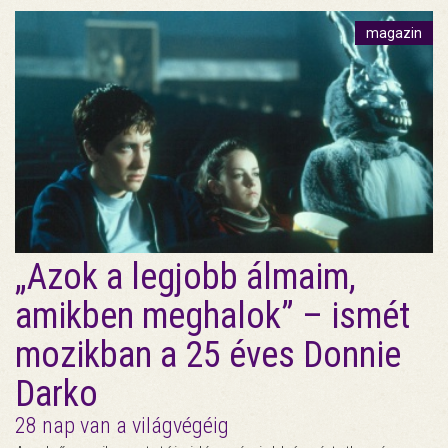
magazin
„Azok a legjobb álmaim,
amikben meghalok” – ismét
mozikban a 25 éves Donnie
Darko
28 nap van a világvégéig