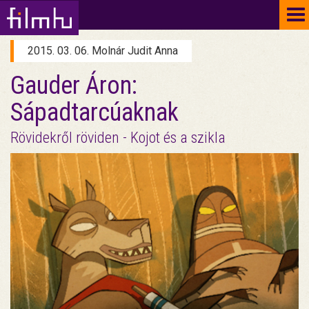
To
na
2015. 03. 06. Molnár Judit Anna
Gauder Áron:
Sápadtarcúaknak
Rövidekről röviden - Kojot és a szikla