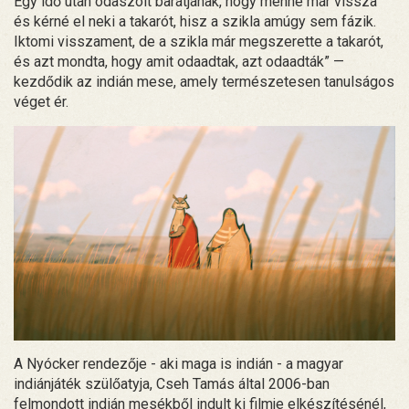
Egy idő után odaszólt barátjának, hogy menne már vissza
és kérné el neki a takarót, hisz a szikla amúgy sem fázik.
Iktomi visszament, de a szikla már megszerette a takarót,
és azt mondta, hogy amit odaadtak, azt odaadták” —
kezdődik az indián mese, amely természetesen tanulságos
véget ér.
A Nyócker rendezője - aki maga is indián - a magyar
indiánjáték szülőatyja, Cseh Tamás által 2006-ban
felmondott indián mesékből indult ki filmje elkészítésénél,