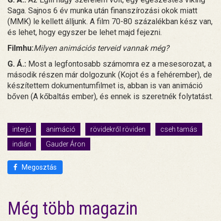
Saga. Sajnos 6 év munka után finanszírozási okok miatt
(MMK) le kellett álljunk. A film 70-80 százalékban kész van,
és lehet, hogy egyszer be lehet majd fejezni.
Filmhu:
Milyen animációs terveid vannak még?
G. Á.:
Most a legfontosabb számomra ez a mesesorozat, a
második részen már dolgozunk (Kojot és a fehérember), de
készítettem dokumentumfilmet is, abban is van animáció
bőven (A kőbaltás ember), és ennek is szeretnék folytatást.
interjú
animáció
rövidekről röviden
cseh tamás
indián
Gauder Áron
Megosztás
Még több magazin