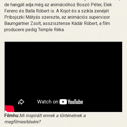
de hangját adja még az animációhoz Boszó Péter, Elek
Ferenc és Balla Róbert is. A Kojot és a szikla zenéjét
Pribojszki Mátyás szerezte, az animációs supervisor
Baumgartner Zsolt, asszisztense Kádár Róbert, a film
producere pedig Temple Réka.
Filmhu:
Mi inspirált ennek a történetnek a
megfilmesítésére?