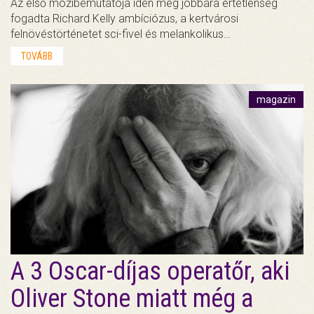
Az első mozibemutatója idén még jobbára értetlenség
fogadta Richard Kelly ambíciózus, a kertvárosi
felnövéstörténetet sci-fivel és melankolikus…
TOVÁBB
magazin
A 3 Oscar-díjas operatőr, aki
Oliver Stone miatt még a