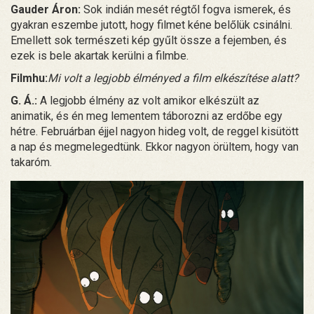
Gauder Áron:
Sok indián mesét régtől fogva ismerek, és
gyakran eszembe jutott, hogy filmet kéne belőlük csinálni.
Emellett sok természeti kép gyűlt össze a fejemben, és
ezek is bele akartak kerülni a filmbe.
Filmhu:
Mi volt a legjobb élményed a film elkészítése alatt?
G. Á.:
A legjobb élmény az volt amikor elkészült az
animatik, és én meg lementem táborozni az erdőbe egy
hétre. Februárban éjjel nagyon hideg volt, de reggel kisütött
a nap és megmelegedtünk. Ekkor nagyon örültem, hogy van
takaróm.