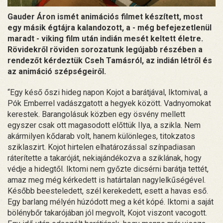
Gauder Áron ismét animációs filmet készített, most
egy másik égtájra kalandozott, a - még befejezetlenül
maradt - viking film után indián mesét keltett életre.
Rövidekről röviden sorozatunk legújabb részében a
rendezőt kérdeztük Cseh Tamásról, az indián létről és
az animáció szépségeiről.
“Egy késő őszi hideg napon Kojot a barátjával, Iktomival, a
Pók Emberrel vadászgatott a hegyek között. Vadnyomokat
kerestek. Barangolásuk közben egy ösvény mellett
egyszer csak ott magasodott előttük Ilya, a szikla. Nem
akármilyen kődarab volt, hanem különleges, titokzatos
sziklaszirt. Kojot hirtelen elhatározással színpadiasan
ráterítette a takaróját, nekiajándékozva a sziklának, hogy
védje a hidegtől. Iktomi nem győzte dicsérni barátja tettét,
amaz meg még kérkedett is határtalan nagylelkűségével.
Később beesteledett, szél kerekedett, esett a havas eső.
Egy barlang mélyén húzódott meg a két kópé. Iktomi a saját
bölénybőr takarójában jól megvolt, Kojot viszont vacogott.