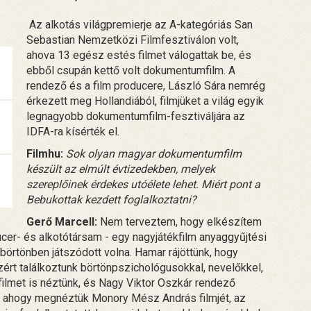
Az alkotás világpremierje az A-kategóriás San
Sebastian Nemzetközi Filmfesztiválon volt,
ahova 13 egész estés filmet válogattak be, és
ebből csupán kettő volt dokumentumfilm. A
rendező és a film producere, László Sára nemrég
érkezett meg Hollandiából, filmjüket a világ egyik
legnagyobb dokumentumfilm-fesztiváljára az
IDFA-ra kísérték el.
Filmhu:
Sok olyan magyar dokumentumfilm
készült az elmúlt évtizedekben, melyek
szereplőinek érdekes utóélete lehet. Miért pont a
Bebukottak kezdett foglalkoztatni?
Gerő Marcell:
Nem terveztem, hogy elkészítem
ucer- és alkotótársam - egy nagyjátékfilm anyaggyűjtési
 börtönben játszódott volna. Hamar rájöttünk, hogy
zért találkoztunk börtönpszichológusokkal, nevelőkkel,
k filmet is néztünk, és Nagy Viktor Oszkár rendező
an, ahogy megnéztük Monory Mész András filmjét, az