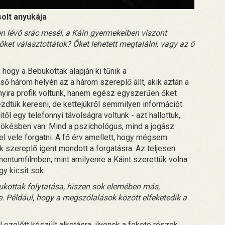
olt anyukája
n lévő srác mesél, a Káin gyermekeiben viszont
ket választottátok? Őket lehetett megtalálni, vagy az ő
t, hogy a Bebukottak alapján ki tűnik a
ső három helyén az a három szereplő állt, akik aztán a
nyira profik voltunk, hanem egész egyszerűen őket
kezdtük keresni, de kettejükről semmilyen információt
től egy telefonnyi távolságra voltunk - azt hallottuk,
ökésben van. Mind a pszichológus, mind a jogász
el vele forgatni. A fő érv amellett, hogy mégsem
 szereplő igent mondott a forgatásra. Az teljesen
mentumfilmben, mint amilyenre a Káint szerettük volna
gy kicsit sok.
kottak folytatása, hiszen sok elemében más,
le. Például, hogy a megszólalások között elfeketedik a
 ezelőtt készült alkotásra, ilyenek a fekete részek,