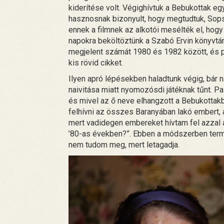
kiderítése volt. Végighívtuk a Bebukottak eg
hasznosnak bizonyult, hogy megtudtuk, Sopsit
ennek a filmnek az alkotói mesélték el, hogy
napokra beköltöztünk a Szabó Ervin könyvtá
megjelent számát 1980 és 1982 között, és po
kis rövid cikket.
Ilyen apró lépésekben haladtunk végig, bár 
naivitása miatt nyomozósdi játéknak tűnt. Pa
és mivel az ő neve elhangzott a Bebukottak
felhívni az összes Baranyában lakó embert, 
mert vadidegen embereket hívtam fel azzal a
’80-as években?”. Ebben a módszerben termé
nem tudom meg, mert letagadja.