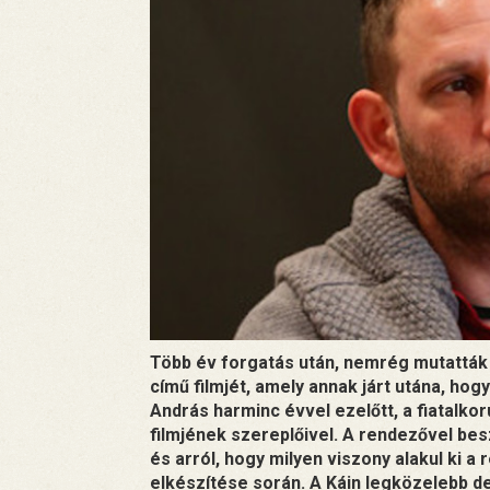
Több év forgatás után, nemrég mutattá
című filmjét, amely annak járt utána, hog
András harminc évvel ezelőtt, a fiatalk
filmjének szereplőivel. A rendezővel bes
és arról, hogy milyen viszony alakul ki 
elkészítése során. A Káin legközelebb d