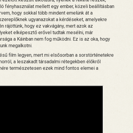
ó fényhasználat mellett egy ember, közeli beállításban
tervem, hogy sokkal több mindent emelünk át a
a szereplőknek ugyanazokat a kérdéseket, amelyekre
én rájöttünk, hogy ez vakvágány, mert azok az
lyeket elképesztő erővel tudtak mesélni, már
ársága a Káinban nem fog működni. Ez is az oka, hogy
tunk megalkotni.
sű film legyen, mert mi elsősorban a sorstörténetekre
orról, a leszakadt társadalmi rétegekben élőkről
lenére természetesen ezek mind fontos elemei a