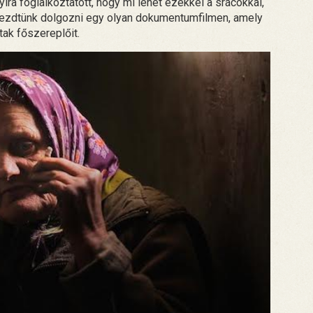
ira foglalkoztatott, hogy mi lehet ezekkel a srácokkal,
elkezdtünk dolgozni egy olyan dokumentumfilmen, amely
tak főszereplőit.