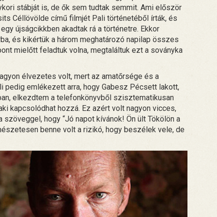
ykori stábját is, de ők sem tudtak semmit. Ami először
s Céllövölde című filmjét Pali történetéből írták, és
 egy újságcikkben akadtak rá a történetre. Ekkor
rba, és kikértük a három meghatározó napilap összes
nt mielőtt feladtuk volna, megtaláltuk ezt a soványka
nagyon élvezetes volt, mert az amatőrsége és a
li pedig emlékezett arra, hogy Gabesz Pécsett lakott,
ban, elkezdtem a telefonkönyvből szisztematikusan
aki kapcsolódhat hozzá. Ez azért volt nagyon vicces,
 szöveggel, hogy “Jó napot kívánok! Ön ült Tökölön a
szetesen benne volt a rizikó, hogy beszélek vele, de