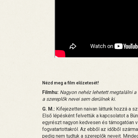
Nézd meg a film előzetesét!
Filmhu:
Nagyon nehéz lehetett megtalálni a
a szereplők nevei sem derülnek ki.
G. M.:
Kifejezetten naivan láttunk hozzá a sz
Első lépésként felvettük a kapcsolatot a B
egyrészt nagyon kedvesen és támogatóan vis
fogvatartottakról. Az ebből az időből szárma
pedig nem tudtuk a szereplők neveit. Minde