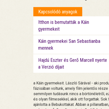
Kapcsolódó anyagok
Itthon is bemutatták a Káin
gyermekeit
Káin gyermekei San Sebastianba
mennek
Hajdú Eszter és Gerő Marcell nyerte
a Verzió díjait
a Káin gyermekeit. László Sárával - aki prod
fázisában voltunk, amely film jelentős része
semmilyen tudásunk nincs a börtönéletről, e
és olyan filmesekkel, akik ott forgattak. So
ajánlotta a Bebukottakat. Abban a pillanatb