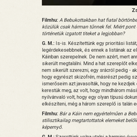
Zs
Filmhu:
A Bebukottakban hat fiatal börtönbe
közülük csak hárman tűnnek fel. Miért pont ő
történetük izgatott titeket a legjobban?
G. M.:
Is-is. Készítettünk egy prioritási listá
legérdekesebbnek, és ennek a listának az el
Káinban szerepelnek. De nem azért, mert an
sikerült megtalálni. Mind a hat szereplőt el
nem sikerült szerezni, egy srácról pedig - aki
hogy egyrészt skizofrén, másrészt pedig sz
ismerőseim azt javasolták, hogy ne kezdjek 
kerestük meg, az volt, hogy mindhárom másik
nyilvánvaló volt, hogy egy olyan típusú doku
elkészíteni, még a három szereplő is talán e
Filmhu:
Bár a Káin nem egyértelműen a Bebu
stilisztikailag megtartottatok elemeket belő
képernyő.
G. M.:
Szerettünk volna utalni a harminc évvel