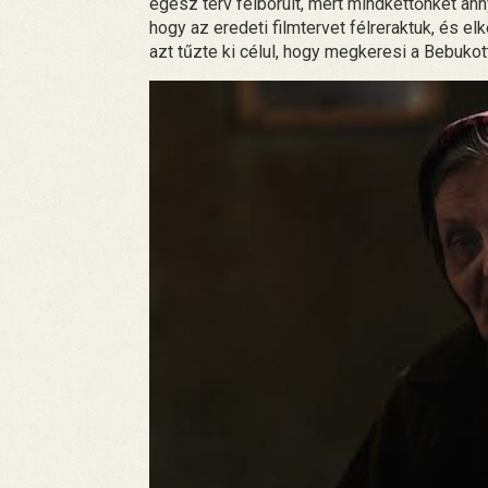
egész terv felborult, mert mindkettőnket anny
hogy az eredeti filmtervet félreraktuk, és 
azt tűzte ki célul, hogy megkeresi a Bebukot