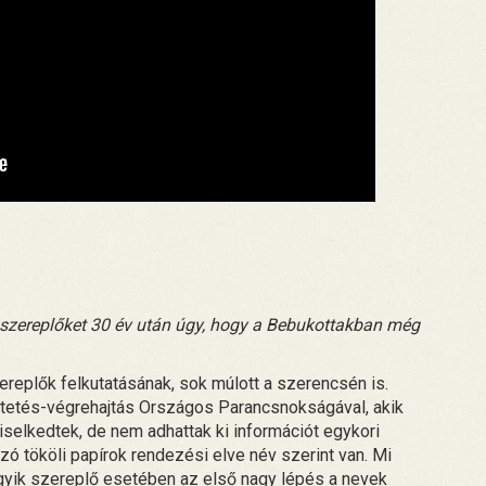
 szereplőket 30 év után úgy, hogy a Bebukottakban még
ereplők felkutatásának, sok múlott a szerencsén is.
üntetés-végrehajtás Országos Parancsnokságával, akik
elkedtek, de nem adhattak ki információt egykori
zó tököli papírok rendezési elve név szerint van. Mi
gyik szereplő esetében az első nagy lépés a nevek