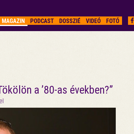
MAGAZIN
PODCAST
DOSSZIÉ
VIDEÓ
FOTÓ
 Tökölön a ’80-as években?”
el