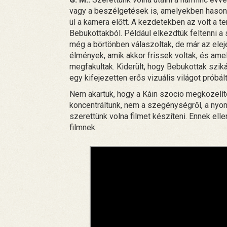
vagy a beszélgetések is, amelyekben hasonl
ül a kamera előtt. A kezdetekben az volt a 
Bebukottakból. Például elkezdtük feltenni 
még a börtönben válaszoltak, de már az elej
élmények, amik akkor frissek voltak, és ame
megfakultak. Kiderült, hogy Bebukottak szik
egy kifejezetten erős vizuális világot próbál
Nem akartuk, hogy a Káin szocio megközelíté
koncentráltunk, nem a szegénységről, a nyom
szerettünk volna filmet készíteni. Ennek el
filmnek.