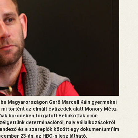
k be Magyarországon Gerő Marcell Káin gyermekei
y mi történt az elmúlt évtizedek alatt Monory Mész
orúak börönében forgatott Bebukottak című
zélgettünk determinációról, naiv vállalkozásokról
a rendező és a szereplők között egy dokumentumfilm
ecember 23-án, az HBO-n lesz látható.