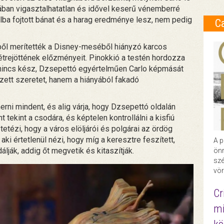
zában vigasztalhatatlan és idővel keserű vénemberré
olba fojtott bánat és a harag eredménye lesz, nem pedig
C
ből merítették a Disney-meséből hiányzó karcos
létrejöttének előzményeit. Pinokkió a testén hordozza
g nincs kész, Dzsepettó egyértelműen Carlo képmását
rzett szeretet, hanem a hiányából fakadó
rni mindent, és alig várja, hogy Dzsepettó oldalán
 tekint a csodára, és képtelen kontrollálni a kisfiú
etézi, hogy a város elöljárói és polgárai az ördög
aki értetlenül nézi, hogy míg a keresztre feszített,
A p
álják, addig őt megvetik és kitaszítják.
önr
szé
vör
Cr
mi