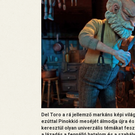
Del Toro a rá jellemző markáns képi vil
ezúttal Pinokkió meséjét álmodja újra és 
keresztül olyan univerzális témákat fesz
a lázadás a fennálló hatalom és a szabály