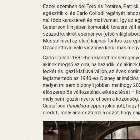
Ezzel szemben del Toro és írótársa, Patric
egészítik ki és Carlo Collodi regényét lehoz
mű főbb karaktereit és motívumait. Így az 
Gustafson filmjében komorabb tónusra vált é
század konkrét eseményei (első világháború
Mussolinivel az élen) kapnak fontos szerepe
Dzsepettóval való viszonya kerül más megvi
Carlo Collodi 1881-ben kiadott meseregénye
akinek megnő az orra, ha hazudik, és akinek
leckét és igazi kisfiúvá váljon, az évek so
legismertebb az 1940-es Disney animációs f
melyet mi sem bizonyít jobban, minthogy 202
élőszereplős változatának elkészítését – 
mely nem igazán nyerte el sem a közönség, s
Gustafson
Pinokkió
ja éppen jókor jött, hog
eredeti, mely arra ösztönzi a nézőt, hogy sa