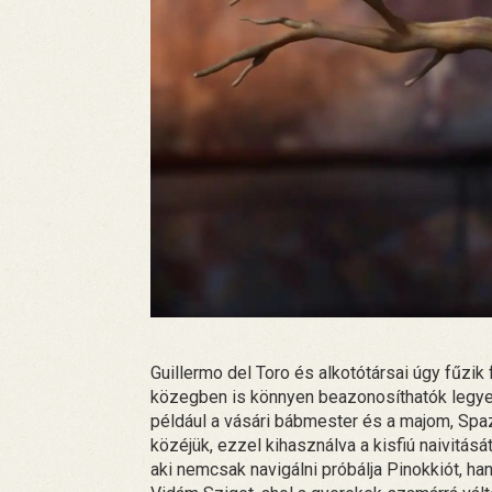
Guillermo del Toro és alkotótársai úgy fűzik 
közegben is könnyen beazonosíthatók legye
például a vásári bábmester és a majom, Spazz
közéjük, ezzel kihasználva a kisfiú naivitásá
aki nemcsak navigálni próbálja Pinokkiót, han