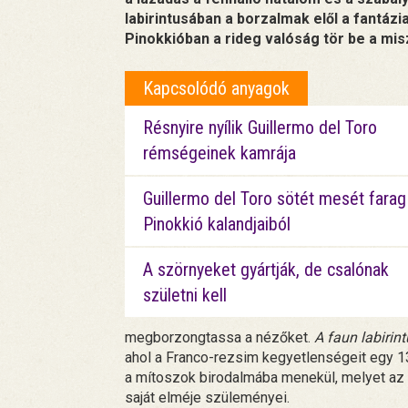
labirintusában a borzalmak elől a fantázi
Pinokkióban a rideg valóság tör be a mis
Kapcsolódó anyagok
Résnyire nyílik Guillermo del Toro
rémségeinek kamrája
Guillermo del Toro sötét mesét farag
Pinokkió kalandjaiból
A szörnyeket gyártják, de csalónak
születni kell
megborzongtassa a nézőket.
A faun labirin
ahol a Franco-rezsim kegyetlenségeit egy 13
a mítoszok birodalmába menekül, melyet az 
saját elméje szüleményei.