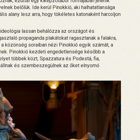
oznak, ezúttal egy kiképzőtábor formájában jelenik
elnek belőlük. Ide kerül Pinokkió, aki halhatatlansága
is alany lesz arra, hogy tökéletes katonaként harcoljon
a ideológia lassan behálózza az országot és
sztaló propaganda plakátokat ragasztanak a falakra,
i a közönség soraiban nézi Pinokkió egyik számát, a
gnek. Pinokkió kezdeti engedetlensége később a
elyet többek közt, Spazzatura és Podestá, fia,
ra állnak és szembeszegülnek az őket elnyomó