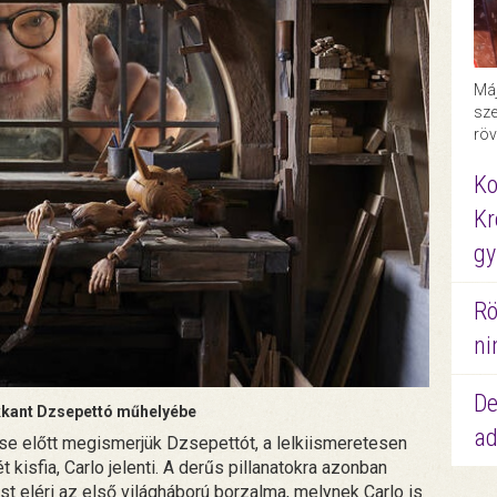
Máj
sze
röv
Ko
Kr
gy
Rö
ni
De
kkant Dzsepettó műhelyébe
ad
se előtt megismerjük Dzsepettót, a lelkiismeretesen
kisfia, Carlo jelenti. A derűs pillanatokra azonban
st eléri az első világháború borzalma, melynek Carlo is