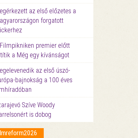
gérkezett az első előzetes a
agyarországon forgatott
ickerhez
Filmpikniken premier előtt
títik a Még egy kívánságot
egelevenedik az első úszó-
urópa-bajnokság a 100 éves
ilmhíradóban
zarajevó Szíve Woody
rrelsonért is dobog
ilmreform2026