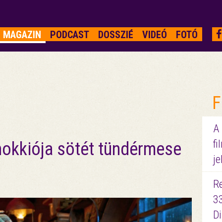
MAGAZIN
PODCAST
DOSSZIÉ
VIDEÓ
FOTÓ
F
A
fi
nokkiója sötét tündérmese
je
R
3
D