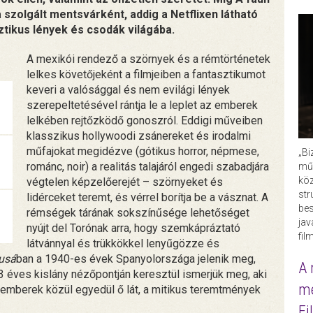
a szolgált mentsvárként, addig a Netflixen látható
ztikus lények és csodák világába.
A mexikói rendező a szörnyek és a rémtörténetek
lelkes követőjeként a filmjeiben a fantasztikumot
keveri a valósággal és nem evilági lények
szerepeltetésével rántja le a leplet az emberek
lelkében rejtőzködő gonoszról. Eddigi műveiben
klasszikus hollywoodi zsánereket és irodalmi
műfajokat megidézve (gótikus horror, népmese,
„Bi
románc, noir) a realitás talajáról engedi szabadjára
műk
köz
végtelen képzelőerejét – szörnyeket és
str
lidérceket teremt, és vérrel borítja be a vásznat. A
bes
rémségek tárának sokszínűsége lehetőséget
ja
nyújt del Torónak arra, hogy szemkápráztató
fil
látvánnyal és trükkökkel lenyűgözze és
tusá
ban a 1940-es évek Spanyolországa jelenik meg,
A 
 éves kislány nézőpontján keresztül ismerjük meg, aki
me
emberek közül egyedül ő lát, a mitikus teremtmények
Fi