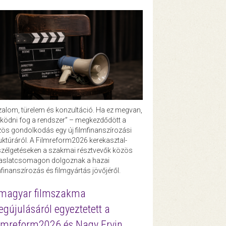
zalom, türelem és konzultáció. Ha ez megvan,
ödni fog a rendszer” – megkezdődött a
ös gondolkodás egy új filmfinanszírozási
uktúráról. A Filmreform2026 kerekasztal-
zélgetéseken a szakmai résztvevők közös
vaslatcsomagon dolgoznak a hazai
mfinanszírozás és filmgyártás jövőjéről.
magyar filmszakma
gújulásáról egyeztetett a
lmreform2026 és Nagy Ervin