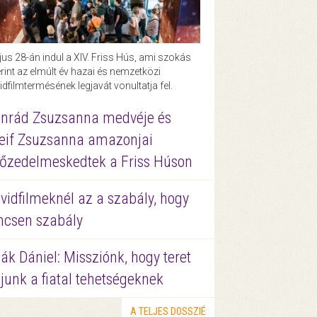
us 28-án indul a XIV. Friss Hús, ami szokás
rint az elmúlt év hazai és nemzetközi
idfilmtermésének legjavát vonultatja fel.
nrád Zsuzsanna medvéje és
eif Zsuzsanna amazonjai
őzedelmeskedtek a Friss Húson
vidfilmeknél az a szabály, hogy
ncsen szabály
ák Dániel: Missziónk, hogy teret
junk a fiatal tehetségeknek
A TELJES DOSSZIÉ