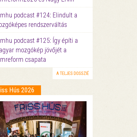
lmhu podcast #124: Elindult a
zgóképes rendszerváltás
lmhu podcast #125: Így építi a
gyar mozgókép jövőjét a
lmreform csapata
A TELJES DOSSZIÉ
riss Hús 2026