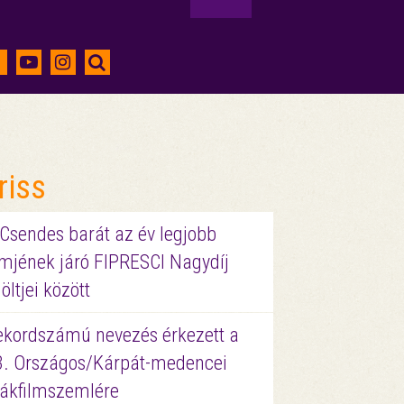
riss
 Csendes barát az év legjobb
lmjének járó FIPRESCI Nagydíj
löltjei között
ekordszámú nevezés érkezett a
3. Országos/Kárpát-medencei
iákfilmszemlére