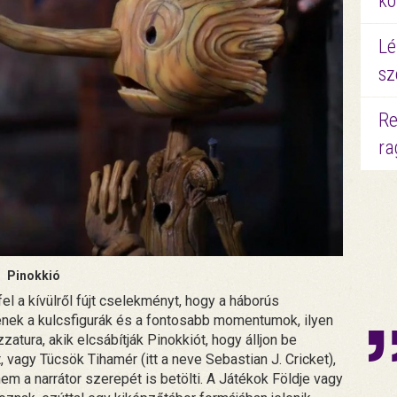
kö
Lé
sz
Re
ra
Pinokkió
fel a kívülről fújt cselekményt, hogy a háborús
nek a kulcsfigurák és a fontosabb momentumok, ilyen
atura, akik elcsábítják Pinokkiót, hogy álljon be
t, vagy Tücsök Tihamér (itt a neve Sebastian J. Cricket),
em a narrátor szerepét is betölti. A Játékok Földje vagy