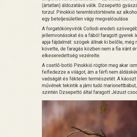
(ártatlan) áldozatává válik. Dzsepettó gyás
torzul. Pinokkió teremtéstörténete az alkoh
egy beteljesületlen vágy megvalósulása.
A forgatókönyvírók Collodi eredeti szövegé
jellemvonásokat és a fából faragott gyerek 
apja fájdalmát: szögek állnak ki belőle, mé
követte, de faragás közben nem a fia iránt é
elkeseredettség vezérelte.
A csetlő-botló Pinokkió rögtön meg akar isme
felfedezze a világot, ám a férfi nem áldásként
vadságát és féktelen természetét. A káoszt t
művének tekintik a járni tudó marionettbábut, 
szintén Dzsepettó által faragott Jézust csod