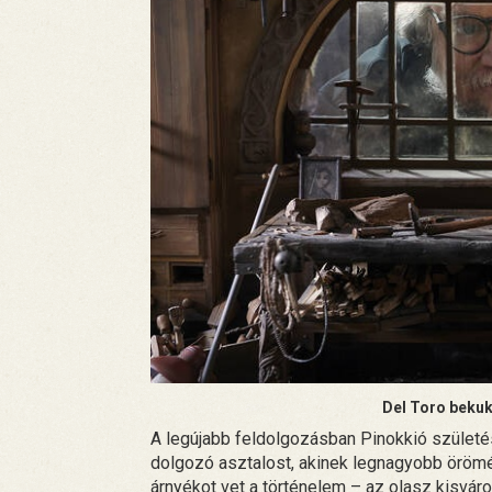
Del Toro beku
A legújabb feldolgozásban Pinokkió születé
dolgozó asztalost, akinek legnagyobb örömét 
árnyékot vet a történelem – az olasz kisváro