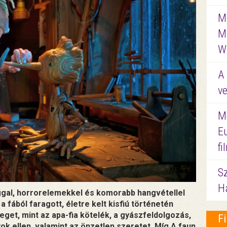
Me
M
W
A 
ve
M
E
f
S
Ha
ággal, horrorelemekkel és komorabb hangvétellel
a fából faragott, életre kelt kisfiú történetén
eget, mint az apa-fia kötelék, a gyászfeldolgozás,
F
ok ellen, valamint az önzetlen szeretet. Míg A faun