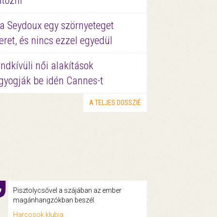
ltözni
a Seydoux egy szörnyeteget
eret, és nincs ezzel egyedül
ndkívüli női alakítások
gyogják be idén Cannes-t
A TELJES DOSSZIÉ
Pisztolycsővel a szájában az ember
magánhangzókban beszél.
Harcosok klubja