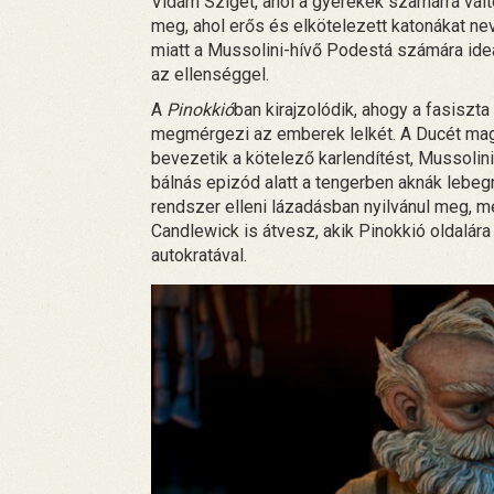
Vidám Sziget, ahol a gyerekek szamárrá vált
meg, ahol erős és elkötelezett katonákat nev
miatt a Mussolini-hívő Podestá számára ideál
az ellenséggel.
A
Pinokkió
ban kirajzolódik, ahogy a fasiszt
megmérgezi az emberek lelkét. A Ducét maga
bevezetik a kötelező karlendítést, Mussolin
bálnás epizód alatt a tengerben aknák lebe
rendszer elleni lázadásban nyilvánul meg, m
Candlewick is átvesz, akik Pinokkió oldalá
autokratával.