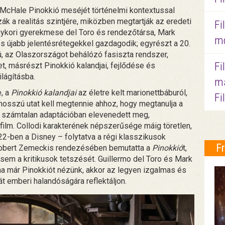
k McHale Pinokkió meséjét történelmi kontextussal
zák a realitás szintjére, miközben megtartják az eredeti
Fi
egykori gyerekmese del Toro és rendezőtársa, Mark
mo
s újabb jelentésrétegekkel gazdagodik; egyrészt a 20.
, az Olaszországot behálózó fasiszta rendszer,
Fi
t, másrészt Pinokkió kalandjai, fejlődése és
lágításba.
ma
, a
Pinokkió kalandjai
az életre kelt marionettbáburól,
Fi
 hosszú utat kell megtennie ahhoz, hogy megtanulja a
rán számtalan adaptációban elevenedett meg,
ilm. Collodi karakterének népszerűsége máig töretlen,
2-ben a Disney – folytatva a régi klasszikusok
F
Robert Zemeckis rendezésében bemutatta a
Pinokkió
t,
em a kritikusok tetszését. Guillermo del Toro és Mark
y ha már Pinokkiót nézünk, akkor az legyen izgalmas és
ját emberi halandóságára reflektáljon.