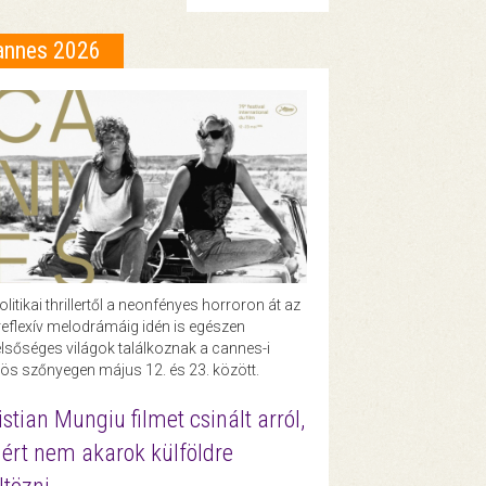
annes 2026
olitikai thrillertől a neonfényes horroron át az
eflexív melodrámáig idén is egészen
lsőséges világok találkoznak a cannes-i
ös szőnyegen május 12. és 23. között.
istian Mungiu filmet csinált arról,
ért nem akarok külföldre