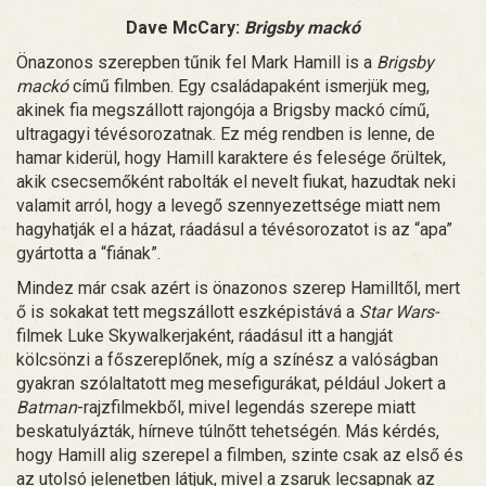
Dave McCary:
Brigsby mackó
Önazonos szerepben tűnik fel Mark Hamill is a
Brigsby
mackó
című filmben. Egy családapaként ismerjük meg,
akinek fia megszállott rajongója a Brigsby mackó című,
ultragagyi tévésorozatnak. Ez még rendben is lenne, de
hamar kiderül, hogy Hamill karaktere és felesége őrültek,
akik csecsemőként rabolták el nevelt fiukat, hazudtak neki
valamit arról, hogy a levegő szennyezettsége miatt nem
hagyhatják el a házat, ráadásul a tévésorozatot is az “apa”
gyártotta a “fiának”.
Mindez már csak azért is önazonos szerep Hamilltől, mert
ő is sokakat tett megszállott eszképistává a
Star Wars-
filmek Luke Skywalkerjaként, ráadásul itt a hangját
kölcsönzi a főszereplőnek, míg a színész a valóságban
gyakran szólaltatott meg mesefigurákat, például Jokert a
Batman
-rajzfilmekből, mivel legendás szerepe miatt
beskatulyázták, hírneve túlnőtt tehetségén. Más kérdés,
hogy Hamill alig szerepel a filmben, szinte csak az első és
az utolsó jelenetben látjuk, mivel a zsaruk lecsapnak az