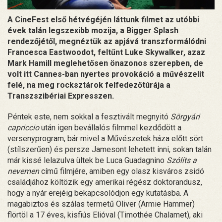
A CineFest első hétvégéjén láttunk filmet az utóbbi
évek talán legszexibb mozija, a Bigger Splash
rendezőjétől, megnéztük az apjává transzformálódni
Francesca Eastwoodot, feltűnt Luke Skywalker, azaz
Mark Hamill meglehetősen önazonos szerepben, de
volt itt Cannes-ban nyertes provokáció a művészelit
felé, na meg rocksztárok felfedezőtúrája a
Transzszibériai Expresszen.
Péntek este, nem sokkal a fesztivált megnyitó
Sörgyári
capriccio
után igen bevállalós filmmel kezdődött a
versenyprogram, bár mivel a Művészetek háza előtt sört
(stílszerűen) és persze Jamesont lehetett inni, sokan talán
már kissé lelazulva ültek be Luca Guadagnino
Szólíts a
nevemen
című filmjére, amiben egy olasz kisváros zsidó
családjához költözik egy amerikai régész doktorandusz,
hogy a nyár erejéig bekapcsolódjon egy kutatásba. A
magabiztos és szálas termetű Oliver (Armie Hammer)
flörtöl a 17 éves, kisfiús Elióval (Timothée Chalamet), aki