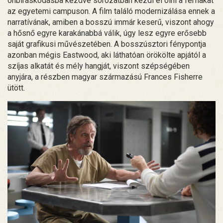
önbíráskodásba kezdve sorozatban kezdi el ölni a férfiakat
az egyetemi campuson. A film találó modernizálása ennek a
narratívának, amiben a bosszú immár keserű, viszont ahogy
a hősnő egyre karakánabbá válik, úgy lesz egyre erősebb
saját grafikusi művészetében. A bosszúsztori fénypontja
azonban mégis Eastwood, aki láthatóan örökölte apjától a
szíjas alkatát és mély hangját, viszont szépségében
anyjára, a részben magyar származású Frances Fisherre
ütött.