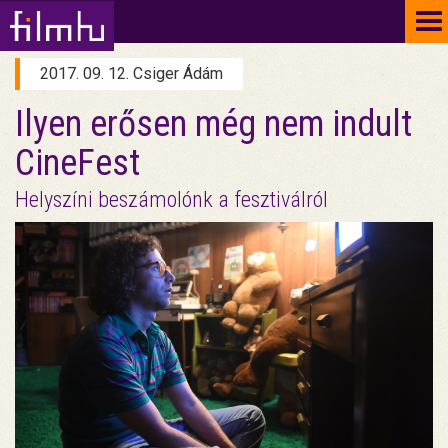
To
na
2017. 09. 12. Csiger Ádám
Ilyen erősen még nem indult
CineFest
Helyszíni beszámolónk a fesztiválról