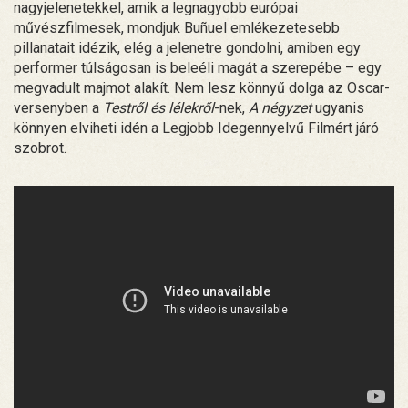
nagyjelenetekkel, amik a legnagyobb európai
művészfilmesek, mondjuk Buñuel emlékezetesebb
pillanatait idézik, elég a jelenetre gondolni, amiben egy
performer túlságosan is beleéli magát a szerepébe – egy
megvadult majmot alakít. Nem lesz könnyű dolga az Oscar-
versenyben a
Testről és lélekről
-nek,
A négyzet
ugyanis
könnyen elviheti idén a Legjobb Idegennyelvű Filmért járó
szobrot.