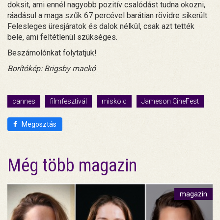
doksit, ami ennél nagyobb pozitív csalódást tudna okozni,
ráadásul a maga szűk 67 percével barátian rövidre sikerült.
Felesleges üresjáratok és dalok nélkül, csak azt tették
bele, ami feltétlenül szükséges.
Beszámolónkat folytatjuk!
Borítókép: Brigsby mackó
cannes
filmfesztivál
miskolc
Jameson CineFest
Megosztás
Még több magazin
magazin