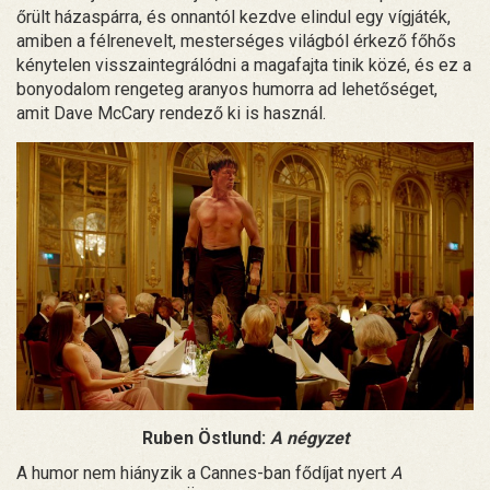
őrült házaspárra, és onnantól kezdve elindul egy vígjáték,
amiben a félrenevelt, mesterséges világból érkező főhős
kénytelen visszaintegrálódni a magafajta tinik közé, és ez a
bonyodalom rengeteg aranyos humorra ad lehetőséget,
amit Dave McCary rendező ki is használ.
Ruben Östlund:
A négyzet
A humor nem hiányzik a Cannes-ban fődíjat nyert
A