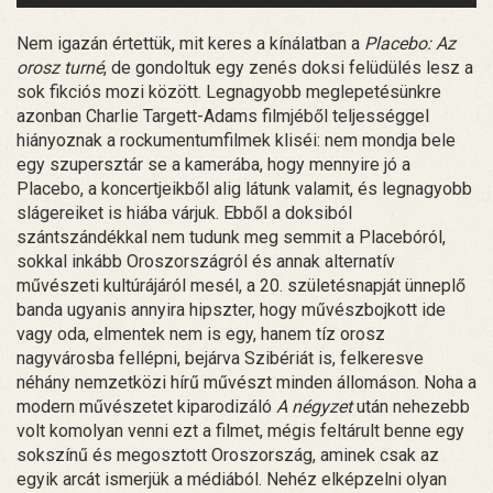
Nem igazán értettük, mit keres a kínálatban a
Placebo: Az
orosz turné
, de gondoltuk egy zenés doksi felüdülés lesz a
sok fikciós mozi között. Legnagyobb meglepetésünkre
azonban Charlie Targett-Adams filmjéből teljességgel
hiányoznak a rockumentumfilmek kliséi: nem mondja bele
egy szupersztár se a kamerába, hogy mennyire jó a
Placebo, a koncertjeikből alig látunk valamit, és legnagyobb
slágereiket is hiába várjuk. Ebből a doksiból
szántszándékkal nem tudunk meg semmit a Placebóról,
sokkal inkább Oroszországról és annak alternatív
művészeti kultúrájáról mesél, a 20. születésnapját ünneplő
banda ugyanis annyira hipszter, hogy művészbojkott ide
vagy oda, elmentek nem is egy, hanem tíz orosz
nagyvárosba fellépni, bejárva Szibériát is, felkeresve
néhány nemzetközi hírű művészt minden állomáson. Noha a
modern művészetet kiparodizáló
A négyzet
után nehezebb
volt komolyan venni ezt a filmet, mégis feltárult benne egy
sokszínű és megosztott Oroszország, aminek csak az
egyik arcát ismerjük a médiából. Nehéz elképzelni olyan