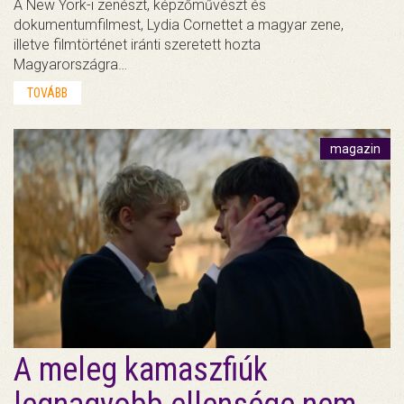
A New York-i zenészt, képzőművészt és
dokumentumfilmest, Lydia Cornettet a magyar zene,
illetve filmtörténet iránti szeretett hozta
Magyarországra…
TOVÁBB
magazin
A meleg kamaszfiúk