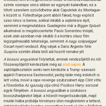
szinte szerepe sincs ebben az egynyári kalandban, ez a
tiltott szerelem szövődhetne akár Capuletek és Montague-
k között is. Fülledtsége pont abból fakad, hogy explicit
szex nincs is benne, sokkal inkább a sejtetésre épít,
semmint a megmutatásra. Guadagnino már a
Bigger Splash
alkalmával is megdöccentette Paolo Sorrentino trónját,
ezek után azonban már inkább ő a kortárs olasz film
legizgalmasabb tehetsége, semmint
A nagy szépséggel
Oscart nyert rendező. Alig várjuk a Dario Argento-féle
Suspiria
szintén általa tető alá hozott remake-jét.
A bosszú angyalá
val folytattuk, aminek rendezőjétől és női
főszereplőjétől kérdeztünk még az
első napon
. A
sajtótájékoztatón senki nem kérdezte a Trump-szavazó
apjáról Francesca Eastwoodot, pedig talán még indokolt is
lett volna, mivel a rape-revenge szubzsánert épp Clint vitte
a fősodorba
Az igazság útja
című Piszkos Harry-sorozat
egyik filmjében.
A bosszú angyalá
ban a szokásos
bosszúhadjáratot látjuk: a hősnőt megerőszakolják, majd
miután hiába próbálja törvényes úton megbüntetni a tettest,