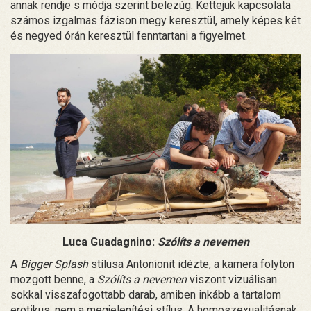
annak rendje s módja szerint belezúg. Kettejük kapcsolata
számos izgalmas fázison megy keresztül, amely képes két
és negyed órán keresztül fenntartani a figyelmet.
Luca Guadagnino:
Szólíts a nevemen
A
Bigger Splash
stílusa Antonionit idézte, a kamera folyton
mozgott benne, a
Szólíts a nevemen
viszont vizuálisan
sokkal visszafogottabb darab, amiben inkább a tartalom
erotikus, nem a megjelenítési stílus. A homoszexualitásnak