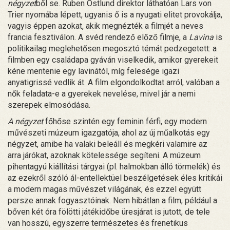
négyzet
ből se. Ruben Östlund direktor láthatóan Lars von
Trier nyomába lépett, ugyanis ő is a nyugati elitet provokálja,
vagyis éppen azokat, akik megnézték a filmjét a neves
francia fesztiválon. A svéd rendező előző filmje, a
Lavina
is
politikailag meglehetősen megosztó témát pedzegetett: a
filmben egy családapa gyáván viselkedik, amikor gyerekeit
kéne mentenie egy lavinától, míg felesége igazi
anyatigrissé vedlik át. A film elgondolkodtat arról, valóban a
nők feladata-e a gyerekek nevelése, mivel jár a nemi
szerepek elmosódása.
A négyzet
főhőse szintén egy feminin férfi, egy modern
művészeti múzeum igazgatója, ahol az új műalkotás egy
négyzet, amibe ha valaki beleáll és megkéri valamire az
arra járókat, azoknak kötelessége segíteni. A múzeum
pihentagyú kiállítási tárgyai (pl. halmokban álló törmelék) és
az ezekről szóló ál-entellektüel beszélgetések éles kritikái
a modern magas művészet világának, és ezzel együtt
persze annak fogyasztóinak. Nem hibátlan a film, például a
bőven két óra fölötti játékidőbe üresjárat is jutott, de tele
van hosszú, egyszerre természetes és frenetikus