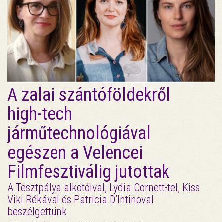
A zalai szántóföldekről
high-tech
járműtechnológiával
egészen a Velencei
Filmfesztiválig jutottak
A Tesztpálya alkotóival, Lydia Cornett-tel, Kiss
Viki Rékával és Patricia D’Intinoval
beszélgettünk