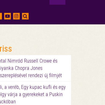
riss
ntal Nimród Russell Crowe és
riyanka Chopra Jones
szereplésével rendezi új filmjét
li, a veréb, Egy kupac kufli és egy
lgy várja a gyerekeket a Puskin
uckóban