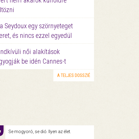
ért nem akarok külföldre
ltözni
a Seydoux egy szörnyeteget
eret, és nincs ezzel egyedül
ndkívüli női alakítások
gyogják be idén Cannes-t
A TELJES DOSSZIÉ
Se mogyoró, se dió. Ilyen az élet.