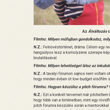
Az
Átváltozás
c
Filmhu:
Milyen műfajban gondolkodsz, milye
N.Z.:
Felnövéstörténet, dráma. Célom egy rea
hangsúlyos lesz a komolyzene szerepe képile
brutalitásával.
Filmhu:
Milyen lehetőséget látsz az inkubá
N.Z.:
A tavalyi fórumon sajnos nem voltam 
hogy minden évben öt low-budget elsőfilm sz
Filmhu:
Hogyan készülsz a pitch fórumra? 
N.Z.:
Ezt a konkrét tervemet már pitcheltem 
hogy több van a történetben, mint egy rövi
pitch fórumra készülés során a mentorokkal 