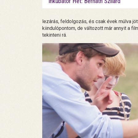
Inkubátor Hét: Bernáth Szilárd
lezárás, feldolgozás, és csak évek múlva jö
kiindulópontom, de változott már annyit a fil
tekinteni rá.