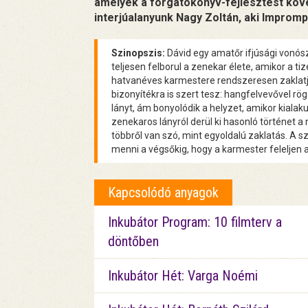
amelyek a forgatókönyv-fejlesztést köv
interjúalanyunk Nagy Zoltán, aki Imprompt
Szinopszis:
Dávid egy amatőr ifjúsági vonó
teljesen felborul a zenekar élete, amikor a t
hatvanéves karmestere rendszeresen zaklatj
bizonyítékra is szert tesz: hangfelvevővel rö
lányt, ám bonyolódik a helyzet, amikor kialak
zenekaros lányról derül ki hasonló történet a 
többről van szó, mint egyoldalú zaklatás. A s
menni a végsőkig, hogy a karmester feleljen a 
Kapcsolódó anyagok
Inkubátor Program: 10 filmterv a
döntőben
Inkubátor Hét: Varga Noémi