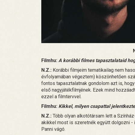
Filmhu:
A korábbi filmes tapasztalataid h
N.Z.:
Korábbi filmjeim tematikailag nem has
évfolyamában végeztem) köszönhetően számta
fontos tapasztalatnak gondolom azt is, hog
első nagyjátékfilmjének. Ezek mind hozzáadt
ezzel a filmtervvel.
Filmhu:
Kikkel, milyen csapattal jelentkezt
N.Z.:
Több olyan alkotótársam lett a Színház
akikkel most is szeretnék együtt dolgozni - 
Panni vágó.