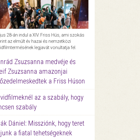
us 28-án indul a XIV. Friss Hús, ami szokás
rint az elmúlt év hazai és nemzetközi
idfilmtermésének legjavát vonultatja fel.
nrád Zsuzsanna medvéje és
eif Zsuzsanna amazonjai
őzedelmeskedtek a Friss Húson
vidfilmeknél az a szabály, hogy
ncsen szabály
ák Dániel: Missziónk, hogy teret
junk a fiatal tehetségeknek