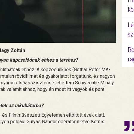
mi
kö
Lé
sz
Re
Nagy Zoltán
ra
ogyan kapcsolódnak ehhez a tervhez?
onlíthatóak ehhez. A képzésünknek (Gothár Péter MA-
lan rövidfilmet és gyakorlatot forgattunk, és nagyon
y nyáron elsőasszisztense lehettem Schwechtje Mihály
ak valamit ahhoz, hogy én most itt vagyok és pont
etek az Inkubátorba?
- és Filmművészeti Egyetemen eltöltött évek alatt,
ilyen például Gulyás Nándor operatőr illetve Kornis