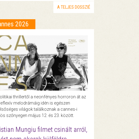
A TELJES DOSSZIÉ
annes 2026
olitikai thrillertől a neonfényes horroron át az
eflexív melodrámáig idén is egészen
lsőséges világok találkoznak a cannes-i
ös szőnyegen május 12. és 23. között.
istian Mungiu filmet csinált arról,