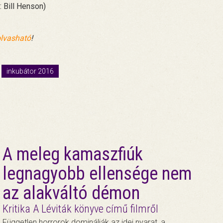
: Bill Henson)
 olvasható
!
inkubátor 2016
A meleg kamaszfiúk
legnagyobb ellensége nem
az alakváltó démon
Kritika A Léviták könyve című filmről
Független horrorok dominálják az idei nyarat, a