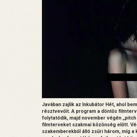
Javában zajlik az Inkubátor Hét, ahol be
résztvevőit. A program a döntős filmter
folytatódik, majd november végén „pitch
filmterveket szakmai közönség előtt. Vé
szakemberekből álló zsűri három, míg a k