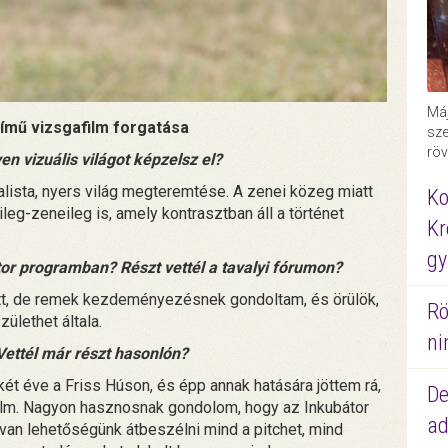
Máj
ímű vizsgafilm forgatása
sze
röv
n vizuális világot képzelsz el?
lista, nyers világ megteremtése. A zenei közeg miatt
Ko
g-zeneileg is, amely kontrasztban áll a történet
Kr
gy
tor programban? Részt vettél a tavalyi fórumon?
ott, de remek kezdeményezésnek gondoltam, és örülök,
Rö
ülethet általa.
ni
Vettél már részt hasonlón?
két éve a Friss Húson, és épp annak hatására jöttem rá,
De
dfilm. Nagyon hasznosnak gondolom, hogy az Inkubátor
ad
van lehetőségünk átbeszélni mind a pitchet, mind