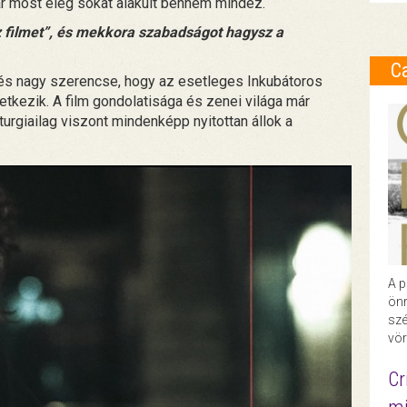
r most elég sokat alakult bennem mindez.
z filmet”, és mekkora szabadságot hagysz a
C
 és nagy szerencse, hogy az esetleges Inkubátoros
etkezik. A film gondolatisága és zenei világa már
turgiailag viszont mindenképp nyitottan állok a
A p
önr
szé
vör
Cr