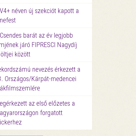
V4+ néven új szekciót kapott a
nefest
 Csendes barát az év legjobb
lmjének járó FIPRESCI Nagydíj
löltjei között
ekordszámú nevezés érkezett a
3. Országos/Kárpát-medencei
iákfilmszemlére
gérkezett az első előzetes a
agyarországon forgatott
ickerhez