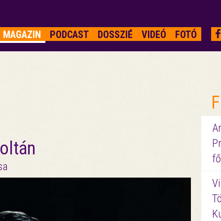
MAGAZIN
PODCAST
DOSSZIÉ
VIDEÓ
FOTÓ
F
A
P
oltán
fő
sa
Vi
Tö
K