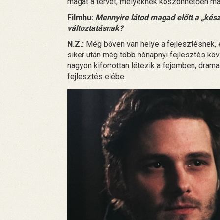
magát a tervet, melyeknek köszönhetően má
Filmhu:
Mennyire látod magad előtt a „kés
változtatásnak?
N.Z.:
Még bőven van helye a fejlesztésnek,
siker után még több hónapnyi fejlesztés köv
nagyon kiforrottan létezik a fejemben, drama
fejlesztés elébe.