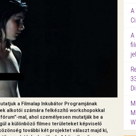
A 
Ci
A
fi
je
R
3
D
Me
mutatjuk a Filmalap Inkubátor Programjának
vek alkotói számára felkészítő workshopokkal
M
 fórum”-mal, ahol személyesen mutatják be a
W
gül a különböző filmes területeket képviselő
özönség további két projektet választ majd ki,