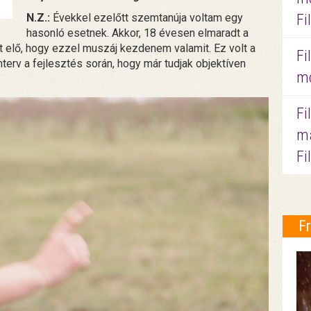
Fi
N.Z.:
Évekkel ezelőtt szemtanúja voltam egy
hasonló esetnek. Akkor, 18 évesen elmaradt a
tt elő, hogy ezzel muszáj kezdenem valamit. Ez volt a
Fi
mterv a fejlesztés során, hogy már tudjak objektíven
mo
Fi
ma
Fi
F