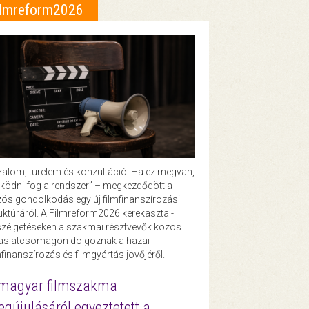
ilmreform2026
zalom, türelem és konzultáció. Ha ez megvan,
ödni fog a rendszer” – megkezdődött a
ös gondolkodás egy új filmfinanszírozási
uktúráról. A Filmreform2026 kerekasztal-
zélgetéseken a szakmai résztvevők közös
vaslatcsomagon dolgoznak a hazai
mfinanszírozás és filmgyártás jövőjéről.
magyar filmszakma
gújulásáról egyeztetett a