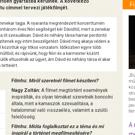
etően gyártásba kerülnek. A következő
F
u címmel tervezi játékfilmjét.
szenekar tagja. A nyaranta megrendezett koncertturnén
izenhárom éves Nóri segítséget kér Dávidtól, mert a zenekar
a őt szexuálisan. Dávid és néhány társa hamar perdöntő
gzítenek egy intim beszélgetést. Dávid meg akarja védeni a
ul közöttük egy titkos vonzalom. Időközben egyre több
múltból, és rájövünk, hogy Nóri és a karmester között
zülők eltusolnák az ügyet, ám Dávid és néhány társa el akar
tetteiért.
„Bi
Filmhu:
Miről szeretnél filmet készíteni?
műk
köz
Nagy Zoltán:
A filmet megtörtént események
str
inspirálták, és olyan témákat szeretnék boncolni
bes
általa, mint a kamaszok szexualitása, a
ja
hatalommal való visszaélés, valamint a szülői
fil
felelősség.
A 
Filmhu:
Mióta foglalkoztat ez a téma és mi
inspirál a történet megfilmesítésére?
me