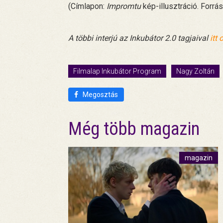
(Címlapon:
Impromtu
kép-illusztráció. Forrás
A többi interjú az Inkubátor 2.0 tagjaival
itt
Filmalap Inkubátor Program
Nagy Zoltán
Megosztás
Még több magazin
magazin