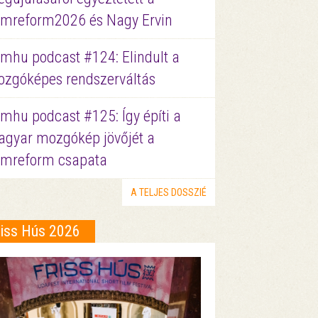
lmreform2026 és Nagy Ervin
lmhu podcast #124: Elindult a
zgóképes rendszerváltás
lmhu podcast #125: Így építi a
gyar mozgókép jövőjét a
lmreform csapata
A TELJES DOSSZIÉ
riss Hús 2026