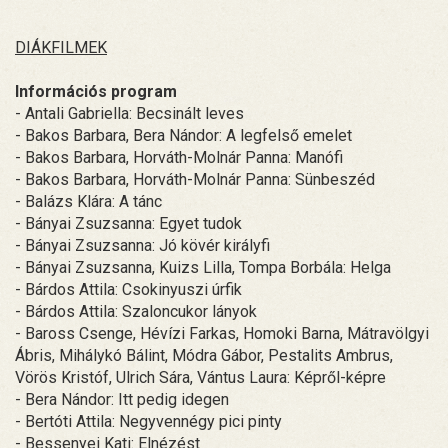
DIÁKFILMEK
Információs program
- Antali Gabriella: Becsinált leves
- Bakos Barbara, Bera Nándor: A legfelső emelet
- Bakos Barbara, Horváth-Molnár Panna: Manófi
- Bakos Barbara, Horváth-Molnár Panna: Sünbeszéd
- Balázs Klára: A tánc
- Bányai Zsuzsanna: Egyet tudok
- Bányai Zsuzsanna: Jó kövér királyfi
- Bányai Zsuzsanna, Kuizs Lilla, Tompa Borbála: Helga
- Bárdos Attila: Csokinyuszi úrfik
- Bárdos Attila: Szaloncukor lányok
- Baross Csenge, Hévízi Farkas, Homoki Barna, Mátravölgyi
Ábris, Mihálykó Bálint, Módra Gábor, Pestalits Ambrus,
Vörös Kristóf, Ulrich Sára, Vántus Laura: Képről-képre
- Bera Nándor: Itt pedig idegen
- Bertóti Attila: Negyvennégy pici pinty
- Bessenyei Kati: Elnézést