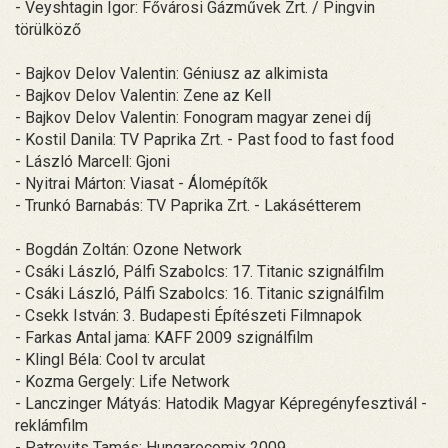
- Veyshtagin Igor: Fővárosi Gázművek Zrt. / Pingvin
törülköző
- Bajkov Delov Valentin: Géniusz az alkimista
- Bajkov Delov Valentin: Zene az Kell
- Bajkov Delov Valentin: Fonogram magyar zenei díj
- Kostil Danila: TV Paprika Zrt. - Past food to fast food
- László Marcell: Gjoni
- Nyitrai Márton: Viasat - Álomépítők
- Trunkó Barnabás: TV Paprika Zrt. - Lakásétterem
- Bogdán Zoltán: Ozone Network
- Csáki László, Pálfi Szabolcs: 17. Titanic szignálfilm
- Csáki László, Pálfi Szabolcs: 16. Titanic szignálfilm
- Csekk István: 3. Budapesti Építészeti Filmnapok
- Farkas Antal jama: KAFF 2009 szignálfilm
- Klingl Béla: Cool tv arculat
- Kozma Gergely: Life Network
- Lanczinger Mátyás: Hatodik Magyar Képregényfesztivál -
reklámfilm
- Patrovits Tamás: Hungarocomix 2009