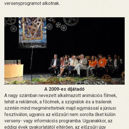
versenyprogramot alkotnak.
A 2009-es díjátadó
A nagy számban nevezett alkalmazott animációs filmek,
tehát a reklámok, a főcímek, a szignálok és a trailerek
szintén mind megmérettetnek majd egymással a júniusi
fesztiválon, ugyanis az előzsűri nem sorolta őket külön
verseny- vagy információs programba. Ugyanakkor, az
eddigi évek gyakorlatától eltérően, az előzsűri úgy