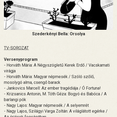
Szederkényi Bella: Orsolya
TV-SOROZAT
Versenyprogram
- Horváth Mária: A Négyszögletű Kerek Erdő / Vacskamati
virágja
- Horváth Mária: Magyar népmesék / Szóló szőlő,
mosolygó alma, csengő barack
- Jankovics Marcell: Az ember tragédiája / Ó Fortuna!
- Krizsanics Antonin, M. Tóth Géza: Bogyó és Babóca / A
barlangi pók
- Nagy Lajos: Magyar népmesék / A selyemrét
- Nagy Lajos, Szilágyi Varga Zoltán: A világlátott egérke /
Az óriások fogságában