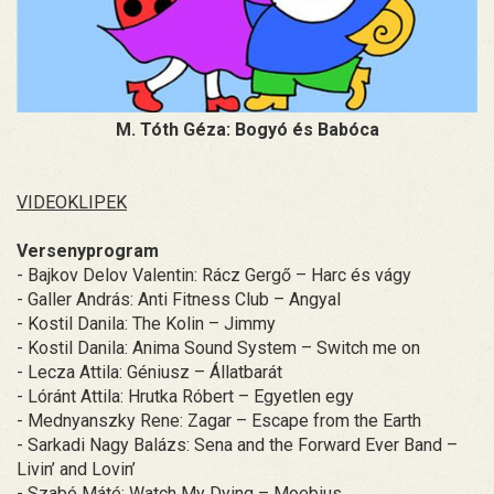
M. Tóth Géza: Bogyó és Babóca
VIDEOKLIPEK
Versenyprogram
- Bajkov Delov Valentin: Rácz Gergő – Harc és vágy
- Galler András: Anti Fitness Club – Angyal
- Kostil Danila: The Kolin – Jimmy
- Kostil Danila: Anima Sound System – Switch me on
- Lecza Attila: Géniusz – Állatbarát
- Lóránt Attila: Hrutka Róbert – Egyetlen egy
- Mednyanszky Rene: Zagar – Escape from the Earth
- Sarkadi Nagy Balázs: Sena and the Forward Ever Band –
Livin’ and Lovin’
- Szabó Máté: Watch My Dying – Moebius