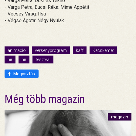
- Varga Petra: Doki és Teknõ
- Varga Petra, Bucsi Réka: Mime Appétit
- Vécsey Virág: Ilsa
- Végső Ágota: Négy Nyulak
animáció
versenyprogram
kaff
Kecskemét
hír
hir
fesztvál
Megosztás
Még több magazin
magazin