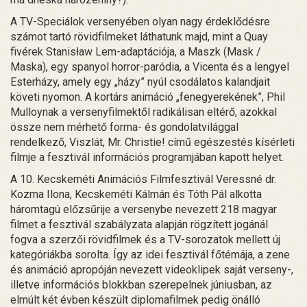
A TV-Speciálok versenyében olyan nagy érdeklődésre
számot tartó rövidfilmeket láthatunk majd, mint a Quay
fivérek Stanisław Lem-adaptációja, a Maszk (Mask /
Maska), egy spanyol horror-paródia, a Vicenta és a lengyel
Esterházy, amely egy „házy” nyúl csodálatos kalandjait
követi nyomon. A kortárs animáció „fenegyerekének”, Phil
Mulloynak a versenyfilmektől radikálisan eltérő, azokkal
össze nem mérhető forma- és gondolatvilággal
rendelkező, Viszlát, Mr. Christie! című egészestés kísérleti
filmje a fesztivál információs programjában kapott helyet.
A 10. Kecskeméti Animációs Filmfesztivál Veressné dr.
Kozma Ilona, Kecskeméti Kálmán és Tóth Pál alkotta
háromtagú előzsűrije a versenybe nevezett 218 magyar
filmet a fesztivál szabályzata alapján rögzített jogánál
fogva a szerzői rövidfilmek és a TV-sorozatok mellett új
kategóriákba sorolta. Így az idei fesztivál főtémája, a zene
és animáció apropóján nevezett videoklipek saját verseny-,
illetve információs blokkban szerepelnek júniusban, az
elmúlt két évben készült diplomafilmek pedig önálló