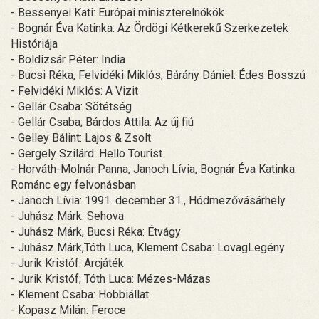
- Bessenyei Kati: Európai miniszterelnökök
- Bognár Éva Katinka: Az Ördögi Kétkerekű Szerkezetek
Históriája
- Boldizsár Péter: India
- Bucsi Réka, Felvidéki Miklós, Bárány Dániel: Édes Bosszú
- Felvidéki Miklós: A Vizit
- Gellár Csaba: Sötétség
- Gellár Csaba; Bárdos Attila: Az új fiú
- Gelley Bálint: Lajos & Zsolt
- Gergely Szilárd: Hello Tourist
- Horváth-Molnár Panna, Janoch Lívia, Bognár Éva Katinka:
Románc egy felvonásban
- Janoch Lívia: 1991. december 31., Hódmezővásárhely
- Juhász Márk: Sehova
- Juhász Márk, Bucsi Réka: Étvágy
- Juhász Márk,Tóth Luca, Klement Csaba: LovagLegény
- Jurik Kristóf: Arcjáték
- Jurik Kristóf; Tóth Luca: Mézes-Mázas
- Klement Csaba: Hobbiállat
- Kopasz Milán: Feroce