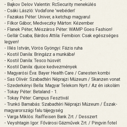
- Bajkov Delov Valentin: RcSecurity menekülés
- Csáki László: Vodafone 'webéden'
- Fazakas Péter: Univer, a ketchup magyarul
- Filkor Gábor; Medveczky Márton: Kézember
- Flanek Péter; Mészáros Péter: WAMP Goes Fashion!
- Gellár Csaba; Bárdos Attila: Femibion: Csak egészséges
legyen!
- Illés István, Vörös Gyöngyi: Fázis ruha
- Kostil Danila: Bringázz a munkába!
- Kostil Danila: Tesco húsvét
- Kostil Danila: djuice kedvezmények
- Magyarósi Éva: Bayer Health Care / Canesten kombi
- Sas Olivér: Szabadtéri Néprajzi Múzeum / Skanzen vonat
- Szederkényi Bella: Magyar Telekom Nyrt / Az én iskolám
- Tokay Péter: Betaland - 1.
- Tokay Péter: Campus Fesztivál
- Trunkó Barnabás: Szabadtéri Néprajzi Múzeum / Észak-
magyarországi falu tájegység
- Varga Miklós: Raiffeisen Bank Zrt. / Desszert
- Veyshtagin Igor: Fővárosi Gázművek Zrt. / Pingvin fotel