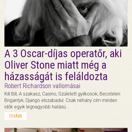
A 3 Oscar-díjas operatőr, aki
Oliver Stone miatt még a
házasságát is feláldozta
Robert Richardson vallomásai
Kill Bill, A szakasz, Casino, Született gyilkosok, Becstelen
Brigantyk, Django elszabadul. Csak néhány cím minden
idők egyik legnagyobb hatású…
TOVÁBB