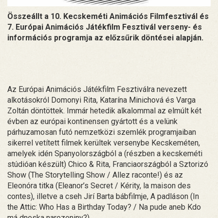
Összeállt a 10. Kecskeméti Animációs Filmfesztivál és
7. Európai Animációs Játékfilm Fesztivál verseny- és
információs programja az előzsűrik döntései alapján.
Az Európai Animációs Játékfilm Fesztiválra nevezett
alkotásokról Domonyi Rita, Katarína Minichová és Varga
Zoltán döntöttek. Immár hetedik alkalommal az elmúlt két
évben az európai kontinensen gyártott és a velünk
párhuzamosan futó nemzetközi szemlék programjaiban
sikerrel vetített filmek kerültek versenybe Kecskeméten,
amelyek idén Spanyolországból a (részben a kecskeméti
stúdióan készült) Chico & Rita, Franciaországból a Sztorizó
Show (The Storytelling Show / Allez raconte!) és az
Eleonóra titka (Eleanor’s Secret / Kérity, la maison des
contes), illetve a cseh Jirí Barta bábfilmje, A padláson (In
the Attic: Who Has a Birthday Today? / Na pude aneb Kdo
má dneska narozeniny?).