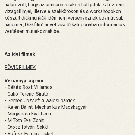
határozott, hogy az animációszakos hallgatók évközbeni
vizsgafilmjei, illetve a szakkörökön és a workshopokon
készült diákmunkák idén nem versenyeznek egymással,
hanem a „Diákfilm” nevet viselő kategóriában információs
vetítésen mutatkoznak be.
Az idei filmek:
RÖVIDFILMEK
Versenyprogram
- Békés Rozi: Villamos
- Cakó Ferenc: Sirató
- Gémes József: A walesi bárdok
- Kelen Bálint: Mechanikus Macskagyár
- Magyarósi Éva: Lena
- M Tóth Éva: Zenit
- Orosz István: Sakk!
- Rofusz Ferenc: Ticket