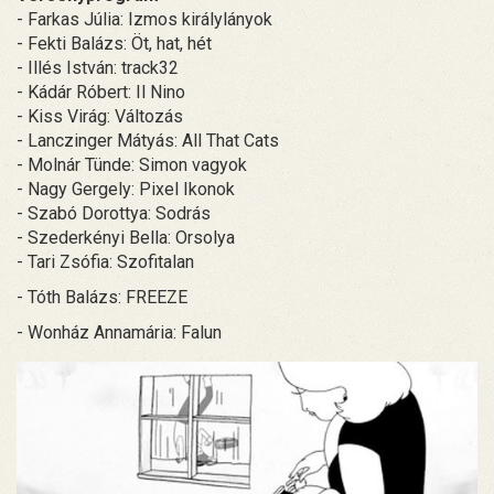
- Farkas Júlia: Izmos királylányok
- Fekti Balázs: Öt, hat, hét
- Illés István: track32
- Kádár Róbert: Il Nino
- Kiss Virág: Változás
- Lanczinger Mátyás: All That Cats
- Molnár Tünde: Simon vagyok
- Nagy Gergely: Pixel Ikonok
- Szabó Dorottya: Sodrás
- Szederkényi Bella: Orsolya
- Tari Zsófia: Szofitalan
- Tóth Balázs: FREEZE
- Wonház Annamária: Falun