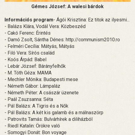
Gémes József: A walesi bárdok
Információs program
- Ágói Krisztina: Ez titok az ilyesmi...
- Balázs Klára, Vodál Vera: Közbeszéd
- Cakó Ferenc: Érintés
- Damó Zsolt, Sántha Dénes: http://communism2010.ro
- Felméri Cecília: Mátyás, Mátyás
- Filó Vera: Sírós család
- Koós Árpád: Babel
- Lebár József: Bárányfelhők
- M. Tóth Géza: MAMA
- Mechler Mónika: Budapesti mese
- Németh Gábor: Lámpaláz
- Németh Péter: A császár üzenete
- Paál Zsuzsanna: Séta
- Pál Balázs: A Tigris és a Nők
- Pál Balázs: A két kis galamb és a málnaszörp
- Patrovits Tamás: Bulvárhírek a diliházból
- Riedl Katalin: Örökre való
- Somogyi Donát: Bon voyage