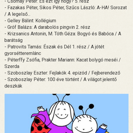
- Csornay Péter: És ezt így hogy? 5. rész
- Fazakas Péter, Sikos Péter, Szűcs László: A-HA! Sorozat
/ A legelső...
- Gelley Bálint: Kollégium
- Gróf Balázs: A darabolós pingvin 2. rész
- Krizsanics Antonin, M. Tóth Géza: Bogyó és Babóca / A
barátság
- Patrovits Tamás: Észak és Dél 1. rész / A jótét
gyorsétteremlánc
- Péterffy Zsófia, Prakter Mariann: Kacat bolygó meséi /
Szerda
- Szoboszlay Eszter: Fejlakók 4. epizód / Fejberendező
- Szoboszlay Péter: 100 éve történt / A világot jelentő
deszkák