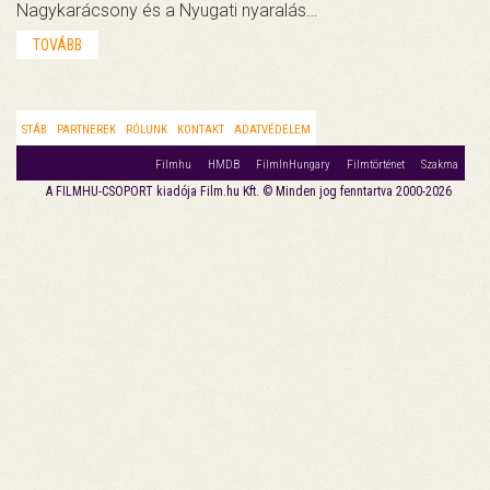
Nagykarácsony és a Nyugati nyaralás…
TOVÁBB
STÁB
PARTNEREK
RÓLUNK
KONTAKT
ADATVÉDELEM
Filmhu
HMDB
FilmInHungary
Filmtörténet
Szakma
A FILMHU-CSOPORT kiadója Film.hu Kft. © Minden jog fenntartva 2000-2026