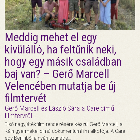
Meddig mehet el egy
kívülálló, ha feltűnik neki,
hogy egy másik családban
baj van? – Gerő Marcell
Velencében mutatja be új
filmtervét
Gerő Marcell és László Sára a Care című
filmtervről
Első nagyjátékfilm-rendezésére készül Gerő Marcell, a
Káin gyermekei című dokumentumfilm alkotója. A Care
egy Berlinből a nyári szünetre…