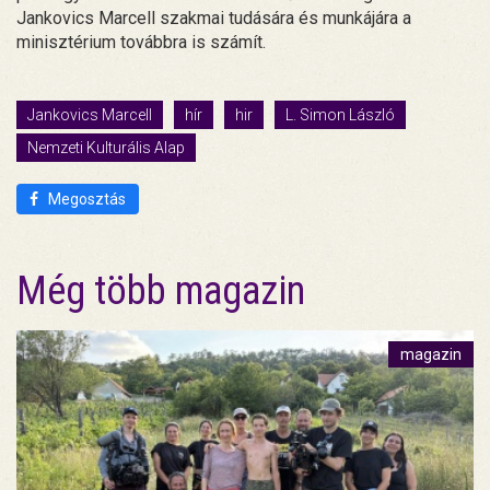
Jankovics Marcell szakmai tudására és munkájára a
minisztérium továbbra is számít.
Jankovics Marcell
hír
hir
L. Simon László
Nemzeti Kulturális Alap
Megosztás
Még több magazin
magazin