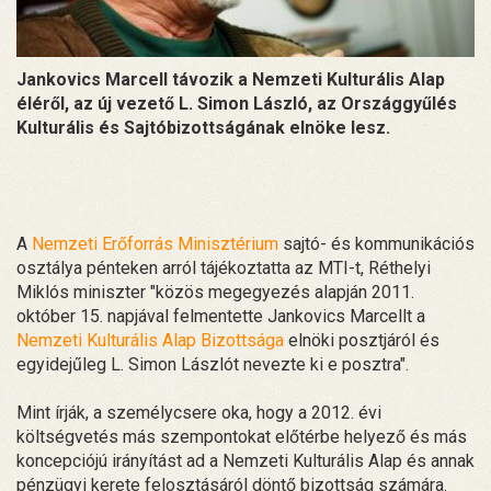
Jankovics Marcell távozik a Nemzeti Kulturális Alap
éléről, az új vezető L. Simon László, az Országgyűlés
Kulturális és Sajtóbizottságának elnöke lesz.
A
Nemzeti Erőforrás Minisztérium
sajtó- és kommunikációs
osztálya pénteken arról tájékoztatta az MTI-t, Réthelyi
Miklós miniszter "közös megegyezés alapján 2011.
október 15. napjával felmentette Jankovics Marcellt a
Nemzeti Kulturális Alap Bizottsága
elnöki posztjáról és
egyidejűleg L. Simon Lászlót nevezte ki e posztra".
Mint írják, a személycsere oka, hogy a 2012. évi
költségvetés más szempontokat előtérbe helyező és más
koncepciójú irányítást ad a Nemzeti Kulturális Alap és annak
pénzügyi kerete felosztásáról döntő bizottság számára.