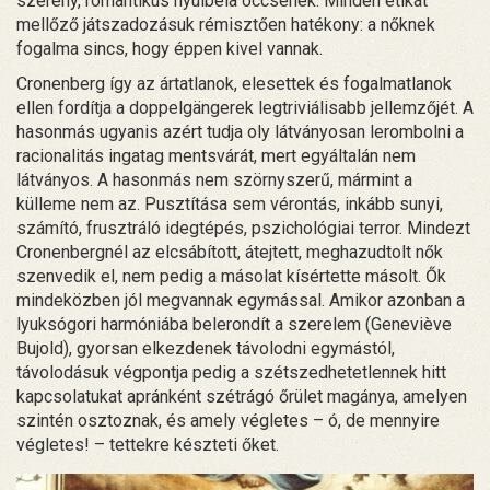
szerény, romantikus nyúlbéla öccsének. Minden etikát
mellőző játszadozásuk rémisztően hatékony: a nőknek
fogalma sincs, hogy éppen kivel vannak.
Cronenberg így az ártatlanok, elesettek és fogalmatlanok
ellen fordítja a doppelgängerek legtriviálisabb jellemzőjét. A
hasonmás ugyanis azért tudja oly látványosan lerombolni a
racionalitás ingatag mentsvárát, mert egyáltalán nem
látványos. A hasonmás nem szörnyszerű, mármint a
külleme nem az. Pusztítása sem vérontás, inkább sunyi,
számító, frusztráló idegtépés, pszichológiai terror. Mindezt
Cronenbergnél az elcsábított, átejtett, meghazudtolt nők
szenvedik el, nem pedig a másolat kísértette másolt. Ők
mindeközben jól megvannak egymással. Amikor azonban a
lyuksógori harmóniába belerondít a szerelem (Geneviève
Bujold), gyorsan elkezdenek távolodni egymástól,
távolodásuk végpontja pedig a szétszedhetetlennek hitt
kapcsolatukat apránként szétrágó őrület magánya, amelyen
szintén osztoznak, és amely végletes – ó, de mennyire
végletes! – tettekre készteti őket.