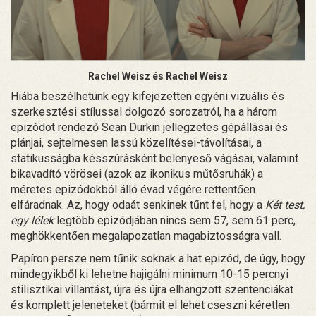
Rachel Weisz és Rachel Weisz
Hiába beszélhetünk egy kifejezetten egyéni vizuális és
szerkesztési stílussal dolgozó sorozatról, ha a három
epizódot rendező Sean Durkin jellegzetes gépállásai és
plánjai, sejtelmesen lassú közelítései-távolításai, a
statikusságba késszúrásként belenyeső vágásai, valamint
bikavadító vörösei (azok az ikonikus műtősruhák) a
méretes epizódokból álló évad végére rettentően
elfáradnak. Az, hogy odaát senkinek tűnt fel, hogy a
Két test,
egy lélek
legtöbb epizódjában nincs sem 57, sem 61 perc,
meghökkentően megalapozatlan magabiztosságra vall.
Papíron persze nem tűnik soknak a hat epizód, de úgy, hogy
mindegyikből ki lehetne hajigálni minimum 10-15 percnyi
stilisztikai villantást, újra és újra elhangzott szentenciákat
és komplett jeleneteket (bármit el lehet cseszni kéretlen