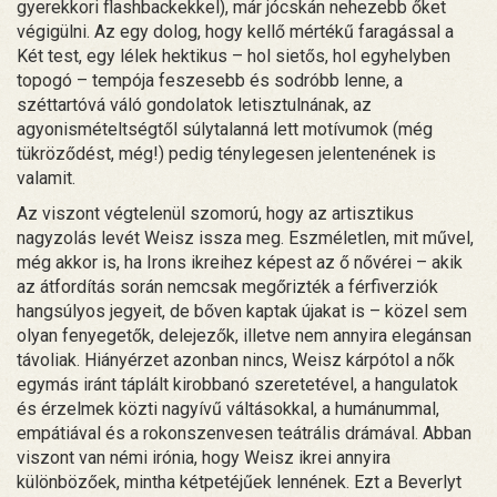
gyerekkori flashbackekkel), már jócskán nehezebb őket
végigülni. Az egy dolog, hogy kellő mértékű faragással a
Két test, egy lélek hektikus – hol sietős, hol egyhelyben
topogó – tempója feszesebb és sodróbb lenne, a
széttartóvá váló gondolatok letisztulnának, az
agyonismételtségtől súlytalanná lett motívumok (még
tükröződést, még!) pedig ténylegesen jelentenének is
valamit.
Az viszont végtelenül szomorú, hogy az artisztikus
nagyzolás levét Weisz issza meg. Eszméletlen, mit művel,
még akkor is, ha Irons ikreihez képest az ő nővérei – akik
az átfordítás során nemcsak megőrizték a férfiverziók
hangsúlyos jegyeit, de bőven kaptak újakat is – közel sem
olyan fenyegetők, delejezők, illetve nem annyira elegánsan
távoliak. Hiányérzet azonban nincs, Weisz kárpótol a nők
egymás iránt táplált kirobbanó szeretetével, a hangulatok
és érzelmek közti nagyívű váltásokkal, a humánummal,
empátiával és a rokonszenvesen teátrális drámával. Abban
viszont van némi irónia, hogy Weisz ikrei annyira
különbözőek, mintha kétpetéjűek lennének. Ezt a Beverlyt