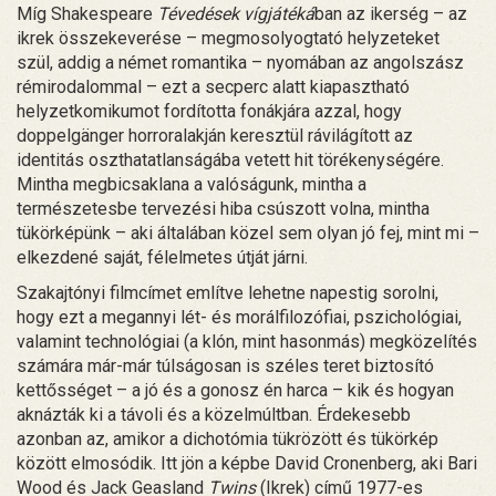
Míg Shakespeare
Tévedések vígjátéká
ban az ikerség – az
ikrek összekeverése – megmosolyogtató helyzeteket
szül, addig a német romantika – nyomában az angolszász
rémirodalommal – ezt a secperc alatt kiapasztható
helyzetkomikumot fordította fonákjára azzal, hogy
doppelgänger horroralakján keresztül rávilágított az
identitás oszthatatlanságába vetett hit törékenységére.
Mintha megbicsaklana a valóságunk, mintha a
természetesbe tervezési hiba csúszott volna, mintha
tükörképünk – aki általában közel sem olyan jó fej, mint mi –
elkezdené saját, félelmetes útját járni.
Szakajtónyi filmcímet említve lehetne napestig sorolni,
hogy ezt a megannyi lét- és morálfilozófiai, pszichológiai,
valamint technológiai (a klón, mint hasonmás) megközelítés
számára már-már túlságosan is széles teret biztosító
kettősséget – a jó és a gonosz én harca – kik és hogyan
aknázták ki a távoli és a közelmúltban. Érdekesebb
azonban az, amikor a dichotómia tükrözött és tükörkép
között elmosódik. Itt jön a képbe David Cronenberg, aki Bari
Wood és Jack Geasland
Twins
(Ikrek) című 1977-es