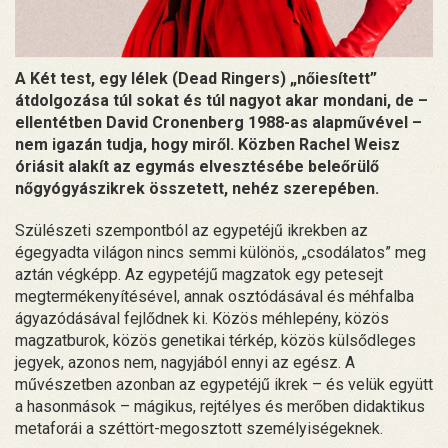
A Két test, egy lélek (Dead Ringers) „nőiesített”
átdolgozása túl sokat és túl nagyot akar mondani, de –
ellentétben David Cronenberg 1988-as alapművével –
nem igazán tudja, hogy miről. Közben Rachel Weisz
óriásit alakít az egymás elvesztésébe beleőrülő
nőgyógyászikrek összetett, nehéz szerepében.
Szülészeti szempontból az egypetéjű ikrekben az
égegyadta világon nincs semmi különös, „csodálatos” meg
aztán végképp. Az egypetéjű magzatok egy petesejt
megtermékenyítésével, annak osztódásával és méhfalba
ágyazódásával fejlődnek ki. Közös méhlepény, közös
magzatburok, közös genetikai térkép, közös külsődleges
jegyek, azonos nem, nagyjából ennyi az egész. A
művészetben azonban az egypetéjű ikrek – és velük együtt
a hasonmások – mágikus, rejtélyes és merőben didaktikus
metaforái a széttört-megosztott személyiségeknek.