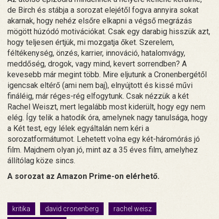
de Birch és stábja a sorozat elejétől fogva annyira sokat
akarnak, hogy nehéz elsőre elkapni a végső megrázás
mögött húzódó motivációkat. Csak egy darabig hisszük azt,
hogy teljesen értjük, mi mozgatja őket. Szerelem,
féltékenység, önzés, karrier, innováció, hatalomvágy,
meddőség, drogok, vagy mind, kevert sorrendben? A
kevesebb már megint több. Mire eljutunk a Cronenbergétől
igencsak eltérő (ami nem baj), elnyújtott és kissé művi
fináléig, már réges-rég elfogytunk. Csak nézzük a két
Rachel Weiszt, mert legalább most kiderült, hogy egy nem
elég. Így telik a hatodik óra, amelynek nagy tanulsága, hogy
a Két test, egy lélek egyáltalán nem kéri a
sorozatformátumot. Lehetett volna egy két-háromórás jó
film. Majdnem olyan jó, mint az a 35 éves film, amelyhez
állítólag köze sincs.
A sorozat az Amazon Prime-on elérhető.
kritika
david cronenberg
rachel weisz