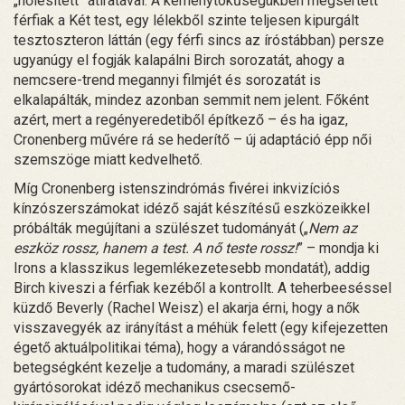
„nőiesített” átiratával. A keménytökűségükben megsértett
férfiak a Két test, egy lélekből szinte teljesen kipurgált
tesztoszteron láttán (egy férfi sincs az íróstábban) persze
ugyanúgy el fogják kalapálni Birch sorozatát, ahogy a
nemcsere-trend megannyi filmjét és sorozatát is
elkalapálták, mindez azonban semmit nem jelent. Főként
azért, mert a regényeredetiből építkező – és ha igaz,
Cronenberg művére rá se hederítő – új adaptáció épp női
szemszöge miatt kedvelhető.
Míg Cronenberg istenszindrómás fivérei inkvizíciós
kínzószerszámokat idéző saját készítésű eszközeikkel
próbálták megújítani a szülészet tudományát („
Nem az
eszköz rossz, hanem a test. A nő teste rossz!
” – mondja ki
Irons a klasszikus legemlékezetesebb mondatát), addig
Birch kiveszi a férfiak kezéből a kontrollt. A teherbeeséssel
küzdő Beverly (Rachel Weisz) el akarja érni, hogy a nők
visszavegyék az irányítást a méhük felett (egy kifejezetten
égető aktuálpolitikai téma), hogy a várandósságot ne
betegségként kezelje a tudomány, a maradi szülészet
gyártósorokat idéző mechanikus csecsemő-