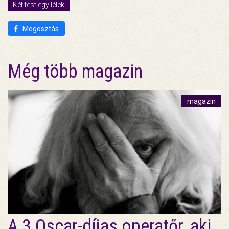
Két test egy lélek
Megosztás
Még több magazin
magazin
A 3 Oscar-díjas operatőr, aki