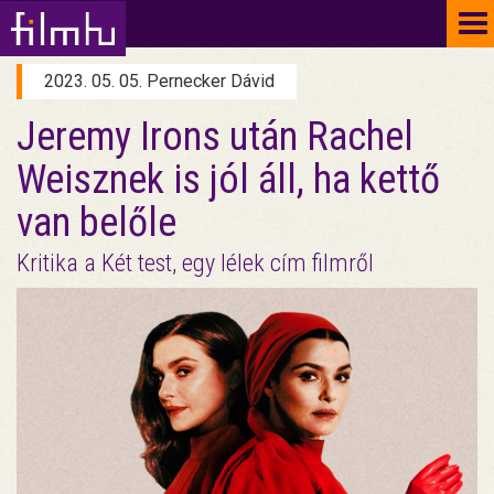
To
na
2023. 05. 05. Pernecker Dávid
Jeremy Irons után Rachel
Weisznek is jól áll, ha kettő
van belőle
Kritika a Két test, egy lélek cím filmről