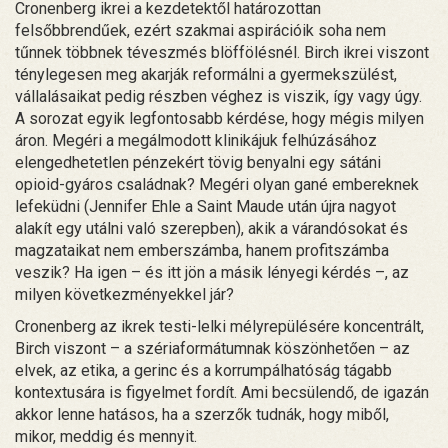
Cronenberg ikrei a kezdetektől határozottan
felsőbbrendűek, ezért szakmai aspirációik soha nem
tűnnek többnek téveszmés blöffölésnél. Birch ikrei viszont
ténylegesen meg akarják reformálni a gyermekszülést,
vállalásaikat pedig részben véghez is viszik, így vagy úgy.
A sorozat egyik legfontosabb kérdése, hogy mégis milyen
áron. Megéri a megálmodott klinikájuk felhúzásához
elengedhetetlen pénzekért tövig benyalni egy sátáni
opioid-gyáros családnak? Megéri olyan gané embereknek
lefeküdni (Jennifer Ehle a Saint Maude után újra nagyot
alakít egy utálni való szerepben), akik a várandósokat és
magzataikat nem emberszámba, hanem profitszámba
veszik? Ha igen – és itt jön a másik lényegi kérdés –, az
milyen következményekkel jár?
Cronenberg az ikrek testi-lelki mélyrepülésére koncentrált,
Birch viszont – a szériaformátumnak köszönhetően – az
elvek, az etika, a gerinc és a korrumpálhatóság tágabb
kontextusára is figyelmet fordít. Ami becsülendő, de igazán
akkor lenne hatásos, ha a szerzők tudnák, hogy miből,
mikor, meddig és mennyit.