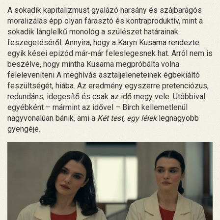
A sokadik kapitalizmust gyalázó harsány és szájbarágós
moralizálás épp olyan fárasztó és kontraproduktív, mint a
sokadik lánglelkű monológ a szülészet határainak
feszegetéséről. Annyira, hogy a Karyn Kusama rendezte
egyik kései epizód már-már feleslegesnek hat. Arról nem is
beszélve, hogy mintha Kusama megpróbálta volna
feleleveníteni A meghívás asztaljeleneteinek égbekiáltó
feszültségét, hiába. Az eredmény egyszerre pretenciózus,
redundáns, idegesítő és csak az idő megy vele. Utóbbival
egyébként – mármint az idővel – Birch kellemetlenül
nagyvonalúan bánik, ami a
Két test, egy lélek
legnagyobb
gyengéje.