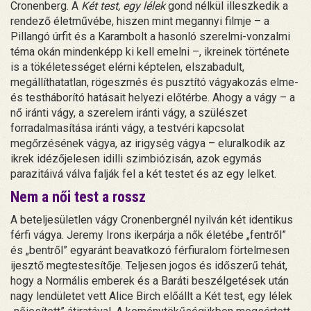
Cronenberg. A
Két test, egy lélek
gond nélkül illeszkedik a
rendező életművébe, hiszen mint megannyi filmje – a
Pillangó úrfit és a Karambolt a hasonló szerelmi-vonzalmi
téma okán mindenképp ki kell emelni –, ikreinek története
is a tökéletességet elérni képtelen, elszabadult,
megállíthatatlan, rögeszmés és pusztító vágyakozás elme-
és testháborító hatásait helyezi előtérbe. Ahogy a vágy – a
nő iránti vágy, a szerelem iránti vágy, a szülészet
forradalmasítása iránti vágy, a testvéri kapcsolat
megőrzésének vágya, az irigység vágya – eluralkodik az
ikrek idézőjelesen idilli szimbiózisán, azok egymás
parazitáivá válva falják fel a két testet és az egy lelket.
Nem a női test a rossz
A beteljesületlen vágy Cronenbergnél nyilván két identikus
férfi vágya. Jeremy Irons ikerpárja a nők életébe „fentről”
és „bentről” egyaránt beavatkozó férfiuralom förtelmesen
ijesztő megtestesítője. Teljesen jogos és időszerű tehát,
hogy a Normális emberek és a Baráti beszélgetések után
nagy lendületet vett Alice Birch előállt a Két test, egy lélek