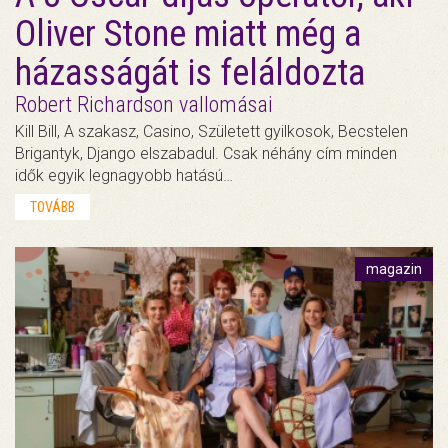
Oliver Stone miatt még a
házasságát is feláldozta
Robert Richardson vallomásai
Kill Bill, A szakasz, Casino, Született gyilkosok, Becstelen
Brigantyk, Django elszabadul. Csak néhány cím minden
idők egyik legnagyobb hatású…
TOVÁBB
magazin