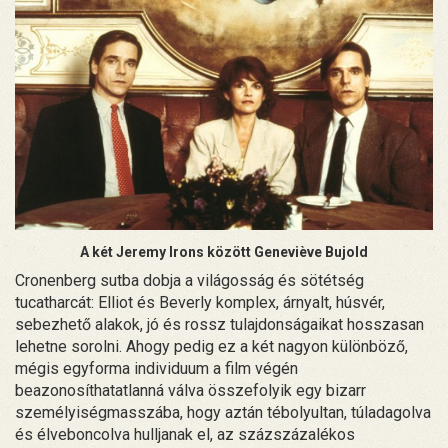
A két Jeremy Irons között Geneviève Bujold
Cronenberg sutba dobja a világosság és sötétség
tucatharcát: Elliot és Beverly komplex, árnyalt, húsvér,
sebezhető alakok, jó és rossz tulajdonságaikat hosszasan
lehetne sorolni. Ahogy pedig ez a két nagyon különböző,
mégis egyforma individuum a film végén
beazonosíthatatlanná válva összefolyik egy bizarr
személyiségmasszába, hogy aztán tébolyultan, túladagolva
és élveboncolva hulljanak el, az százszázalékos