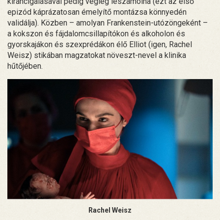
kiráncigálásával pedig végleg leszámolna (ezt az első
epizód káprázatosan émelyítő montázsa könnyedén
validálja). Közben – amolyan Frankenstein-utózöngeként –
a kokszon és fájdalomcsillapítókon és alkoholon és
gyorskajákon és szexprédákon élő Elliot (igen, Rachel
Weisz) stikában magzatokat növeszt-nevel a klinika
hűtőjében.
Rachel Weisz