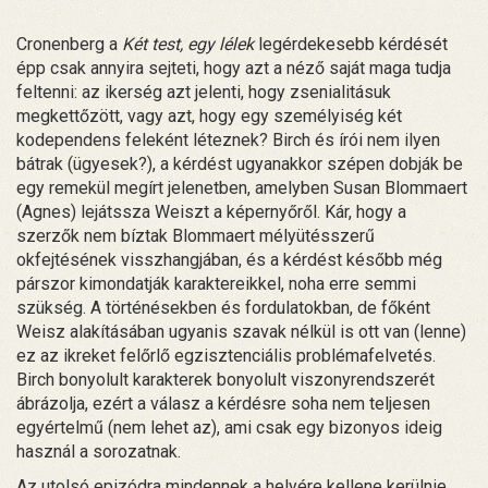
Cronenberg a
Két test, egy lélek
legérdekesebb kérdését
épp csak annyira sejteti, hogy azt a néző saját maga tudja
feltenni: az ikerség azt jelenti, hogy zsenialitásuk
megkettőzött, vagy azt, hogy egy személyiség két
kodependens feleként léteznek? Birch és írói nem ilyen
bátrak (ügyesek?), a kérdést ugyanakkor szépen dobják be
egy remekül megírt jelenetben, amelyben Susan Blommaert
(Agnes) lejátssza Weiszt a képernyőről. Kár, hogy a
szerzők nem bíztak Blommaert mélyütésszerű
okfejtésének visszhangjában, és a kérdést később még
párszor kimondatják karaktereikkel, noha erre semmi
szükség. A történésekben és fordulatokban, de főként
Weisz alakításában ugyanis szavak nélkül is ott van (lenne)
ez az ikreket felőrlő egzisztenciális problémafelvetés.
Birch bonyolult karakterek bonyolult viszonyrendszerét
ábrázolja, ezért a válasz a kérdésre soha nem teljesen
egyértelmű (nem lehet az), ami csak egy bizonyos ideig
használ a sorozatnak.
Az utolsó epizódra mindennek a helyére kellene kerülnie,