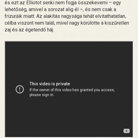
és ezt az Elliotot senki nem fogja összekeverni – egy
lehetőség, amivel a sorozat alig él –, és nem csak a
frizuráik miatt. Az alakítás nagysága tehát elvitathatatlan,
célba viszont nem talál, mivel nagy körülötte a kiszűretlen
zaj és az égetendő háj.