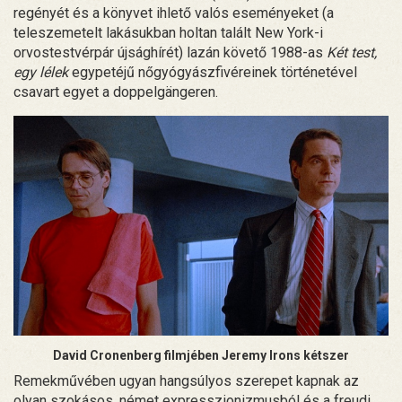
regényét és a könyvet ihlető valós eseményeket (a
teleszemetelt lakásukban holtan talált New York-i
orvostestvérpár újsághírét) lazán követő 1988-as
Két test,
egy lélek
egypetéjű nőgyógyászfivéreinek történetével
csavart egyet a doppelgängeren.
David Cronenberg filmjében Jeremy Irons kétszer
Remekművében ugyan hangsúlyos szerepet kapnak az
olyan szokásos, német expresszionizmusból és a freudi