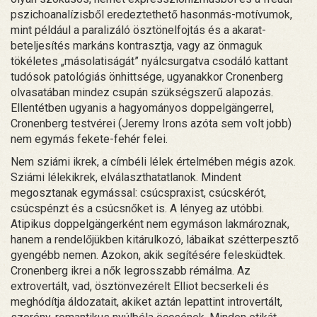
pszichoanalízisből eredeztethető hasonmás-motívumok,
mint például a paralizáló ösztönelfojtás és a akarat-
beteljesítés markáns kontrasztja, vagy az önmaguk
tökéletes „másolatiságát” nyálcsurgatva csodáló kattant
tudósok patológiás önhittsége, ugyanakkor Cronenberg
olvasatában mindez csupán szükségszerű alapozás.
Ellentétben ugyanis a hagyományos doppelgängerrel,
Cronenberg testvérei (Jeremy Irons azóta sem volt jobb)
nem egymás fekete-fehér felei.
Nem sziámi ikrek, a címbéli lélek értelmében mégis azok.
Sziámi lélekikrek, elválaszthatatlanok. Mindent
megosztanak egymással: csúcspraxist, csúcskérót,
csúcspénzt és a csúcsnőket is. A lényeg az utóbbi.
Atipikus doppelgängerként nem egymáson lakmároznak,
hanem a rendelőjükben kitárulkozó, lábaikat szétterpesztő
gyengébb nemen. Azokon, akik segítésére felesküdtek.
Cronenberg ikrei a nők legrosszabb rémálma. Az
extrovertált, vad, ösztönvezérelt Elliot becserkeli és
meghódítja áldozatait, akiket aztán lepattint introvertált,