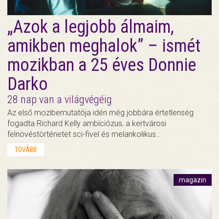
„Azok a legjobb álmaim,
amikben meghalok” – ismét
mozikban a 25 éves Donnie
Darko
28 nap van a világvégéig
Az első mozibemutatója idén még jobbára értetlenség
fogadta Richard Kelly ambíciózus, a kertvárosi
felnövéstörténetet sci-fivel és melankolikus…
TOVÁBB
magazin