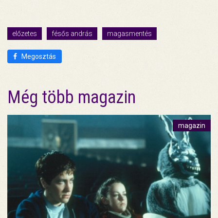
előzetes
fésős andrás
magasmentés
Megosztás
Még több magazin
magazin