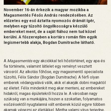
November 16-án érkezik a magyar mozikba a
Magasmentés Fésős András rendezésében. Az
előzetes egy eső áztatta nyomozós drámát ígér,
melyben egy tűzoltó öngyilkosságra készülő
embereket ment, de a saját fiához nem tud közel
kerülni. A főszerepben a kortárs román film egyik
legismertebb alakja, Bogdan Dumitrache látható.
A
Magasmentés
egy akciókkal teli hőstörténet, egy apa és
fia története, valamint látlelet egy reményt vesztett
városról. Az alkotás főhőse, egy magasmentő specialista
tűzoltó, Félix Sándor (Bogdan Dumitrache). A férfi olyan
emberek védangyalává válik, akik el akarják dobni maguktól
az életet. Félix mindenkit meg akar menteni, az embereket
hidakról, magas épületekről hozza le. A városban nagy
szükség van a munkájára, hiszen a szokatlan, folyamatos
esőzésektől nyugtalanná vált emberek közül egyre többen
akarnak végezni az életükkel. Mintha valami vírus terjedne,