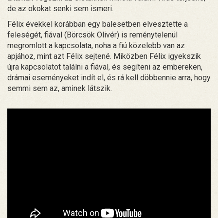
de az okokat senki sem ismeri.
Félix évekkel korábban egy balesetben elvesztette a
feleségét, fiával (Börcsök Olivér) is reménytelenül
megromlott a kapcsolata, noha a fiú közelebb van az
apjához, mint azt Félix sejtené. Miközben Félix igyekszik
újra kapcsolatot találni a fiával, és segíteni az embereken,
drámai eseményeket indít el, és rá kell döbbennie arra, hogy
semmi sem az, aminek látszik.