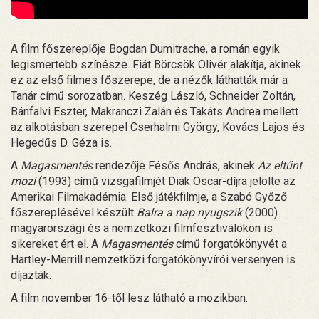
A film főszereplője Bogdan Dumitrache, a román egyik
legismertebb színésze. Fiát Börcsök Olivér alakítja, akinek
ez az első filmes főszerepe, de a nézők láthatták már a
Tanár című sorozatban. Keszég László, Schneider Zoltán,
Bánfalvi Eszter, Makranczi Zalán és Takáts Andrea mellett
az alkotásban szerepel Cserhalmi György, Kovács Lajos és
Hegedűs D. Géza is.
A
Magasmentés
rendezője Fésős András, akinek
Az eltűnt
mozi
(1993) című vizsgafilmjét Diák Oscar-díjra jelölte az
Amerikai Filmakadémia. Első játékfilmje, a Szabó Győző
főszereplésével készült
Balra a nap nyugszik
(2000)
magyarországi és a nemzetközi filmfesztiválokon is
sikereket ért el. A
Magasmentés
című forgatókönyvét a
Hartley-Merrill nemzetközi forgatókönyvírói versenyen is
díjazták.
A film november 16-től lesz látható a mozikban.