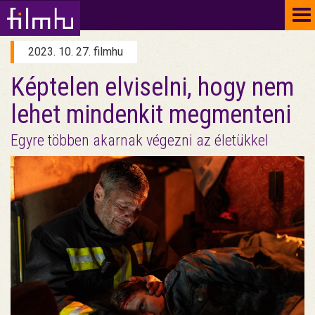
To
na
2023. 10. 27. filmhu
Képtelen elviselni, hogy nem
lehet mindenkit megmenteni
Egyre többen akarnak végezni az életükkel