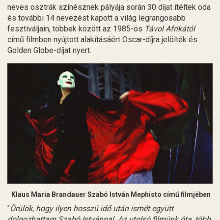
neves osztrák színésznek pályája során 30 díjat ítéltek oda
és további 14 nevezést kapott a világ legrangosabb
fesztiváljain, többek között az 1985-ös
Távol Afrikától
című filmben nyújtott alakításáért Oscar-díjra jelölték és
Golden Globe-díjat nyert.
Klaus Maria Brandauer Szabó István Mephisto című filmjében
"
Örülök, hogy ilyen hosszú idő után ismét együtt
dolgozhattam Szabó Istvánnal. Az utolsó filmünk óta, több