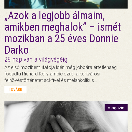
„Azok a legjobb álmaim,
amikben meghalok” – ismét
mozikban a 25 éves Donnie
Darko
28 nap van a világvégéig
Az első mozibemutatója idén még jobbára értetlenség
fogadta Richard Kelly ambíciózus, a kertvárosi
felnövéstörténetet sci-fivel és melankolikus…
TOVÁBB
magazin