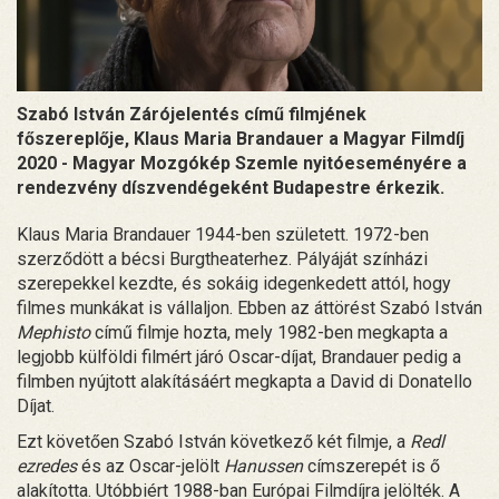
Szabó István Zárójelentés című filmjének
főszereplője, Klaus Maria Brandauer a Magyar Filmdíj
2020 - Magyar Mozgókép Szemle nyitóeseményére a
rendezvény díszvendégeként Budapestre érkezik.
Klaus Maria Brandauer 1944-ben született. 1972-ben
szerződött a bécsi Burgtheaterhez. Pályáját színházi
szerepekkel kezdte, és sokáig idegenkedett attól, hogy
filmes munkákat is vállaljon. Ebben az áttörést Szabó István
Mephisto
című filmje hozta, mely 1982-ben megkapta a
legjobb külföldi filmért járó Oscar-díjat, Brandauer pedig a
filmben nyújtott alakításáért megkapta a David di Donatello
Díjat.
Ezt követően Szabó István következő két filmje, a
Redl
ezredes
és az Oscar-jelölt
Hanussen
címszerepét is ő
alakította. Utóbbiért 1988-ban Európai Filmdíjra jelölték. A