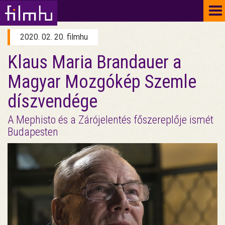
To
na
2020. 02. 20. filmhu
Klaus Maria Brandauer a
Magyar Mozgókép Szemle
díszvendége
A Mephisto és a Zárójelentés főszereplője ismét
Budapesten