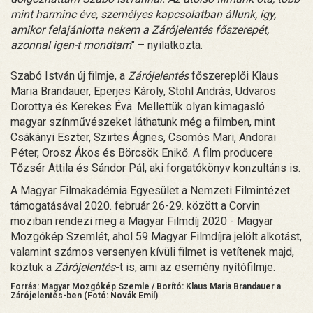
mint harminc éve, személyes kapcsolatban állunk, így,
amikor felajánlotta nekem a Zárójelentés főszerepét,
azonnal igen-t mondtam
" – nyilatkozta.
Szabó István új filmje, a
Zárójelentés
főszereplői Klaus
Maria Brandauer, Eperjes Károly, Stohl András, Udvaros
Dorottya és Kerekes Éva. Mellettük olyan kimagasló
magyar színművészeket láthatunk még a filmben, mint
Csákányi Eszter, Szirtes Ágnes, Csomós Mari, Andorai
Péter, Orosz Ákos és Börcsök Enikő. A film producere
Tőzsér Attila és Sándor Pál, aki forgatókönyv konzultáns is.
A Magyar Filmakadémia Egyesület a Nemzeti Filmintézet
támogatásával 2020. február 26-29. között a Corvin
moziban rendezi meg a Magyar Filmdíj 2020 - Magyar
Mozgókép Szemlét, ahol 59 Magyar Filmdíjra jelölt alkotást,
valamint számos versenyen kívüli filmet is vetítenek majd,
köztük a
Zárójelentés
-t is, ami az esemény nyítófilmje.
Forrás: Magyar Mozgókép Szemle / Borító: Klaus Maria Brandauer a
Zárójelentés-ben (Fotó: Novák Emil)