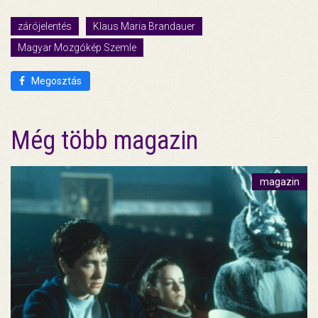
zárójelentés
Klaus Maria Brandauer
Magyar Mozgókép Szemle
Megosztás
Még több magazin
magazin