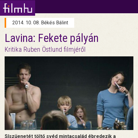
2014. 10. 08. Békés Bálint
Lavina: Fekete pályán
Kritika Ruben Östlund filmjéről
Síszüenetét töltő svéd mintacsalád ébredezik a