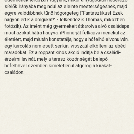
síelők irányába megindul az eleinte mesterségesnek, majd
egyre valódibbnak tűnő hógörgeteg ("Fantasztikus! Ezek
nagyon értik a dolgukat!" - lelkendezik Thomas, miközben
fotózik). Az imént még gyermekeit átkarolva alvó családapa
most azokat hátra hagyva, iPhone-ját felkapva menekül az
életéért, majd miután konstatálja, hogy a hófelhő elvonulván,
egy karcolás nem esett senkin, visszaül elkölteni az ebéd
maradékát. Ez a roppant kínos akció indítja be a családi-
érzelmi lavinát, mely a terasz közönségét belepő
hófelhővel szemben kíméletlenül átgörög a kirakat-
családon.