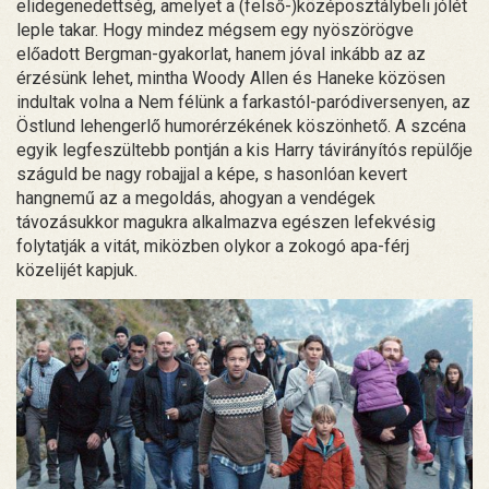
elidegenedettség, amelyet a (felső-)középosztálybeli jólét
leple takar. Hogy mindez mégsem egy nyöszörögve
előadott Bergman-gyakorlat, hanem jóval inkább az az
érzésünk lehet, mintha Woody Allen és Haneke közösen
indultak volna a Nem félünk a farkastól-paródiversenyen, az
Östlund lehengerlő humorérzékének köszönhető. A szcéna
egyik legfeszültebb pontján a kis Harry távirányítós repülője
száguld be nagy robajjal a képe, s hasonlóan kevert
hangnemű az a megoldás, ahogyan a vendégek
távozásukkor magukra alkalmazva egészen lefekvésig
folytatják a vitát, miközben olykor a zokogó apa-férj
közelijét kapjuk.