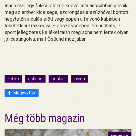
Innen már egy fokkal elelmelkedve, általánosabban jelenik
meg az ember kicsisége, szorongása a szűzhóval borított
hegytetőn indulás előtt vagy éppen a felvonó kabinban
tehetetlenül rázkódva. S összessgében elmondható, e
sport jellegzetes kellékei talán még soha nem lettek olyan
jól castingolva, mint Östlund mozijában.
kritika
östlund
család
lavina
Megosztás
Még több magazin