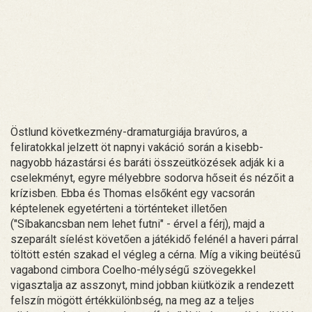
Östlund következmény-dramaturgiája bravúros, a
feliratokkal jelzett öt napnyi vakáció során a kisebb-
nagyobb házastársi és baráti összeütközések adják ki a
cselekményt, egyre mélyebbre sodorva hőseit és nézőit a
krízisben. Ebba és Thomas elsőként egy vacsorán
képtelenek egyetérteni a történteket illetően
("Síbakancsban nem lehet futni" - érvel a férj), majd a
szeparált síelést követően a játékidő felénél a haveri párral
töltött estén szakad el végleg a cérna. Míg a viking beütésű
vagabond cimbora Coelho-mélységű szövegekkel
vigasztalja az asszonyt, mind jobban kiütközik a rendezett
felszín mögött értékkülönbség, na meg az a teljes