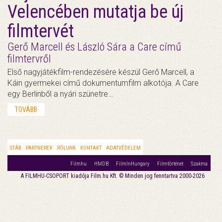
Velencében mutatja be új
filmtervét
Gerő Marcell és László Sára a Care című
filmtervről
Első nagyjátékfilm-rendezésére készül Gerő Marcell, a
Káin gyermekei című dokumentumfilm alkotója. A Care
egy Berlinből a nyári szünetre…
TOVÁBB
STÁB
PARTNEREK
RÓLUNK
KONTAKT
ADATVÉDELEM
Filmhu
HMDB
FilmInHungary
Filmtörténet
Szakma
A FILMHU-CSOPORT kiadója Film.hu Kft. © Minden jog fenntartva 2000-2026