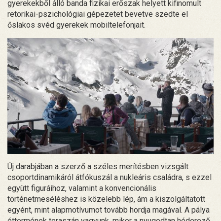
gyerekekből álló banda fizikai erőszak helyett kifinomult
retorikai-pszichológiai gépezetet bevetve szedte el
őslakos svéd gyerekek mobiltelefonjait.
Új darabjában a szerző a széles merítésben vizsgált
csoportdinamikáról átfókuszál a nukleáris családra, s ezzel
együtt figuráihoz, valamint a konvencionális
történetmeséléshez is közelebb lép, ám a kiszolgáltatott
egyént, mint alapmotívumot tovább hordja magával. A pálya
éttermének teraszán vagyunk, mikor a nyugodtan héderező