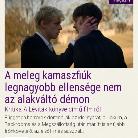
magazin
A meleg kamaszfiúk
legnagyobb ellensége nem
az alakváltó démon
Kritika A Léviták könyve című filmről
Független horrorok dominálják az idei nyarat, a Hokum, a
Backrooms és a Megszállottság után már itt is az újabb
trónkövetelő: az elsőfilmes ausztrál…