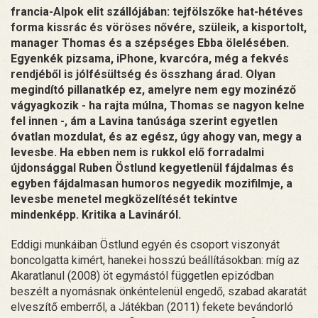
francia-Alpok elit szállójában: tejfölszőke hat-hétéves
forma kissrác és vöröses nővére, szüleik, a kisportolt,
manager Thomas és a szépséges Ebba ölelésében.
Egyenkék pizsama, iPhone, kvarcóra, még a fekvés
rendjéből is jólfésültség és összhang árad. Olyan
megindító pillanatkép ez, amelyre nem egy mozinéző
vágyagkozik - ha rajta múlna, Thomas se nagyon kelne
fel innen -, ám a Lavina tanúsága szerint egyetlen
óvatlan mozdulat, és az egész, úgy ahogy van, megy a
levesbe. Ha ebben nem is rukkol elő forradalmi
újdonsággal Ruben Östlund kegyetlenül fájdalmas és
egyben fájdalmasan humoros negyedik mozifilmje, a
levesbe menetel megközelítését tekintve
mindenképp. Kritika a Lavináról.
Eddigi munkáiban Östlund egyén és csoport viszonyát
boncolgatta kimért, hanekei hosszú beállításokban: míg az
Akaratlanul (2008) öt egymástól független epizódban
beszélt a nyomásnak önkéntelenül engedő, szabad akaratát
elveszítő emberről, a Játékban (2011) fekete bevándorló