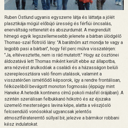
Ruben Östlund ugyanis egyszerre látja és láttatja a jólét
plasztikája mögül előbújó üresség és férfiúi öncsalás,
enerváltság rettenetét és abszurdumát. A megrendült
hímegó egyik legszellemesebb jelenete a bárban ülödgélő
Thomas-szal flötrölő lány: "A barátnőm azt mondja te vagy a
legjobb pasi a bárban", hogy fél perc múlva visszatérjen:
"Ja, eltévesztette, nem is rád mutatott." Hogy az ösztönei
áldozatává lett Thomas miként került ebbe az állapotba,
arra nézvést árulkodóak a családi és a házasságon belüli
szerepleosztásra való finom utalások, valamint a
visszatérően ismétlődő képsorok, így a rendre frontálisan,
félközeliből bevágott monoton fogmosás (éppúgy mint
Haneke A hetedik kontinens című pokoli másfél órájában). A
szintén szeriálisan felbukkanó hókotró és az éjszaka
üzemelő mesterséges lavina képe, alatta a vészjósló
felcsendülő vonósokkal ugyancsak jelentős
atmosztférateremtő súllyal bír, jelezve a bármikor robbani
kész indulatokat.