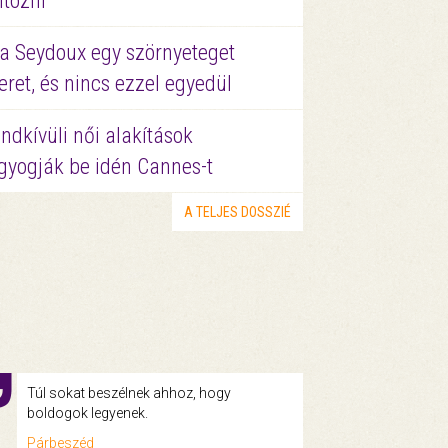
ltözni
a Seydoux egy szörnyeteget
eret, és nincs ezzel egyedül
ndkívüli női alakítások
gyogják be idén Cannes-t
A TELJES DOSSZIÉ
Túl sokat beszélnek ahhoz, hogy
boldogok legyenek.
Párbeszéd