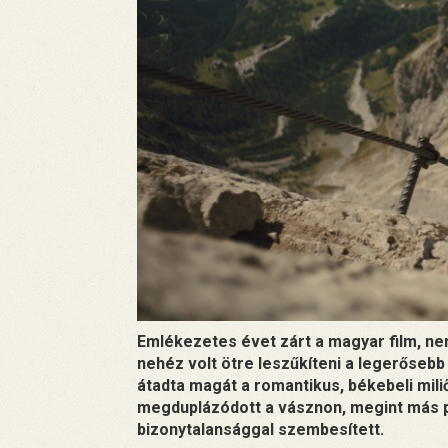
Emlékezetes évet zárt a magyar film, ne
nehéz volt ötre leszűkíteni a legerősebb n
átadta magát a romantikus, békebeli mil
megduplázódott a vásznon, megint más 
bizonytalansággal szembesített.