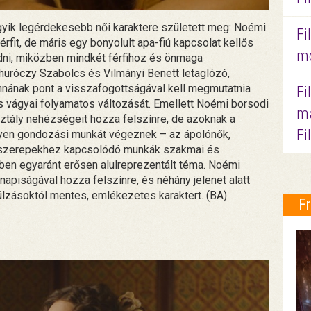
gyik legérdekesebb női karaktere született meg: Noémi.
Fi
érfit, de máris egy bonyolult apa-fiú kapcsolat kellős
mo
odni, miközben mindkét férfihoz és önmaga
uróczy Szabolcs és Vilmányi Benett letaglózó,
nnának pont a visszafogottságával kell megmutatnia
Fi
s vágyai folyamatos változását. Emellett Noémi borsodi
ma
ály nehézségeit hozza felszínre, de azoknak a
Fi
milyen gondozási munkát végeznek – az ápolónők,
i szerepekhez kapcsolódó munkák szakmai és
en egyaránt erősen alulreprezentált téma. Noémi
apiságával hozza felszínre, és néhány jelenet alatt
úlzásoktól mentes, emlékezetes karaktert. (BA)
F