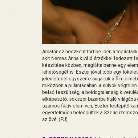
Amatőr színészként tört be idén a toplistánk
akit Nemes Anna kiváló érzékkel fedezett f
készítése közben, meglátta benne egy elem
lehetőségét is. Eszter jóval több egy tökélet
jelenlétéből egyszerre sugárzik a film cím
miközben a pillantásában, a súlyok végtele
belső feszültség, a boldogtalanság kivetülés
elképesztő, sokszor bizarrba hajló világába 
számos fiktív elem van, Eszter testépítő kar
egyértelműen beleépültek a Szelíd izomszö
az övé. (PJ)