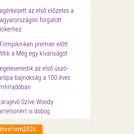
gérkezett az első előzetes a
agyarországon forgatott
ickerhez
Filmpikniken premier előtt
títik a Még egy kívánságot
egelevenedik az első úszó-
urópa-bajnokság a 100 éves
ilmhíradóban
zarajevó Szíve Woody
rrelsonért is dobog
ilmreform2026