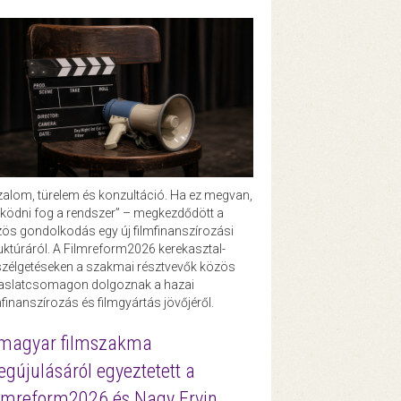
zalom, türelem és konzultáció. Ha ez megvan,
ödni fog a rendszer” – megkezdődött a
ös gondolkodás egy új filmfinanszírozási
uktúráról. A Filmreform2026 kerekasztal-
zélgetéseken a szakmai résztvevők közös
vaslatcsomagon dolgoznak a hazai
mfinanszírozás és filmgyártás jövőjéről.
magyar filmszakma
gújulásáról egyeztetett a
lmreform2026 és Nagy Ervin