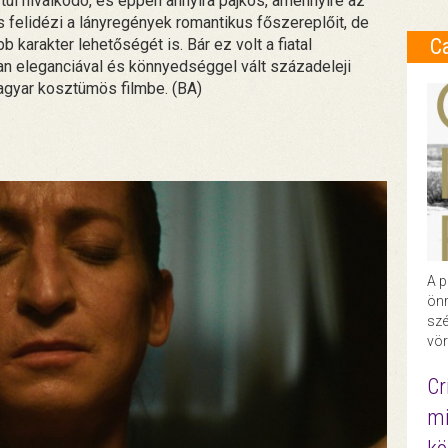
 túl hivalkodó, és éppen annyira pajkos, amennyire az
s felidézi a lányregények romantikus főszereplőit, de
C
bb karakter lehetőségét is. Bár ez volt a fiatal
n eleganciával és könnyedséggel vált századeleji
agyar kosztümös filmbe. (BA)
A p
önr
szé
vör
Cr
mi