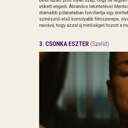
belül lázad: pont olyan szép, hogy ne legyen
etikett engedi. Ábrándos tekintetével Mente
drámaibb pillanataiban felvillantja egy érette
színésznő első komolyabb filmszerepe, olya
naivává, hogy azzal új minőséget hozott a m
3. CSONKA ESZTER
(Szelíd)