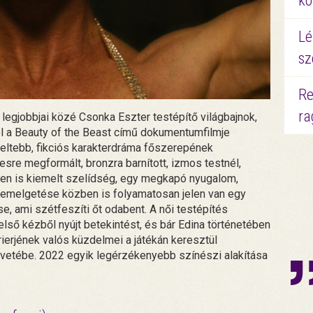
kö
Lé
sz
Re
ra
 legjobbjai közé Csonka Eszter testépítő világbajnok,
el a Beauty of the Beast című dokumentumfilmje
eltebb, fikciós karakterdráma főszerepének
esre megformált, bronzra barnított, izmos testnél,
ében is kiemelt szelídség, egy megkapó nyugalom,
n emelgetése közben is folyamatosan jelen van egy
e, ami szétfeszíti őt odabent. A női testépítés
első kézből nyújt betekintést, és bár Edina történetében
rierjének valós küzdelmei a játékán keresztül
vetébe. 2022 egyik legérzékenyebb színészi alakítása