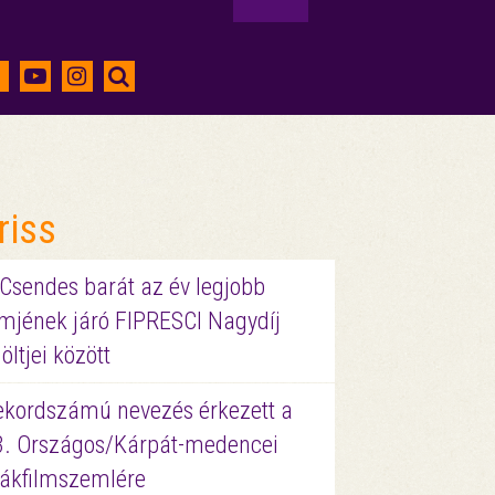
riss
 Csendes barát az év legjobb
lmjének járó FIPRESCI Nagydíj
löltjei között
ekordszámú nevezés érkezett a
3. Országos/Kárpát-medencei
iákfilmszemlére