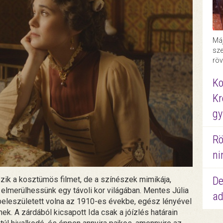
Máj
sze
röv
Ko
Kr
gy
Rö
ni
zik a kosztümös filmet, de a színészek mimikája,
De
elmerülhessünk egy távoli kor világában. Mentes Júlia
ad
beleszületett volna az 1910-es évekbe, egész lényével
ek. A zárdából kicsapott Ida csak a jóízlés határain