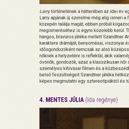
Larry
történetének a hátterében az idei év e
Larry apjának új szerelme még alig ismeri a f
közepén találja magát, ebben próbál kiigaz
megismeréséhez is egyre közelebb kerül. Th
hangos, bravúros játéka mellett Szandtner A
karaktere drámáját, benyomásai, viszonyai é
idősgondozóként nemcsak az alsó középoszt
nőknek a helyzetére is reflektál, akik vala
óvónők, gondozók, azaz a klasszikusan nő
személyes kihívásai filmen és a közbeszédb
belső feszültségeit Szandtner játéka hétközn
képes megmutatni egy sztereotípiáktól és t
4. MENTES JÚLIA
(Ida regénye)