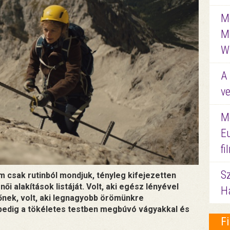
Me
M
W
A 
ve
M
E
f
S
m csak rutinból mondjuk, tényleg kifejezetten
ői alakítások listáját. Volt, aki egész lényével
Ha
iőnek, volt, aki legnagyobb örömünkre
pedig a tökéletes testben megbúvó vágyakkal és
F