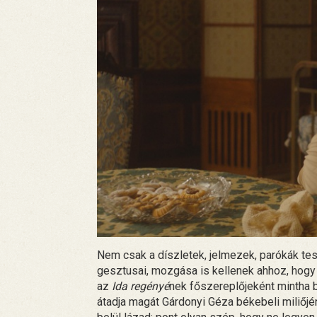
Nem csak a díszletek, jelmezek, parókák tes
gesztusai, mozgása is kellenek ahhoz, hogy 
az
Ida regényé
nek főszereplőjeként mintha 
átadja magát Gárdonyi Géza békebeli miliőjén