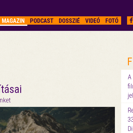
MAGAZIN
PODCAST
DOSSZIÉ
VIDEÓ
FOTÓ
F
A
fi
ításai
je
inket
R
3
D