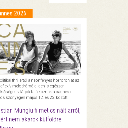
annes 2026
olitikai thrillertől a neonfényes horroron át az
eflexív melodrámáig idén is egészen
lsőséges világok találkoznak a cannes-i
ös szőnyegen május 12. és 23. között.
istian Mungiu filmet csinált arról,
ért nem akarok külföldre