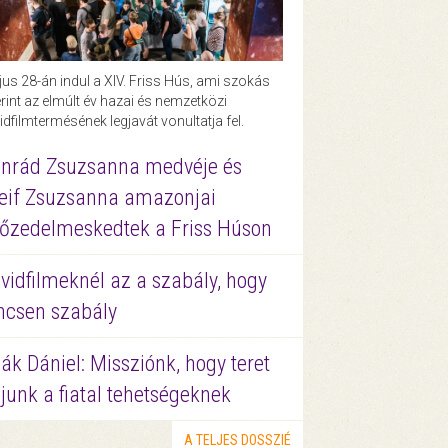
us 28-án indul a XIV. Friss Hús, ami szokás
rint az elmúlt év hazai és nemzetközi
idfilmtermésének legjavát vonultatja fel.
nrád Zsuzsanna medvéje és
eif Zsuzsanna amazonjai
őzedelmeskedtek a Friss Húson
vidfilmeknél az a szabály, hogy
ncsen szabály
ák Dániel: Missziónk, hogy teret
junk a fiatal tehetségeknek
A TELJES DOSSZIÉ