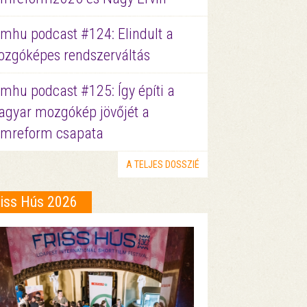
lmhu podcast #124: Elindult a
zgóképes rendszerváltás
lmhu podcast #125: Így építi a
gyar mozgókép jövőjét a
lmreform csapata
A TELJES DOSSZIÉ
riss Hús 2026