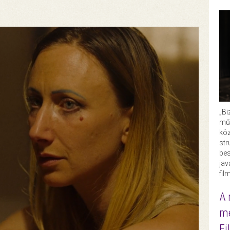
„Bi
műk
köz
str
bes
ja
fil
A 
me
Fi