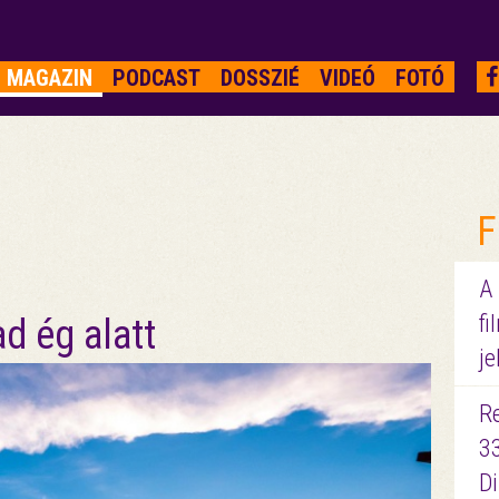
MAGAZIN
PODCAST
DOSSZIÉ
VIDEÓ
FOTÓ
F
A
fi
d ég alatt
je
R
3
D