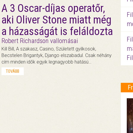
A 3 Oscar-díjas operatőr,
Fi
aki Oliver Stone miatt még
mo
a házasságát is feláldozta
Fi
Robert Richardson vallomásai
ma
Kill Bill, A szakasz, Casino, Született gyilkosok,
Becstelen Brigantyk, Django elszabadul. Csak néhány
Fi
cím minden idők egyik legnagyobb hatású…
TOVÁBB
F