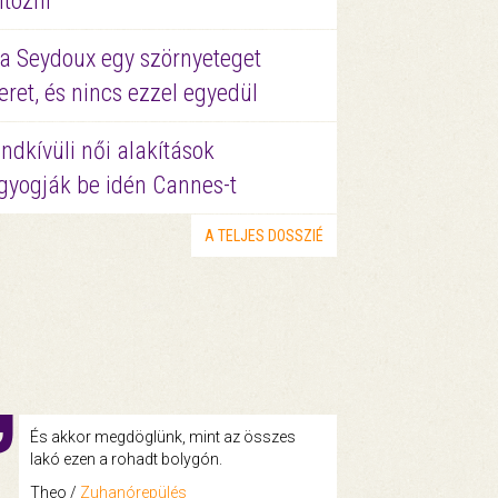
ltözni
a Seydoux egy szörnyeteget
eret, és nincs ezzel egyedül
ndkívüli női alakítások
gyogják be idén Cannes-t
A TELJES DOSSZIÉ
És akkor megdöglünk, mint az összes
lakó ezen a rohadt bolygón.
Theo /
Zuhanórepülés