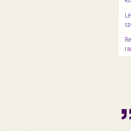
kö
Lé
sz
Re
ra