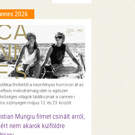
annes 2026
olitikai thrillertől a neonfényes horroron át az
eflexív melodrámáig idén is egészen
lsőséges világok találkoznak a cannes-i
ös szőnyegen május 12. és 23. között.
istian Mungiu filmet csinált arról,
ért nem akarok külföldre