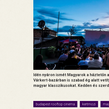
Idén nyáron ismét Magyarok a háztetőn a 
Várkert-bazárban is szabad ég alatt vetít
magyar klasszikusokat. Kedden és szerdá
budapest rooftop cinema
kertmozi
mag