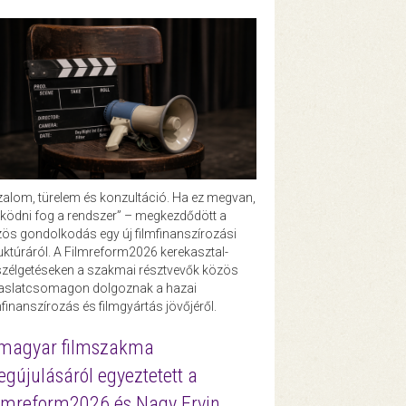
zalom, türelem és konzultáció. Ha ez megvan,
ödni fog a rendszer” – megkezdődött a
ös gondolkodás egy új filmfinanszírozási
uktúráról. A Filmreform2026 kerekasztal-
zélgetéseken a szakmai résztvevők közös
vaslatcsomagon dolgoznak a hazai
mfinanszírozás és filmgyártás jövőjéről.
magyar filmszakma
gújulásáról egyeztetett a
lmreform2026 és Nagy Ervin