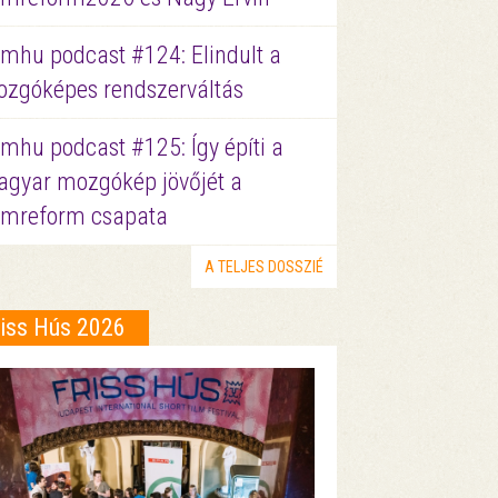
lmhu podcast #124: Elindult a
zgóképes rendszerváltás
lmhu podcast #125: Így építi a
gyar mozgókép jövőjét a
lmreform csapata
A TELJES DOSSZIÉ
riss Hús 2026