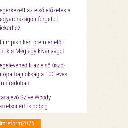
gérkezett az első előzetes a
agyarországon forgatott
ickerhez
Filmpikniken premier előtt
títik a Még egy kívánságot
egelevenedik az első úszó-
urópa-bajnokság a 100 éves
ilmhíradóban
zarajevó Szíve Woody
rrelsonért is dobog
ilmreform2026