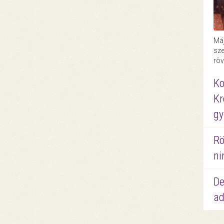
Máj
sze
röv
Ko
Kr
gy
Rö
ni
De
ad