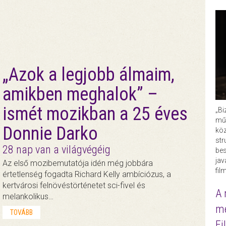
„Azok a legjobb álmaim,
amikben meghalok” –
ismét mozikban a 25 éves
„Bi
műk
Donnie Darko
köz
str
28 nap van a világvégéig
bes
ja
Az első mozibemutatója idén még jobbára
fil
értetlenség fogadta Richard Kelly ambíciózus, a
kertvárosi felnövéstörténetet sci-fivel és
A 
melankolikus…
me
TOVÁBB
Fi