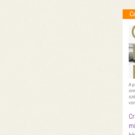
C
A p
önr
szé
vör
Cr
mi