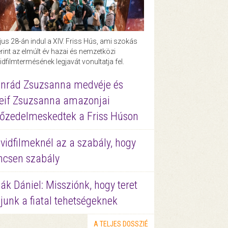
us 28-án indul a XIV. Friss Hús, ami szokás
rint az elmúlt év hazai és nemzetközi
idfilmtermésének legjavát vonultatja fel.
nrád Zsuzsanna medvéje és
eif Zsuzsanna amazonjai
őzedelmeskedtek a Friss Húson
vidfilmeknél az a szabály, hogy
ncsen szabály
ák Dániel: Missziónk, hogy teret
junk a fiatal tehetségeknek
A TELJES DOSSZIÉ