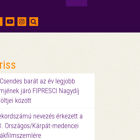
riss
 Csendes barát az év legjobb
lmjének járó FIPRESCI Nagydíj
löltjei között
ekordszámú nevezés érkezett a
3. Országos/Kárpát-medencei
iákfilmszemlére