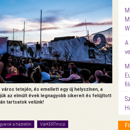
Me
M
W
A 
ve
M
E
f
város tetején, és emellett egy új helyszínen, a
jük az elmúlt évek legnagyobb sikereit és felújított
S
n tartsatok velünk!
Ha
F
yarok a háztetőn
VárKERTmozi